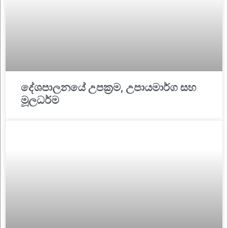
දේශපාලනයේ උපක්‍රම, උපායමාර්ග සහ
මූලධර්ම