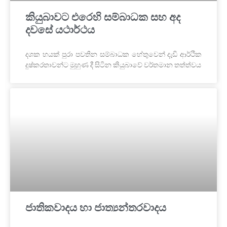
කියුබාවට එරෙහි සම්බාධක සහ අද
දවසේ යථාර්ථය
දශක හයක් පුරා පවතින සම්බාධක හේතුවෙන් දැඩි ආර්ථික
දුෂ්කරතාවන්ට මුහුණ දී සිටින කියුබාවේ වර්තමාන තත්ත්වය
ජාතිකවාදය හා ජාත්‍යන්තරවාදය