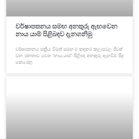
වර්ෂාපතනය සමඟ අනතුරු ඇඟවෙන
නාය යාම් පිළිබඳව දැනගනිමු
වර්ෂාපතනය සක්‍රිය වීමත් සමඟ ම කඳුකර කලාපවල ජීවත්
වන ජනතාව වෙත ‘නාය යාම්’ පිළිබඳ අනතුරු ඇඟවීම් සිදු
කෙරෙනු