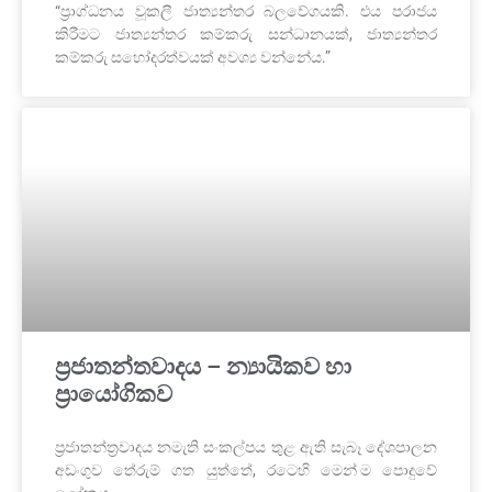
“ප්‍රාග්ධනය වූකලී ජාත්‍යන්තර බලවේගයකි. එය පරාජය
කිරීමට ජාත්‍යන්තර කම්කරු සන්ධානයක්, ජාත්‍යන්තර
කම්කරු සහෝදරත්වයක් අවශ්‍ය වන්නේය.”
ප්‍රජාතන්තවාදය – න්‍යායිකව හා
ප්‍රායෝගිකව
ප්‍රජාතන්ත්‍රවාදය නමැති සංකල්පය තුළ ඇති සැබෑ දේශපාලන
අඩංගුව තේරුම් ගත යුත්තේ, රටෙහි මෙන් ම පොදුවේ