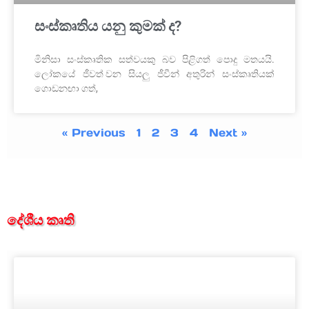
සංස්කෘතිය යනු කුමක් ද?
මිනිසා සංස්කෘතික සත්වයකු බව පිළිගත් පොදු මතයයි.
ලෝකයේ ජීවත් වන සියලු ජීවීන් අතුරින් සංස්කෘතියක්
ගොඩනඟා ගත්,
« Previous
1
2
3
4
Next »
දේශීය කෘති