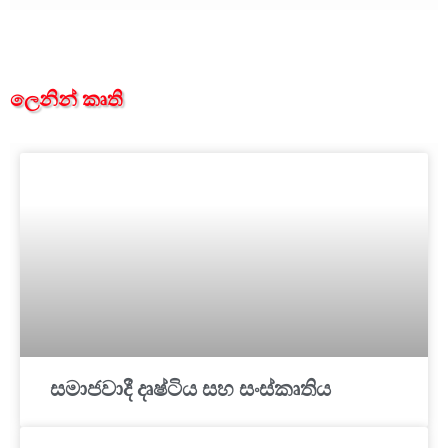
ලෙනින් කෘති
සමාජවාදී දෘෂ්ටිය සහ සංස්කෘතිය