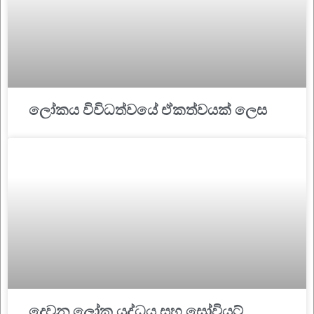
ලෝකය විවිධත්වයේ ඒකත්වයක් ලෙස
දෙවන ලෝක යුද්ධය සහ සෝවියට්