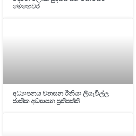
මෙහෙවර
අධ්‍යාපනය වනසන ඊනියා ලියැවිල්ල
ජාතික අධ්‍යාපන ප්‍රතිපත්ති