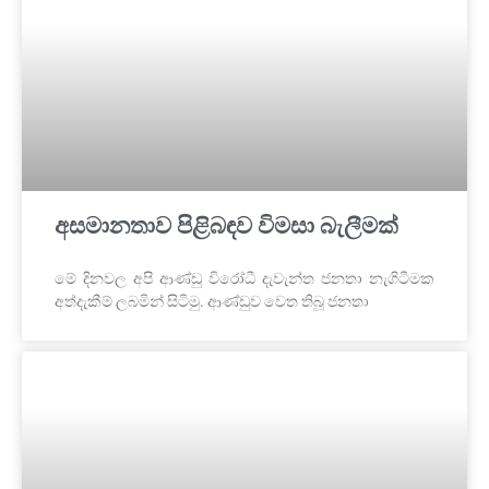
අසමානතාව පිළිබඳව විමසා බැලීමක්
මේ දිනවල අපි ආණ්ඩු විරෝධී දැවැන්ත ජනතා නැගිටීමක
අත්දැකීම් ලබමින් සිටිමු. ආණ්ඩුව වෙත තිබූ ජනතා