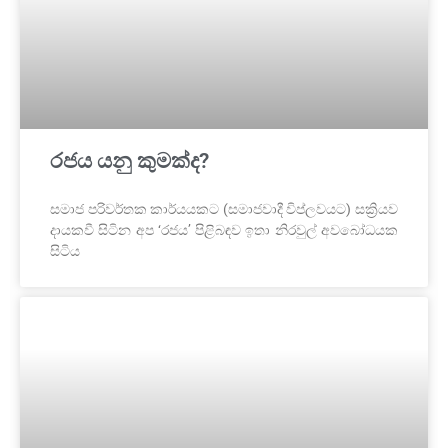
රජය යනු කුමක්ද?
සමාජ පරිවර්තක කාර්යයකට (සමාජවාදී විප්ලවයට) සක්‍රියව
දායකවී සිටින අප ‘රජය’ පිළිබඳව ඉතා නිරවුල් අවබෝධයක
සිටිය