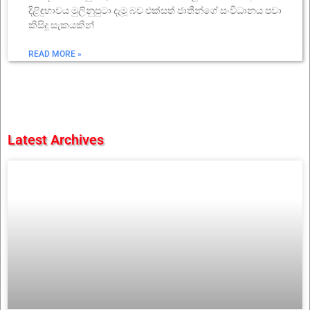
දිළිඳුභාවය මුලිනුපුටා දැමූ බව එක්සත් ජාතීන්ගේ සංවිධානය පවා
කිසිදු සැකයකින්
READ MORE »
Latest Archives