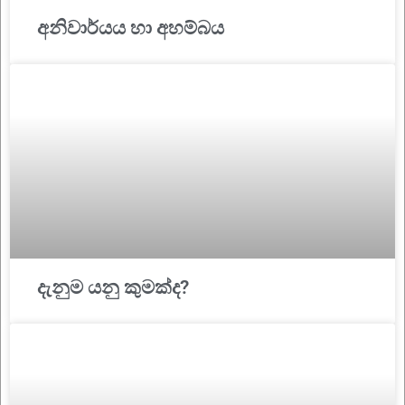
අනිවාර්යය හා අහම්බය
දැනුම යනු කුමක්ද?