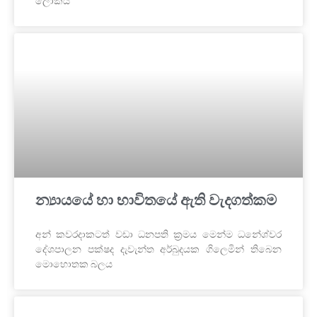
ලෝකය
න්‍යායයේ හා භාවිතයේ ඇති වැදගත්කම
අන් කවරදාකටත් වඩා ධනපති ක්‍රමය මෙන්ම ධනේශ්වර
දේශපාලන පක්ෂද දැවැන්ත අර්බුදයක ගිලෙමින් තිබෙන
මොහොතක බලය