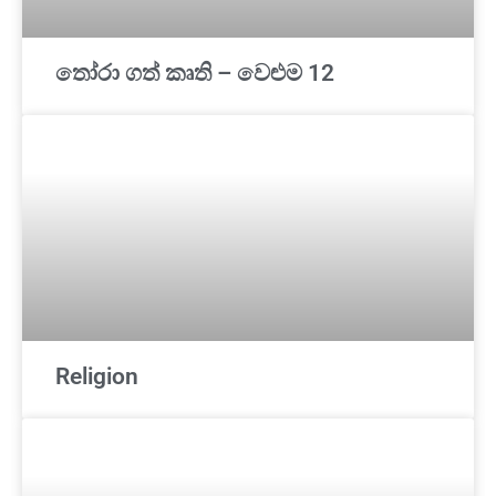
තෝරා ගත් කෘති – වෙළුම 12
Religion