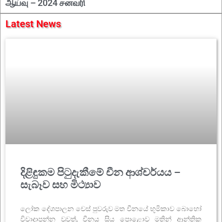
ஆய்வு – 2024 சனவரி
Latest News
දිළිඳුකම පිටුදැකීමේ චීන ආශ්චර්යය –
සැබෑව සහ මිථ්‍යාව
ලෝක දේශපාලන චෙස් පුවරුව මත චීනයේ භූමිකාව බොහෝ
විවාදාපන්න වුවත්, චීනය සිය පොළොව මතින් ආන්තික