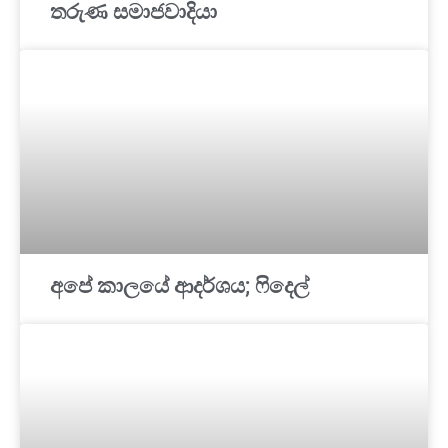
තරුණ සමාජවාදියා
අපේ කාලයේ ආදර්ශය; ෆිදෙල්