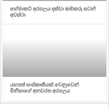
හේමාකට් අරගලය දක්වා කම්කරු සටන්
අවස්ථා
යහපත් සංස්කෘතියක් වෙනුවෙන්
මිනිසාගේ අනවරත අරගලය