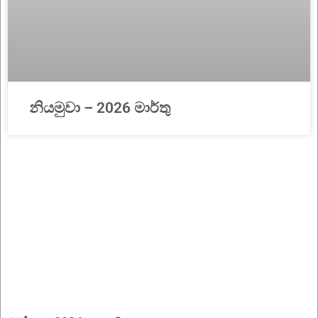
නියමුවා – 2026 මාර්තු