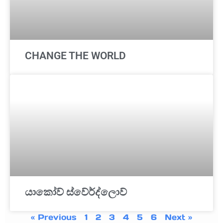
CHANGE THE WORLD
යාකෝව් ස්වේර්ද්ලොව්
« Previous
1
2
3
4
5
6
Next »