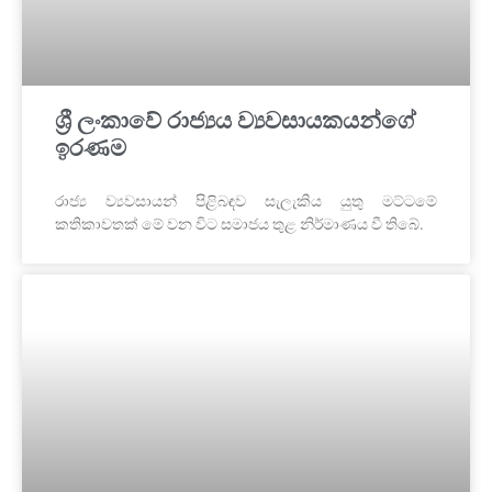
ශ්‍රී ලංකාවේ රාජ්‍යය ව්‍යවසායකයන්ගේ
ඉරණම
රාජ්‍ය ව්‍යවසායන් පිළිබඳව සැලැකිය යුතු මට්ටමේ
කතිකාවතක් මේ වන විට සමාජය තුළ නිර්මාණය වී තිබේ.