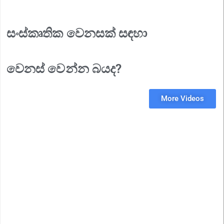
සංස්කෘතික වෙනසක් සඳහා
වෙනස් වෙන්න බයද?
More Videos