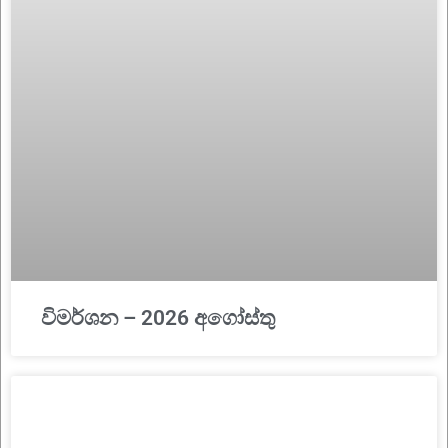
විමර්ශන – 2026 අගෝස්තු