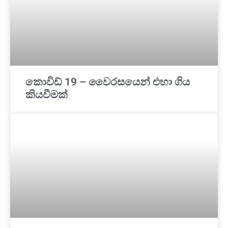
කොවිඩ් 19 – වෛරසයෙන් එහා ගිය
කියවීමක්