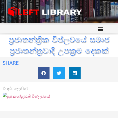
ප්‍රජාතන්ත්‍රික විප්ලවයේ සමාජ
ප්‍රජාතන්ත්‍රවාදී උපක්‍රම දෙකක්
SHARE
වී අයි ලෙනින්