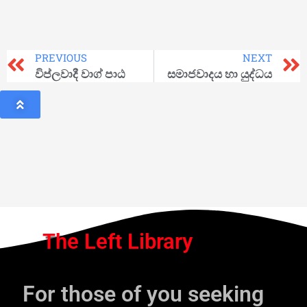
PREVIOUS
NEXT
විප්ලවාදී වාග් පාඨ
සමාජවාදය හා යුද්ධය
The Left Library
For those of you seeking