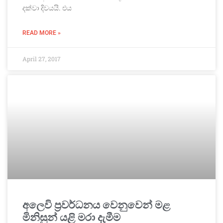
දක්වා දිවයයි. එය
READ MORE »
April 27, 2017
අලෙවි ප්‍රවර්ධනය වෙනුවෙන් මළ
මිනිසුන් යළි මරා දැමීම