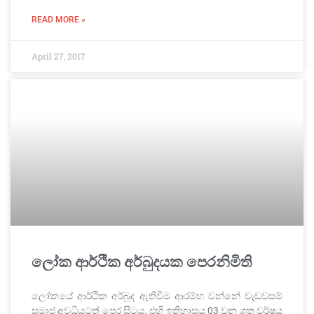
READ MORE »
April 27, 2017
ලෝක ආර්ථික අර්බුදයක පෙරනිමිති
ලෝකයේ ආර්ථික අර්බුද ඇතිවීම ආරම්භ වන්නේ වැඩවසම්
සමාජ අවධියටත් පෙර සිටය. එහි ඉතිහාසය 03 වන ශත වර්ෂය