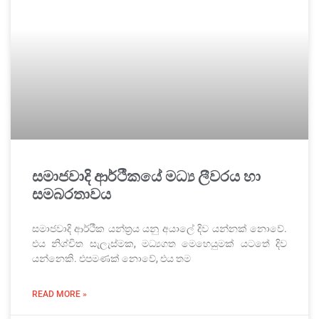
සමාජවාදි ආර්ථීකයේ මධ්‍ය ලීවරය හා
සමබරතාවය
සමාජවාදි ආර්ථීක යන්ත්‍රය යනු අයාලේ දිව යන්නක් නොවේ.
එය නිශ්චිත සැලැස්මක, මධ්‍යගත මෙහෙයුමක් යටතේ දිව
යන්නෙකි. එපමණක් නොවේ, එය තම
READ MORE »