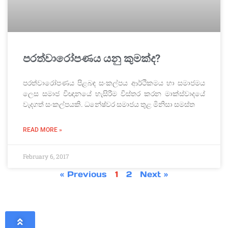
පරත්වාරෝපණය යනු කුමක්ද?
පරත්වාරෝපණය පිළබඳ සංකල්පය ආර්ථිකමය හා සමාජමය
ලෙස සමාජ විඥානයේ හැසිරීම විස්තර කරන මාක්ස්වාදයේ
වැදගත් සංකල්පයකි. ධනේෂ්වර සමාජය තුළ මිනිසා සමස්ත
READ MORE »
February 6, 2017
« Previous
1
2
Next »