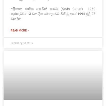
අප්‍රිකානු ජාතික කෙවින් කාටර් (Kevin Carter) 1960
සැප්තැම්බර් 13 වන දින මෙලොවට බිහි වූ අතර 1994 ජූලි 27
වන දින
READ MORE »
February 18, 2017