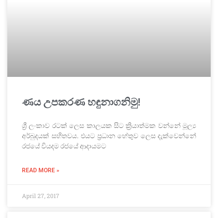
ණය උපකරණ හඳුනාගනිමු!
ශ්‍රී ලංකාව රටක් ලෙස කාලයක සිට ක්‍රියාත්මක වන්නේ මූල්‍ය
අර්බුදයක් සහිතවය. එයට ප්‍රධාන හේතුව ලෙස දැක්වෙන්නේ
රජයේ වියදම රජයේ ආදායමට
READ MORE »
April 27, 2017