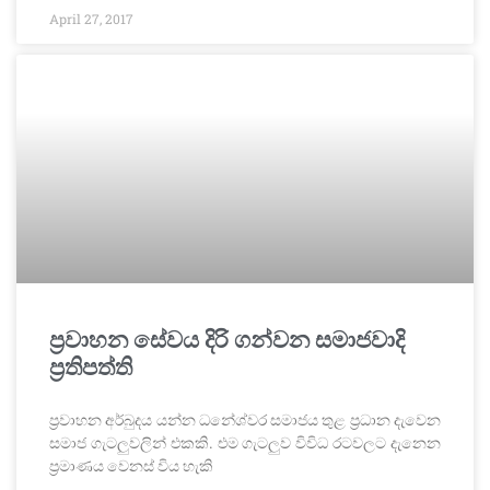
April 27, 2017
ප්‍රවාහන සේවය දිරි ගන්වන සමාජවාදි
ප්‍රතිපත්ති
ප්‍රවාහන අර්බුදය යන්න ධනේශ්වර සමාජය තුළ ප්‍රධාන දැවෙන
සමාජ ගැටලුවලින් එකකි. එම ගැටලුව විවිධ රටවලට දැනෙන
ප්‍රමාණය වෙනස් විය හැකි