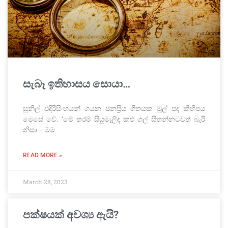
සැබෑ ඉතිහාසය සොයා…
සුනිල් එදිරිසිංහයන් ගයන ජනප්‍රිය ගීතයක මුල් පද කිහිපය
මෙසේ වේ. ‘මේ තරම් සියුමැලිද කළු ගල් සිතන්නටවත් බැරි
නිසා – මම
READ MORE »
March 28, 2023
පක්ෂයක් අවශ්‍ය ඇයි?