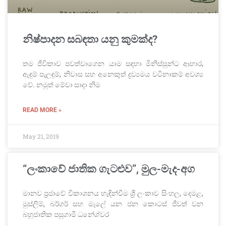
නිෂ්පාදන සබඳතා යනු කුමක්ද?
තම ජීවිකාව පවත්වාගෙන යාම සඳහා මිනිස්සුන්ට ආහාර,
ඇඳුම් පැලඳුම්, නිවාස සහ අනෙකුත් ද්‍රව්‍යමය වටිනාකම් අවශ්‍ය
වේ. නමුත් මේවා සාදා නිම
READ MORE »
May 21, 2019
“ලංකාවේ ජාතික ගැටළුව”, මුල-මැද-අග
මානව ප්‍රජාවේ විකාශනය හැඳින්වීම ශ්‍රී ලංකාව සිංහල, දෙමළ,
මුස්ලිම්, බර්ගර් සහ මැලේ යන ජන කොටස් ජීවත් වන
බහුජාතික පසුගාමී ධනේශ්වර