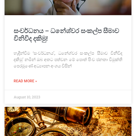
සංවර්ධනය – ධනේශ්වර සංකල්ප සීමාව
විනිවිද දකිමු!
හැඳින්වීම ‘සංවර්ධනය’, ධනේශ්වර සංකල්ප සීමාව විනිවිද
දකිමු’ නමින් ඔබ අතට පත්වන මේ පොත් පිංච ජනතා විමුක්ති
පෙරමුණේ අධ්‍යාපන අංශය විසින්
READ MORE »
August 10, 2023