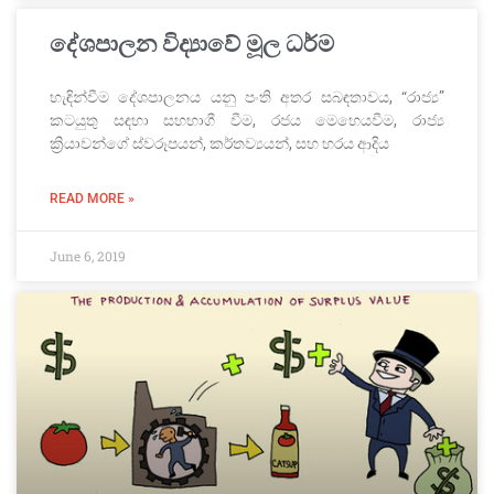
දේශපාලන විද්‍යාවේ මූල ධර්ම
හැඳින්වීම දේශපාලනය යනු පංති අතර සබඳතාවය, “රාජ්‍ය”
කටයුතු සඳහා සහභාගී වීම, රජය මෙහෙයවීම, රාජ්‍ය
ක්‍රියාවන්ගේ ස්වරූපයන්, කර්තව්‍යයන්, සහ හරය ආදිය
READ MORE »
June 6, 2019