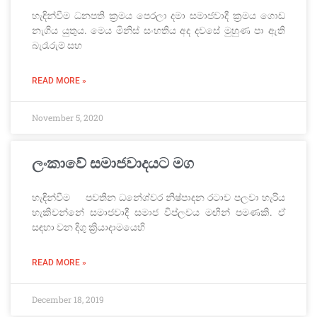
හැඳින්වීම ධනපති ක්‍රමය පෙරලා දමා සමාජවාදී ක්‍රමය ගොඩ
නැගිය යුතුය. මෙය මිනිස් සංහතිය අද දවසේ මුහුණ පා ඇති
බැරෑරුම් සහ
READ MORE »
November 5, 2020
ලංකාවේ සමාජවාදයට මග
හැඳින්වීම පවතින ධනේශ්වර නිෂ්පාදන රටාව පලවා හැරිය
හැකිවන්නේ සමාජවාදී සමාජ විප්ලවය මඟින් පමණකි. ඒ
සඳහා වන දිගු ක්‍රියාදාමයෙහි
READ MORE »
December 18, 2019