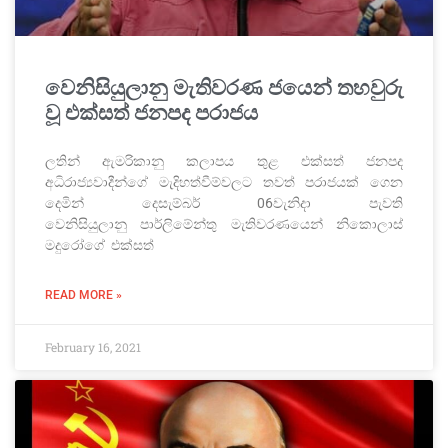
වෙනිසියුලානු මැතිවරණ ජයෙන් තහවුරු
වූ එක්සත් ජනපද පරාජය
ලතින් ඇමරිකානු කලාපය තුළ එක්සත් ජනපද
අධිරාජ්‍යවාදීන්ගේ මැදිහත්වීම්වලට තවත් පරාජයක් ගෙන
දෙමින් දෙසැම්බර් 06වැනිදා පැවති
වෙනිසියුලානු පාර්ලිමේන්තු මැතිවරණයෙන් නිකොලාස්
මදුරෝගේ එක්සත්
READ MORE »
February 16, 2021