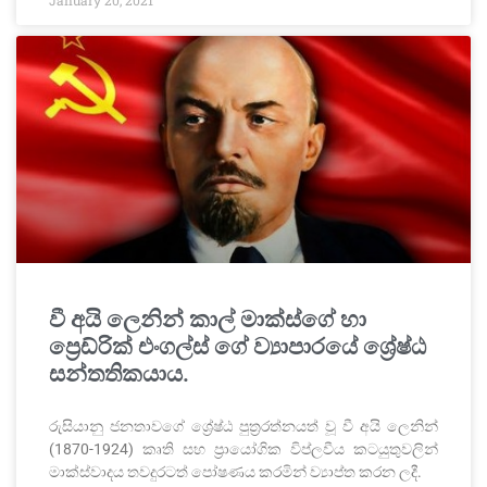
January 20, 2021
වී අයි ලෙනින් කාල් මාක්ස්ගේ හා
ප්‍රෙඩ්රික් එංගල්ස් ගේ ව්‍යාපාරයේ ශ්‍රේෂ්ඨ
සන්තතිකයාය.
රුසියානු ජනතාවගේ ශ්‍රේෂ්ඨ පුත්‍රරත්නයත් වූ වී අයි ලෙනින්
(1870-1924) කෘති සහ ප්‍රායෝගික විප්ලවීය කටයුතුවලින්
මාක්ස්වාදය තවදුරටත් පෝෂණය කරමින් ව්‍යාප්ත කරන ලදී.