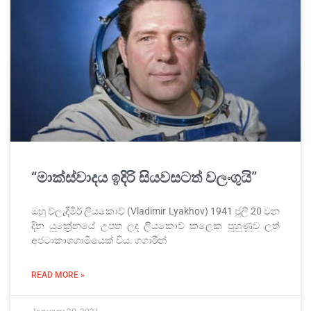
“මාක්ස්වාදය ඉදිරි සියවසටත් වලංගුයි”
ඔහු ව්ලැදීමීර් ලියකොව් (Vladimir Lyakhov) 1941 ජුලි 20 වන
දින යුක්‍රේනයේ උපත ලද ලියකොව් කලෙක පුහුණුව ලත්
අජටාකාශගාමියෙක් විය. ගගාරින්
READ MORE »