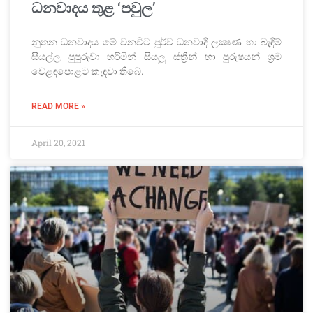
ධනවාදය තුළ ‘පවුල’
නූතන ධනවාදය මේ වනවිට පූර්ව ධනවාදී ලක්‍ෂණ හා බැඳීම්
සියල්ල පුපුරුවා හරිමින් සියලු ස්ත්‍රීන් හා පුරුෂයන් ශ්‍රම
වෙළඳපොළට කැඳවා තිබේ.
READ MORE »
April 20, 2021