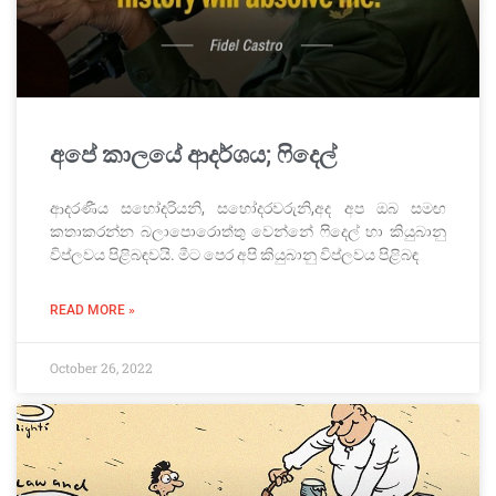
අපේ කාලයේ ආදර්ශය; ෆිදෙල්
ආදරණීය සහෝදරියනි, සහෝදරවරුනි,අද අප ඔබ සමඟ
කතාකරන්න බලාපොරොත්තු වෙන්නේ ෆිදෙල් හා කියුබානු
විප්ලවය පිළිබඳවයි. මීට පෙර අපි කියුබානු විප්ලවය පිළිබඳ
READ MORE »
October 26, 2022