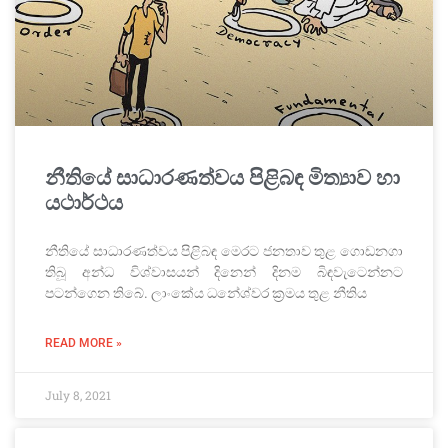
නීතියේ සාධාරණත්වය පිළිබඳ මිත්‍යාව හා
යථාර්ථය
නීතියේ සාධාරණත්වය පිළිබඳ මෙරට ජනතාව තුළ ගොඩනගා
තිබූ අන්ධ විශ්වාසයන් දිනෙන් දිනම බිඳවැටෙන්නට
පටන්ගෙන තිබේ. ලාංකේය ධනේශ්වර ක්‍රමය තුළ නීතිය
READ MORE »
July 8, 2021