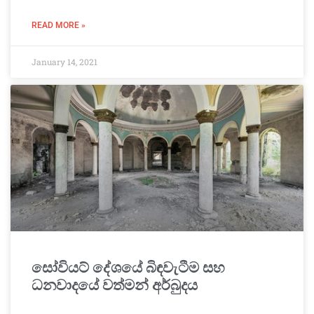
READ MORE »
January 14, 2021
සෝවියට් දේශයේ බිඳවැටීම සහ
ධනවාදයේ වත්මන් අර්බුදය