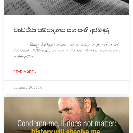
ව්‍යවස්ථා සම්පාදනය සහ පංති අරමුණු
සියලු මිනිසුන් සමාන ලෙස මවනු ලැබ ඇති බවත්
ඔවුන්ගේ නිර්මාතෘවරයා විසින් ඔවුනට ජීවිතය, නිදහස සහ
සන්තෘෂ්ටිය
READ MORE »
January 19, 2024