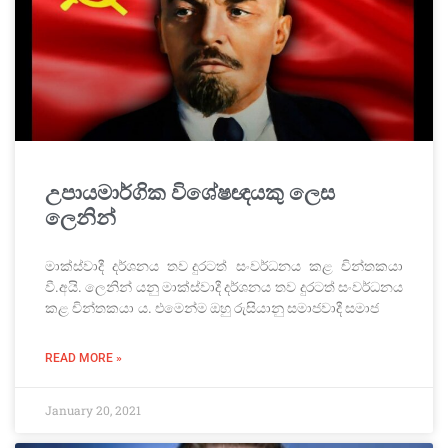
උපායමාර්ගික විශේෂඥයකු ලෙස
ලෙනින්
මාක්ස්වාදී දර්ශනය තව දුරටත් සංවර්ධනය කළ චින්තකයා
වී.අයි. ලෙනින් යනු මාක්ස්වාදී දර්ශනය තව දුරටත් සංවර්ධනය
කළ චින්තකයා ය. එමෙන්ම ඔහු රුසියානු සමාජවාදී සමාජ
READ MORE »
January 20, 2021