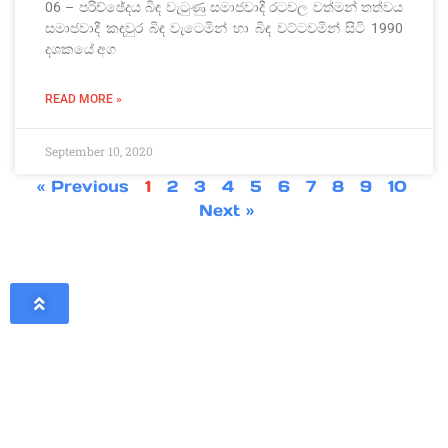
06 – පරිච්ඡේදය බිඳ වැටුණු සමාජවාදී රටවල වත්මන් තත්වය
සමාජවාදී කඳවුර බිඳ වැටෙමින් හා බිඳ වට්ටවමින් සිටි 1990
දශකයේ අග
READ MORE »
September 10, 2020
« Previous
1
2
3
4
5
6
7
8
9
10
Next »