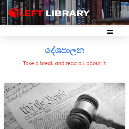
දේශපාලන
Take a break and read all about it