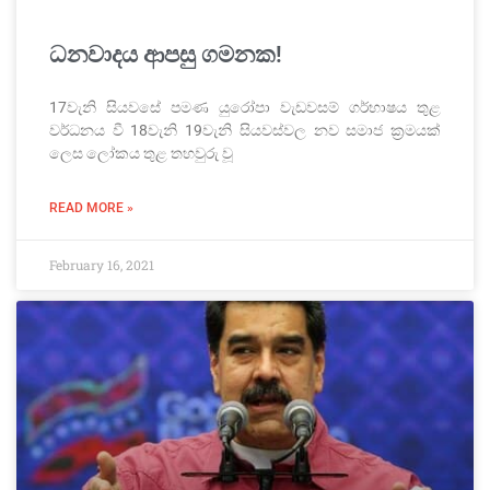
ධනවාදය ආපසු ගමනක!
17වැනි සියවසේ පමණ යුරෝපා වැඩවසම් ගර්භාෂය තුළ
වර්ධනය වී 18වැනි 19වැනි සියවස්වල නව සමාජ ක්‍රමයක්
ලෙස ලෝකය තුළ තහවුරු වූ
READ MORE »
February 16, 2021