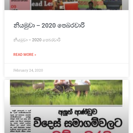
නියමුවා – 2020 පෙබරවාරි
නියමුවා – 2020 පෙබරවාරි
READ MORE »
February 24, 2020