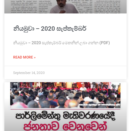
නියමුවා – 2020 සැප්තැම්බර්
නියමුවා – 2020 සැප්තැම්බර් මෙතනින් ලබා ගන්න (PDF)
READ MORE »
September 14, 2020