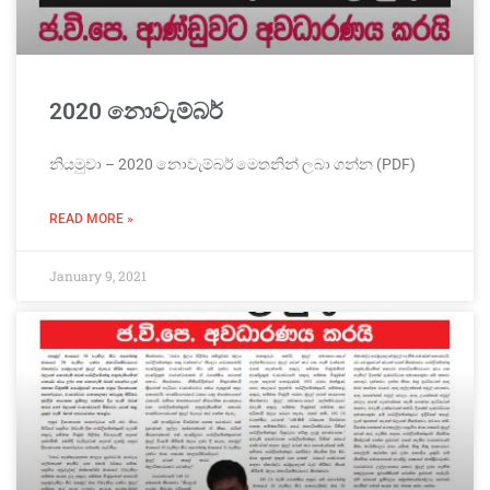
2020 නොවැම්බර්
නියමුවා – 2020 නොවැම්බර් මෙතනින් ලබා ගන්න (PDF)
READ MORE »
January 9, 2021