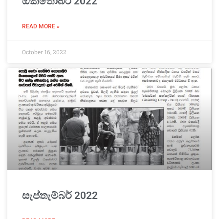
ඔක්තෝබර් 2022
READ MORE »
October 16, 2022
සැප්තැම්බර් 2022