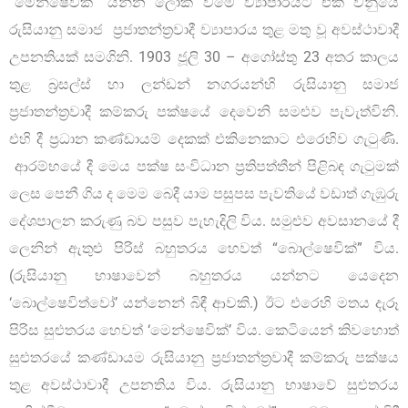
“මෙන්ෂෙවික්” යන්න ලෝක වමේ ව්‍යාපාරයට එක් වනුයේ
රුසියානු සමාජ ප්‍රජාතන්ත්‍රවාදී ව්‍යාපාරය තුළ මතු වූ අවස්ථාවාදී
උපනතියක් සමගිනි. 1903 ජූලි 30 – අගෝස්තු 23 අතර කාලය
තුළ බ්‍රසල්ස් හා ලන්ඩන් නගරයන්හි රුසියානු සමාජ
ප්‍රජාතන්ත්‍රවාදී කම්කරු පක්ෂයේ දෙවෙනි සමළුව පැවැත්විනි.
එහි දී ප්‍රධාන කණ්ඩායම් දෙකක් එකිනෙකාට එරෙහිව ගැටුණි.
ආරම්භයේ දී මෙය පක්ෂ සංවිධාන ප්‍රතිපත්තීන් පිළිබඳ ගැටුමක්
ලෙස පෙනී ගිය ද මෙම බෙදී යාම පසුපස පැවතියේ වඩාත් ගැඹුරු
දේශපාලන කරුණු බව පසුව පැහැදිලි විය. සමුළුව අවසානයේ දී
ලෙනින් ඇතුළු පිරිස් බහුතරය හෙවත් “බොල්ෂෙවික්” විය.
(රුසියානු භාෂාවෙන් බහුතරය යන්නට යෙදෙන
‘බොල්ෂෙවිත්වෝ’ යන්නෙන් බිඳී ආවකි.) ඊට එරෙහි මතය දැරූ
පිරිස සුළුතරය හෙවත් ‘මෙන්ෂෙවික්’ විය. කෙටියෙන් කිවහොත්
සුළුතරයේ කණ්ඩායම රුසියානු ප්‍රජාතන්ත්‍රවාදී කම්කරු පක්ෂය
තුළ අවස්ථාවාදී උපනතිය විය. රුසියානු භාෂාවේ සුළුතරය