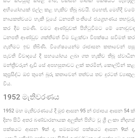
සිට කටයුතු කළේ නම්, එක්සත් ජාතික පක්ෂයට පැහැදිලි
අභියෝගයක් එල්ල කළ හැකිව තිබූ බවයි. එහෙත්, මෙහිදී වමේ
නායකත්වයට හැකි වූයේ ධනපති පංතියේ ජයග්‍රහණය තහවුරු
කර දීම පමණි. වමට ආණ්ඩුවක් පිහිටුවීමට මේ නොවුවද
ධනපති ආණ්ඩුව ශක්තිමත් වීම වළක්වා විපක්ෂය සවිමත් කර
ගැනීමට ඉඩ තිබිණි. විශේෂයෙන්ම රාජාසන කතාවෙන් පසු
පැවති විවාදයේ දී සහයෝගය ලබා ගත හැකිව තිබූ ස්වාධීන
මන්ත්‍රීවරුන් දැඩි සේ අපහසුතාවට ලක් කරමින්, කොල්වින් කළ
කුප්‍රසිද්ධ ඔළු තුනේ බූරු කතාවෙන් තත්වය තව දුරටත් ව්‍යාකුල
විය.
1952 මැතිවරණය
1952 මහ මැතිවරණයේ දී මුළු ආසන 95 න් එජාපය ආසන 54 ක්
දිනා සිටි අතර බණ්ඩාරනායක අලුතින් පිහිට වූ ශ්‍රී ලංකා නිදහස්
පක්ෂයට ආසන 9ක් ද, සමසමාජ පක්ෂයට ආසන 9ක් ද,