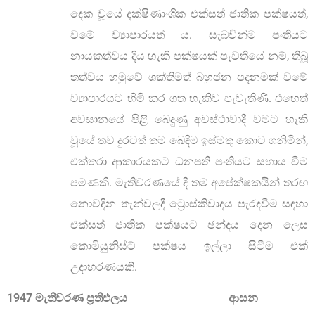
දෙක වූයේ දක්ෂිණාංශික එක්සත් ජාතික පක්ෂයත්,
වමේ ව්‍යාපාරයත් ය. සැබවින්ම පංතියට
නායකත්වය දිය හැකි පක්ෂයක් පැවතියේ නම්, තිබූ
තත්වය හමුවේ ශක්තිමත් බහුජන පදනමක් වමේ
ව්‍යාපාරයට හිමි කර ගත හැකිව පැවැතිණි. එහෙත්
අවසානයේ පිළි බෙදුණු අවස්ථාවාදී වමට හැකි
වූයේ තව දුරටත් තම බෙදීම ඉස්මතු කොට ගනිමින්,
එක්තරා ආකාරයකට ධනපති පංතියට සහාය වීම
පමණකි. මැතිවරණයේ දී තම අපේක්ෂකයින් තරඟ
නොවදින තැන්වලදී ට්‍රොස්කිවාදය පැරදවීම සඳහා
එක්සත් ජාතික පක්ෂයට ඡන්දය දෙන ලෙස
කොමියුනිස්ට් පක්ෂය ඉල්ලා සිටීම එක්
උදාහරණයකි.
1947 මැතිවරණ ප්‍රතිඵලය ආසන