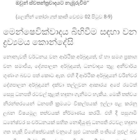
ඔවුන් ස්වතන්ත්‍රවාදයට නැඹූරුවීම”
(ලෙනින් තෝරා ගත් කෘති වෙළුම 02 පිටුව 8-9)
මෙන්ෂෙවික්වාදය බිහිවීම සඳහා වන
ද්‍රව්‍යමය කොන්දේසි
නොනැවතී වර්ධනය වන ආර්ථික අර්බූදයත්, ඒ හා සමග ප්‍රකාශ
වන සමාජීය, දේශපාලන අර්බුදයත්, ධනවාදය තුළ අනිවාර්ය
ගුණාංග බවට පත් කොට ඇත. එහි දී ආර්ථික අර්බුදයන් වරින්වර
දේශපාලන අර්බුදයන් දක්වා තල්ලුවන ආකාරය අපේ රටේත්
සෙසු ධනපති රටවල් තුළත් හඳුනා ගැනීමට හැකිය. මෙකී තත්වය
නිරන්තරයෙන් ධනපති ක්‍රමයට විකල්පයක් ඉල්ලා පළ කරනු
ලබන විෂයමූල තත්වයක් නිර්මාණය කරයි. එහි දී පසුගාමී
ධනේෂ්වර සංවර්ධනයක් සහිත නොදියුණු ධනපති රටවල හඳුනා
ගත හැකි විශේෂත්වයක් වනුයේ සුළු ධනපති පංතියේ පුළුල් බව