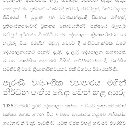
විද්‍යාලවල අධ්‍යාපනය ලැබූ ඇන්ඇම් පෙරේරා ඇතුළු ඇතුළු
අයවලුන් සිය ප්‍රතිසංස්කරණවාදී ගුරුවරුන් මගිනුත්, විශ්ව විද්‍යාල
ජීවිතයේ දී මුහුණ දුන් වර්ණභේදවාදී පීඩනය මගිනුත්,
ප්‍රතිසංස්කරණවාදී බ්‍රිතාන්‍ය කොමියුනිස්ට් පක්ෂයේ බලපෑම
මගිනුත් අධිරාජ්‍ය විරෝධී වමේ දේශපාලන ක්‍රියාකාරීත්වයකට
නැඹුරු විය. එමඟින් ඔවුහු මෙරට දී සංවිධානාත්මක වමේ
දේශපාලනයකට පදනම දැමුව ද, ලැබූ දේශපාලන ආභාසයත්,
මධ්‍යම පාන්තික පදනමත් විසින් පාර්ලිමේන්තුවාදී, වෘත්තීය
සමිතිවාදී වමේ ක්‍රියාකාරීත්වයකට එකී විභවය සීමා කෙරිණි.
පැරණි වාමාංශික ව්‍යාපාරය මගින්
නිර්ධන පංතිය බෙදා වෙන් කළ අයුරු
1935 දි මෙරට ප්‍රථම දේශපාලන පක්ෂය හැටියට ලංකා සමසමාජ
පක්ෂය ගොඩ නගන විට ද වමේ ව්‍යාපාරය හමුවේ අභියෝග
ගණනාවක් මතුව පැවතිණි. යටත් විජිත වහල් භාවයට එරෙහිව