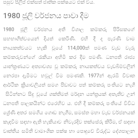
පසුව පිලිප් එක්සත් ජාතික පක්ෂයට එක් විය.
1980 ජූලි වර්ජනය පාවා දීම
1980 ජූලි වර්ජනය අති විශාල කම්කරු පිරිසකගේ
සහභාගීත්වයෙන් දියත් කෙරිණි. එහි දී ද පැරණි වාම
නායකත්වයට හැකි වූයේ 114,000ක් පමණ වැඩ වැරූ
කම්කරුවන්ගේ රැකියා අහිමි කර දීම පමණි. ධනපති රාජ්‍ය
යාන්ත්‍රණයට අත්‍යාවශ්‍ය වූ කම්කරු නායකත්වය වැඩබිම්වලින්
නෙරපා දැමීමට හවුල් වීම පමණකි. 1977න් ඇරඹි විවෘත
ආර්ථික ක්‍රියාවලියත් සමග පීඩාවට පත් කම්කරු පංතියට නැගී
සිටින්නට සිදු වූයේ ශක්තිමත් මර්දන යන්ත්‍රයක් අතැතිව උන්
ධනපති පාලකයින්ට එරෙහිව ය. එහි දී කම්කරු පංතියේ විවිධ
ශ්‍රේණි අතර සමගිය ගොඩ නැගීම, සමස්ත මහා වැඩ වර්ජනයක්
කැඳවීම සඳහා ඇති හැකියාව නිවැරදිව තක්සේරු කිරීම, ඒ සඳහා
වෘත්තීය සමිති වාමාංශික පක්ෂ හා පොදුවේ විරුද්ධ දේශපාලන