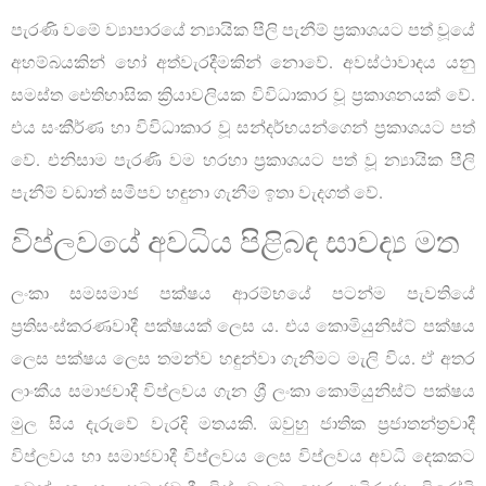
පැරණි වමේ ව්‍යාපාරයේ න්‍යායික පීලි පැනීම් ප්‍රකාශයට පත් වූයේ
අහම්බයකින් හෝ අත්වැරදීමකින් නොවේ. අවස්ථාවාදය යනු
සමස්ත ඓතිහාසික ක්‍රියාවලියක විවිධාකාර වූ ප්‍රකාශනයක් වේ.
එය සංකීර්ණ හා විවිධාකාර වූ සන්දර්භයන්ගෙන් ප්‍රකාශයට පත්
වේ. එනිසාම පැරණි වම හරහා ප්‍රකාශයට පත් වූ න්‍යායික පීලි
පැනීම් වඩාත් සමීපව හඳුනා ගැනීම ඉතා වැදගත් වේ.
විප්ලවයේ අවධිය පිළිබඳ සාවද්‍ය මත
ලංකා සමසමාජ පක්ෂය ආරම්භයේ පටන්ම පැවතියේ
ප්‍රතිසංස්කරණවාදී පක්ෂයක් ලෙස ය. එය කොමියුනිස්ට් පක්ෂය
ලෙස පක්ෂය ලෙස තමන්ව හඳුන්වා ගැනීමට මැලි විය. ඒ අතර
ලාංකීය සමාජවාදී විප්ලවය ගැන ශ්‍රී ලංකා කොමියුනිස්ට් පක්ෂය
මුල සිය දැරුවේ වැරදි මතයකි. ඔවුහු ජාතික ප්‍රජාතන්ත්‍රවාදී
විප්ලවය හා සමාජවාදී විප්ලවය ලෙස විප්ලවය අවධි දෙකකට