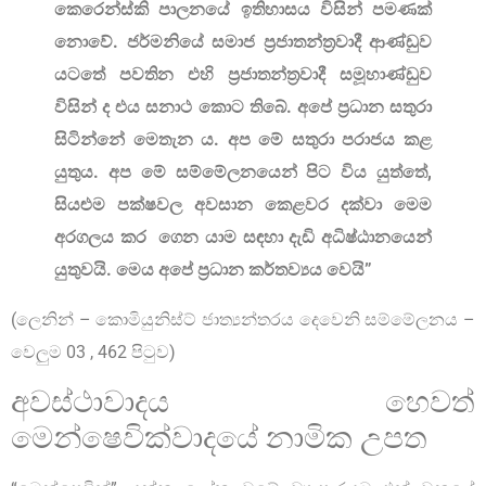
කෙරෙන්ස්කි පාලනයේ ඉතිහාසය විසින් පමණක්
නොවේ. ජර්මනියේ සමාජ ප්‍රජාතන්ත්‍රවාදී ආණ්ඩුව
යටතේ පවතින එහි ප්‍රජාතන්ත්‍රවාදී සමූහාණ්ඩුව
විසින් ද එය සනාථ කොට තිබේ. අපේ ප්‍රධාන සතුරා
සිටින්නේ මෙතැන ය. අප මේ සතුරා පරාජය කළ
යුතුය. අප මේ සම්මේලනයෙන් පිට විය යුත්තේ,
සියළුම පක්ෂවල අවසාන කෙළවර දක්වා මෙම
අරගලය කර ගෙන යාම සඳහා දැඩි අධිෂ්ඨානයෙන්
යුතුවයි. මෙය අපේ ප්‍රධාන කර්තව්‍යය වෙයි”
(ලෙනින් – කොමියුනිස්ට් ජාත්‍යන්තරය දෙවෙනි සම්මේලනය –
වෙලුම 03 , 462 පිටුව)
අවස්ථාවාදය හෙවත්
මෙන්ෂෙවික්වාදයේ නාමික උපත