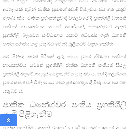
වෙන් කළහ. සමාජවාදී විප්ලවයට පෙර අධිරාජ්‍ය විරෝධි
අරගලයක් තුළින් ජාතික ප්‍රජාතන්ත්‍රවාදී විප්ලවය ජය ගත යුතුව
ඇතැයි කීය. ජාතික ප්‍රජාතන්ත්‍රවාදී විප්ලවයේ දී ප්‍රගතිශීලි ධනපති
පංතියේ නායකත්වය යටතේ ගොවියන්, කම්කරුවන් ඇතුළු
ප්‍රගතිශීලි බලවේග සංවිධානය කොට අධිරාජ්‍ය ගැති ධනපති
පංතිය පරාජය කළ යුතු බව මෙහිදී මූලිකවම විග්‍රහ කෙරිනි.
මේ පිළිබඳ තවත් පිරිසක් දැරූ මතය වූයේ නිර්ධන පංතියේ
නායකත්වය යටතේ ප්‍රගතිශීලි ජාතික ධනපති පංතියත් සියලු
ප්‍රගතිශීලි බලවේගයනුත් පෙළගැස්විය යුතු බව ය. එහි දී ඉලක්කය
වූයේ සමාජවාදී විප්ලවයට පෙර ප්‍රජාතන්ත්‍රවාදී විප්ලවය ජය ගත
යුතු බව ය.
ජාතික ධනේශ්වර පංතිය ප්‍රගතිශීලි
යැයි පිළිගැනීම
ජාතික ප්‍රගතිශීලි ධනපති ව්‍යාපාරය හැටියට මුල් කාලයේ ලංකා