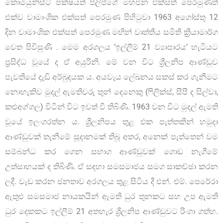
කොමියුනිස්ට් පක්ෂයත් පිලිප්ගේ මහජන එක්සත් පෙරමුණත්
එක්ව වාමාංශික එක්සත් පෙරමුණ පිහිටුවා 1963 අගෝස්තු 12
දින වාමාංශික එක්සත් පෙරමුණ මඟින් වෘත්තීය සමිති ක්‍රියාමාර්ග
වෙත පිවිසුණි . මෙම අරගලය ‘ඉල්ලීම් 21 ව්‍යාපාරය’ හැටියට
ප්‍රසිද්ධ වූයේ ද ඒ අයුරිනි. මේ වන විට ශ්‍රීලනිප ආණ්ඩුව
පැවතියේ දැඩි අර්බුදයක ය. අයවැය ලේඛනය සකස් කර ගැනීමට
නොහැකිව මුදල් ඇමතිවරු තුන් දෙනෙකු (ෆිලික්ස්, සීපී ද සිල්වා,
කළුඅග්ගල) විටින් විට ඉවත් වී තිබිණි. 1963 වන විට මුදල් ඇමති
වූයේ ඉලංගරත්න ය. ශ්‍රීලනිපය තුළ එක පැත්තකින් හමුදා
ආණ්ඩුවක් තැනීමේ සූදානමක් තිබූ අතර, අනෙක් පැත්තෙන් වම
සම්බන්ධ කර‌ ගෙන සභාග ආණ්ඩුවක් ගොඩ නැගීමේ
උත්සාහයක් ද තිබිණි. ඒ සඳහා සමසමාජය සමග සාකච්ඡා කරන
ලදී. වැඩ කරන ජනතාව අරගලය තුළ සිටිය දී එන්. එම්. පෙරේරා
ඇතුළු සමසමාජ නායකයින් ඇමති ධුර තුනකට සහ උප ඇමති
ධුර දෙකකට ඉල්ලීම් 21 අතහැර ශ්‍රීලනිප ආණ්ඩුවට රිංගා ගත්හ.