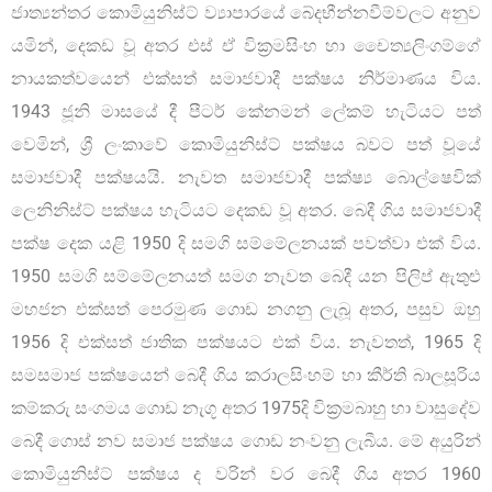
ජාත්‍යන්තර කොමියුනිස්ට් ව්‍යාපාරයේ බේදභීන්නවීම්වලට අනුව
යමින්, දෙකඩ වූ අතර එස් ඒ වික්‍රමසිංහ හා චෛත්‍යලිංගම්ගේ
නායකත්වයෙන් එක්සත් සමාජවාදී පක්ෂය නිර්මාණය විය.
1943 ජූනි මාසයේ දී පීටර් කේනමන් ලේකම් හැටියට පත්
වෙමින්, ශ්‍රී ලංකාවේ කොමියුනිස්ට් පක්ෂය බවට පත් වූයේ
සමාජවාදී පක්ෂයයි. නැවත සමාජවාදී පක්ෂ්‍ය බොල්ෂෙවික්
ලෙනිනිස්ට් පක්ෂය හැටියට දෙකඩ වූ අතර. බෙදී ගිය සමාජවාදී
පක්ෂ දෙක යළි 1950 දි සමගි සම්මේලනයක් පවත්වා එක් විය.
1950 සමගි සම්මේලනයත් සමග නැවත බෙදී යන පිලිප් ඇතුළු
මහජන එක්සත් පෙරමුණ ගොඩ නගනු ලැබූ අතර, පසුව ඔහු
1956 දි එක්සත් ජාතික පක්ෂයට එක් විය. නැවතත්, 1965 දි
සමසමාජ පක්ෂයෙන් බෙදී ගිය කරාලසිංහම් හා කීර්ති බාලසූරිය
කම්කරු සංගමය ගොඩ නැගූ අතර 1975දි වික්‍රමබාහු හා වාසුදේව
බෙදී ගොස් නව සමාජ පක්ෂය ගොඩ නංවනු ලැබීය. මේ අයුරින්
කොමියුනිස්ට් පක්ෂය ද වරින් වර බෙදී ගිය අතර 1960