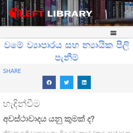
වමේ ව්‍යාපාරය සහ න්‍යායික පීලි
පැනීම්
SHARE
හැඳින්වීම
අවස්ථාවාදය යනු කුමක් ද?
නිර්ධන පංති ව්‍යාපාරය තුළ සිය වර්ධනයේ ඕනෑම අවස්ථාවක