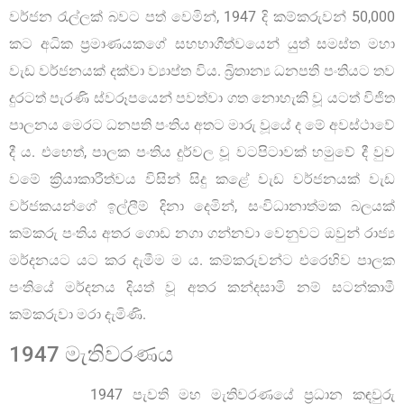
වර්ජන රැල්ලක් බවට පත් වෙමින්, 1947 දි කම්කරුවන් 50,000
කට අධික ප්‍රමාණයකගේ සහභාගීත්වයෙන් යුත් සමස්ත මහා
වැඩ වර්ජනයක් දක්වා ව්‍යාප්ත විය. බ්‍රිතාන්‍ය ධනපති පංතියට තව
දුරටත් පැරණි ස්වරූපයෙන් පවත්වා ගත නොහැකි වූ යටත් විජිත
පාලනය මෙරට ධනපති පංතිය අතට මාරු වූයේ ද මේ අවස්ථාවේ
දී ය. එහෙත්, පාලක පංතිය දුර්වල වූ වටපිටාවක් හමුවේ දී වුව
වමේ ක්‍රියාකාරීත්වය විසින් සිදු කළේ වැඩ වර්ජනයක් වැඩ
වර්ජකයන්ගේ ඉල්ලීම් දිනා දෙමින්, සංවිධානාත්මක බලයක්
කම්කරු පංතිය අතර ගොඩ නගා ගන්නවා වෙනුවට ඔවුන් රාජ්‍ය
මර්දනයට යට කර දැමීම ම ය. කම්කරුවන්ට එරෙහිව පාලක
පංතියේ මර්දනය දියත් වූ අතර කන්දසාමි නම් සටන්කාමී
කම්කරුවා මරා දැමිණි.
1947 මැතිවරණය
1947 පැවති මහ මැතිවරණයේ ප්‍රධාන කඳවුරු