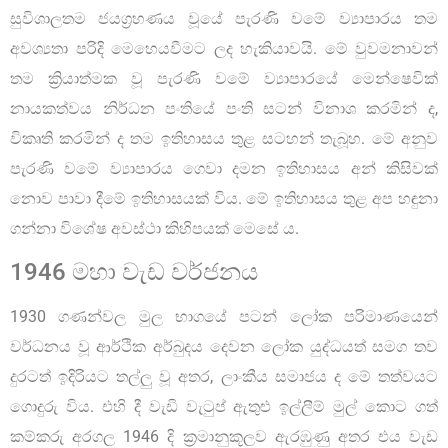
සුවිශාලතම ජයග්‍රහණය වූයේ පැරණි වමේ ව්‍යාපාරය තම
අවශ්‍යතා පරිදි මෙහෙයවීමට ලද හැකියාවයි. මේ වුවමනාවන්
තම ක්‍රියාත්මක වූ පැරණි වමේ ව්‍යාපාරයේ මෙන්ෂෙවික්
නායකත්වය නිර්ධන පංතියේ පංති සටන් විනාශ කරමින් ද,
විකෘති කරමින් ද තම ඉතිහාසය තුළ සටහන් තැබූහ. මේ අනුව
පැරණි වමේ ව්‍යාපාරය ගෙවා දමන ඉතිහාසය අන් කිසිවක්
නොව පාවා දීමේ ඉතිහාසයක් විය. මේ ඉතිහාසය තුළ අප හඳුනා
ගන්නා විශේෂ අවස්ථා කිහිපයක් මෙසේ ය.
1946 මහා වැඩ වර්ජනය
1930 ගණන්වල මුල භාගයේ පටන් ලෝක පරිමාණයෙන්
වර්ධනය වූ ආර්ථික අර්බුදය දෙවන ලෝක යුද්ධයත් සමග තව
දුරටත් ඉදිරියට තල්ලු වූ අතර, ලාංකීය සමාජය ද මේ තත්වයට
ගොදුරු විය. එහි දී වැඩි වැටුප් ඇතුළු ඉල්ලීම් මුල් කොට ගත්
කම්කරු අරගල 1946 දි ක්‍රමානුකූලව ඇරඹුණු අතර එය වැඩ