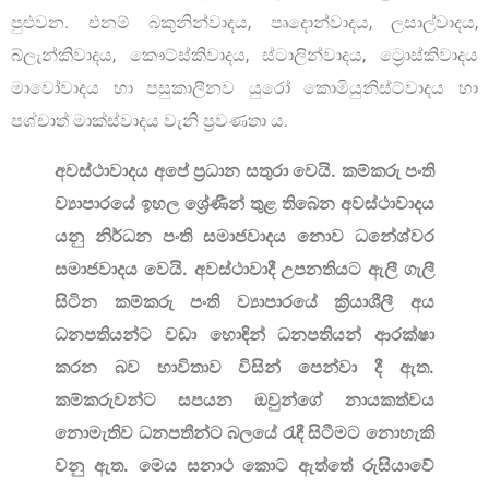
පුළුවන. එනම් බකුනින්වාදය, පෘදොන්වාදය, ලසාල්වාදය,
බ්ලැන්කිවාදය, කෞට්ස්කිවාදය, ස්ටාලින්වාදය, ට්‍රොස්කිවාදය
මාවෝවාදය හා පසුකාලීනව යුරෝ කොමියුනිස්ට්වාදය හා
පශ්චාත් මාක්ස්වාදය වැනි ප්‍රවණතා ය.
අවස්ථාවාදය අපේ ප්‍රධාන සතුරා වෙයි. කම්කරු පංති
ව්‍යාපාරයේ ඉහල ශ්‍රේණීන් තුළ තිබෙන අවස්ථාවාදය
යනු නිර්ධන පංති සමාජවාදය නොව ධනේශ්වර
සමාජවාදය වෙයි. අවස්ථාවාදී උපනතියට ඇලී ගැලී
සිටින කම්කරු පංති ව්‍යාපාරයේ ක්‍රියාශීලී අය
ධනපතියන්ට වඩා හොඳින් ධනපතියන් ආරක්ෂා
කරන බව භාවිතාව විසින් පෙන්වා දී ඇත.
කම්කරුවන්ට සපයන ඔවුන්ගේ නායකත්වය
නොමැතිව ධනපතීන්ට බලයේ රැඳී සිටීමට නොහැකි
වනු ඇත. මෙය සනාථ කොට ඇත්තේ රුසියාවේ