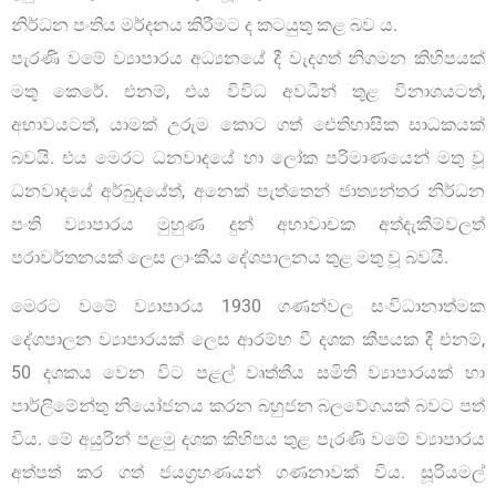
නිර්ධන පංතිය මර්දනය කිරීමට ද කටයුතු කළ බව ය.
පැරණි වමේ ව්‍යාපාරය අධ්‍යනයේ දී වැදගත් නිගමන කිහිපයක්
මතු කෙරේ. එනම්, එය විවිධ අවධීන් තුළ විනාශයටත්,
අභාවයටත්, යාමක් උරුම කොට ගත් ඓතිහාසික සාධකයක්
බවයි. එය මෙරට ධනවාදයේ හා ලෝක පරිමාණයෙන් මතු වූ
ධනවාදයේ අර්බුදයේත්, අනෙක් පැත්තෙන් ජාත්‍යන්තර නිර්ධන
පංති ව්‍යාපාරය මුහුණ දුන් අභාවාචක අත්දැකීම්වලත්
පරාවර්තනයක් ලෙස ලාංකීය දේශපාලනය තුළ මතු වූ බවයි.
මෙරට වමේ ව්‍යාපාරය 1930 ගණන්වල සංවිධානාත්මක
දේශපාලන ව්‍යාපාරයක් ලෙස ආරම්භ වී දශක කීපයක දී එනම්,
50 දශකය වෙන විට පළල් වෘත්තීය සමිති ව්‍යාපාරයක් හා
පාර්ලිමේන්තු නියෝජනය කරන බහුජන බලවේගයක් බවට පත්
විය. මේ අයුරින් පළමු දශක කිහිපය තුළ පැරණි වමේ ව්‍යාපාරය
අත්පත් කර ගත් ජයග්‍රහණයන් ගණනාවක් විය. සූරියමල්