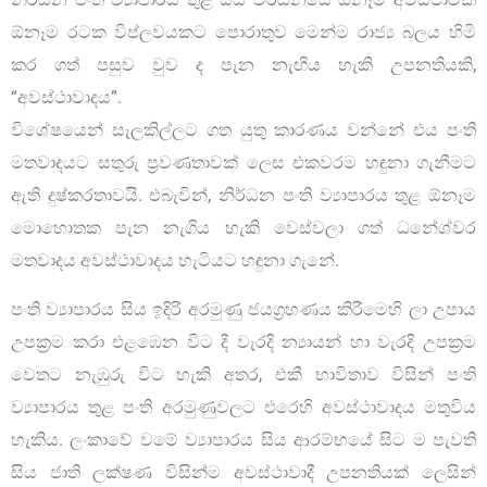
ඕනෑම රටක විප්ලවයකට පොරාතුව මෙන්ම රාජ්‍ය බලය හිමි
කර ගත් පසුව වුව ද පැන නැඟිය හැකි උපනතියකි,
“අවස්ථාවාදය”.
විශේෂයෙන් සැලකිල්ලට ගත යුතු කාරණය වන්නේ එය පංති
මතවාදයට සතුරු ප්‍රවණතාවක් ලෙස එකවරම හඳුනා ගැනීමට
ඇති දුෂ්කරතාවයි. එබැවින්, නිර්ධන පංති ව්‍යාපාරය තුළ ඕනෑම
මොහොතක පැන නැගිය හැකි වෙස්වලා ගත් ධනේශ්වර
මතවාදය අවස්ථාවාදය හැටියට හඳුනා ගැනේ.
පංති ව්‍යාපාරය සිය ඉදිරි අරමුණු ජයග්‍රහණය කිරීමෙහි ලා උපාය
උපක්‍රම කරා එළඹෙන විට දී වැරදි න්‍යායන් හා වැරදි උපක්‍රම
වෙතට නැඹුරු විට හැකි අතර, එකී භාවිතාව විසින් පංති
ව්‍යාපාරය තුළ පංති අරමුණුවලට එරෙහි අවස්ථාවාදය මතුවිය
හැකිය. ලංකාවේ වමේ ව්‍යාපාරය සිය ආරම්භයේ සිට ම පැවති
සිය ජාති ලක්ෂණ විසින්ම අවස්ථාවාදී උපනතියක් ලෙසින්