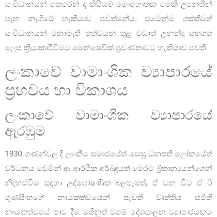
සංවිධානයන් කෙරෙන් ද කිසියම් මොහොතක මෙකී උපනතීන්
පැන නැගීමේ හැකියාව පවත්නේය. එමෙන්ම ශක්තිමත්
සංවිධානයන් නොමැති තත්වයන් තුළ වඩාත් උනන්දු සහගත
ලෙස ක්‍රියාකාරීවීමට මෙන්ෂෙවික් ප්‍රවණතාවට හැකියාව පවතී.
ලංකාවේ වාමාංශික ව්‍යාපාරයේ
ප්‍රභවය හා විකාශය
ලංකාවේ වාමාංශික ව්‍යාපාරයේ
ඇරඹුම
1930 ගණන්වල දී ලාංකීය සමාජයේත් සෙසු ධනපති ලෝකයේත්
වර්ධනය වෙමින් ආ ආර්ථික අර්බුදයත් මෙරට බ්‍රිතාන්‍යයන්ගෙන්
නිදහස්වීම සඳහා උද්ඝෝෂණික බලපෑමත්, ඒ වන විට ඒ ඊ
ගුණසිංහගේ නායකත්වයෙන් පැවති වෘත්තීය සමිති
නායකත්වයේ පාව දීම මගිනුත් වමේ දේශපාලන ව්‍යාපාරයකට