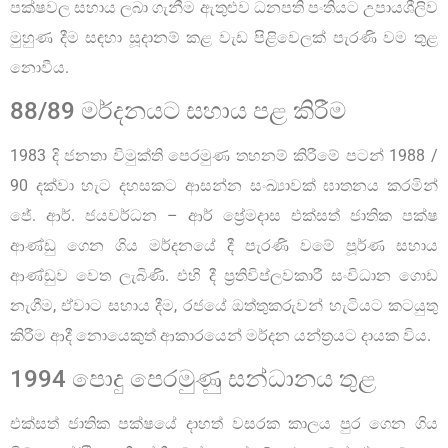
පක්ෂවල සහාය ලබා ගැනීම ඇතුළුව ධනපති පංතියට උපායශීලිව
මුහුණ දීම සඳහා සූදානම් කළ වැඩ පිළිවෙලක් පැරණි වම තුළ
නොවීය.
88/89 මර්දනයට සහාය පළ කිරීම
1983 දි ජනතා විමුක්ති පෙරමුණ තහනම් කිරීමේ පටන් 1988 /
90 දක්වා හැට දහසකට ආසන්න සංඛ්‍යාවක් ඝාතනය කරමින්
ජේ. ආර්. ජයවර්ධන – ආර් ප්‍රේමදාස එක්සත් ජාතික පක්ෂ
ආණ්ඩු ගෙන ගිය මර්දනයේ දී පැරණි වමේ පූර්ණ සහාය
ආණ්ඩුව වෙත ලැබිණි. එහි දී ප්‍රතිවිප්ලවකාරී සංවිධාන ගොඩ
නැගීම, ඒවාට සහාය දීම, රජයේ ඔත්තුකරුවන් හැටියට කටයුතු
කිරීම ආදී නොයෙකුත් ආකාරයෙන් මර්දන යන්ත්‍රයට දායක විය.
1994 පොදු පෙරමුණු සන්ධානය තුළ
එක්සත් ජාතික පක්ෂයේ දාහත් වසරක කාලය පුර ගෙන ගිය