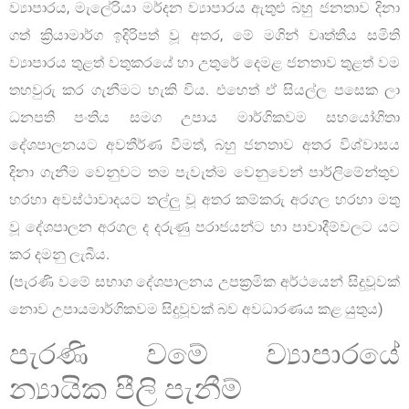
ව්‍යාපාරය, මැලේරියා මර්දන ව්‍යාපාරය ඇතුළු බහු ජනතාව දිනා
ගත් ක්‍රියාමාර්ග ඉදිරිපත් වූ අතර, මේ මගින් වෘත්තීය සමිති
ව්‍යාපාරය තුළත් වතුකරයේ හා උතුරේ දෙමළ ජනතාව තුළත් වම
තහවුරු කර ගැනීමට හැකි විය. එහෙත් ඒ සියල්ල පසෙක ලා
ධනපති පංතිය සමග උපාය මාර්ගිකවම සහයෝගිතා
දේශපාලනයට අවතීර්ණ වීමත්, බහු ජනතාව අතර විශ්වාසය
දිනා ගැනීම වෙනුවට තම පැවැත්ම වෙනුවෙන් පාර්ලිමේන්තුව
හරහා අවස්ථාවාදයට තල්ලු වූ අතර කම්කරු අරගල හරහා මතු
වූ දේශපාලන අරගල ද දරුණු පරාජයන්ට හා පාවාදීම්වලට යට
කර දමනු ලැබීය.
(පැරණි වමේ සභාග දේශපාලනය උපක්‍රමික අර්ථයෙන් සිදුවූවක්
නොව උපායමාර්ගිකවම සිදුවූවක් බව අවධාරණය කළ යුතුය)
පැරණි වමේ ව්‍යාපාරයේ
න්‍යායික පීලි පැනීම්