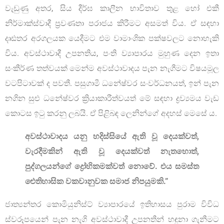
වැඩුණු අතර, සිය දීර්ඝ කාලීන භාවිතාව තුළ හෝ එකී
නිර්මාක්ස්වාදී ප්‍රවණතා පරාජය කිරීමට අසමත් විය. ඒ සඳහා
දෘඪතර අරගලයක යෙදීමට එම වාමාංශික පක්ෂවලට නොහැකි
විය. අවස්ථාවාදී උපනතිය, පංති ව්‍යාපාරය මුහුණ දෙන ඉතා
සංකීර්ණ තත්වයක් මෙන්ම අවස්ථාවාදය පැන නැගීමට විෂයමූල
වටපිටාවක් ද පවතී. පසුගාමී ධනේෂ්වර සංවර්ධනයත්, ඉන් පැන
නගින සුළු ධනේෂ්වර ක්‍රියාකාරීත්වයත් මේ සඳහා ද්‍රව්‍යමය වැඩ
කොටස ඉටු කරනු ලබයි. ඒ පිළිබඳ ලෙනින්ගේ අදහස් මෙසේ ය.
අවස්ථාවාදය යනු හදිස්සියේ ඇති වූ දෙයක්වත්,
වැරදීමකින් ඇති වූ දෙයක්වත් නැතහොත්,
පුද්ගලයන්ගේ ද්‍රෝහිකමක්වත් නොවේ. එය සමස්ත
ඓතිහාසික වකවානුවක සමාජ නිපයුමකි.”
ජාත්‍යන්තර කොමියුනිස්ට් ව්‍යාපාරයේ ඉතිහාසය පුරාම විවිධ
ස්වරූපයෙන් පැන නැගි අවස්ථාවාදී උපනතීන් හඳුනා ගැනීමට