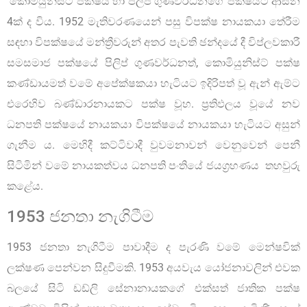
කොමියුනිස්ට් පක්ෂය හා පිලිප් ගුණවර්ධනගේ පක්ෂයට ආසන
4ක් ද විය. 1952 මැතිවරණයෙන් පසු විපක්ෂ නායකයා තේරීම
සඳහා විපක්ෂයේ මන්ත්‍රීවරුන් අතර පැවති ඡන්දයේ දී විප්ලවකාරී
සමසමාජ පක්ෂයේ පිලිප් ගුණවර්ධනත්, කොමියුනිස්ට් පක්ෂ
කණ්ඩායමත් වමේ අපේක්ෂකයා හැටියට ඉදිරිපත් වූ ඇන් ඇම්ට
එරෙහිව බණ්ඩාරනායකට පක්ෂ වූහ. ප්‍රතිඵලය වූයේ නව
ධනපති පක්ෂයේ නායකයා විපක්ෂයේ නායකයා හැටියට අසුන්
ගැනීම ය. මෙහිදී කට්ටිවාදී වුවමනාවන් වෙනුවෙන් පෙනී
සිටිමින් වමේ නායකත්වය ධනපති පංතියේ ජයග්‍රහණය තහවුරු
කළේය.
1953 ජනතා නැගිටීම
1953 ජනතා නැගිටීම පාවාදීම ද පැරණි වමේ මෙන්ෂවික්
ලක්ෂණ පෙන්වන සිදුවීමකි. 1953 අයවැය යෝජනාවලින් එවක
බලයේ සිටි ඩඩ්ලි සේනානායකගේ එක්සත් ජාතික පක්ෂ