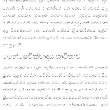
හා ක්‍රියාකාරීත්වයයි. සුළු ධනපති ක්‍රියාකාරීත්වය හමුවේ සුළු
ධනපති පංති මතවාදය ද ශක්තිමත් වන අතර, ඒ ඔස්සේ සුලු
ධනපති වුවමනා- එපාකම් නිරන්තරයෙන් ඉදිරියට මතුවීමේ
හැකියාවද පවතී. එම නිසා පසුගාමී නොදියුණු පංති සමාජයන්
තුළ විශේෂයෙන් සුළු ධනපති පංතියේ ක්‍රියාකාරීත්වය තුළින්
අවස්ථාවාදී ප්‍රවණතා ඉස්මතු වීමේ ද්‍රව්‍යමය තත්වයක් නිර්මාණය
කරනු ලබයි.
මෙන්ෂෙවික්වාදය භාවිතාව
මෙන්ෂෙවික්වාදය පැන නැගීම සඳහා වන කොන්දේසි ධනපති
ක්‍රමය තුළම පවත්නා බැවින්, එවැනි භාවිතයන් ධනවාදයේ සිට
කොමියුනිස්ට් ක්‍රමය දක්වාම විවිධ ස්වරූපයෙන් මෙන්ම විවිධ
අවස්ථාවල දී හඳුනා ගැනීමට හැකි වනු ඇත. අවස්ථාවාදී වමේ
ක්‍රියාකාරීත්වයන් දේශපාලනික ලෙස පහසුවෙන් හඳුනා ගත හැකි
අතර, වමේ විප්ලවීය දේශපාලන ක්‍රියාකාරීත්වයක ඇති