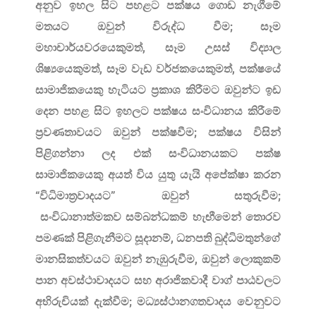
අනුව ඉහල සිට පහළට පක්ෂය ගොඩ නැගීමේ
මතයට ඔවුන් විරුද්ධ වීම; සෑම
මහාචාර්යවරයෙකුමත්, සෑම උසස් විද්‍යාල
ශිෂ්‍යයෙකුමත්, සෑම වැඩ වර්ජකයෙකුමත්, පක්ෂයේ
සාමාජිකයෙකු හැටියට ප්‍රකාශ කිරීමට ඔවුන්ට ඉඩ
දෙන පහළ සිට ඉහලට පක්ෂය සංවිධානය කිරීමේ
ප්‍රවණතාවයට ඔවුන් පක්ෂවීම; පක්ෂය විසින්
පිළිගන්නා ලද එක් සංවිධානයකට පක්ෂ
සාමාජිකයෙකු අයත් විය යුතු යැයි අපේක්ෂා කරන
“විධිමාත්‍රවාදයට” ඔවුන් සතුරුවීම;
සංවිධානාත්මකව සම්බන්ධකම් හැඟීමෙන් තොරව
පමණක් පිළිගැනීමට සූදානම්, ධනපති බුද්ධිමතුන්ගේ
මානසිකත්වයට ඔවුන් නැඹුරුවීම, ඔවුන් ලොකුකම්
පාන අවස්ථාවාදයට සහ අරාජිකවාදී වාග් පාඨවලට
අභිරුචියක් දැක්වීම; මධ්‍යස්ථානගතවාදය වෙනුවට