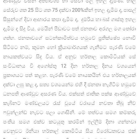
ආණ්ඩුව විසින් අත්‍යාවශ්‍ය හා සේවා මිල ඉහල දැමිණි. හාල්
සේරුව ශත 25 සිට ශත 75 දක්වා 200%කින් ඉහල දැමීම ද, පාසල්
සිසුන්ගේ දිවා ආහාරය කපා දැමීම ද, දුම්රිය හා බස් ගාස්තු ඉහල
දැමීම ද සිදු විය. මෙයින් පීඩාවට පත් ජනතාව අරගල මග තෝරා
ගත්හ. ජනතාවගේ සටන්කාමීත්වය හමුවේ ප්‍රතික්ෂේප නොවී
සිටීමට නම්, කුමන හෝ ක්‍රියාමාර්ගයක් ගැනීමට පැරණි වමේ
නායකත්වයට සිදු විය. ඒ අනුව හර්තාල කොමිටියක් සේ
සංවිධානය වී අගෝස්තු 12 දින හර්තාල දිනය වශයෙන්
ප්‍රකාශයට පත් කළහ. පැරණි වමේ නායකයින් එය හර්තාලයක්
දක්වා ලඝු කළ ද, සත්‍ය වශයෙන්ම එහි දී ජනතා නැගිටීම හමුවේ
ධනපති ආණ්ඩුව අසරණ විය. එක්සත් ජාතික පක්ෂ ආණ්ඩුවේ
කැබිනට් මණ්ඩලයට රැස් වූයේ වරායේ නවතා තිබූ නිව්
ෆවුන්ලන්ඩ් නැවට පලා ගොසිනි. මේ තත්වය සමග කම්කරු
පංතිය සමග එක්ව කටයුතු කරමින් ඉල්ලීම් දිනා ගන්නවා
වෙනුවට ඊනියා හර්තාල් කොමිටිය සිය විරෝධතාවය එක්