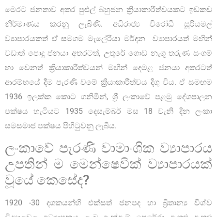
මෙරට ජනතාව අතර පුළුල් බහුජන ක්‍රියාකාරීත්වයකට ඉඩකඩ
නිර්මාණය කරනු ලැබිණි. අධිරාජ්‍ය විරෝධී සූරියමල්
ව්‍යාපාරයකත් ඒ සමගම මැලේරියා මර්දන ව්‍යාපාරයත් මඟින්
වඩාත් පොදු ජනයා අතරටත්, උතුරේ ගොඩ නැගූ තරුණ සංගම්
හා වෙනත් ක්‍රියාකාරීත්වයන් මඟින් දෙමළ ජනයා අතරටත්
ආරම්භයේ දීම පැරණි වමේ ක්‍රියාකාරීත්වය දිගු විය. ඒ සමඟම
1936 ඉලක්ක කොට ගනිමින්, ශ්‍රී ලංකාවේ පළමු දේශපාලන
පක්ෂය හැටියට 1935 දෙසැම්බර් මස 18 වැනි දින ලංකා
සමසමාජ පක්ෂය පිහිටුවනු ලැබීය.
ලංකාවේ පැරණි වාමාංශික ව්‍යාපාරය
උපතින් ම මෙන්ෂෙවික් ව්‍යාපාරයක්
වූයේ කෙසේද?
1920 -30 දශකයන්හි එක්සත් ජනපද හා බ්‍රිතාන්‍ය විශ්ව