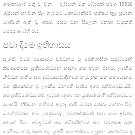
ගණන්වලදී මතු වූ චීන – රුසියන් මත බේදයත් සමග 1963දී
රුසියන් හා චීන පිල හැටියට කොමියුනිස්ට් පක්ෂය තුළ ප්‍රධාන
බෙදීමක් ඇති වූ අතර, පසුව චීන පිලෙන් ජනතා විමුක්ති
පෙරමුණ බිහි විය.
පවා දීමේ ඉතිහාසය
පැරණි වමේ ව්‍යාපාරය වර්ධනය වූ ඓතිහාසික පසුබිමෙහි
තීරණාත්මක ප්‍රතිවිරෝධයන් හඳුනා ගත හැක. එනම්, ලාංකීය
නිර්ධන පංතිය සහ අධිරාජ්‍යවාදීන්ගේ කැමැත්ත සහ සහයෝගය
මත ක්‍රියාත්මක වූ ලාංකීය ධනපති පංතිය අතර ප්‍රතිවිරෝධයයි.
මේ ප්‍රතිවිරෝධය තව දුරටත් හඳුනා ගත යුත්තේ පංති ප්‍රතිවිරෝධය
ලෙසයි. නිර්ධන පංතියේ අරගලකාරී මාවත තෝරා ගන්නා විට
ධනේශ්වරය තම උපක්‍රමවල වෙනස්කමක් කරා යාම අවශ්‍ය
දෙයක් විය. තවදුරටත් තම අධිපතිත්වය සහ වරප්‍රසාද රැක
ගැනීමට නම්, එසේ කළ යුතුයි. මේ තත්වය හමුවේ ධනේශ්වර ද