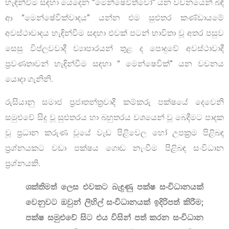
හැඳින්වීම සඳහා යෙදෙන “මෙන්ෂෙවිත්වෝ” යන වචනයෙන් බිඳී
ආ “මෙන්ෂේවික්වාදය” යන්න එම සුළුතර කණ්ඩායමේ
අවස්ථාවාදය හැඳින්වීම සඳහා එවක් පටන් භාවිතා වූ අතර පසුව
සෙසු විප්ලවවාදී ව්‍යාපාරයන් තුළ ද පොදුවේ අවස්ථාවාදී
ප්‍රවණතාවන් හැඳින්වීම සඳහා “ මෙන්ෂෙවික්” යන වචනය
යොදා ගැනිනි.
රුසියානු සමාජ ප්‍රජාතන්ත්‍රවාදී කම්කරු පක්ෂයේ දෙවෙනි
සමුළුවේ සිදු වූ සුළුතරය හා බහුතරය වශයෙන් වූ බෙදීමට පාදක
වූ ප්‍රධාන කරුණ වූයේ වැඩ පිළිවෙල හෝ උපක්‍රම පිළිබඳ
ප්‍රශ්නයකට වඩා පක්ෂය ගොඩ නැංවීම පිළිබඳ සංවිධාන
ප්‍රශ්නයකි.
ශක්තිමත් ලෙස එවකට බැඳුණු පක්ෂ සංවිධානයක්
වෙනුවට ඔවුන් ලිහිල් සංවිධානයක් ඉදිරිපත් කිරීම;
පක්ෂ සමුළුවේ සිට එය විසින් පත් කරන සංවිධාන