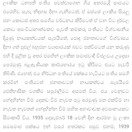
ලාංකික ධනපති පංතිය පවත්වාගෙන ගිය අතරමැදි සාමයට
එරෙහිව සැබෑ නිදහස දිනා ගැනීමටත්, ඒ ඔස්සේ ලාංකීය සියලු
ජන කොටස් අතර සමගිය වර්ධනය කිරීමටත් ඒ වන විට දුර්වල
කොට අසංවිධානාත්මකව පැවති කම්කරු පංතියට විශ්වාසනීය
දියුණු නායකත්වයක් සැපයීමත්, පොදු ජනතාවගේ විශ්වාසය
දිනා ගත් පුළුල් බහුජන ව්‍යාපාරයක් බවට පත්වීමටත් යන කරුණු
එහි දී මූලික වූ අතර එමඟින් ලාංකික සමාජවාදී විප්ලවය උදෙසා
පෙරමුණු බළඇණියක කාර්යභාරය ඉටු කිරීමට එයට පැවරී
තිබිණි. එහෙත්, එය නිර්ධන පංතියේ පක්ෂය හැටියට පංතිය සමගි
කරමින් පංතියටත් ජනතාවටත් නායකත්වය සැපයීමේ
ඓතිහාසික වගකීම සපුරාලීමට අසමත් විය. එය වෙනුවට
භේදභින්න වීම් දෙකඩ වීම් නැවත පටු අරමුණු මත එක්වීම් හා
නැවත නැවතත් භේදභින්න වීම් සහිත අභාවාචක අවසානයකට
සීමාකාරී විය. 1935 දෙසැම්බර් 18 වෙනි දින ආරම්භ වූ ලංකා
සමසමාජ පක්ෂය ඉන් වසර හතරකට පසුව එනම්, 1939