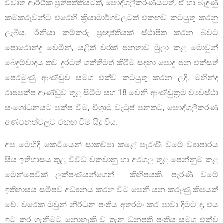
විවෘත ආර්ථික ප්‍රතිපත්තියටත්, පෞද්ගලීකරණයටත්, ඒ හා බැඳුණු
කම්කරුවන්ට එරෙහි ක්‍රියාමාර්ගවලටත් එකඟව කටයුතු කරනු
ලැබීය. ඊනියා කම්කරු ප්‍රඥාප්තියක් ස්ථාපිත කරන බවට
පොරොන්දු වෙමින්, යළිත් වරක් ජනතාව මුලා කළ මොවුන්
බෙදුම්වාදය තව දුරටත් ශක්තිමත් කිරීම සඳහා පොදු ජන එක්සත්
පෙරමුණු ආණ්ඩුව සමග එක්ව කටයුතු කරන ලදී. මහින්ද
රාජපක්ෂ ආණ්ඩුව තුළ සිටීම සහ 18 වෙනි ආණ්ඩුක්‍රම ව්‍යවස්ථා
සංශෝධනයට පක්ෂ වීම, විශ්‍රාම වැටුප් පනතට, පෞද්ගලීකරණ
අණපනත්වලට එකඟ වීම සිදු විය.
අප මෙහිදී කෙටියෙන් සාකච්ඡා කළේ පැරණි වමේ ව්‍යාපාරය
සිය ඉතිහාසය තුළ විවිධ වකවානු හා අරගල තුළ පෙන්නුම් කළ
මෙන්ෂෙවික් ලක්ෂණයන්ගෙන් කිහිපයකි. පැරණි වමේ
ඉතිහාසය සමීපව අධ්‍යනය කරන විට පෙනී යන කරුණු කීපයක්
වේ. වරෙක ඔවුන් නිර්ධන පංතිය අතරමං කර පාවා දීමට ද, එය
ඉටු කර ගැනීමට නොහැකි වූ තැන ධනපති පංතිය සමග එක්ව