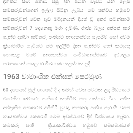
දිනකට සීමා කොට පසු දින පටන් වැඩට යන ලෙස
කම්කරුවන්ගෙන් ඉල්ලා සිටිනු ලැබීය. මේ තත්වය හමුවේ
කම්කරුවන් වෙත දැඩි මර්දනයක් දියත් වූ අතර සටන්කාමී
කම්කරුවන් 7 දෙනෙකු මරා දැමිණි. රාජ්‍ය බලය අත්පත් කර
ගැනීම දක්වා කම්කරු පංතියට නායකත්වය සැපයීම හෝ අවම
ක්‍රියාමාර්ග හැටියට තම ඉල්ලීම් දිනා ගැනීමට හෝ කටයුතු
නොකළ වමේ නායකත්වය සංවිධානාත්මකව අරගලය
පරාජයෙන් කෙළවර වීමට ඉඩ සලස්වන ලදී.
1963 වාමාංශික එක්සත් පෙරමුණ
60 දශකයේ මුල් භාගයේ දී ද තමන් වෙත පටවන ලද පීඩනයට
එරෙහිව කම්කරු පංතියේ නැගිටීම් මතු වන්නට විය. අතීත
අත්දැකීම් කොතරම් අමිහිරි වුවද, කම්කරු පංතිය පැරණි වමේ
නායකත්වය කෙරෙහි මෙම අවස්ථාවේ දීත් විශ්වාසය තැබූහ.
කම්කරු පංති ක්‍රියාකාරීත්වය හමුවේ සමසමාජයත්