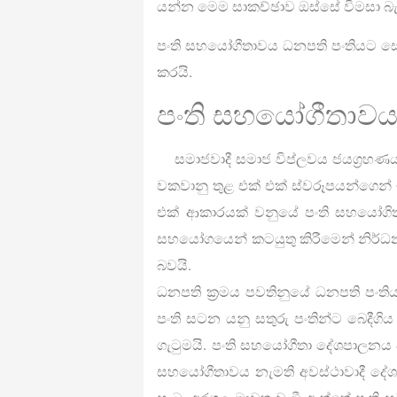
යන්න මෙම සාකච්ඡාව ඔස්සේ විමසා බ
පංති සහයෝගීතාවය ධනපති පංතියට ස
කරයි.
පංති සහයෝගීතාවය 
සමාජවාදී සමාජ විප්ලවය ජයග්‍රහණය
වකවානු තුළ එක් එක් ස්වරූපයන්ගෙන් 
එක් ආකාරයක් වනුයේ පංති සහයෝගිතා
සහයෝගයෙන් කටයුතු කිරීමෙන් නිර්ධන 
බවයි.
ධනපති ක්‍රමය පවතිනුයේ ධනපති පංතිය
පංති සටන යනු සතුරු පංතින්ට බෙදීගි
ගැටුමයි. පංති සහයෝගීතා දේශපාලනය 
සහයෝගීතාවය නැමති අවස්ථාවාදී දේ