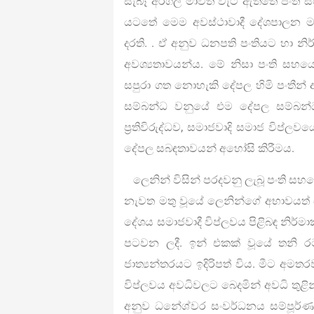
සැබෑ අරගල මාවත වැටී ඇත්තේ පංති ස
යටතේ මෙම අවස්ථාවාදී දේශපාලන ම
දරති. . ඒ අනුව ධනපති පංතියට හා නිර
අවශ්‍යතාවයන්ය. මේ නිසා පංති සහයෝගී
සපුරා ගත නොහැකි දේපල හිමි පංතීන් 
සම්බන්ධ වනුයේ එම දේපල සම්බන්
ප්‍රතිවිරුද්ධව, සමාජවාදි සමාජ විප
දේපල සබඳතාවයන් අහෝසි කිරීමය.
ලෙනින් විසින් පරදවනු ලැබූ පංති සහයෝ
නැවත මතු වූයේ ලෙනින්ගේ අභාවයත්
දේශය සමාජවාදී විප්ලවය පිළිබඳ නිර්මා
පටවන ලදී. ඉන් එකක් වූයේ තනි ර
ජාත්‍යන්තරයට ඉදිරිපත් විය. මීට අම
විප්ලවය අවධිවලට බෙදමින් අවධි තුළි
අනුව ධනේශ්වර සංවර්ධනය සම්පූර්ණ