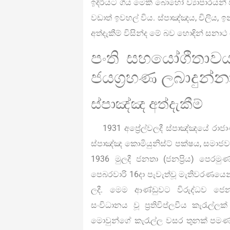
ඉදිරියට ගිය මෙකී බොහෝ ව්‍යාපාරයන්
වඩාත් ඉවහල් විය. ස්පාඤ්ඤය, චිලිය, ඉන
අත්දැකීම් විසින්ද මේ බව හොඳින් සනා
පංති සහයෝගීතාව
ජයග්‍රහණ ලබාදුන්න
ස්පාඤ්ඤ අත්දැකීම්
1931 අප්‍රේල්වලදී ස්පාඤ්ඤයේ රාජාණ
ස්පාඤ්ඤ කොමියුනිස්ට් පක්ෂය, සමාජව
1936 මුලදී ජනතා (ජනප්‍රිය) පෙර
පෙබරවාරි 16දා පැවැත්වූ මැතිවරණයෙන
ලදී. මෙම ආණ්ඩුවට විරුද්ධව ජෙන
සංවිධානය වූ ප්‍රතිවිප්ලවීය කැරැල්
මොවුන්ගේ කැරැල්ල වසර තුනක් පමණ ඇද