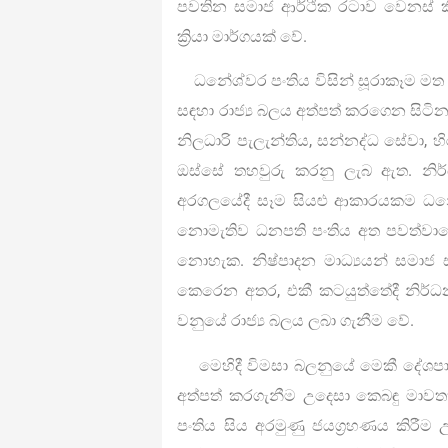
පවතින සමාජ ආර්ථික රටාව වෙනස් කි
ක්‍රියා මාර්ගයක් වේ.
ධනේශ්වර පංතිය විසින් සූරාකෑම මත
සඳහා රාජ්‍ය බලය අත්පත් කරගෙන සිටින
නිලධාරි පැලැන්තිය, සන්නද්ධ සේවා, 
ඔස්සේ තහවුරු කරනු ලැබ ඇත. නිර්ධ
අරගලයේදී සෑම සියළු ආකාරයකම ධන
නොමැතිව ධනපති පංතිය අත පවත්වාග
නොහැක. නිෂ්පාදන මාධ්‍යයන් සමාජ ස
කෙරෙන අතර, එකී කටයුත්තේදී නිර්ධන ප
වනුයේ රාජ්‍ය බලය ලබා ගැනීම වේ.
මෙහිදී විමසා බලනුයේ මෙකී දේශපාලන 
අත්පත් කරගැනීම උදෙසා කෙබඳු මාවත
පංතිය සිය අරමුණු ජයග්‍රහණය කිරී