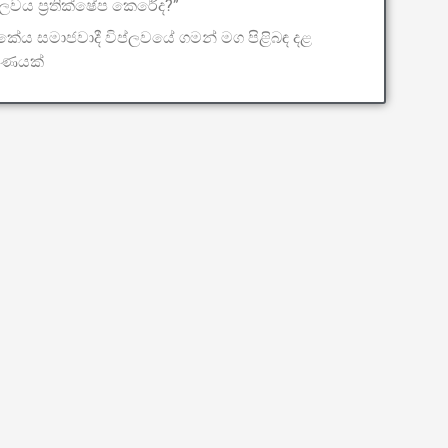
්ලවය ප්‍රතික්ෂේප කෙරේද?”
කේය සමාජවාදී විප්ලවයේ ගමන් මග පිළිබඳ දළ
ර්ණයක්