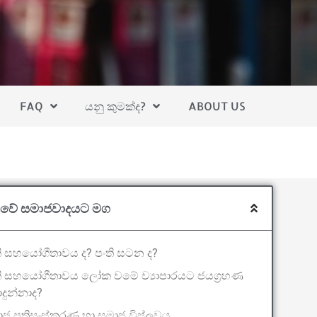
FAQ
යනු කුමක්ද?
ABOUT US
ාවේ සමාජවාදයට මග
ි සහයෝගීතාවය ද? පංති සටන ද?
ති සහයෝගීතාවය ලෝක වමේ ව්‍යාපාරයට ජයග්‍රහණ
දුන්නාද?
ජ ප්‍රතිසංස්කරණ හා සමාජ විප්ලවය