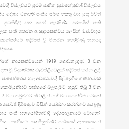
 විප්ලවයට ප්‍රථම ජාතික ප්‍රජාතන්ත්‍රවාදී විප්ලවය
ිය දේශීය ධනපති පංතිය සමග එකතු විය යුතු බවත්
්‍රගතිශීලී වන බවත් පැවසිණි. මෙමගින් පංති
ලෙක පංති හතරක ආඥාදායකත්වය ලෙසින් මාඕවාදය
ත්‍යන්තරයට ඉදිරිපත් වූ මහජන පෙරමුණු න්‍යායද
ඳහාය.
න්ගේ නායකත්වයෙන් 1919 ගොඩනැගුණු 3 වන
ා වූ විද්‍යාත්මක වැඩපිළිවෙලක් ඉදිරිපත් කරන ලදී.
ත්‍යන්තරය තුළ අවස්ථාවාදී පීලිපැනීම් ගණනාවක්
් කොමියුනිස්ට් පක්ෂයේ බලපෑමට හසුව තිබූ 3 වන
හි 7 වන සමුළුවට ස්ටාලින් ගේ මග පෙන්වීම යටතේ
 ජෝර්ජ් දිමිත්‍රොව් විසින් යෝජනා කරන්නට යෙදුණු
න්‍යාය පංති සහයෝගීතාවාදී දේශපාලනයට බොහෝ
 විය. සෝවියට් කොමියුනිස්ට් පක්ෂයේ ආභාෂයෙන්