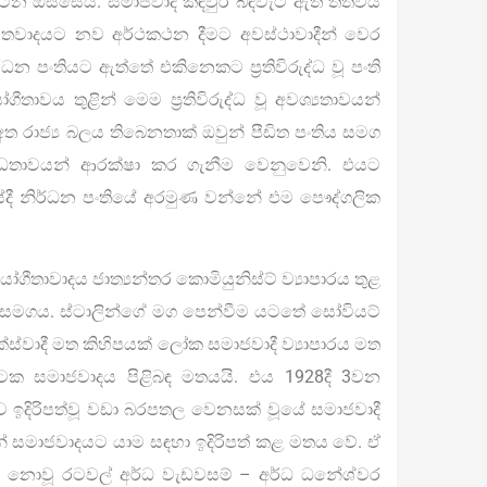
ටන ඔස්සේය. සමාජවාදී කඳවුර බිඳවැටී ඇති තත්වය
තවාදයට නව අර්ථකථන දීමට අවස්ථාවාදීන් වෙර
්ධන පංතියට ඇත්තේ එකිනෙකට ප්‍රතිවිරුද්ධ වූ පංති
තාවය තුළින් මෙම ප්‍රතිවිරුද්ධ වූ අවශ්‍යතාවයන්
අත රාජ්‍ය බලය තිබෙනතාක් ඔවුන් පීඩිත පංතිය සමග
ධතාවයන් ආරක්ෂා කර ගැනීම වෙනුවෙනි. එයට
්ලවයේදී නිර්ධන පංතියේ අරමුණ වන්නේ එම පෞද්ගලික
ගීතාවාදය ජාත්‍යන්තර කොමියුනිස්ට් ව්‍යාපාරය තුළ
 සමගය. ස්ටාලින්ගේ මග පෙන්වීම යටතේ සෝවියට්
ක්ස්වාදී මත කිහිපයක් ලෝක සමාජවාදී ව්‍යාපාරය මත
ටක සමාජවාදය පිළිබඳ මතයයි. එය 1928දී 3වන
තරව ඉදිරිපත්වූ වඩා බරපතල වෙනසක් වූයේ සමාජවාදී
න් සමාජවාදයට යාම සඳහා ඉදිරිපත් කළ මතය වේ. ඒ
 නොවූ රටවල් අර්ධ වැඩවසම් – අර්ධ ධනේශ්වර