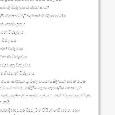
ාජවාදී විප්ලවයේ ස්වභාවය?
්ලිමේන්තුව පිළිබඳ මාක්ස්වාදී ස්ථාවරය
ිස් කොමියුනය
ියන් විප්ලවය
 විප්ලවය
ුබන් විප්ලවය
ට්නාම් විප්ලවය
රගුවානු විප්ලවය
ගනිස්ථාන් විප්ලවය
 රටක සාර්ථක වූ විප්ලවයක මාදිලියක් තවත් රටක
ප්ලවයේ අරගල මාදිලිය ලෙස ගලපාලිය නොහැක.
 එක් ඓතිහාසික තත්වයන් යටතේ විවිද අරගල විධීන්
 නගී.
ජවාදී කඳවුරේ බිඳවැටීම විසින් පංති සටන හෝ