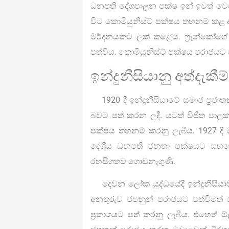
ධනපති දේශපාලන පක්ෂ ඉන් ඉවත් වෙමි
විට කොමියුනිස්ට් පක්ෂය තහනම් කළ අ
මර්දනයකට ලක් කළේය. ෆ්‍රැන්කෝගේ 
පත්විය. කොමියුනිස්ට් පක්ෂය පරාජයට 
ඉන්දුනීසියානු අත්දැකීම්
1920 දී ඉන්දුනීසියාවේ සමාජ ප්‍රජාතන්
බවට පත් කරන ලදී. යටත් විජිත පාලකයන
පක්ෂය තහනම් කරනු ලැබීය. 1927 දී
දේශීය ධනපති ජනතා පක්ෂයට සහයෝ
රහසිගතව ගොඩනැගුණි.
දෙවන ලෝක යුද්ධයේදී ඉන්දුනීසියාව
අනතුරුව ජපනුන් පරාජයට පත්වීමත් ස
ප්‍රකාශයට පත් කරනු ලැබීය. එහෙත්