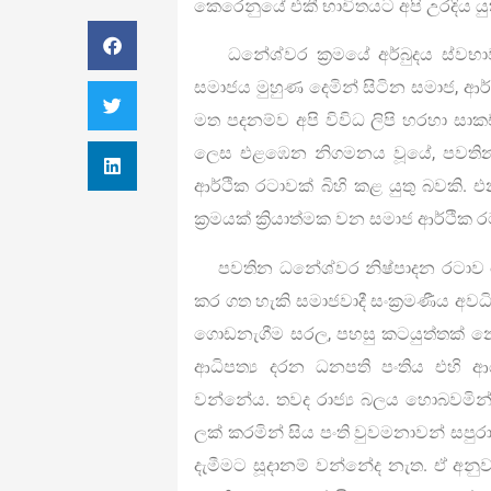
කෙරෙනුයේ එකී භාවිතයට අපි උරදිය ය
ධනේශ්වර ක්‍රමයේ අර්බුදය ස්වභාවය
සමාජය මුහුණ දෙමින් සිටින සමාජ, ආර්ථ
මත පදනම්ව අපි විවිධ ලිපි හරහා සා
ලෙස එළඹෙන නිගමනය වූයේ, පවතින 
ආර්ථික රටාවක් බිහි කළ යුතු බවකි.
ක්‍රමයක් ක්‍රියාත්මක වන සමාජ ආර්ථික
පවතින ධනේශ්වර නිෂ්පාදන රටාව වෙනු
කර ගත හැකි සමාජවාදී සංක්‍රමණීය අවධ
ගොඩනැගීම සරල, පහසු කටයුත්තක් නො
ආධිපත්‍ය දරන ධනපති පංතිය එහි ආ
වන්නේය. තවද රාජ්‍ය බලය හොබවමින්
ලක් කරමින් සිය පංති වුවමනාවන් සපුරා
දැමීමට සූදානම් වන්නේද නැත. ඒ අනුව