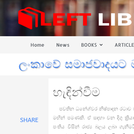
Home
News
BOOKS
ARTICLE
ලංකාවේ සමාජවාදයට 
හැඳින්වීම
පවතින ධනේශ්වර නිෂ්පාදන රටාව පල
මඟින් පමණකි. ඒ සඳහා වන දිගු ක්‍ර
SHARE
පංතිය විසින් රාජ්‍ය බලය ලබා ගැන