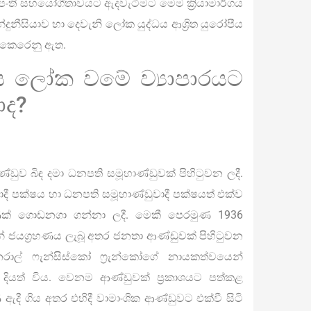
 පංති සහයෝගීතාවයට ඇදවැටීමට මෙම ක්‍රියාමාර්ගය
්දුනීසියාව හා දෙවැනි ලෝක යුද්ධය ආශ්‍රිත යුරෝපීය
ථ කෙරෙනු ඇත.
ය ලෝක වමේ ව්‍යාපාරයට
ාද?
්ඩුව බිඳ දමා ධනපති සමූහාණ්ඩුවක් පිහිටුවන ලදී.
ාදී පක්ෂය හා ධනපති සමූහාණ්ඩුවාදී පක්ෂයත් එක්ව
මුණක් ගොඩනගා ගන්නා ලදී. මෙකී පෙරමුණ 1936
් ජයග්‍රහණය ලැබූ අතර ජනතා ආණ්ඩුවක් පිහිටුවන
රාල් ෆැන්සිස්කෝ ෆ්‍රැන්කෝගේ නායකත්වයෙන්
ලක් දියත් විය. වෙනම ආණ්ඩුවක් ප්‍රකාශයට පත්කළ
ී ගිය අතර එහිදී වාමාංශික ආණ්ඩුවට එක්වී සිටි