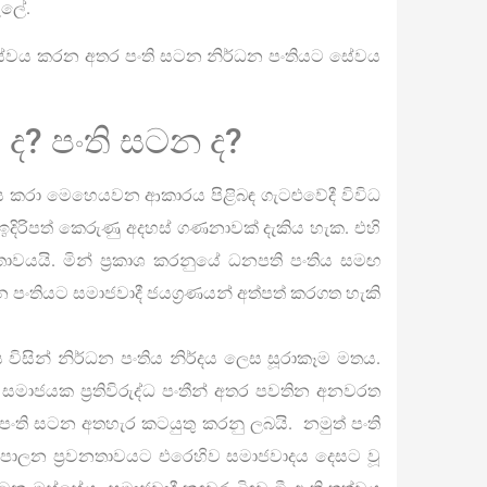
ැලේ.
ේවය කරන අතර පංති සටන නිර්ධන පංතියට සේවය
ද? පංති සටන ද?
 කරා මෙහෙයවන ආකාරය පිළිබඳ ගැටළුවේදී විවිධ
ඉදිරිපත් කෙරුණු අදහස් ගණනාවක් දැකිය හැක. එහි
වයයි. මින් ප්‍රකාශ කරනුයේ ධනපති පංතිය සමඟ
පංතියට සමාජවාදී ජයග්‍රණයන් අත්පත් කරගත හැකි
 විසින් නිර්ධන පංතිය නිර්දය ලෙස සූරාකෑම මතය.
ය සමාජයක ප්‍රතිවිරුද්ධ පංතීන් අතර පවතින අනවරත
පංති සටන අතහැර කටයුතු කරනු ලබයි. නමුත් පංති
ශපාලන ප්‍රවනතාවයට එරෙහිව සමාජවාදය දෙසට වූ