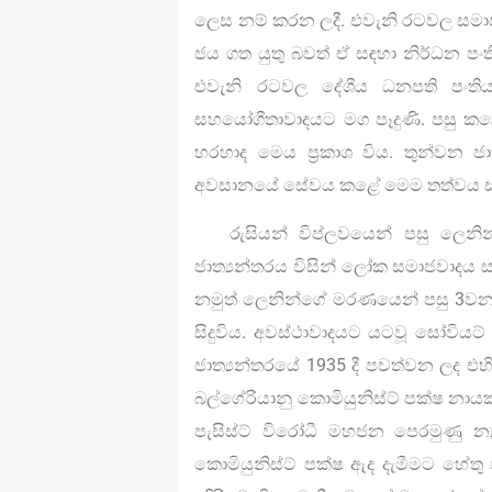
ලෙස නම් කරන ලදී. එවැනි රටවල සමාජවාදී
ජය ගත යුතු බවත් ඒ සඳහා නිර්ධන පංත
එවැනි රටවල දේශීය ධනපති පංතිය ප
සහයෝගීතාවාදයට මග පෑදුණි. පසු ක
හරහාද මෙය ප්‍රකාශ විය. තුන්වන ජා
අවසානයේ සේවය කළේ මෙම තත්වය ස
රුසියන් විප්ලවයෙන් පසු ලෙනි
ජාත්‍යන්තරය විසින් ලෝක සමාජවාදය සඳහ
නමුත් ලෙනින්ගේ මරණයෙන් පසු 3වන ජා
සිදුවිය. අවස්ථාවාදයට යටවූ සෝවියට
ජාත්‍යන්තරයේ 1935 දී පවත්වන ලද එ
බල්ගේරියානු කොමියුනිස්ට් පක්ෂ නායක
පැසිස්ට් විරෝධී මහජන පෙරමුණු 
කොමියුනිස්ට් පක්ෂ ඇද දැමීමට හේතු