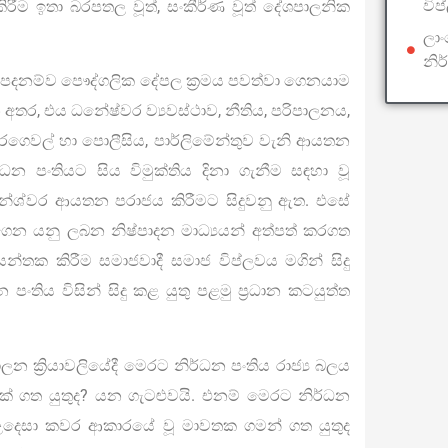
විප
රීම ඉතා බරපතල වූත්, සංකීර්ණ වූත් දේශපාලනික
ලාං
නි
 පදනම්ව පෞද්ගලික දේපල ක්‍රමය පවත්වා ගෙනයාම
 අතර, එය ධනේෂ්වර ව්‍යවස්ථාව, නීතිය, පරිපාලනය,
හිරගෙවල් හා පොලීසිය, පාර්ලිමේන්තුව වැනි ආයතන
න පංතියට සිය විමුක්තිය දිනා ගැනීම සඳහා වූ
ේශ්වර ආයතන පරාජය කිරීමට සිදුවනු ඇත. එසේ
ෙන යනු ලබන නිෂ්පාදන මාධ්‍යයන් අත්පත් කරගත
න්තක කිරීම සමාජවාදී සමාජ විප්ලවය මගින් සිදු
ංතිය විසින් සිදු කළ යුතු පළමු ප්‍රධාන කටයුත්ත
ක්‍රියාවලියේදී මෙරට නිර්ධන පංතිය රාජ්‍ය බලය
ක් ගත යුතුද? යන ගැටළුවයි. එනම් මෙරට නිර්ධන
ම උදෙසා කවර ආකාරයේ වූ මාවතක ගමන් ගත යුතුද