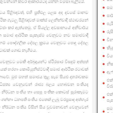
ුතු වන්නේ කවර ආකාරයටද යන්න විමසා බැලීමයි.
සම
 පිළිබඳවත්, එහි ප්‍රතිඵල ලෙස අද දවසේ මානව
පාර
ික ගැටලු පිළිබඳවත් මාක්ස් ලෙනින්වාදී ස්ථාවරයන්
පැර
කච්ඡා කර ඇත්තෙමු. ඒ සියල්ල අවසානයේ අනිවාර්ය
රුස
සමාජ ආර්ථික සැකැස්ම වෙනුවට නව සමාජවාදී
චීන
 එනම් පෞද්ගලික දේපල ක්‍රමය වෙනුවට පොදු දේපල
කිය
 රටාවක් ගොඩ නැගීමය.
විය
වට මෙකී අර්බුදයන්ට ස්ථිරසාර විසදුම් අත්පත්
නික
ියක් හරහා කොමියුනිස්ට්වාදී සමාජ ආර්ථික රටාවක්
ඇෆ්
වේ. මුළු මහත් සමාජය තුළ සෑම සියළු දහරාවකම
එක්
ධිපත්‍ය වෙනුවෙන් රාජ්‍ය බලය හොබවන පංතියද
වි
 නිර්ධන පංතිය හා සෙසු පංතික කොටස් සූරාකෑමට
එක්
 ගන්නා ධනපති පංතිය එතෙක් ලැබූ වරප්‍රසාද අත්හැර
පැන
 නිර්ධන පංතිය විසින් සිය වුවමනාවන් වෙනුවෙන්
සමා