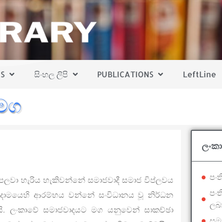
S
සිංහල ලිපි
PUBLICATIONS
LeftLine
මග
ලංක
පංත
වා හැරිය හැකිවන්නේ සමාජවාදී සමාජ විප්ලවය
පං
ියාදාමයෙහි ආරම්භය වන්නේ සංවිධානය වූ නිර්ධන
ලබා
ීමයි. ලංකාවේ සමාජවාදයට මග යනුවෙන් සාකච්ඡා
සමා