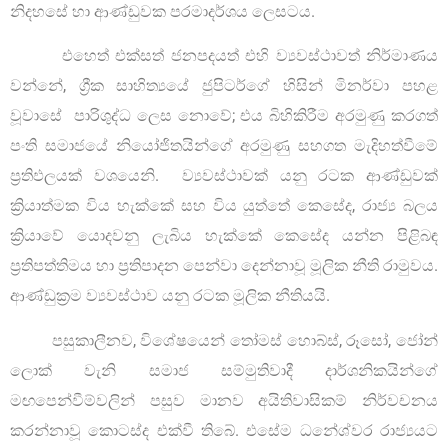
නිදහසේ හා ආණ්ඩුවක පරමාදර්ශය ලෙසටය.
එහෙත් එක්සත් ජනපදයත් එහි ව්‍යවස්ථාවත් නිර්මාණය
වන්නේ, ග්‍රීක සාහිත්‍යයේ ජුපිටර්ගේ හිසින් මිනර්වා පහළ
වූවාසේ පාරිශුද්ධ ලෙස නොවේ; එය බිහිකිරීම අරමුණු කරගත්
පංති සමාජයේ නියෝජිතයින්ගේ අරමුණු සහගත මැදිහත්වීමේ
ප්‍රතිඵලයක් වශයෙනි. ව්‍යවස්ථාවක් යනු රටක ආණ්ඩුවක්
ක්‍රියාත්මක විය හැක්කේ සහ විය යුත්තේ කෙසේද, රාජ්‍ය බලය
ක්‍රියාවේ යොදවනු ලැබිය හැක්කේ කෙසේද යන්න පිළිබඳ
ප්‍රතිපත්තිමය හා ප්‍රතිපාදන පෙන්වා දෙන්නාවූ මූලික නීති රාමුවය.
ආණ්ඩුක්‍රම ව්‍යවස්ථාව යනු රටක මූලික නීතියයි.
පසුකාලීනව, විශේෂයෙන් තෝමස් හොබ්ස්, රූසෝ, ජෝන්
ලොක් වැනි සමාජ සම්මුතිවාදී දාර්ශනිකයින්ගේ
මඟපෙන්වීම්වලින් පසුව මානව අයිතිවාසිකම් නිර්වචනය
කරන්නාවූ කොටස්ද එක්වී තිබේ. එසේම ධනේශ්වර රාජ්‍යයට