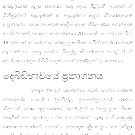
සංකල්පයක් ලෙස ජනතාව සතු බලය පිළිගනී. එහෙත් ඒ
මිනිසුන්ගේ කැමැත්තත් ඒ කැමැත්තට අනුව නියෝජනයත්
ඔවුන්ගේම නොවන බවත් කෘත්‍රිම ලෙස නිර්මාණය කරන්නක්
බවත් රහසක් නොවේ. අනෙක් අතට 78 ව්‍යවස්ථාව මේ වන විට
19 වතාවක් සංශෝධනය කරනු ලැබ තිබේ. එයින් අවස්ථා දෙකක්
හැරෙන්නට සෙසු අවස්ථා සියල්ල නියෝජනය කළේ ඒ ඒ
අවස්ථාවේ බලයේ සිටි පාලකයාගේ, ආණ්ඩුවේ වුවමනාවය.
දෙබිඩිභාවයේ ප්‍රකාශනය
ඕනෑම ලිබරල් ධනේශ්වර රටක් මෙන්ම එක්සත්
ජනපදයේද ව්‍යවස්ථා ලියවිල්ල ප්‍රජාතන්ත්‍රවාදයේ, මානව
නිදහසේ ඉතාම අලංකාරතම වදන්වලින් සරසනු ලැබ තිබේ.
එබැවින් එම වදන්වල හරය සහ ඒවායේ සැබෑ පංති අරමුණු
හඳුනාගත හැක්කේ, ව්‍යවස්ථා සම්පාදන ක්‍රියාවලිය සහ එහිලා