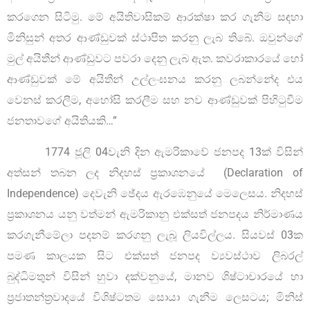
කරගෙන සිටිමු. මේ අයිතිවාසිකම් ආරක්ෂා කර ගැනීම සඳහා
මිනිසුන් අතර ආණ්ඩුවක් ස්ථාපිත කරනු ලැබ තිබේ. ඔවුන්ගේ
මුල් අයිතීන් ආණ්ඩුවට පවරා දෙනු ලැබ ඇත. කවරාකාරයේ හෝ
ආණ්ඩුවක් මේ අයිතීන් උල්ලංඝනය කරනු ලබන්නේද එය
වෙනස් කරලීම, අහෝසි කරලීම සහ නව ආණ්ඩුවක් පිහිටුවීම
ජනතාවගේ අයිතියකි…”
1774 ජූලි 04වැනි දින ඇමරිකාවේ ජනපද 13ක් විසින්
අත්සන් තබන ලද නිදහස් ප්‍රකාශනයේ (Declaration of
Independence) දෙවැනි ඡේදය ඇරඹෙනුයේ මෙලෙසය. නිදහස්
ප්‍රකාශනය යනු වත්මන් ඇමරිකානු එක්සත් ජනපදය නිර්මාණය
කරගැනීමේලා පදනම් කරගනු ලැබූ ලියවිල්ලය. සියවස් 03ක
පමණ කාලයක සිට එක්සත් ජනපද ව්‍යවස්ථාව ලිබරල්
බුද්ධිමතුන් විසින් හුවා දක්වනුයේ, මානව ශිෂ්ටාචාරයේ හා
ප්‍රජාතන්ත්‍රවාදයේ විශිෂ්ටතම සොයා ගැනීම ලෙසටය; මිනිස්