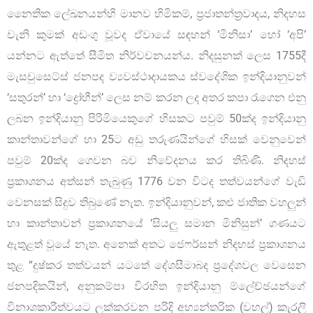
නෛතික ලේඛනයන්හි මානව හිමිකම්, ප්‍රජාතන්ත්‍රවාදය, නිදහස
වැනි කුමක් අඩංගු වූවද ඒවායේ සඳහන් ‘මිනිසා’ හෝ ‘අපි’
යන්නට ඇත්තේ සීමිත නිර්වචනයන්ය. නිදසුනක් ලෙස 1755දී
මැසචුසෙට්ස් ජනපද ව්‍යවස්ථාදායකය ස්වදේශික ඉන්දියානුවන්
‘සතුරන්’ හා ‘ද්‍රෝහීන්’ ලෙස නම් කරන ලද අතර කපා රැගෙන එනු
ලබන ඉන්දියානු පිරිමියෙකුගේ හිසකට පවුම් 50ක්ද ඉන්දියානු
කාන්තාවන්ගේ හා 25ට අඩු තරුණයින්ගේ හිසක් වෙනුවෙන්
පවුම් 20ක්ද ගෙවන බව නිවේදනය කර තිබිණි. නිදහස්
ප්‍රකාශනය අත්සන් තැබුණු 1776 වන විටද තත්වයන්ගේ වැඩි
වෙනසක් සිදුව තිබුණේ නැත. ඉන්දියානුවන්, කළු ජාතික වහලුන්
හා කාන්තාවන් ප්‍රකාශනයේ ‘සියලු සමාන මිනිසුන්’ ගණයට
ඇතුළත් වූයේ නැත. අනෙක් අතට ජෙෆර්සන් නිදහස් ප්‍රකාශනය
තුළ “දුෂ්කර තත්වයන් යටතේ දේශසීමාබද ප්‍රදේශවල වෙසෙන
ජනපදිකයින්, අනුකම්පා විරහිත ඉන්දියානු ම්ලේච්ඡයන්ගේ
විනාශකාරීත්වයට ලක්කරවන පරිදි අභ්‍යන්තරික (වහල්) කැරලි