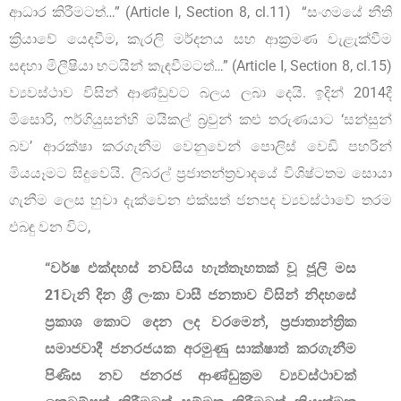
ආධාර කිරීමටත්…” (Article I, Section 8, cl.11) “සංගමයේ නීති
ක්‍රියාවේ යෙදවීම, කැරලි මර්දනය සහ ආක්‍රමණ වැළැක්වීම
සඳහා මිලීෂියා භටයින් කැඳවීමටත්…” (Article I, Section 8, cl.15)
ව්‍යවස්ථාව විසින් ආණ්ඩුවට බලය ලබා දෙයි. ඉදින් 2014දී
මිසොරි, ෆර්ගියුසන්හි මයිකල් බ්‍රවුන් කළු තරුණයාට ‘සන්සුන්
බව’ ආරක්ෂා කරගැනීම වෙනුවෙන් පොලිස් වෙඩි පහරින්
මියයෑමට සිදුවෙයි. ලිබරල් ප්‍රජාතන්ත්‍රවාදයේ විශිෂ්ටතම සොයා
ගැනීම ලෙස හුවා දැක්වෙන එක්සත් ජනපද ව්‍යවස්ථාවේ තරම
එබඳු වන විට,
“
වර්ෂ එක්දහස් නවසිය හැත්තෑහතක් වූ ජූලි මස
21වැනි දින ශ්‍රී ලංකා වාසී ජනතාව විසින් නිදහසේ
ප්‍රකාශ කොට දෙන ලද වරමෙන්
,
ප්‍රජාතාන්ත්‍රික
සමාජවාදී ජනරජයක අරමුණු සාක්ෂාත් කරගැනීම
පිණිස නව ජනරජ ආණ්ඩුක්‍රම ව්‍යවස්ථාවක්