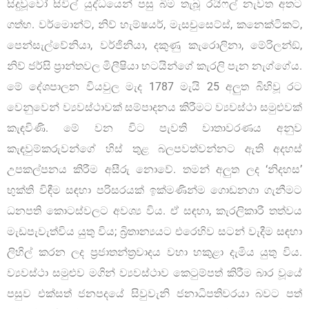
සිදුවූවෝ සිවිල් යුද්ධයෙන් පසු බිම තැබූ රයිෆල් නැවත අතට
ගත්හ. වර්මොන්ට්, නිව් හැම්ෂයර්, මැසචුසෙට්ස්, කනෙක්ටිකට්,
පෙන්සැල්වේනියා, වර්ජිනියා, දකුණු කැරොලිනා, මේරිලන්ඞ්,
නිව් ජර්සි ප්‍රාන්තවල මිලීෂියා භටයින්ගේ කැරලි පැන නැග්ගේය.
මේ දේශපාලන වියවුල මැද 1787 මැයි 25 අලුත බිහිවූ රට
වෙනුවෙන් ව්‍යවස්ථාවක් සම්පාදනය කිරීමට ව්‍යවස්ථා සමුළුවක්
කැඳවිණි. මේ වන විට පැවති වාතාවරණය අනුව
කැඳවුම්කරුවන්ගේ හිස් තුළ බලපවත්වන්නට ඇති අදහස්
උපකල්පනය කිරීම අසීරු නොවේ. තමන් අලුත ලද ‘නිදහස’
භුක්ති විඳීම සඳහා පරිසරයක් ඉක්මණින්ම ගොඩනගා ගැනීමට
ධනපති කොටස්වලට අවශ්‍ය විය. ඒ සඳහා, කැරලිකාරී තත්වය
මැඩපැවැත්විය යුතු විය; බ්‍රිතාන්‍යයට එරෙහිව සටන් වැදීම සඳහා
ලිහිල් කරන ලද ප්‍රජාතන්ත්‍රවාදය වහා හකුළා දැමිය යුතු විය.
ව්‍යවස්ථා සමුළුව මගින් ව්‍යවස්ථාව කෙටුම්පත් කිරීම බාර වූයේ
පසුව එක්සත් ජනපදයේ සිවුවැනි ජනාධිපතිවරයා බවට පත්