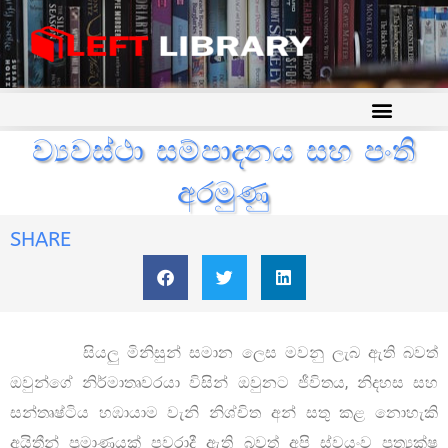
ව්‍යවස්ථා සම්පාදනය සහ පංති
අරමුණු
SHARE
සියලු මිනිසුන් සමාන ලෙස මවනු ලැබ ඇති බවත්
ඔවුන්ගේ නිර්මාතෘවරයා විසින් ඔවුනට ජීවිතය, නිදහස සහ
සන්තෘෂ්ටිය හඹායාම වැනි නිශ්චිත අන් සතු කළ නොහැකි
අයිතීන් ප්‍රමාණයක් පවරාදී ඇති බවත් අපි ස්වයංව ප්‍රත්‍යක්ෂ