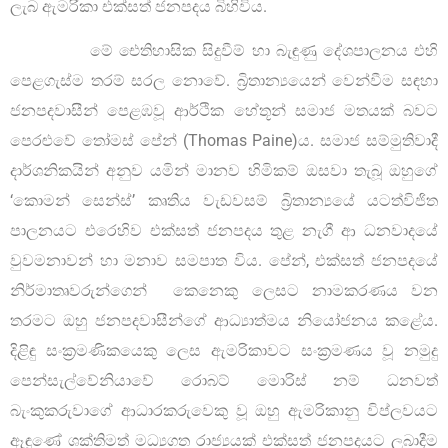
ලැබ ඇමරිකා එක්සත් ජනපදය බිහිවිය.
මේ ඓතිහාසික සිදුවීම් හා බැඳුණු දේශපාලනය එහි
පෙළගැස්ම තරම් සරල නොවේ. බ්‍රිතාන්‍යයෙන් වෙන්වීම සඳහා
ජනපදවාසීන් පෙළඹවූ ආර්ථික හේතූන් සමාජ මතයක් බවට
පෙරළුවේ තෝමස් පේන් (Thomas Paine)ය. සමාජ සම්මුතිවාදී
දාර්ශනිකයින් අනුව යමින් මානව හිමිකම් ඔසවා තැබූ ඔහුගේ
‘කොමන් සෙන්ස්’ කෘතිය වැඩවසම් බ්‍රිතාන්‍යයේ යටත්විජිත
පාලනයට එරෙහිව එක්සත් ජනපදය තුළ නැගී ආ ධනවාදයේ
වුවමනාවන් හා මනාව සමපාත විය. පේන්, එක්සත් ජනපදයේ
නිර්මාතෘවරුන්ගෙන් කෙනෙකු ලෙසට නාමකරණය වන
තරමට ඔහු ජනපදවාසීන්ගේ ආධ්‍යාත්මය නියෝජනය කළේය.
දිළිඳු සංක්‍රමණිකයෙකු ලෙස ඇමරිකාවට සංක්‍රමණය වූ නමුදු
පෙන්සැල්වේනියාවේ රොබට් මොරිස් නම් ධනවත්
බැංකුකරුවාගේ ආධාරකරුවෙකු වූ ඔහු ඇමරිකානු විප්ලවයට
ඈඳුණේ ශක්තිමත් මධ්‍යගත රාජ්‍යයක් එක්සත් ජනපදයට ලබාදීම