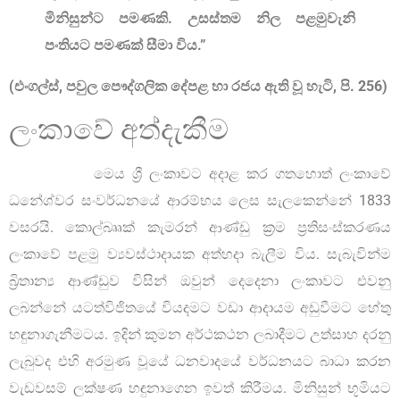
මිනිසුන්ට පමණකි. උසස්තම නිල පළමුවැනි
පංතියට පමණක් සීමා විය.”
(එංගල්ස්
,
පවුල පෞද්ගලික දේපළ හා රජය ඇති වූ හැටි
,
පි. 256)
ලංකාවේ අත්දැකීම
මෙය ශ්‍රී ලංකාවට අදාළ කර ගතහොත් ලංකාවේ
ධනේශ්වර සංවර්ධනයේ ආරම්භය ලෙස සැලකෙන්නේ 1833
වසරයි. කොල්බෲක් කැමරන් ආණ්ඩු ක්‍රම ප්‍රතිසංස්කරණය
ලංකාවේ පළමු ව්‍යවස්ථාදායක අත්හදා බැලීම විය. සැබැවින්ම
බ්‍රිතාන්‍ය ආණ්ඩුව විසින් ඔවුන් දෙදෙනා ලංකාවට එවනු
ලබන්නේ යටත්විජිතයේ වියදමට වඩා ආදායම අඩුවීමට හේතු
හඳුනාගැනීමටය. ඉදින් කුමන අර්ථකථන ලබාදීමට උත්සාහ දරනු
ලැබුවද එහි අරමුණ වූයේ ධනවාදයේ වර්ධනයට බාධා කරන
වැඩවසම් ලක්ෂණ හඳුනාගෙන ඉවත් කිරීමය. මිනිසුන් භූමියට