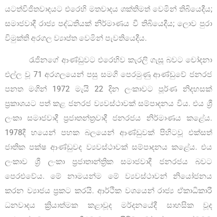
යටත්විජිතවාදයට එරෙහි මතවාදය ශක්තිමත් වෙමින් තිබියෙදීය;
සමාජවාදී රාජ්‍ය පද්ධතියක් නිර්මාණය වී තිබියෙදීය; ලොව පුරා
විමුක්ති අරගල ව්‍යාප්ත වෙමින් පැවතියෙදීය.
රැජිනගේ ආණ්ඩුවට එරෙහිව කැරලි ගැසූ බවට චෝදනා
එල්ල වූ 71 අරගලයෙන් පසු සමගි පෙරමුණු ආණ්ඩුවේ ජනරජ
පනත මගින් 1972 මැයි 22 දින ලංකාවට පූර්ණ නිදහසක්
ප්‍රකාශයට පත් කළ ජනරජ ව්‍යවස්ථාවක් සම්පාදනය විය. එය ශ්‍රී
ලංකා සමාජවාදී ප්‍රජාතන්ත්‍රවාදී ජනරජය නිර්මාණය කළේය.
1978දී හයෙන් පහක බලයෙන් ආණ්ඩුවක් පිහිටවූ එක්සත්
ජාතික පක්ෂ ආණ්ඩුවද ව්‍යවස්ථාවක් සම්පාදනය කළේය. එය
ලංකාව ශ්‍රී ලංකා ප්‍රජාතාන්ත්‍රික සමාජවාදී ජනරජය බවට
පෙරළුවේය. මේ නාමයන්ම මේ ව්‍යවස්ථාවන් නියෝජනය
කරන ව්‍යාජය ප්‍රකට කරයි. ආර්ථික වශයෙන් රාජ්‍ය ඒකාධිකාරී
ධනවාදය ක්‍රියාත්මක කළාවූද මර්දනයේදී සාහසික වූද