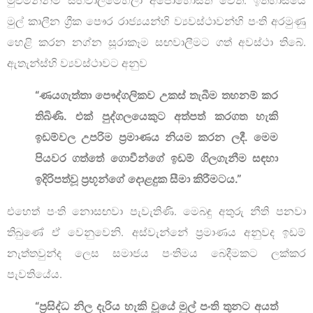
මුළුමනින්ම සඟවාලීමෙහිලා අපොහොසත් වෙති. ඉතිහාසයේ
මුල් කාලීන ග්‍රීක පෞර රාජ්‍යයන්හි ව්‍යවස්ථාවන්හි පංති අරමුණු
හෙළි කරන නග්න සූරාකෑම සඟවාලීමට ගත් අවස්ථා තිබේ.
ඇතැන්ස්හි ව්‍යවස්ථාවට අනුව
“ණයගැත්තා පෞද්ගලිකව උකස් තැබීම තහනම් කර
තිබිණි. එක් පුද්ගලයෙකුට අත්පත් කරගත හැකි
ඉඩම්වල උපරිම ප්‍රමාණය නියම කරන ලදී. මෙම
පියවර ගත්තේ ගොවීන්ගේ ඉඩම් ගිලගැනීම සඳහා
ඉදිරිපත්වූ ප්‍රභූන්ගේ දොළදුක සීමා කිරීමටය.”
එහෙත් පංති නොසඟවා පැවැතිණි. මෙබඳු අතුරු නීති පනවා
තිබුණේ ඒ වෙනුවෙනි. අස්වැන්නේ ප්‍රමාණය අනුවද ඉඩම්
නැත්තවුන්ද ලෙස සමාජය පංතිමය බෙදීමකට ලක්කර
පැවතියේය.
“ප්‍රසිද්ධ නිල දැරිය හැකි වූයේ මුල් පංති තුනට අයත්