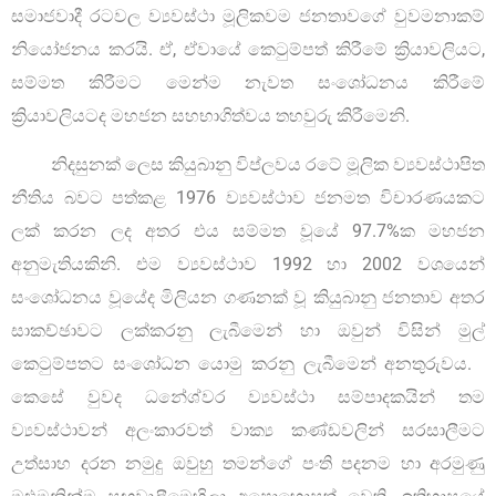
සමාජවාදී රටවල ව්‍යවස්ථා මූලිකවම ජනතාවගේ වුවමනාකම්
නියෝජනය කරයි. ඒ, ඒවායේ කෙටුම්පත් කිරීමේ ක්‍රියාවලියට,
සම්මත කිරීමට මෙන්ම නැවත සංශෝධනය කිරීමේ
ක්‍රියාවලියටද මහජන සහභාගිත්වය තහවුරු කිරීමෙනි.
නිදසුනක් ලෙස කියුබානු විප්ලවය රටේ මූලික ව්‍යවස්ථාපිත
නීතිය බවට පත්කළ 1976 ව්‍යවස්ථාව ජනමත විචාරණයකට
ලක් කරන ලද අතර එය සම්මත වූයේ 97.7%ක මහජන
අනුමැතියකිනි. එම ව්‍යවස්ථාව 1992 හා 2002 වශයෙන්
සංශෝධනය වූයේද මිලියන ගණනක් වූ කියුබානු ජනතාව අතර
සාකච්ඡාවට ලක්කරනු ලැබීමෙන් හා ඔවුන් විසින් මුල්
කෙටුම්පතට සංශෝධන යොමු කරනු ලැබීමෙන් අනතුරුවය.
කෙසේ වුවද ධනේශ්වර ව්‍යවස්ථා සම්පාදකයින් තම
ව්‍යවස්ථාවන් අලංකාරවත් වාක්‍ය කණ්ඩවලින් සරසාලීමට
උත්සාහ දරන නමුදු ඔවුහු තමන්ගේ පංති පදනම හා අරමුණු