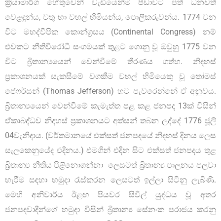
ක්‍රියාමාර්ග හේතුවෙන් වැඩියෙන්ම පීඩාවට පත් ධනවත්
වෙළඳුන්ය, වතු හා වහල් හිමියන්ය, පොලීකරුවන්ය. 1774 වන
විට මහද්වීපික කොන්ග්‍රසය (Continental Congress) නම්
එවකට නීතිවිරෝධී සංගමයක් තුළට ගොනු වූ ඔවුහු 1775 වන
විට බ්‍රිතාන්‍යයෙන් වෙන්වීමේ තීරණය ගත්හ. නිදහස්
ප්‍රකාශනයක් සැකසීමේ වගකීම වහල් හිමියෙකු වූ තෝමස්
ජෙෆර්සන් (Thomas Jefferson) හට පැවරෙන්නේ ඒ අනුවය.
බ්‍රිතාන්‍යයෙන් වෙන්වීමේ කැමැත්ත පළ කළ ජනපද 13ක් විසින්
ඒකාබද්ධව නිදහස් ප්‍රකාශනයට අත්සන් තබන ලද්දේ 1776 ජූලි
04වැනිදාය. (වර්තමානයේ එක්සත් ජනපදයේ නිදහස් දිනය ලෙස
සැලකෙනුයේද එදිනය.) එමගින් එදින සිට එක්සත් ජනපදය තුළ
බ්‍රිතාන්‍ය නීතිය පිළිනොගන්නා ලෙසටත් බ්‍රිතාන්‍ය පාලනය පලවා
හැරීම සඳහා හමුදා රැස්කරන ලෙසටත් ඉල්ලා සිටිනු ලැබිණි.
මෙහි අනිවාර්ය ඊළඟ පියවර සිවිල් යුද්ධය වූ අතර
ජනපදවාදීන්ගේ හමුදා විසින් බ්‍රිතාන්‍ය සේනංක පරාජය කරනු