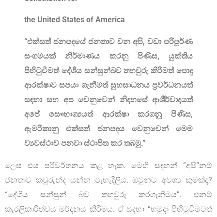
the United States of America
“එක්සත් ජනපදයේ ජනතාව වන අපි
,
වඩා පරිපූර්ණ
සංගමයක් නිර්මාණය කරනු පිණිස
,
යුක්තිය
පිහිටුවීමත් දේශීය සන්සුන්බව තහවුරු කිරීමත් පොදු
ආරක්ෂාව සපයා ගැනීමත් සුභසාධනය ප්‍රවර්ධනයත්
සඳහා සහ අප වෙනුවෙන් නිදහසේ ආශීර්වාදයත්
අපේ සෞභාග්‍යයත් ආරක්ෂා කරගනු පිණිස
,
ඇමරිකානු එක්සත් ජනපදය වෙනුවෙන් මෙම
ව්‍යවස්ථාව පනවා ස්ථාපිත කර තබමු.”
ලෙස එය පරිවර්තනය කළ හැක. මෙහි සඳහන් “අපි”නම්
ජනතාව කවුරුන්ද යන්න පැහැදිලිය. ඔවුනට අවශ්‍ය කුමක්ද?
“දේශීය සන්සුන් බව තහවුරු කරගැනීමය”. එනම්
කැරලිකාරිත්වය මර්දනය කිරීමය. ඒ සඳහා “හමුදා පිහිටුවීමටත්