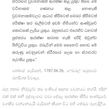
ස්ථීරසාර වුවමනාකම් ආරක්ෂා කළ යුතුව තිබේ. මේ
වටිනාකම ගණනය කළ නොහැකි
වුවමනාකම්වලට ආධාර කිරීමටත් සමබර කිරීමටත්
පරීක්ෂා කර බැලීමටත් ඉඩම් හිමියන්ට ආණ්ඩුවේ
කොටසක් ලැබිය යුතුය. බහුතරයට එරෙහිව ධනවත්
සුළුතරය ආරක්ෂා කරගත හැකි පරිදි ඔවුන්ව
පිහිටුවිය යුතුය. එබැවින් මෙම සෙනෙට් සභාව මේ
කරුණු වෙනුවෙන් ස්ථීරසාර ලෙස හා ස්ථාවරව
පැවතිය යුතුය.”
තෝමස් මැඩිසන්, 1787.06.26, ෆෙඩරල් සමුළුවේ
රහසිගත විවාදය.
ඔහු ඉතාම නිරවුල්ව තම පංතියේ අදහස වචනයට නගයි. ඉදින්
එක් එක් තනි පුද්ගලයාට වඩා දේපළ ආරක්ෂා කිරීම ආණ්ඩුවේ
වගකීම වන්නේයැයි මැඩිසන් කියන විට එහි තේරුම පැහැදිලිය.