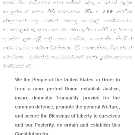
එනම් ඒවා ආධිපත්‍යය දරන පංතියේ දේපළය. රජයේ මූලික
කටයුත්ත ඒ සඳහා නීති සම්පාදනය කිරීමය. 2008 ආර්ථික
අර්බුදයෙන් පසු එක්සත් ජනපද ෆෙඩරල් භාණ්ඩාගාරය
බංකොලොත් බැංකු හා සමාගම් බේරාගැනීමට අතිවිශාල ‘සහන
පැකේජ’ ලබාදෙද්දී කුලී ගෙවා ගැනීමට නොහැකිව නිවසින්
පාරට වැටෙන රැකියා විරහිතයාට දිවි නසාගැනීමට සිදුවන්නේ
මේ නිසාය. එක්සත් ජනපද ව්‍යවස්ථාවේ මෙබඳු ප්‍රාරම්භක වාක්‍ය
ඛණ්ඩයක් වේ.
We the People of the United States, in Order to
form a more perfect Union, establish Justice,
insure domestic Tranquility, provide for the
common defence, promote the general Welfare,
and secure the Blessings of Liberty to ourselves
and our Posterity, do ordain and establish this
Constitution for