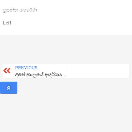
ප්‍රසන්න පෙරේරා
Left
PREVIOUS
අපේ කාලයේ ආදර්ශය; ෆිදෙල්