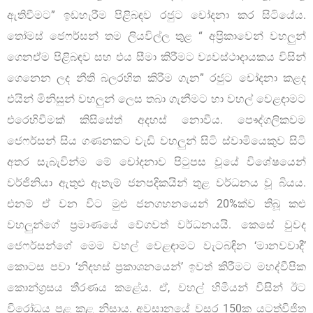
ඇතිවීමට” ඉඩහැරීම පිළිබඳව රජුට චෝදනා කර සිටියේය.
තෝමස් ජෙෆර්සන් තම ලියවිල්ල තුළ “ අප්‍රිකාවෙන් වහලුන්
ගෙනඒම පිළිබඳව සහ එය සීමා කිරීමට ව්‍යවස්ථාදායකය විසින්
ගෙනෙන ලද නීති බලරහිත කිරීම ගැන” රජුට චෝදනා කළද
එයින් මිනිසුන් වහලුන් ලෙස තබා ගැනීමට හා වහල් වෙළඳාමට
එරෙහිවීමක් කිසිසේත් අදහස් නොවීය. පෞද්ගලිකවම
ජෙෆර්සන් සිය ගණනකට වැඩි වහලුන් සිටි ස්වාමියෙකුව සිටි
අතර සැබැවින්ම මේ චෝදනාව පිටුපස වූයේ විශේෂයෙන්
වර්ජිනියා ඇතුළු ඇතැම් ජනපදිකයින් තුළ වර්ධනය වූ බියය.
එනම් ඒ වන විට මුළු ජනගහනයෙන් 20%ක්ව තිබූ කළු
වහලුන්ගේ ප්‍රමාණයේ වේගවත් වර්ධනයයි. කෙසේ වුවද
ජෙෆර්සන්ගේ මෙම වහල් වෙළඳාමට වැටබඳින ‘මානවවාදී’
කොටස පවා ‘නිදහස් ප්‍රකාශනයෙන්’ ඉවත් කිරීමට මහද්වීපික
කොන්ග්‍රසය තීරණය කළේය. ඒ, වහල් හිමියන් විසින් ඊට
විරෝධය පළ කළ නිසාය. අවසානයේ වසර 150ක යටත්විජිත