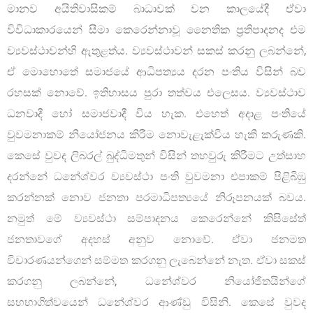
මානව අයිතිවාසිකම් බාධාවක් වන කාලයේදී ඒවා
විවිධාකාරයෙන් සීමා කෙරෙන්නාවූ නෛතික ප්‍රතිපාදනද එම
ව්‍යවස්ථාවන්හි ඇතුළත්ය. ව්‍යවස්ථාවන් සකස් කරනු ලබන්නේ,
ඒ මොහොතේ සමාජයේ ආධිපත්‍යය දරන පංතිය විසින් බව
රහසක් නොවේ. ඉතිහාසය පුරා තත්වය එලෙසය. ව්‍යවස්ථාව
ධනවාදී හෝ සමාජවාදී විය හැක. එහෙත් අදාළ පංතියේ
වුවමනාකම් නියෝජනය කිරීම නොවැළැක්විය හැකි කරුණකි.
කෙසේ වුවද ලිබරල් බුද්ධිමතුන් විසින් තහවුරු කිරීමට උත්සාහ
දරන්නේ ධනේශ්වර ව්‍යවස්ථා පංති වුවමනා එපාකම් පිළිබිඹු
කරන්නක් නොව ජනතා පරමාධිපත්‍යයේ නිරූපනයක් බවය.
නමුත් මේ ව්‍යවස්ථා සම්පාදනය කෙරෙන්නේ කිසිසේත්
ජනතාවගේ අදහස් අනුව නොවේ. ඒවා ජනමත
විචාරණයන්ගෙන් සම්මත කරගනු ලැබෙන්නේ නැත. ඒවා සකස්
කරගනු ලබන්නේ, ධනේශ්වර නියෝජිතයින්ගේ
සහභාගිත්වයෙන් ධනේශ්වර ආණ්ඩු විසිනි. කෙසේ වුවද