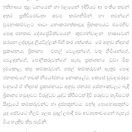
ඉතිහාසය තුළ ධනයෙන් හා බලයෙන් ඉදිරියට ආ පංතිය තමන්
අතර ප්‍රතිවිරෝධතා අවම කරගනිමින් හා තමන්ගේ
වුමනාකම්වලට බාධා නොකරගත්තාවූද බ්‍රිතාන්‍යයට එරෙහිව
පොදු ජනතාව දේශප්‍රේමීත්වයෙන් කුළුගන්වාලන භාෂාවෙන්
සරසන ලද්දාවූද ලියවිල්ලක් බිහි කර ගත්තේය. මේ අනුව නිදහස්
ප්‍රකාශනය, බ්‍රිතාන්‍ය වහල් වෙළඳුන්ගේ, වතු හිමියන්ගේ,
වෙළඳුන්ගේ, පොලීකරුවන්ගේ සැබෑ ප්‍රකාශනය වූවා මිස
දුම්කොළ, කපු කම්කරුවන්, පතල් කම්කරුවන් ඇතුළු පොදු
ජනතාවගේ හඬක් නියෝජනය නොකළේය. කෙසේ වුවද සරදම
වනුයේ ඒ නිදහස් ප්‍රකාශනයට අනුව ජනරජ සේනාංකවලට බැඳී
බ්‍රිතාන්‍ය හමුදාවට විරුද්ධව යුද්ධ කිරීමටත් දිවි පරදුවට තැබීමටත්
සිදුවූයේ කම්කරුවන්ට හා දුප්පතුන්ටය. මන්ද පොහොසතුන්ට
යුද සේවයට හිලව් ලෙස මුදල් ලබාදී එම අවශ්‍යතාවයෙන් බැහැර
විය හැකිව තිබූ බැවිනි.