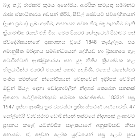
බැඳ තැබූ රාජකාරි ක්‍රමය අහෝසිය, ආර්ථික කටයුතු සම්බන්ධ
රාජ්‍ය ඒකාධිකාරය අවසන් කිරීම, සිවිල් සේවයට ස්වදේශිකයන්
(ලාභ ශ්‍රමය) ලබා ගැනීම, අපනයන වෙත තීරු බදු පැනවීම වැනි
ක්‍රියාමාර්ග රැසක් එහි විය. මෙම පියවර හේතුවෙන් පීඩාවට පත්
ස්වදේශිකයන්ගේ ප්‍රකාශනය වූයේ 1848 කැරැල්ලය. එය
අමානුෂික මර්දනය සම්බන්ධයෙන් දේශීයව හා බ්‍රිතාන්‍යය තුළ
ටොරින්ටන් ආණ්ඩුකාරයා සහ යුද නීතිය ක්‍රියාත්මක කළ
නිලධාරීන්ට එරෙහි මතයක් ගොඩ නැගිණි. එහෙත් ධනේශ්වර
පංතිය තමන්ගේ නියෝජිතයන් වෙනුවෙන් ඉදිරිපත් වෙමින්
ඔවුන් සියලු දෙනා චෝදනාවලින් නිදහස් කෙරෙන පනතක්
බ්‍රිතාන්‍ය පාර්ලිමේන්තුවේ සම්මත කරගත්තේය. 1833න් පසු
1947 දක්වා ආණ්ඩු ක්‍රම ව්‍යවස්ථා ප්‍රතිසංස්කරණ ගණනාවකි. 47
සෝල්බෙරි ව්‍යවස්ථාව ඩොමීනියන් තත්වයේ නිදහසක් ලංකාවට
ප්‍රදානය කළේ යටත්විජිත පාලකයාගේ අනුකම්පාව නිසා
නොවේ. ඒ, දෙවන ලෝක යුද්ධයෙන් පසු ලොව පුරා