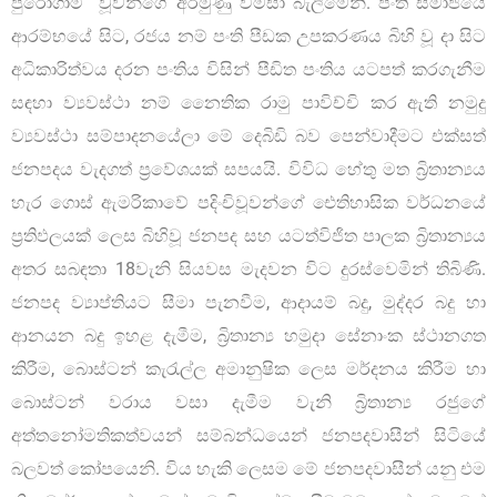
පුරෝගාමී වූවන්ගේ අරමුණු විමසා බැලීමෙනි. පංති සමාජයේ
ආරම්භයේ සිට, රජය නම් පංති පීඩක උපකරණය බිහි වූ දා සිට
අධිකාරිත්වය දරන පංතිය විසින් පීඩිත පංතිය යටපත් කරගැනීම
සඳහා ව්‍යවස්ථා නම් නෛතික රාමු පාවිච්චි කර ඇති නමුදු
ව්‍යවස්ථා සම්පාදනයේලා මේ දෙබිඩි බව පෙන්වාදීමට එක්සත්
ජනපදය වැදගත් ප්‍රවේශයක් සපයයි. විවිධ හේතු මත බ්‍රිතාන්‍යය
හැර ගොස් ඇමරිකාවේ පදිංචිවූවන්ගේ ඓතිහාසික වර්ධනයේ
ප්‍රතිඵලයක් ලෙස බිහිවූ ජනපද සහ යටත්විජිත පාලක බ්‍රිතාන්‍යය
අතර සබඳතා 18වැනි සියවස මැදවන විට දුරස්වෙමින් තිබිණි.
ජනපද ව්‍යාප්තියට සීමා පැනවීම, ආදායම් බදු, මුද්දර බදු හා
ආනයන බදු ඉහළ දැමීම, බ්‍රිතාන්‍ය හමුදා සේනාංක ස්ථානගත
කිරීම, බොස්ටන් කැරැල්ල අමානුෂික ලෙස මර්දනය කිරීම හා
බොස්ටන් වරාය වසා දැමීම වැනි බ්‍රිතාන්‍ය රජුගේ
අත්තනෝමතිකත්වයන් සම්බන්ධයෙන් ජනපදවාසීන් සිටියේ
බලවත් කෝපයෙනි. විය හැකි ලෙසම මේ ජනපදවාසීන් යනු එම