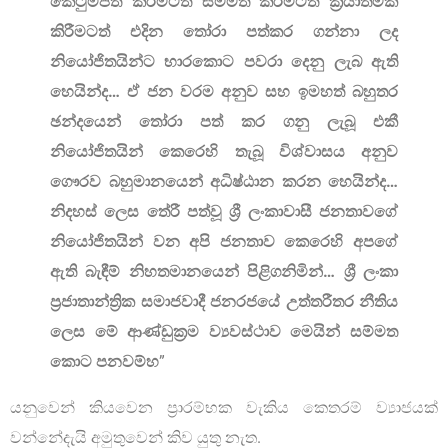
කෙටුම්පත් කිරීමටත් සම්මත කිරීමටත් ක්‍රියාත්මක
කිරීමටත් එදින තෝරා පත්කර ගන්නා ලද
නියෝජිතයින්ට භාරකොට පවරා දෙනු ලැබ ඇති
හෙයින්ද… ඒ ජන වරම අනුව සහ ඉමහත් බහුතර
ඡන්දයෙන් තෝරා පත් කර ගනු ලැබූ එකී
නියෝජිතයින් කෙරෙහි තැබූ විශ්වාසය අනුව
ගෞරව බහුමානයෙන් අධිෂ්ඨාන කරන හෙයින්ද…
නිදහස් ලෙස තේරී පත්වූ ශ්‍රී ලංකාවාසී ජනතාවගේ
නියෝජිතයින් වන අපි ජනතාව කෙරෙහි අපගේ
ඇති බැඳීම් නිහතමානයෙන් පිළිගනිමින්… ශ්‍රී ලංකා
ප්‍රජාතාන්ත්‍රික සමාජවාදී ජනරජයේ උත්තරීතර නීතිය
ලෙස මේ ආණ්ඩුක්‍රම ව්‍යවස්ථාව මෙයින් සම්මත
කොට පනවම්හ
”
යනුවෙන් කියවෙන ප්‍රාරම්භක වැකිය කෙතරම් ව්‍යාජයක්
වන්නේදැයි අමුතුවෙන් කිව යුතු නැත.