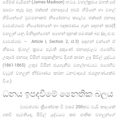
ජේම්ස් මැඩිසන් (James Madison) හටය. වහල්ක්‍රමය මහත් සේ
ඔසවා තැබූ ඔහු එක්සත් ජනපදයේ ඉඩම් හිමියන් හා වහල්
හිමියන්ගේ වුවමනාකම් නියෝජනය කළේය. එක්සත් ජනපද
ව්‍යවස්ථාවේ නියෝජනයන් හා බදුකරණය ගැන සඳහන් කරද්දී
වහලුන් යනු මිනිසුන්ගෙන් පහෙන් තුනක් පමණක් බව (ඇ.එ.ජ.
ව්‍යවස්ථාව – Article I, Section 2, cl.3) සඳහන් වන්නේ ඒ
නිසාය. (වහල් ක්‍රමය පැවති දකුණේ ජනපදවලට එරෙහිව
උතුරේ ජනපද විසින් පසුකාලීනව දියත් කරන ලද සිවිල් යුද්ධය
(1861-1865) උතුර විසින් ජයගැනීම වහල්භාවයට එරෙහිව
වැටුප් වහලුන් නිර්මාණය කරන ධනවාදයේ ජයග්‍රහණයක්ම
විය.)
ධනය ඉපදවීමේ නෛතික බලය
ව්‍යවස්ථාව ක්‍රියාත්මක වී වසර 200කට වැඩි කාලයක්
ගතවී පැවතියද, සිවිල් යුද්ධයට කළු ජාතික වහලුන්ගේ