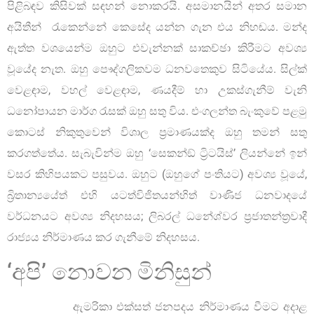
පිළිබඳව කිසිවක් සඳහන් නොකරයි. අසමානයින් අතර සමාන
අයිතීන් රැකෙන්නේ කෙසේද යන්න ගැන එය නිහඬය. මන්ද
ඇත්ත වශයෙන්ම ඔහුට එවැන්නක් සාකච්ඡා කිරීමට අවශ්‍ය
වූයේද නැත. ඔහු පෞද්ගලිකවම ධනවතෙකුව සිටියේය. සිල්ක්
වෙළඳාම, වහල් වෙළඳාම, ණයදීම් හා උකස්ගැනීම් වැනි
ධනෝපායන මාර්ග රැසක් ඔහු සතු විය. එංගලන්ත බැංකුවේ පළමු
කොටස් නිකුතුවෙන් විශාල ප්‍රමාණයක්ද ඔහු තමන් සතු
කරගත්තේය. සැබැවින්ම ඔහු ‘සෙකන්ඞ් ට්‍රිටයිස්’ ලියන්නේ ඉන්
වසර කිහිපයකට පසුවය. ඔහුට (ඔහුගේ පංතියට) අවශ්‍ය වූයේ,
බ්‍රිතාන්‍යයේත් එහි යටත්විජිතයන්හිත් වාණිජ ධනවාදයේ
වර්ධනයට අවශ්‍ය නිදහසය; ලිබරල් ධනේශ්වර ප්‍රජාතන්ත්‍රවාදී
රාජ්‍යය නිර්මාණය කර ගැනීමේ නිදහසය.
‘අපි’ නොවන මිනිසුන්
ඇමරිකා එක්සත් ජනපදය නිර්මාණය වීමට අදාළ