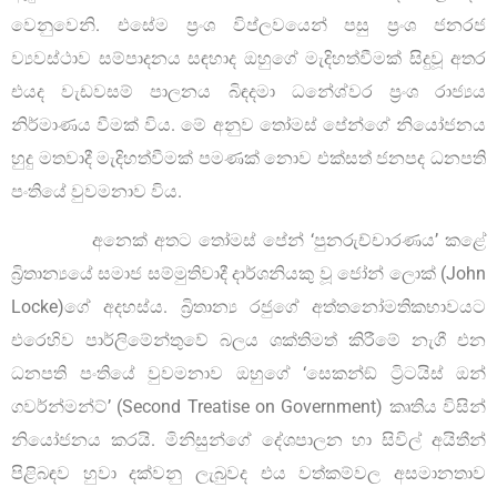
වෙනුවෙනි. එසේම ප්‍රංශ විප්ලවයෙන් පසු ප්‍රංශ ජනරජ
ව්‍යවස්ථාව සම්පාදනය සඳහාද ඔහුගේ මැදිහත්වීමක් සිදුවූ අතර
එයද වැඩවසම් පාලනය බිඳදමා ධනේශ්වර ප්‍රංශ රාජ්‍යය
නිර්මාණය වීමක් විය. මේ අනුව තෝමස් පේන්ගේ නියෝජනය
හුදු මතවාදී මැදිහත්වීමක් පමණක් නොව එක්සත් ජනපද ධනපති
පංතියේ වුවමනාව විය.
අනෙක් අතට තෝමස් පේන් ‘පුනරුච්චාරණය’ කළේ
බ්‍රිතාන්‍යයේ සමාජ සම්මුතිවාදී දාර්ශනියකු වූ ජෝන් ලොක් (John
Locke)ගේ අදහස්ය. බ්‍රිතාන්‍ය රජුගේ අත්තනෝමතිකභාවයට
එරෙහිව පාර්ලිමේන්තුවේ බලය ශක්තිමත් කිරීමේ නැගී එන
ධනපති පංතියේ වුවමනාව ඔහුගේ ‘සෙකන්ඞ් ට්‍රිටයිස් ඔන්
ගවර්න්මන්ට්’ (Second Treatise on Government) කෘතිය විසින්
නියෝජනය කරයි. මිනිසුන්ගේ දේශපාලන හා සිවිල් අයිතීන්
පිළිබඳව හුවා දක්වනු ලැබුවද එය වත්කම්වල අසමානතාව