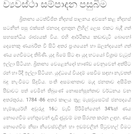
ව්‍යවස්ථා සම්පාදන පසුබිම
බ්‍රිතාන්‍ය යටත්විජිත නිදහස් පාලනය අවසන් කළ නිදහස්
සටනින් පසු එක්සත් ජනපද දහතුන ලිහිල් ලෙස එකට බැඳී ගත්
සහසන්ධීය රාජ්‍යයක් විය. එහි ආර්ථිකය කඩාවැටී බොහෝ
දෙනෙකු ණයබරිත වී සිටි අතර ප්‍රංශයෙන් හා ඕලන්දයෙන් ගත්
ණය ගෙවීමටද තිබිණි. යුද බිමේ සිට ආ යුද භටයෝ විශ්‍රාම වැටුප්
ඉල්ලා සිටියහ. බ්‍රිතාන්‍ය වෙළෙන්දෝ භාණ්ඩ වෙනුවෙන් අත්පිට
රන් හා රිදී ඉල්ලා සිටියහ. යුද්ධයේ වියදම් සෙවීම සඳහා නැවතත්
බදු නැංවීමට සිදුවිය. පංති අසමානතාව මැද ජනතාව අසීමිත
පීඩාවට පත් වෙමින් තිබුණේ නොසන්සුන්තාව වර්ධනය වන
අතරතුරය. 1784 -86 අතර කාලය තුළ මැසචුසෙට්ස් ජනපදයේ
හැම්ෂැයර්හි අවුරුදු 16ට වැඩි පිරිමින්ගෙන් 34%ක් ණය
නොගෙවීම හේතුවෙන් දැඩි දඬුවම් මත සිරගත කරන ලදහ. ණය
නොගෙවීම නිසා නිවෙස්වලින් හා ඉඩම්වලින් පිටුවහල් වීමට