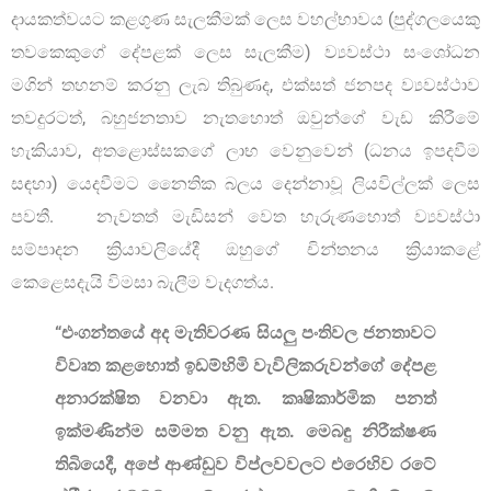
දායකත්වයට කළගුණ සැලකීමක් ලෙස වහල්භාවය (පුද්ගලයෙකු
තවකෙකුගේ දේපළක් ලෙස සැලකීම) ව්‍යවස්ථා සංශෝධන
මගින් තහනම් කරනු ලැබ තිබුණද, එක්සත් ජනපද ව්‍යවස්ථාව
තවදුරටත්, බහුජනතාව නැතහොත් ඔවුන්ගේ වැඩ කිරීමේ
හැකියාව, අතළොස්සකගේ ලාභ වෙනුවෙන් (ධනය ඉපදවීම
සඳහා) යෙදවීමට නෛතික බලය දෙන්නාවූ ලියවිල්ලක් ලෙස
පවතී. නැවතත් මැඩිසන් වෙත හැරුණහොත් ව්‍යවස්ථා
සම්පාදන ක්‍රියාවලියේදී ඔහුගේ චින්තනය ක්‍රියාකළේ
කෙළෙසදැයි විමසා බැලීම වැදගත්ය.
“එංගන්තයේ අද මැතිවරණ සියලු පංතිවල ජනතාවට
විවෘත කළහොත් ඉඩම්හිමි වැවිලිකරුවන්ගේ දේපළ
අනාරක්ෂිත වනවා ඇත. කෘෂිකාර්මික පනත්
ඉක්මණින්ම සම්මත වනු ඇත. මෙබඳු නිරීක්ෂණ
තිබියෙදී
,
අපේ ආණ්ඩුව විප්ලවවලට එරෙහිව රටේ