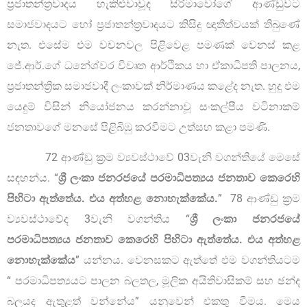
ප්‍රජාතන්ත්‍රවාදය හැකිළුවාවූද සිරිමාවෝගේ ආණ්ඩුවට
සමාජවාදයට හෝ ප්‍රජාතන්ත්‍රවාදයට කිසිදු ඥාතීත්වයක් තිබුණේ
නැත. එසේම එම වචනවල පිළිවෙළ පමණක් වෙනස් කළ
ජේ.ආර්.ගේ ධනේශ්වර විවෘත ආර්ථිකය හා ඒකාධිපති පාලනය,
ප්‍රජාතන්ත්‍රික සමාජවාදී ලංකාවක් නිර්මාණය කළේද නැත. හුදු එම
යෙදුම් විසින් නියෝජනය කරන්නාවූ සංකල්පීය වටිනාකම්
ජනතාවගේ මනසේ පිළිබිඹු කරවීමට උත්සහ කළා පමණි.
72 ආණ්ඩු ක්‍රම ව්‍යවස්ථාවේ 03වැනි වගන්තියේ මෙසේ
සඳහන්ය. “
ශ්‍රී ලංකා ජනරජයේ පරමාධිපත්‍යය ජනතාව කෙරෙහි
පිහිටා ඇත්තේය. එය අත්හළ නොහැක්කේය.
” 78 ආණ්ඩු ක්‍රම
ව්‍යවස්ථාවේද 3වැනි වගන්තිය “
ශ්‍රී ලංකා ජනරජයේ
පරමාධිපත්‍යය ජනතාව කෙරෙහි පිහිටා ඇත්තේය. එය අත්හළ
නොහැක්කේය
” යන්නය. වෙනසකට ඇත්තේ එම වගන්තියටම
“ පරමාධිපත්‍යයට පාලන බලතල, මූලික අයිතිවාසිකම් සහ ඡන්ද
බලයද ඇතුළත් වන්නේය” යනුවෙන් එකතු වීමය. මෙය