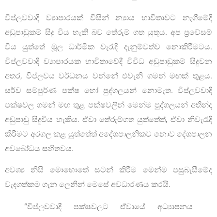
විප්ලවවාදී ව්‍යාපාරයක් විසින් න්‍යාය භාවිතාවට නැගීමේදී
අඩුපාඩුකම් සිදු විය හැකි බව තේරුම් ගත යුතුය. අප ප්‍රවේසම්
විය යුත්තේ මූල ධාර්මික වැරැදි දැනුම්වත්ව නොකිරීමටය.
විප්ලවවාදී ව්‍යාපාරයක භාවිතාවේදී විවිධ අඩුපාඩුකම් සිදුවන
අතර, විප්ලවය වර්ධනය වන්නේ එවැනි ගමන් මඟක් තුළය.
සර්ව සම්පුර්ණ පක්ෂ හෝ පුද්ගලයන් නොමැත. විප්ලවවාදී
පක්ෂවල ගමන් මඟ තුළ පක්ෂවලින් මෙන්ම පුද්ගලයන් අතින්ද
අඩුපාඩු සිදුවිය හැකිය. ඒවා තේරුම්ගත යුත්තේත්, ඒවා නිවැරැදි
කිරීමට අරගල කළ යුත්තේත් අදේශපාලනිකව නොව දේශපාලන
අවබෝධය සහිතවය.
අවශ්‍ය නිසි මොහොතේ සටන් කිරීම මෙන්ම පසුබැසීමේද
වැදගත්කම ගැන ලෙනින් මෙසේ අවධාරණය කරයි.
“විප්ලවවාදී පක්ෂවලට ඒවායේ අධ්‍යාපනය