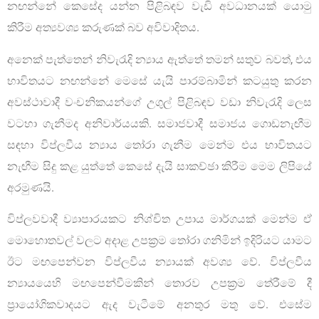
නඟන්නේ කෙසේද යන්න පිළිබඳව වැඩි අවධානයක් යොමු
කිරීම අත්‍යවශ්‍ය කරුණක් බව අවිවාදිතය.
අනෙක් පැත්තෙන් නිවැරැදි න්‍යාය ඇත්තේ තමන් සතුව බවත්, එය
භාවිතයට නඟන්නේ මෙසේ යැයි පාරම්බාමින් කටයුතු කරන
අවස්ථාවාදී වංචනිකයන්ගේ උගුල් පිළිබඳව වඩා නිවැරැදි ලෙස
වටහා ගැනීමද අනිවාර්යයකි. සමාජවාදී සමාජය ගොඩනැඟීම
සඳහා විප්ලවීය න්‍යාය තෝරා ගැනීම මෙන්ම එය භාවිතයට
නැඟීම සිදු කළ යුත්තේ කෙසේ දැයි සාකච්ඡා කිරීම මෙම ලිපියේ
අරමුණයි.
විප්ලවවාදී ව්‍යාපාරයකට නිශ්චිත උපාය මාර්ගයක් මෙන්ම ඒ
මොහොතවල් වලට අදාළ උපක්‍රම තෝරා ගනිමින් ඉදිරියට යාමට
ඊට මඟපෙන්වන විප්ලවීය න්‍යායක් අවශ්‍ය වේ. විප්ලවීය
න්‍යායයෙහි මඟපෙන්වීමකින් තොරව උපක්‍රම තේරීමේ දී
ප්‍රායෝගිකවාදයට ඇද වැටීමේ අනතුර මතු වේ. එසේම