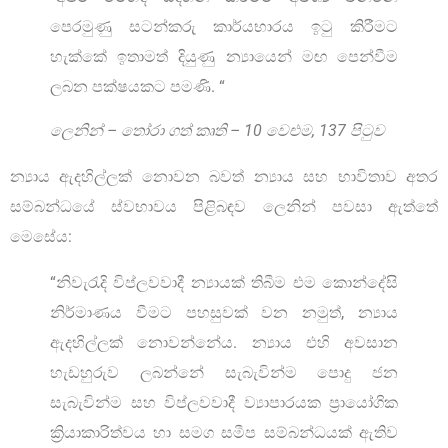
පෙරමුණු සටන්කරු කාර්යභාරය ඉටු කිරීමට
හැක්කේ ඉතාමත් දියුණු න්‍යායෙන් මඟ පෙන්වීම
ලබන පක්ෂයකට පමණි. “
ලෙනින් – තෝරා ගත් කෘති – 10 වෙළුම, 137 පිටුව
න්‍යාය ඇදහිල්ලක් නොවන බවත් න්‍යාය සහ භාවිතාව අතර
සම්බන්ධයේ ස්වභාවය පිළිබඳව ලෙනින් පවසා ඇත්තේ
මෙසේය:
“නිවැරැදි විප්ලවවාදී න්‍යායක් තිබීම එම කොන්දේසි
නිර්මාණය වීමට පහසුවක් වන නමුත්, න්‍යාය
ඇදහිල්ලක් නොවන්නේය. න්‍යාය එහි අවසාන
හැඩහුරුව ලබන්නේ සැබැවින්ම පොදු ජන
සැබැවින්ම සහ විප්ලවවාදී ව්‍යාපාරයක ප්‍රායෝගික
ක්‍රියාකාරිත්වය හා සමග සමීප සම්බන්ධයක් ඇතිව