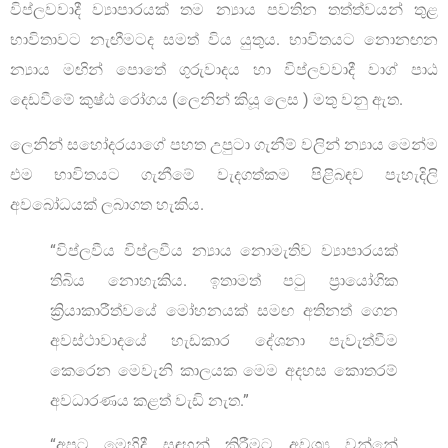
විප්ලවවාදී ව්‍යාපාරයක් තම න්‍යාය පවතින තත්ත්වයන් තුළ
භාවිතාවට නැඟීමටද සමත් විය යුතුය. භාවිතයට නොනඟන
න්‍යාය මඟින් පොතේ ගුරුවාදය හා විප්ලවවාදී වාග් පාඨ
දෙඩවීමේ කුෂ්ඨ රෝගය (ලෙනින් කියූ ලෙස ) මතු වනු ඇත.
ලෙනින් සහෝදරයාගේ පහත උපුටා ගැනීම් වලින් න්‍යාය මෙන්ම
එම භාවිතයට ගැනීමේ වැදගත්කම පිළිබඳව පැහැදිලි
අවබෝධයක් ලබාගත හැකිය.
“විප්ලවීය විප්ලවීය න්‍යාය නොමැතිව ව්‍යාපාරයක්
තිබිය නොහැකිය. ඉතාමත් පටු ප්‍රායෝගික
ක්‍රියාකාරීත්වයේ මෝහනයක් සමඟ අතිනත් ගෙන
අවස්ථාවාදයේ හැඩකාර දේශනා පැවැත්වීම
කෙරෙන මෙවැනි කාලයක මෙම අදහස කොතරම්
අවධාරණය කළත් වැඩි නැත.”
“අපට මෙහිදී සඳහන් කිරීමට අවශ්‍ය වන්නේ