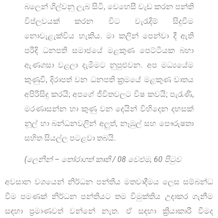
බලෙන් ගිල්වනු ලැබ සිටි, වෙහෙසී වැඩ කරන පන්ති
විප්ලවයක් කරන විට වැරැදිම් සිදුවීම
නොවැළැක්විය හැකිය. මා කලින් පෙන්වා දී ඇති
පරිදි ධනපති සමාජයේ මළකුණ පෙට්ටියක බහා
ඇණගසා වළලා දැමීමට නුපුළුවන. අප මධ්‍යයේම
කුණුවී, දිරාපත් වන ධනපති ක්‍රමයේ මළකුණ වාතය
අපිරිසිදු කරයි; අපගේ ජීවිතවලට විෂ කවයි; පැරැණි,
මරණාසන්න හා කුණු වන දෙයින් විහිදෙන දහසක්
නූල් හා බන්ධනවලින් අලුත්, නෑඹුල් සහ පෞරුෂතා
සහිත සියල්ල පටළවා තබයි.
(ලෙනින් – තෝරාගත් කෘති / 08 වෙළු‍ම, 60 පිටුව
අවසාන වශයෙන් නිර්ධන පන්තිය මතවාදීමය ලෙස සම්බන්ධ
වීම පමණක් නිර්ධන පන්තියට තම විමුක්තිය උදාකර ගැනීම
සඳහා ප්‍රමාණවත් වන්නේ නැත. ඒ සඳහා ක්‍රියාකාරී වීමද