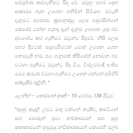
සම්පූර්ණ කරගැනීමට සිදු වේ. ඔවුහු පහර දෙන
ආකාරය ගැන උගෙන ගනිමින් සිටියහ. එවැනි
දැනුමට අමතරව ක්‍රමානුකූල ලෙස පසුබසින්නේ
කෙසේද යන්න ගැනද දැන් දැනුම ලබාගත යුතු බව
අවබෝධ කර ගැනීමට ඔවුන්ට සිදුවේ. නිසි ලෙස
පහර දීමටත්, පසුබැසීමටත් යමක් උගෙන ගෙන
නොමැති නම්, ජය ගැනුමක් කිසිසේත් නොවන බව
වටහා ගැනීමට ඔවුන්ට සිදු විය. විප්ලවවාදී පංතිය
මෙම කරුණ වටහා ගැනීමට උගෙන ගන්නේ අමිහිරි
අත්දැකීම් තුළිනි. “
ලෙනින් – තෝරාගත් කෘති – 10 වෙළුම, 138 පිටුව
“කුණු කැදලි උඩට මතු වන්නේ නැතිව, කපටියන්
සහ සොරුන් පුවා නම්කාරයන් සහ පුහු
කතාකාරයන් නුපුරුදු නවිකාරකයන් කෙරෙහි එල්බ