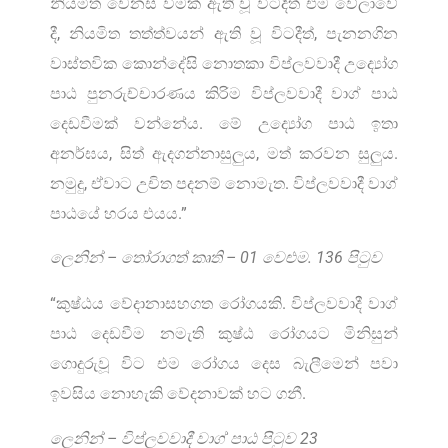
නියමිත වෙනස් වීමක් ඇති වූ විටදීත් එම වේලාවේ
දී, නියමිත තත්ත්වයන් ඇති වූ විටදීත්, පැනනගින
වාස්තවික කොන්දේසි නොතකා විප්ලවවාදී උද්‍යෝග
පාඨ පුනරුච්චාරණය කිරිම විප්ලවවාදී වාග් පාඨ
දෙඩවීමක් වන්නේය. මේ උද්‍යෝග පාඨ ඉතා
අනර්ඝය, සිත් ඇදගන්නාසුලුය, මත් කරවන සුලුය.
නමුදු, ඒවාට උචිත පදනම් නොමැත. විප්ලවවාදී වාග්
පාඨයේ හරය එයය.”
ලෙනින් – තෝරාගත් කෘති – 01 වෙළුම. 136 පිටුව
“කුෂ්ඨය වේදානාසහගත රෝගයකි. විප්ලවවාදී වාග්
පාඨ දෙඩවීම නමැති කුෂ්ඨ රෝගයට මිනිසුන්
ගොදුරුවූ විට එම රෝගය දෙස බැලීමෙන් පවා
ඉවසිය නොහැකි වේදනාවක් හට ගනී.
ලෙනින් – විප්ලවවාදී වාග් පාඨ පිටුව 23