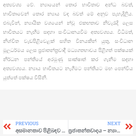
අත්‍යවශ්‍ය වේ. න්‍යායෙන් තොර භාවිතාව අන්ධ බවත්,
භාවිතාවෙන් තොර න්‍යාය වඳ බවත් මේ අනුව පැහැදිලිය.
එබැවින්, න්‍යායික වශයෙන් න්වූ එකඟතාව නිවැරැදි ලෙස
භාවිතයට නැඟීම සඳහා සංවිධානයවීම අත්‍යවශ්‍යය. විධිමත්,
නිශ්චිත වැඩපිළිවෙළක් සහිත විනයකින් යුතු, සංවිධාන
මූලධර්මය ලෙස ප්‍රජාතන්ත්‍රවාදී මධ්‍යගතභාවය පිළිගත් පක්ෂයක්
නිර්ධන පන්තියේ අරමුණු සාක්ෂාත් කර ගැනීම සඳහා
අත්‍යවශ්‍යය. න්‍යාය භාවිතයට නැගීමට පන්තියට මඟ පෙන්විය
යුත්තේ පක්ෂය විසිනි.
PREVIOUS
NEXT
අසමානතාව පිළිබඳව විමසා බැලීමක්
ප්‍රජාතන්තවාදය – න්‍යායිකව හා ප්‍රායෝගිකව