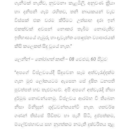
ගැනීමක් නැතිව, නුවමනා කැළඹිලි, අනුවණ ක්‍රියා
හා දනිපනි ගෑම් රහිතව, තනි නායකයන් වැඩ
විස්සක් එක වරම කිරීමට උත්සාහ දරා ඉන්
එකක්වක් අවසන් නොකර තැබීම නොමැතිව
ඉතිහාසයේ ගැඹුරු හා දැවැන්ත පොදුජන ව්‍යාපාරයක්
කිසි කලෙකත් සිදු වූයේ නැත.”
ලෙනින් – තෝරාගත් කෘති – 08 වෙළුම, 60 පිටුව
“අපගේ විප්ලවයේදී සිදුවෙන සෑම අත්වැරැද්දක්ම
ගැන මුළු ලෝකයටම ඇසෙන සේ දූෂිත ධනපති
පුවත්පත් හඬ තැළුවාවේ. අපි අපගේ අත්වැරැදි නිසා
දුර්මුඛ නොවන්නෙමු. විප්ලවය ආරම්භ වී තිබෙන
නිසා මිනිසුන් ශුද්ධවන්තයන්වී නැත. ශතවර්ෂ
ගණන් තිස්සේ පීඩිතව හා පැගී සිටි, දුප්පත්කම,
ම්ලේච්ඡභාවය සහ නූගත්කම නමැති දුෂ්චරිතය තුළ