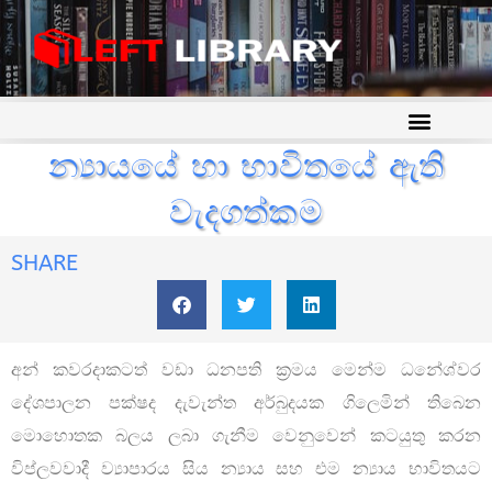
න්‍යායයේ හා භාවිතයේ ඇති
වැදගත්කම
SHARE
අන් කවරදාකටත් වඩා ධනපති ක්‍රමය මෙන්ම ධනේශ්වර
දේශපාලන පක්ෂද දැවැන්ත අර්බුදයක ගිලෙමින් තිබෙන
මොහොතක බලය ලබා ගැනීම වෙනුවෙන් කටයුතු කරන
විප්ලවවාදී ව්‍යාපාරය සිය න්‍යාය සහ එම න්‍යාය භාවිතයට