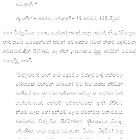
පමණකි. “
ලෙනින් – තෝරා ගත් කෘති – 10 වෙළුම, 135 පිටුව
වඩා විප්ලවීයම න්‍යාය ඇත්තේ තමන් සතුව බවත්, නිවැරැදි ලෙස
භාවිතයේ යෙදෙන්නේ තමන් පමණක්ම බවත් නිතර දොඩවන
අවස්ථාවාදීන් පිළිබඳව ලෙනින් උපහාසය මුසු කරමින් මෙසේ
පැහැදිලි කරයි.
“විප්ලවවාදී වාග් පාඨ දෙඩවීම විප්ලවවාදී පක්ෂවල
රෝගයක් වන්නේ බොහෝ විට එම පක්ෂ නිර්ධන
පංතියේ සහ සුළු ධනපති කොටස්වල සංයෝජනයක්,
සන්ධානයක්, අන්තර් සම්බන්ධයක් ඇති කිරීමට
නියම ලෙස හෝ අනියම් ලෙස සමන්විත වන විටය.
එමෙන්ම විප්ලවීය සිද්ධීන්ගේ ක්‍රියාදාමය විශාල
ක්ෂණික වංගු වලට වැටෙන විටය. සිද්ධීන් වල