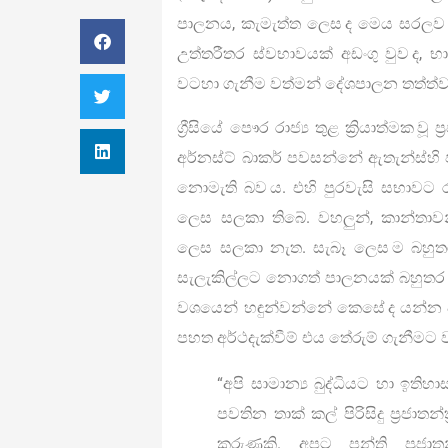
පාලනය, කැමැත්ත ලෙස ද මෙය සරලව ව
උත්තරීතර ස්වභාවයක් අඩංගු වුව ද, භ
වටහා ගැනීම වත්මන් දේශපාලන තත්ත්වය
ග්‍රීසියේ පෞර රාජ්‍ය තුළ ක්‍රියාත්මක වූ 
අර්නස්ට් බාකර් පවසන්නේ ඇතැන්ස්හි
නොමැති බව ය. එහි පුරවැසි සභාවට ර
ලෙස සලකා තිබේ. වහලුන්, කාන්තාවන
ලෙස සලකා නැත. සැබෑ ලෙස ම බහුතර
සැලැකිල්ලට නොගත් පාලනයක් බහුතර
වශයෙන් හඳුන්වන්නේ කෙසේ ද යන්න පි
පහත අර්ථදැක්වීම් එය තේරුම් ගැනීමට 
“අපි සාමාන්‍ය බුද්ධියට හා ඉත
පවතින තාක් කල් පිරිසිදු ප්‍රජා
කරුණකි. අපට පන්ති ප්‍රජාත