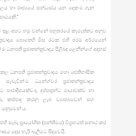
ි අරගලය හා රාජ්‍යයේ සන්ධාරය යන දෙක ම ගැන
ාඨයකි.”
තාව තුළ අපට හමු වන්නේ බහුතරයේ කැමැත්තට අනුව
්ත්‍රවාදය පොතෙහි මිස රටක එහි පරම අර්ථයෙන්
 ධනපති ප්‍රජාතන්ත්‍රවාදය පිළිබඳ ලෙනින්ගේ අදහස්
ල ධනපති ප්‍රජාතන්ත්‍රවාදය මහා ඓතිහාසික
ැබැවින් ම ධනේශ්වර ප්‍රජාතන්ත්‍රවාදය
පාරාදීසයක්ව ද, දුප්පතුන්ට මායාවක්ව හා
බ, කප්පාදු කරනු ලැබ ව්‍යාජබවෙන් සහ
” යනුවෙන් ය.
ත්, එහි සැබෑ ප්‍රායෝගික (පන්තිමය) විග්‍රහයත් සනාථ කර
සය දෙස හැරී බැලීමට සිදුවෙයි.