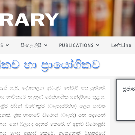
S
සිංහල ලිපි
PUBLICATIONS
LeftLine
යිකව හා ප්‍රායෝගිකව
ුළ ඇති සැබෑ දේශපාලන අඩංගුව තේරුම් ගත යුත්තේ,
ප්‍රජ
ය භාවිතයට නැඟුණ ඓතිහාසික සන්දර්භය තුළ ය.
ංග්‍රීසි බසින් ඩිමොක්‍රසි (ෘැපදජර්ජහ) ලෙස භාවිත
වදනකි. ග්‍රීක භාෂාවේ ඩිමොස් (ෘැපදි) යන පදයෙන්
 පාලනය හෝ බලය ද අදහස් කෙරේ. ඒ අනුව ඩිමොක්‍රසි
නය ලෙස අදහස් කෙරේ. නැතහොත්, බහුතරයේ