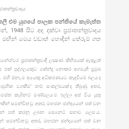
ාතන්ත්‍රවාදය
 කලී එම යුගයේ පාලක පන්තියේ කැමැත්ත
, 1948 සිට අද දක්වා ප්‍රජාතන්ත්‍රවාදය
 මඟින් මෙය වඩාත් හොඳින් තේරුම් ගත
ේශ්වර ප්‍රජාතන්ත්‍රවාදී ලක්‍ෂණ කිහිපයක් ඇතුළත්
එක් පුද්ගලයකුට කේන්ද්‍ර නොකර අගමැති ප්‍රමුඛ
ි. එහි ඕනෑ ම අයෙකු අධිකරණයට කැඳවීමේ බලය ද
ාමුහික වගකීම’ නම් සංකල්පයක් ද තිබුණු අතර,
ස්ත කැබිනට් මණ්ඩලය ම ඉල්ලා අස් විය යුතු
කකින් සමන්විත වූ අතර, මහජන ඡන්දයෙන් පත් වන
විසින් පත් කරනු ලබන සෙනෙට් සභාව ලෙස ය.
න් සමන්විත වූ අතර, මහජන ඡන්දයෙන් පත් වන