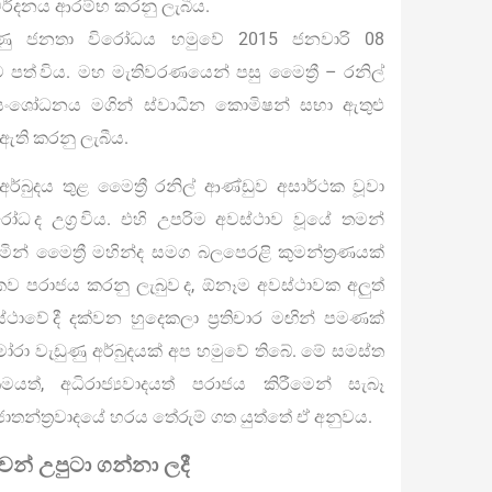
් මර්දනය ආරම්භ කරනු ලැබීය.
ණු ජනතා විරෝධය හමුවේ 2015 ජනවාරි 08
පත් විය. මහ මැතිවරණයෙන් පසු මෛත්‍රී – රනිල්
ංශෝධනය මගින් ස්වාධීන කොමිෂන් සභා ඇතුළු
් ඇති කරනු ලැබීය.
්බුදය තුළ මෛත්‍රී රනිල් ආණ්ඩුව අසාර්ථක වූවා
ෝධ ද උග්‍ර විය. එහි උපරිම අවස්ථාව වූයේ තමන්
ින් මෛත්‍රී මහින්ද සමග බලපෙරළි කුමන්ත්‍රණයක්
ිකව පරාජය කරනු ලැබුව ද, ඕනෑම අවස්ථාවක අලුත්
ථාවේ දී දක්වන හුදෙකලා ප්‍රතිචාර මඟින් පමණක්
 වැඩුණු අර්බුදයක් අප හමුවේ තිබේ. මේ සමස්ත
මයත්, අධිරාජ්‍යවාදයත් පරාජය කිරීමෙන් සැබෑ
්‍රජාතන්ත්‍රවාදයේ හරය තේරුම් ගත යුත්තේ ඒ අනුවය.
න් උපුටා ගන්නා ලදී