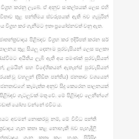
ිග්‍රහ කරනු ලැබේ. ඒ අනුව සංකල්පයක් ලෙස එහි
ාවිතාව තුළ පන්තිමය ස්වරූපයක් ඇති බව ගැඹුරින්
 විග්‍රහ කර ගැනීමට ඉතා ප්‍රයෝජනවත් වනු ඇත.
ප්‍රජාතන්ත්‍රවාදය පිළිබඳව විග්‍රහ කර ඉදිරිපත් කරන සර්
 පාලනය තුළ සියලු දෙනා ම පුරවැසියන් ලෙස සලකා
ැස්වීමට අයිතිය ලැබී ඇති අය පමණක් පුරවැසියන්
්, ළමයින් සහ විදේශිකයන් ඇතැන්ස් පුරවැසියන්
යක් වූ වහලුන් (පීඩිත පන්තිය) ජනතාව වශයෙන්
 ජනතාවගේ කැමැත්ත අනුව සිදු කෙරෙන පාලනයක්
ළිබඳව ගැටලුවක් මතු වේ. මේ පිළිබඳව ලෙනින්ගේ
වඩාත් යෝග්‍ය වන්නේ එවිට ය.
ිහාසයට අවමන් නොකරමු නම්, මේ විවිධ පන්ති
තන්ත්‍රවාදය ගැන කතා කළ නොහැකි බව පැහැදිලි
න්ත්‍රවාදය ගැන කතා කළ හැක. පිරිසිදු