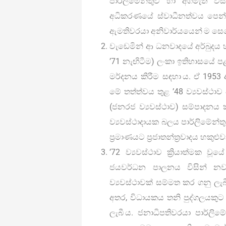
පාර්ලිමේන්තුව හා අගමැති 
අධිකරණයේ ස්වාධීනත්වය පෙන්ව
ඇමතිවරයා අනිවාර්යයෙන් ම සෙනෙ
වැඩෙමින් ආ ධනවාදයේ අර්බුදය හ
’71 නැඟිටීම) ලංකා ඉතිහාසයේ ප
මර්දනය කිරීම සඳහා ය. ඒ 1953 
මේ තත්ත්වය තුළ ’48 ව්‍යවස්ථාව
(ජනරජ ව්‍යවස්ථාව) සම්පාදනය
ව්‍යවස්ථාදායක බලය පාර්ලිමේන්
ප්‍රමාණයට ප්‍රජාතන්ත්‍රවාදය හකුළුවා
’72 ව්‍යවස්ථාව ක්‍රියාත්මක 
ජයවර්ධන පාලනය විසින් නව
ව්‍යවස්ථාවක් සම්මත කර ගනු ලැබී ය
අතර, විධායකය තනි පුද්ගලයකුට 
ලැබී ය. ජනාධිපතිවරයා පාර්ල