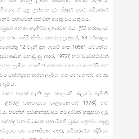
විසින් පත් කරනු ලබන සෙනෙට් සභාව ලෙස ය.
ීමට ද ඒ තුළ උත්සාහ දරා තිබුණු අතර, අධිකරණ
ට් සභාවෙන් පත් වන අයකු විය යුතු විය.
මුවේ ජනතා නැඟිටීම් ද ආරම්භ විය. (’53 හර්තාලය,
ළමු වරට හදිසි නීතිය පනවනු ලැබූයේ, ’53 හර්තාලය
අගෝස්තු 12 වැනි දින ගැසට් අංක 10561 යටතේ ය.
 ප්‍රමාණවත් නොවුණු අතර, 1972දී නව ව්‍යවස්ථාවක්
 කරනු ලැබී ය. එමඟින් සෙනෙට් සභාව අහෝසි කර
තුවට කේන්ද්‍රගත කරනු ලැබී ය. එම මොහොතට අවශ්‍ය
 දැමී ය.
වූයේ වසර හයක් වැනි සුළු කාලයකි. බලයට පැමිණි
 ලිබරල් ධනවාදයට ගැලපෙන සේ 1978දී නව
. එමඟින් ප්‍රජාතන්ත්‍රවාදය තව දුරටත් හකුළුවා දැමූ
කේන්ද්‍ර වන විධායක ජනාධිපති ධුරය හඳුන්වා දෙනු
ිමේන්තුවට වග නොකියන අතර, අධිකරණය ඉදිරියට