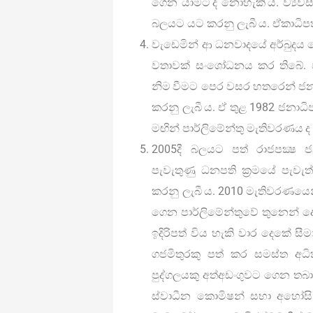
ගෙන යාමට ද නොහැකි ය. ව්‍යවස
බලයට යට කරනු ලැබී ය. ඒකාධිප
වැඩෙමින් ආ ධනවාදයේ අර්බුදය ක
වතාවක් සංශෝධනය කර තිබේ. 
නිම වීමට පෙර වසර හතරෙන් ජන
කරනු ලැබී ය. ඒ තුළ 1982 ජනා
මඟින් පාර්ලිමේන්තු මැතිවරණය ද
2005දී බලයට පත් රාජපක්‍ෂ ජන
පැවැතුණු ධනපති ක්‍රමයේ පැවැත්
කරනු ලැබී ය. 2010 මැතිවරණයෙන් 
ගෙන පාර්ලිමේන්තුවේ තුනෙන් 
ඉදිරිපත් විය හැකි වාර දෙකේ ස
ගජමිතුරකු පත් කර සමස්ත අ
පුද්ගලයකු අත්අඩංගුවට ගෙන තබා 
ස්වාධීන කොමිෂන් සභා අහෝසි කර