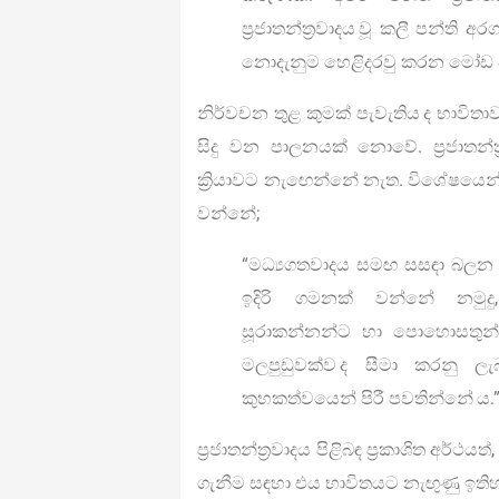
ප්‍රජාතන්ත්‍රවාදය වූ කලී පන්ත
නොදැනුම හෙළිදරවු කරන මෝඩ ප
නිර්වචන තුළ කුමක් පැවැතිය ද භාවි
සිදු වන පාලනයක් නොවේ. ප්‍රජාතන
ක්‍රියාවට නැඟෙන්නේ නැත. විශේෂයෙන් ම
වන්නේ;
“මධ්‍යගතවාදය සමඟ සසඳා බලන ක
ඉදිරි ගමනක් වන්නේ නමුදු, ස
සූරාකන්නන්ට හා පොහොසතුන්ට 
මලපුඩුවක්ව ද සීමා කරනු ලැ
කුහකත්වයෙන් පිරී පවතින්නේ ය.
ප්‍රජාතන්ත්‍රවාදය පිළිබඳ ප්‍රකාශිත අර්ථය
ගැනීම සඳහා එය භාවිතයට නැඟුණු ඉතිහා