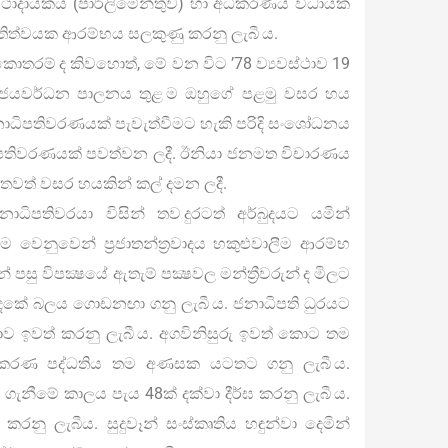
්ථාදායකය (පාර්ලිමේන්තුව) හා අධිකරණය විධායක
තිත්වයක ආරම්භය සලකුණු කරනු ලැබී ය.
ොතරම් ද කිවහොත්, මේ වන විට ’78 ව්‍යවස්ථාව 19
ජයවර්ධන පාලනය තුළ ම ඔහුගේ පළමු වසර හය
ාධිපතිවරණයක් පැවැත්වීමට හැකි පරිදි සංශෝධනය
ධිපතිවරණයක් පවත්වන ලදී. ඊනියා ජනමත විචාරණය
 තවත් වසර හයකින් කල් දමන ලදී.
ාධිපතිවරයා විසින් තව දුරටත් අර්බුදයට යමින්
ම වෙනුවෙන් ප්‍රජාතන්ත්‍රවාදය හකුළුවාලීම ආරම්භ
පසු විපක්‍ෂයේ ඇතැම් පක්‍ෂවල මන්ත්‍රීවරුන් ද මිලට
දෙකේ බලය ගොඩනඟා ගනු ලැබී ය. ජනාධිපති ධුරයට
ීමාව ඉවත් කරනු ලැබී ය. අගවිනිසුරු ඉවත් කොට තම
ධිකරණ පද්ධතිය තම අණසක යටතට ගනු ලැබී ය.
ගැනීමේ කාලය පැය 48ක් දක්වා දීර්ඝ කරනු ලැබී ය.
නු ලැබීය. සුදුවෑන් සංස්කෘතිය හඳුන්වා දෙමින්