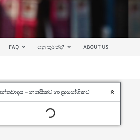
FAQ
යනු කුමක්ද?
ABOUT US
ාතන්තවාදය – න්‍යායිකව හා ප්‍රායෝගිකව