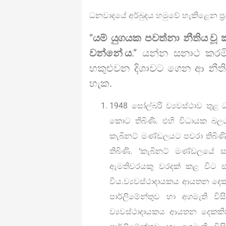
ධනවාදයේ අර්බුදය හමුවේ හැකිළෙන ප්‍රජ
“
යම් යුගයක පවත්නා නීතිය වූ
වන්නේ ය
.” යන්න සනාථ කරමින්
හකුළුවන දිශාවට ගෙන ආ නීති
හැක.
1948 සෝල්බරි ව්‍යවස්ථාව තුළ ධන
කොට තිබිණි. එහි විධායක බලය 
කැබිනට් මණ්ඩලයට පවරා තිබිණ
තිබිණි. ‘කැබිනට් මණ්ඩලයේ ස
ඇමතිවරයකු වරදක් කළ විට සම
විය.ව්‍යවස්ථාදායකය ආයතන දෙ
පාර්ලිමේන්තුව හා අගමැති 
ව්‍යවස්ථාදායකය ආයතන දෙකකි