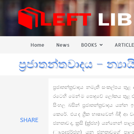
Home
News
BOOKS
ARTICLE
ප්‍රජාතන්තවාදය – න්‍යා
ප්‍රජාතන්ත්‍රවාදය නමැති සංකල්පය ත
රටෙහි මෙන් ම පොදුවේ ලෝකය තුළ එ
සිංහල බසින් ප්‍රජාතන්ත්‍රවාදය යන්න ඉ
කෙරේ. එය ද ග්‍රීක භාෂාවෙන් බිඳී ආ 
SHARE
ජනතාව ද, ක්‍රසි (ක්‍ර්ජහ) යන්නෙන්
(ෘැපදජර්ජහ) යනු ජනතාවගේ පාල