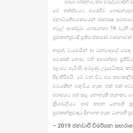
මාධ්‍ය මර්දනය, තම විරුද්ධවාදීන
මේ තත්ත්වයට එරෙහිව ගොඩනැඟු
ජනාධිපතිවරණයෙන් රාජපක්‍ෂ පරාජයට 
හවුල් ආණ්ඩුව ගොඩනඟා 19 වැනි ස
ප්‍රජාතන්ත්‍රවාදී ප්‍රතිසංස්කරණ ගණනාවක
නමුත්, වැඩෙමින් ආ ධනවාදයේ පොදු අර
පමණක් නොව එහි අභ්‍යන්තර ප්‍රතිවිර
බලයට පැමිණි අරමුණු උඩුයටිකුරු කරම
සිදු කිරීමයි. මේ වන විට එය තාවකාල
වටයකින් මතු විය හැක. එක් එක් අවස්
පරාජයට පත් කළ නොහැකි තැනකට මෝරා
ක්‍රියාවලියට පාර කපන ධනපති ක්‍ර
ප්‍රජාතන්ත්‍රවාදය දිනාගත හැක. ධනපති ප
– 2019 ජනවාරි විමර්ශන සඟරාවෙ