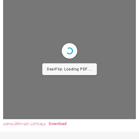
DearFlip: Loading PDF ...
කොරෝනා සහ ධනවාදය
Download