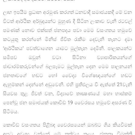
ලාභ ඉපයීම ප්‍රධාන අරමුණ කරගත් ධනවාදී සමාජයකදී මේ වන
විටත් ආර්ථික අර්බුදයන්ට මුහුණ දී සිටින ලංකාව වැනි රටවල්
පමණක් නොව එක්සත් ජනපදය පවා මෙම වසංගතය හමුවේ
කටයුතු කරන්නේ මිනිස් ජීවිත රැකීම දෙවැනි තැනට දමා
‘ආර්ථිකය’ පවත්වාගෙන යාමට මුල්තැන දෙමිනි. පාලකයන්ට
සමීපව ඔවුන් වටා සිටිනා ව්‍යාපාරිකයන්ගේ
ජාවාරම්කරුවන්ගේ බලපෑමට මුල්තැන දෙන මෙම පාලනයන්
ජනතාවගේ හඬට හෝ වෛද්‍ය විශේෂඥයන්ගේ හඬට
ඇහුම්කන් දෙන්නේ අඩුවෙනි. එහි ප්‍රතිඵලය වී ඇත්තේ 21වැනි
සියවස තුළ ජීවත් වන, විද්‍යාවේ තාක්‍ෂණයේ මහා හාස්කම්
පෙන්වූ ජන සමාජයක් කොවිඞ් 19 වෛරසය හමුවේ අසරණ වී
සිටීමය.
කොවිඞ් වසංගතය පිළිබඳ වෛරසයෙන් ඔබබ්ට ගිය කියවීමක්
අපට අවශ්‍ය වන්නේ මේ තත්වය තුළය. ජනතා විමුක්ති