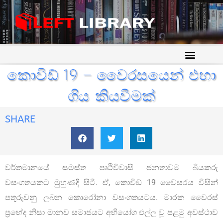
කොවිඩ් 19 – වෛරසයෙන් එහා
ගිය කියවීමක්
SHARE
වර්තමානයේ සමස්ත පෘථිවිවාසී ජනතාවම බියකරු
වසංගතයකට මුහුණදී සිටී. ඒ, කොවිඞ් 19 වෛසරය විසින්
පතුරුවනු ලබන කොරෝනා වසංගතයටය. මාරක වෛරස්
ප්‍රභේද නිසා මානව සමාජයට අභියෝග එල්ල වූ පළමු අවස්ථාව