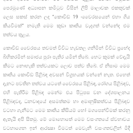
පෙරමුණේ අධ්‍යාපන කමිටුව විසින් ලිපි මාලාවක එකතුවක්
ලෙස සකස් කරන ලද “කොවිඞ් 19 -වෛරසයෙන් එහා ගිය
කියවීමක්” නමැති මෙම කුඩා කෘතිය වැදගත් වන්නේද එම
තත්වය තුළය.
කොවිඞ් වෛරසය තවමත් විවිධ හැඩතල ගනිමින් විවිධ ප්‍රභේද
බිහිකරමින් සමාජය පුරා පැතිර යමින් තිබේ. හෙට කුමක් වේදැයි
කීමට නොහැකි තත්වයකට ලොව පත්ව තිබේ. ඒ නිසාම මෙම
කෘතිය කොවිඞ් පිළිබඳ අවසන් විග්‍රහයක් වන්නේ නැත. එහෙත්
දැනට පවතින තත්වය යටතේ වෛරසය පිළිබඳ, රෝගය පිළිබඳව,
එහි පැතිරීම පිළිබඳ මෙන්ම එය පිටුපස වන දේශපාලනය
පිළිබඳවද, ධනවාදයේ අසමත්කම හා අමානුෂිකත්වය පිළිබඳව
වටහා ගැනීමට මෙම කෘතිය කිසියම් හෝ මගපෙන්වීමක් කරනු
ඇතැයි අපි සිතමු. මේ මොහොතේ මෙම වසංගතයේ ස්වභාවය
වටහාගෙන ඉන් ආරක්‍ෂා වීමටත් මෙවැනි වසංගතවලින් මිදී