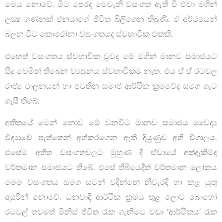
මෙය නොවේ. මීට පෙරද මෙවැනි වසංගත ඇති වී ඒවා මගින්
ලක්‍ෂ ගණනක් ජනයාගේ ජීවිත බිලිගෙන තිබුණි. ඒ අර්ථයෙන්
බලන විට කොරෝනා වසංගතයද ස්වභාවික එකකි.
එහෙත් වසංගතය ස්වභාවික වුවද මේ මගින් මානව සමාජයට
සිදු වෙමින් තිබෙන ව්‍යසනය ස්වභාවිකම නැත. එය ඒ ඒ රටවල
රාජ්‍ය පාලනයන් හා පවතින සමාජ ආර්ථික ක්‍රමවේද සමග ගැට
ගැසී තිබේ.
අතීතයේ මෙන් නොව මේ වනවිට මානව සමාජය වෛද්‍ය
විද්‍යාවේ පැත්තෙන් අත්කරගෙන ඇති දියුණුව අති විශාලය.
එසේම අතීත වසංගතවලට මුහුණ දී ඒවායේ අත්දැකීම්ද
වර්තමාන සමාජයට තිබේ. එසේ තිබියෙදීත් වර්තමාන ලෝකය
මෙම වසංගතය සමග සටන් වදින්නේ නිවැරදි හා කළ යුතු
අයුරින් නොවේ. ධනවාදී ආර්ථික ක්‍රමය තුළ ලොව බොහෝ
රටවල් තවමත් මිනිස් ජීවිත රැක ගැනීමට වඩා ‘ආර්ථිකය’ රැක