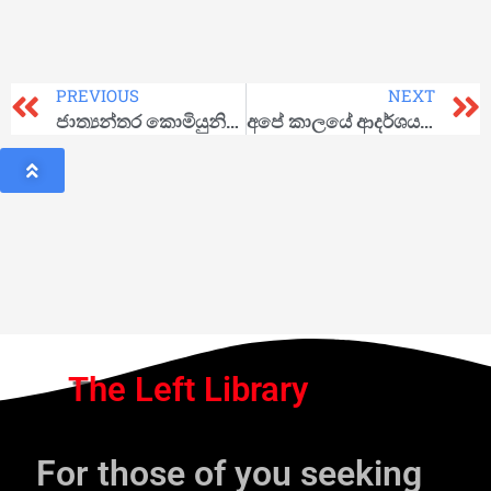
PREVIOUS
NEXT
ජාත්‍යන්තර කොමියුනිස්ට්වාදියා
අපේ කාලයේ ආදර්ශය; ෆිදෙල්
The Left Library
For those of you seeking