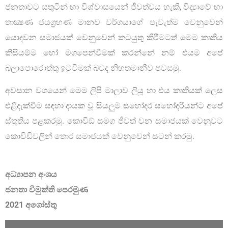
ජනතාවට සතුටින් හා විශ්වාසයෙන් ජීවත්වය හැකි, විද්‍යාවේ හා
තාක්‍ෂණ ජයග්‍රහණ මානව වර්ගයාගේ පැවැත්ම වෙනුවෙන්
යොදවන සමාජයක් වෙනුවෙන් කටයුතු කිරීමටත් මෙම කෘතිය
කිසියම්ම හෝ මගපෙන්වීමක් කරන්නේ නම් එයම අපේ
බලාපොරොත්තු ඉටුවීමක් බවද නිහතමානීව පවසමු.
අවසාන වශයෙන් මෙම ලිපි මාලාව ලියූ හා එය කෘතියක් ලෙස
එළිදැක්වීම සඳහා දායක වූ සියලුම සහෝදර සහෝදරියන්ට අපේ
ස්තුතිය පළකරමු. කොවිඞ් සමග ජීවත් වන සමාජයක් වෙනුවට
කොවිඩිවලින් තොර සමාජයක් වෙනුවෙන් සටන් කරමු.
අධ්‍යාපන අංශය
ජනතා විමුක්ති පෙරමුණ
2021 අගෝස්තු