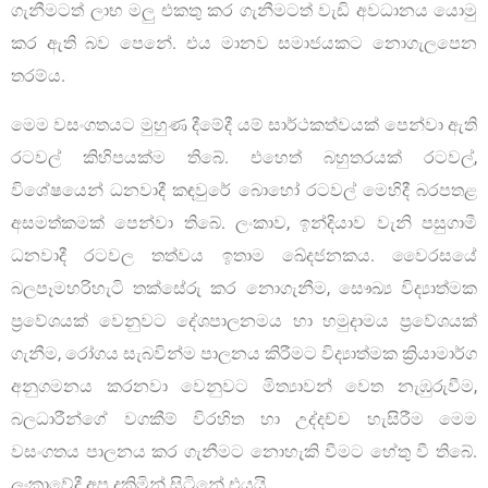
ගැනීමටත් ලාභ මලු එකතු කර ගැනීමටත් වැඩි අවධානය යොමු
කර ඇති බව පෙනේ. එය මානව සමාජයකට නොගැලපෙන
තරම්ය.
මෙම වසංගතයට මුහුණ දීමේදී යම් සාර්ථකත්වයක් පෙන්වා ඇති
රටවල් කිහිපයක්ම තිබේ. එහෙත් බහුතරයක් රටවල්,
විශේෂයෙන් ධනවාදී කඳවුරේ බොහෝ රටවල් මෙහිදී බරපතළ
අසමත්කමක් පෙන්වා තිබේ. ලංකාව, ඉන්දියාව වැනි පසුගාමී
ධනවාදී රටවල තත්වය ඉතාම ඛේදජනකය. වෛරසයේ
බලපෑමහරිහැටි තක්සේරු කර නොගැනීම, සෞඛ්‍ය විද්‍යාත්මක
ප්‍රවේශයක් වෙනුවට දේශපාලනමය හා හමුදාමය ප්‍රවේශයක්
ගැනීම, රෝගය සැබවින්ම පාලනය කිරීමට විද්‍යාත්මක ක්‍රියාමාර්ග
අනුගමනය කරනවා වෙනුවට මිත්‍යාවන් වෙත නැඹුරුවීම,
බලධාරීන්ගේ වගකීම් විරහිත හා උද්දච්ච හැසිරීම මෙම
වසංගතය පාලනය කර ගැනීමට නොහැකි වීමට හේතු වී තිබේ.
ලංකාවේදී අප දකිමින් සිටිනේ එයයි.