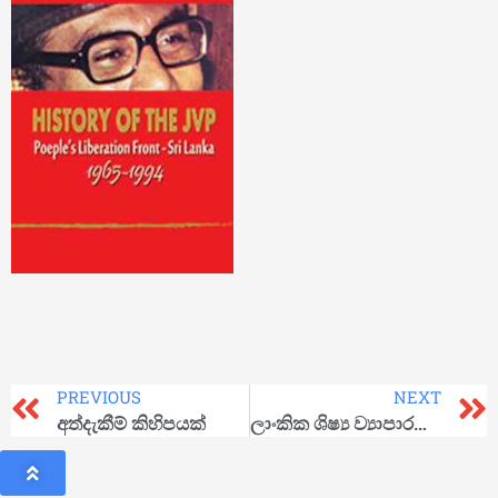
PREVIOUS
NEXT
අත්දැකීම් කිහිපයක්
ලාංකික ශිෂ්‍ය ව්‍යාපාරයේ ඉතිහාසය