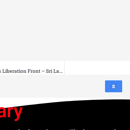
History of the JVP (People’s Liberation Front – Sri Lanka)
ary