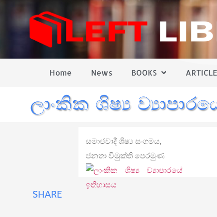
Home
News
BOOKS
ARTICLE
ලාංකික ශිෂ්‍ය ව්‍යාපා
සමාජවාදී ශිෂ්‍ය සංගමය,
ජනතා විමුක්ති පෙරමුණ
SHARE