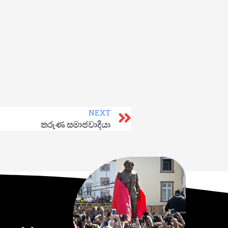
NEXT
තරුණ සමාජවාදියා