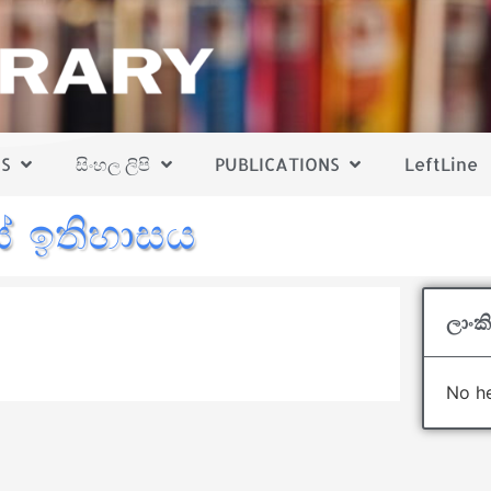
S
සිංහල ලිපි
PUBLICATIONS
LeftLine
රයේ ඉතිහාසය
ලාංකි
No he