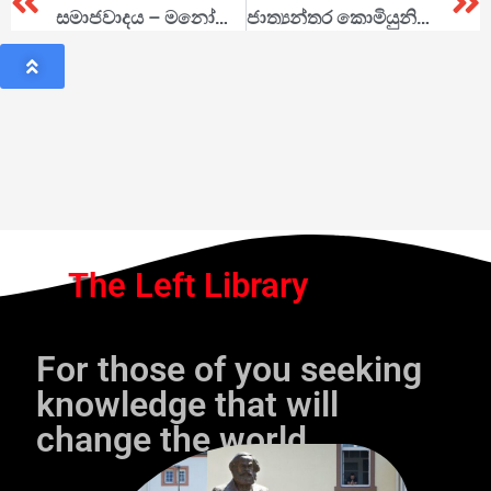
සමාජවාදය – මනෝරාජ්‍යයෙන් විද්‍යාව දක්වා සංවර්ධනය වීම
ජාත්‍යන්තර කොමියුනිස්ට්වාදියා
The Left Library
For those of you seeking
knowledge that will
change the world