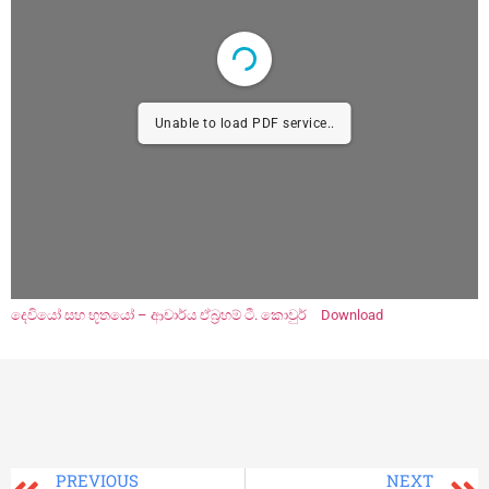
Unable to load PDF service..
දෙවියෝ සහ භූතයෝ – ආචාර්ය ඒබ්‍රහම් ටී. කොවුර්
Download
PREVIOUS
NEXT