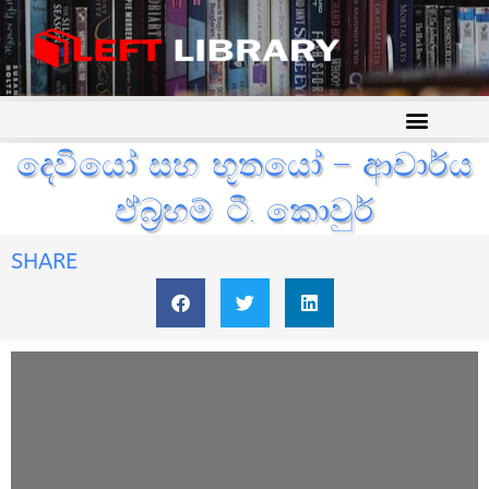
දෙවියෝ සහ භූතයෝ – ආචාර්ය
ඒබ්‍රහම් ටී. කොවුර්
SHARE