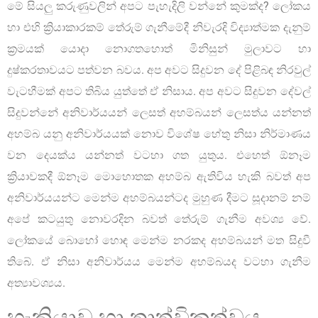
මේ සියලු කරුණුවලින් අපට පැහැදිලි වන්නේ කුමක්ද? ලෝකය
හා එහි ක්‍රියාකාරකම් තේරුම් ගැනීමේදී නිවැරදි විද්‍යාත්මක දැනුම්
ක්‍රමයක් යොදා නොගතහොත් මිනිසුන් මුලාවට හා
දුෂ්කරතාවයට පත්වන බවය. අප අවට සිදුවන දේ පිළිබඳ නිරවුල්
වැටහීමක් අපට තිබිය යුත්තේ ඒ නිසාය. අප අවට සිදුවන දේවල්
සිදුවන්නේ අනිවාර්යයන් ලෙසත් අහම්බයන් ලෙසත්ය යන්නත්
අහම්බ යනු අනිවාර්යයක් නොව විශේෂ හේතු නිසා නිර්මාණය
වන දෙයක්ය යන්නත් වටහා ගත යුතුය. එහෙත් ඕනෑම
ක්‍රියාවකදී ඕනෑම මොහොතක අහම්බ ඇතිවිය හැකි බවත් අප
අනිවාර්යයන්ට මෙන්ම අහම්බයන්ටද මුහුණ දීමට සූදානම් නම්
අපේ කටයුතු නොවරදින බවත් තේරුම් ගැනීම අවශ්‍ය වේ.
ලෝකයේ බොහෝ හොඳ මෙන්ම නරකද අහම්බයන් මත සිදුවී
තිබේ. ඒ නිසා අනිවාර්යය මෙන්ම අහම්බයද වටහා ගැනීම
අත්‍යාවශ්‍යය.
හැකියාව හා තාත්විකත්වය