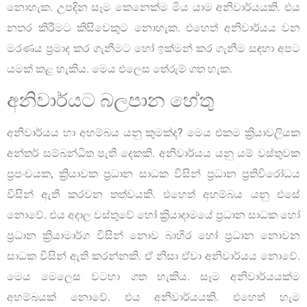
නොහැක. උපදින සෑම කෙනෙක්ම මිය යාම අනිවාර්යයකි. එය
නතර කිරීමට කිසිවෙකුට නොහැක. එහෙත් අනිවාර්යය වන
මරණය ප්‍රමාද කර ගැනීමට හෝ ඉක්මන් කර ගැනීම සඳහා අපට
යමක් කළ හැකිය. මෙය එලෙස තේරුම් ගත හැක.
අනිවාර්යට බලපාන හේතු
අනිවාර්යය හා අහම්බය යනු කුමක්ද? මෙය එකම ක්‍රියාවලියක
අන්තර් සම්බන්ධිත පැති දෙකකි. අනිවාර්යය යනු යම් වස්තුවක
ප්‍රපංචයක, ක්‍රියාවක ප්‍රධාන සාධක විසින් ප්‍රධාන ප්‍රතිවිරෝධය
විසින් ඇති කරවන තත්වයකි. එහෙත් අහම්බය යනු එසේ
නොවේ. එය අදාල වස්තුවේ හෝ ක්‍රියාදාමයේ ප්‍රධාන සාධක හෝ
ප්‍රධාන ක්‍රියාමාර්ග විසින් නොව බාහිර හෝ ප්‍රධාන නොවන
සාධක විසින් ඇති කරන්නකි. ඒ නිසා ඒවා අනිවාර්යය නොවේ.
මෙය මෙලෙස වටහා ගත හැකිය. සෑම අනිවාර්යයක්ම
අහම්බයක් නොවේ. එය අනිවාර්යයකි. එහෙත් හැම