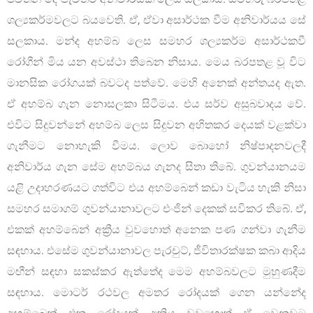
ශල්‍යකර්මවලට බයවෙති. ඒ, ඒවා අසාර්ථක වීම අනිවාර්යය සේ
සලකාය. මන්ද අහම්බ ලෙස සමහර ශල්‍යකර්ම අසාර්ථකවී
රෝගීන් මිය යන අවස්ථා තිබෙන නිසාය. මෙය බරපතළ වූ විට
මානසික රෝගයක් බවටද පත්වේ. මෙහි අනෙක් අන්තයද ඇත.
ඒ අහම්බ ගැන නොසලකා සිටීමය. එය සර්ව අසුබවාදය වේ.
එවිට සිදුවන්නේ අහම්බ ලෙස සිදුවන අහිතකර දෙයක් වළක්වා
ගැනීමට නොහැකි වීමය. ලොව බොහෝ නිෂ්පාදනවලදී
අනිවාර්ය ගැන සේම අහම්බය ගැනද සිතා තිබේ. ගුවන්යානයම
යළි උදාහරණයට ගත්විට එය අහම්බෙන් කඩා වැටිය හැකි නිසා
සමහර සමාගම් ගුවන්යානාවලට එංජින් දෙකක් සවිකර තිබේ. ඒ,
එකක් අහම්බෙන් අක්‍රීය වුවහොත් අනෙක පණ ගන්වා ගැනීම
සඳහාය. එසේම ගුවන්යානාවල පැරචුට්, ජීවිතාරක්ෂක කබා ආදිය
මඟීන් සඳහා සකස්කර ඇත්තේද මෙම අහම්බවලට මුහුණදීම
සඳහාය. මොටර් රථවල අමතර රෝදයක් ගෙන යන්නේද