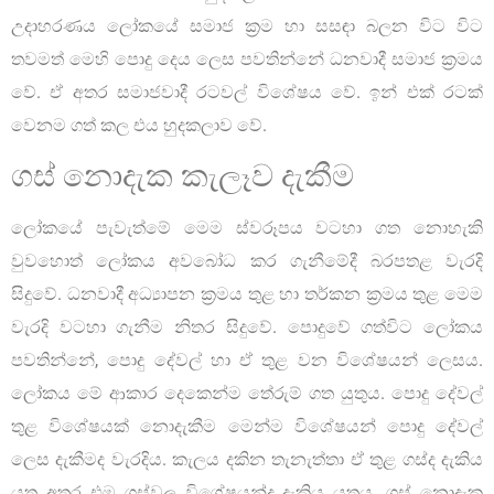
උදාහරණය ලෝකයේ සමාජ ක්‍රම හා සසඳා බලන විට විට
තවමත් මෙහි පොදු දෙය ලෙස පවතින්නේ ධනවාදී සමාජ ක්‍රමය
වේ. ඒ අතර සමාජවාදී රටවල් විශේෂය වේ. ඉන් එක් රටක්
වෙනම ගත් කල එය හුදකලාව වේ.
ගස් නොදැක කැලෑව දැකීම
ලෝකයේ පැවැත්මේ මෙම ස්වරූපය වටහා ගත නොහැකි
වුවහොත් ලෝකය අවබෝධ කර ගැනීමේදී බරපතළ වැරදි
සිදුවේ. ධනවාදී අධ්‍යාපන ක්‍රමය තුළ හා තර්කන ක්‍රමය තුළ මෙම
වැරදි වටහා ගැනීම නිතර සිදුවේ. පොදුවේ ගත්විට ලෝකය
පවතින්නේ, පොදු දේවල් හා ඒ තුළ වන විශේෂයන් ලෙසය.
ලෝකය මේ ආකාර දෙකෙන්ම තේරුම් ගත යුතුය. පොදු දේවල්
තුළ විශේෂයක් නොදැකීම මෙන්ම විශේෂයන් පොදු දේවල්
ලෙස දැකීමද වැරදිය. කැලය දකින තැනැත්තා ඒ තුළ ගස්ද දැකිය
යුතු අතර එම ගස්වල විශේෂයන්ද දැකිය යුතුය. ගස් නොදැක