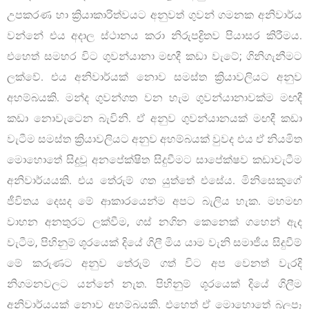
උපකරණ හා ක්‍රියාකාරිත්වයට අනුවත් ගුවන් ගමනක අනිවාර්ය
වන්නේ එය අදාල ස්ථානය කරා නිරුපද්‍රිතව පියාසර කිරීමය.
එහෙත් සමහර විට ගුවන්යානා මඟදී කඩා වැටේ; ගිනිගැනීමට
ලක්වේ. එය අනිවාර්යක් නොව සමස්ත ක්‍රියාවලියට අනුව
අහම්බයකි. මන්ද ගුවන්ගත වන හැම ගුවන්යානාවක්ම මඟදී
කඩා නොවැටෙන බැවිනි. ඒ අනුව ගුවන්යානයක් මඟදී කඩා
වැටීම සමස්ත ක්‍රියාවලියට අනුව අහම්බයක් වුවද එය ඒ නියමිත
මොහොතේ සිදුවූ අනපේක්ෂිත සිදුවීමට සාපේක්ෂව කඩාවැටීම
අනිවාර්යයකි. එය තේරුම් ගත යුත්තේ එසේය. මිනිසෙකුගේ
ජීවිතය දෙසද මේ ආකාරයෙන්ම අපට බැලිය හැක. මහමඟ
වාහන අනතුරට ලක්වීම, ගස් නගින කෙනෙක් ගහෙන් ඇද
වැටීම, පිහිනුම් ශූරයෙක් දියේ ගිලී මිය යාම වැනි සමාජීය සිදුවීම්
මේ කරුණට අනුව තේරුම් ගත් විට අප වෙනත් වැරදි
නිගමනවලට යන්නේ නැත. පිහිනුම් ශූරයෙක් දියේ ගිලීම
අනිවාර්යයක් නොව අහම්බයකි. එහෙත් ඒ මොහොතේ බලපෑ