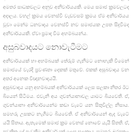
අමතර සාධකවලට අනුව අනිවාර්යයකි. මෙය සමාජ ක්‍රමවලටද
අදාලය. වහල් ක්‍රමය වෙනස්වී වැඩවසම් ක්‍රමය ඒම අනිවාර්යය
වූවා මෙන්ම ධනවාදය වෙනස්වී නව සමාජයක උපත සිදුවීමද
අනිවාර්යයකි. ඒවා ප්‍රමාද වීම අහම්බයන්ය.
අසුබවාදයට නොවැටීමට
අනිවාර්යයක් හා අහම්බයක් තේරුම් ගැනීමට නොහැකි වීමෙන්
සමාජයේ වැරදි ප්‍රවණතා දෙකක් මතුවේ. එකක් අසුබවාදය වන
අතර අනෙක විඥානවාදයයි.
අසුබවාදය යනු අහම්බයක් අනිවාර්යයක් ලෙස සලකා නිතර ඊට
බියෙන් සිටීමය. එවැනි අය ගුවන්යානාවල යාමට බියවෙති. ඒ,
ගුවන්යානා අනිවාර්යෙන්ම කඩා වැටේ යන සිතුවිල්ල නිසාය.
සමහරු උසකට නැගීමට බියවෙති. ඒ අනිවාර්යෙන් ඇද වැටේ
යයි සිතාය. ඇතැමෙක් සමාජ ක්‍රම වෙනස් නොවේ යැයි සිතති. ඒ,
පවතින දේ පැවතීම අනිවාර්යක් ලෙස සලකාය. සමහරු බරපතළ