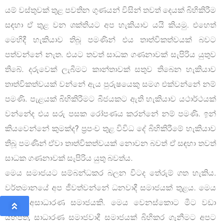
යම් වස්තුවක් තුළ පවතින ගුණයන් විසින් තවත් දෙයක් බිහිකිරීම
සඳහා ඒ තුළ වන ශක්තියට අප හැකියාව යයි කියමු. එහෙත්
මෙහිදී හැකියාව තිබූ පමණින් එය තාත්විකත්වයක් බවට
පත්වන්නේ නැත. එයට තවත් සාධක ගණනාවක් සැපිරිය යුතුව
තිබේ. දරුවෙක් ලැබීමට කාන්තාවක් සතුව තිබෙන හැකියාව
තාත්විකත්වයක් වන්නේ ඇය පුරුෂයෙකු සමග එක්වන්නේ නම්
පමණි. පැළයක් බිහිකිරීමට බීජයකට ඇති හැකියාව යථාර්ථයක්
වන්නේද එය සරු පසක රෝපණය කරන්නේ නම් පමණි. ඉන්
කියවෙන්නේ කුමක්ද? ප්‍රපංච තුළ විවිධ දේ බිහිකිරීමේ හැකියාව
තිබූ පමණින් ඒවා තාත්විකත්වයක් නොවන බවත් ඒ සඳහා තවත්
සාධක ගණනාවක් සැපිරිය යුතු බවත්ය.
මෙය සමාජයට සම්බන්ධකර බලන විටද තේරුම් ගත හැකිය.
වර්තමානයේ අප ජීවත්වන්නේ ධනවාදී සමාජයක් තුළය. මෙය
ඉතාම අසාධාරණ සමාජයකි. මෙය වෙනස්කොට මීට වඩා
යහපත්, සාධාරණ සමාජවාදී සමාජයක් බිහිකර ගැනීමට අපට