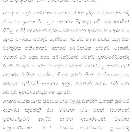
අප අවට ලෝකයත් මානව සමාජයත් නිවැරදිව වටහා ගැනීමේදී
ඒ වෙත ප්‍රවේශ විය යුතු ආකාරය පිළිබඳව අපි කථා කරමින්
සිටිමු. එහිදී තවත් එක් ආකාරයක් වන්නේ අඩංගුව සහ ආකාරය
ලෙස ලෝකය තේරුම් ගැනීමය. අඩංගුව හා ආකාරය යනු එක
වස්තුවක එකිනෙකට අන්තර් සම්බන්ධිත පාර්ශ්ව දෙකකි.
එහෙත් මේ දෙක අතර සම්බන්ධයක් මෙන්ම ප්‍රතිවිරෝධයක්ද
තිබේ. ඕනෑම භෞතික වස්තුවක් මෙන්ම සමාජයද සකස්ව ඇති
ආකාරයක් තිබේ. එසේම එහි අඩංගුවක්ද තිබේ. ඒ නිසා ලෝකය
තේරුම් ගැනීමේදී ආකාරය අනුව පමණක් නොව එහි වන
අඩංගුව අනුවද තේරුම් ගත යුතුවේ.
උදාහරණයක් ලෙස සමාජය දෙස බලමු. වත්මන් ධනපති ක්‍රමයේ
ආකාරය කුමක්ද? එය බොහෝ විට පෙනී සිටින්නේ
ප්‍රජාතන්ත්‍රවාදී ආණ්ඩු නැමති ආකාරයෙනි. විටෙක
සමූහාණ්ඩුවකි. තවත් විටෙක ජනරජයකි. ලංකාවේදී