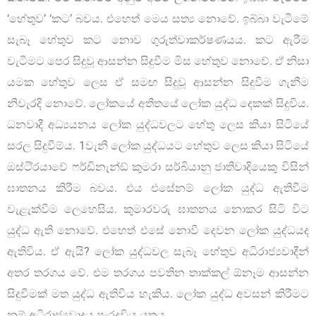
‘හේතුව’ ‘කට’ බවය. එහෙත් මෙය සත්‍ය නොවේ. ඉබ්බා වැටීමේ
සැබෑ හේතුව කට නොව ගුරුත්වාකර්ෂණයය. කට ඇරීම
වැටීමට පෙර සිදුවූ ආසන්න සිදුවීම මිස හේතුව නොවේ. ඒ නිසා
යමක හේතුව ලෙස ඒ සමඟ සිදුවූ ආසන්න සිදුවීම ගැනීම
නිවැරදි නොවේ. ලෝකයේ අතීතයේ ලෝක යුද්ධ දෙකක් සිදුවිය.
ධනවාදී අධ්‍යයනය ලෝක යුද්ධවලට හේතු ලෙස කියා සිටියේ
සරල සිදුවීම්ය. 1වැනි ලෝක යුද්ධයට හේතුව ලෙස කියා සිටියේ
ඔස්ටි්‍රයාවේ ෆර්ඩිනැන්ඞ් කුමරා සර්බියානු ජාතිවාදියෙකු විසින්
ඝාතනය කිරීම බවය. එය එසේනම් ලෝක යුද්ධ ඇතිවීම
වැළැක්වීම ලෙහෙසිය. කුමාරවරු ඝාතනය නොකර සිටි විට
යුද්ධ ඇති නොවේ. එහෙත් එසේ නොවී දෙවන ලෝක යුද්ධයද
ඇතිවිය. ඒ ඇයි? ලෝක යුද්ධවල සැබෑ හේතුව අධිරාජ්‍යවාදීන්
අතර තරගය වේ. එම තරගය පවතින තාක්කල් ඕනෑම ආසන්න
සිදුවීමක් මත යුද්ධ ඇතිවිය හැකිය. ලෝක යුද්ධ අවසන් කිරීමට
නම් අධිරාජ්‍යවාදය පැරදවිය යුතුය.