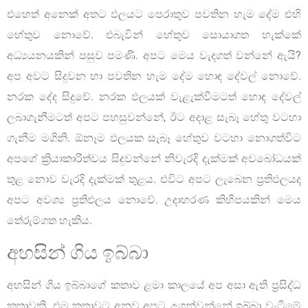
එහෙත් අනෙක් අතට ඵලයට පෙරාතුව පවතින හැම දේම එහි
හේතුව නොවේ. එබැවින් හේතුව සොයාගත හැක්කේ
අධ්‍යයනයකින් පසුව පමණි. අපට මෙය වැදගත් වන්නේ ඇයි?
අප අවට සිදුවන හා පවතින හැම දේම හොඳ දේවල් නොවේ.
නරක දේද සිදුවේ. නරක ඵලයක් වැළැක්වීමටත් හොඳ දේවල්
ලබාගැනීමටත් අපට පහසුවන්නේ, ඊට අදාළ සැබෑ හේතු වටහා
ගැනීම මගිනි. ඕනෑම ඵලයක සැබෑ හේතුව වටහා නොගත්විට
අපගේ ක්‍රියාකාරිත්වය සිදුවන්නේ නිවැරදි දැක්මක් අවබෝධයක්
තුළ නොව වැරදි දැක්මක් තුළය. එවිට අපට ලැබෙන ප්‍රතිඵලයද
අපට අවශ්‍ය ප්‍රතිඵලය නොවේ. උදාහරණ කිහිපයකින් මෙය
තේරුම්ගත හැකිය.
අහසින් ගිය ඉබ්බා
අහසින් ගිය ඉබ්බාගේ කතාව ළමා කාලයේ අප අසා ඇති ප්‍රසිද්ධ
කතාවකි. එම කතාවට අනුව අපට උගන්වන්නේ ඉබ්බා වැටීමේ