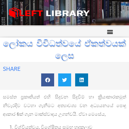
ලෝකය විවිධත්වයේ ඒකත්වයක්
ලෙස
SHARE
සමස්ත ප්‍රකෘතියත් එහි සිදුවන සිදුවීම් හා ක්‍රියාකාරකමුත්
නිවැරදිව වටහා ගැනීමට අත්‍යාවශ්‍ය වන අධ්‍යයනයේ පොදු
ආකාර 6ක් ගැන මාක්ස්වාදය උගන්වයි. ඒවා මෙසේය,
විශ්වීයත්වය, විශේෂිතය සමඟ හුදකලාව