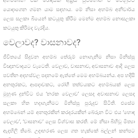
අහම්බෙන් එක රෝදයක් අක්‍රිය වුවහොත් ඒ වෙනුවට
යොදාගෙන ගමන යාම සඳහාය. මේ නිසා අහම්බ අනිවාර්ය
ලෙස සලකා බියෙන් කටයුතු කිරීම මෙන්ම අහම්බ නොසලකා
කටයුතු කිරීමද වැරදිය.
වෙලාවද? වාසනාවද?
ජීවිතයේ සිදුවන අහම්බ තේරුම් නොගැනීම නිසා මිනිස්සු
විඥානවාදයට වැටෙති. වෙලාව, වාසනාව, අවාසනාව ආදි ලෙස
පවතින අදහස්වල පදනමේ ඇත්තේ මෙම අහම්බයන්ය. අප හදිසි
අනතුරකට, ආපදාවකට, රෝගී තත්වයකට අහම්බයක් ලෙස
මුහුණ දුන්විට එය ‘නරක වෙලාව’ ලෙසද අවාසනාව ලෙසද
සලකා හිත හදාගැනීමට මිනිස්සු පුරුදුව සිටිති. එසේම
අහම්බෙන් යම් අනතුරකින් කරදරයකින් බේරුන විට එය ‘හොඳ
වෙලාව’, ‘වාසනාව’ ලෙස විශ්වාස කරති. මේ නිසා බිහිවූ මිත්‍යා
ඇදහිලි තිබේ. උදාහරණ ලෙස ගත හැක්කේ බල්ලන් කන්පට