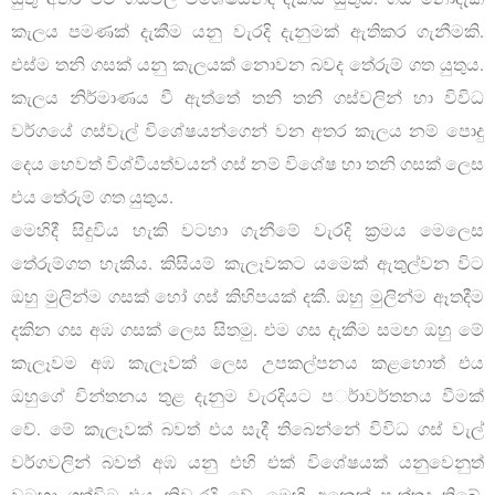
කැලය පමණක් දැකීම යනු වැරදි දැනුමක් ඇතිකර ගැනීමකි.
එස්ම තනි ගසක් යනු කැලයක් නොවන බවද තේරුම් ගත යුතුය.
කැලය නිර්මාණය වී ඇත්තේ තනි තනි ගස්වලින් හා විවිධ
වර්ගයේ ගස්වැල් විශේෂයන්ගෙන් වන අතර කැලය නම් පොදු
දෙය හෙවත් විශ්වීයත්වයන් ගස් නම් විශේෂ හා තනි ගසක් ලෙස
එය තේරුම් ගත යුතුය.
මෙහිදී සිදුවිය හැකි වටහා ගැනීමේ වැරදි ක්‍රමය මෙලෙස
තේරුම්ගත හැකිය. කිසියම් කැලෑවකට යමෙක් ඇතුල්වන විට
ඔහු මුලින්ම ගසක් හෝ ගස් කිහිපයක් දකී. ඔහු මුලින්ම ඈතදීම
දකින ගස අඹ ගසක් ලෙස සිතමු. එම ගස දැකීම සමඟ ඔහු මේ
කැලෑවම අඹ කැලෑවක් ලෙස උපකල්පනය කළහොත් එය
ඔහුගේ චින්තනය තුළ දැනුම වැරදියට පර්ාවර්තනය වීමක්
වේ. මේ කැලෑවක් බවත් එය සැදී තිබෙන්නේ විවිධ ගස් වැල්
වර්ගවලින් බවත් අඹ යනු එහි එක් විශේෂයක් යනුවෙනුත්