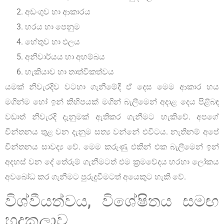
අඩංගුව හා ආකාරය
හරය හා පෙනුම
හේතුව හා ඵලය
අනිවාර්යය හා අහම්බය
හැකියාව හා තාත්විකත්වය
යමක් නිවැරදිව වටහා ගැනීමේදී ඒ දෙස මෙම ආකාර හය
මගින්ම හෝ ඉන් කිහිපයක් මගින් බැලීමෙන් අදාළ දෙය පිළිබඳ
වඩාත් නිවැරදි දැනුමක් ඇතිකර ගැනීමට හැකිවේ. අපගේ
චින්තනය තුළ වන දැනුම සත්‍ය වන්නේ එවිටය. නැතිනම් අපේ
චින්තනය සාවද්‍ය වේ. මෙම කරුණු එකින් එක බැලීමෙන් ඉන්
අදහස් වන දේ තේරුම් ගැනීමටත් එම ක්‍රමවේදය හරහා ලෝකය
අවබෝධ කර ගැනීමට පුරුදුවීමටත් අයෙකුට හැකි වේ.
විශ්වීයත්වය, විශේෂිතය සමඟ
හුදකලාව