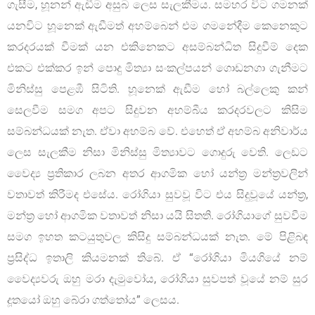
ගැසීම, හූනන් ඇඬීම අසුබ ලෙස සැලකීමය. සමහර විට ගමනක්
යනවිට හූනෙක් ඇඬීමත් අහම්බෙන් එම ගමනේදීම කෙනෙකුට
කරදරයක් වීමක් යන එකිනෙකට අසම්බන්ධිත සිදුවීම් දෙක
එකට එක්කර ඉන් පොදු මිත්‍යා සංකල්පයන් ගොඩනගා ගැනීමට
මිනිස්සු පෙළඹී සිටිති. හූනෙක් ඇඩීම හෝ බල්ලෙකු කන්
සෙලවීම සමග අපට සිදුවන අහම්බීය කරදරවලට කිසිම
සම්බන්ධයක් නැත. ඒවා අහම්බ වේ. එහෙත් ඒ අහම්බ අනිවාර්ය
ලෙස සැලකීම නිසා මිනිස්සු මිත්‍යාවට ගොදුරු වෙති. ලෙඩට
වෛද්‍ය ප්‍රතිකාර ලබන අතර ආගමික හෝ යන්ත්‍ර මන්ත්‍රවලින්
වතාවත් කිරීමද එසේය. රෝගියා සුවවූ විට එය සිදුවූයේ යන්ත්‍ර,
මන්ත්‍ර හෝ ආගමික වතාවත් නිසා යයි සිතති. රෝගියාගේ සුවවීම
සමග ඉහත කටයුතුවල කිසිදු සම්බන්ධයක් නැත. මේ පිළිබඳ
ප්‍රසිද්ධ ඉතාලි කියමනක් තිබේ. ඒ “රෝගියා මියගියේ නම්
වෛද්‍යවරු ඔහු මරා දැමුවෝය, රෝගියා සුවපත් වූයේ නම් සුර
දූතයෝ ඔහු බේරා ගත්තෝය” ලෙසය.