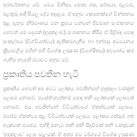
පරාවර්තනය වේ. මෙය මිනිසා, පොත, ගස, සර්පයා, එළවළු,
පළතුරු ආදී සියලු දේට අදාළය. ඒ අනුව කෙනෙක්ගේ චින්තනය
තුළ දැනුම නිර්මාණය වන ක්‍රමය වන්නේ ජීවමාන සංජානනය
හෙවත් යම් දෙයක් (හුදකලාව) සංජානනය කිරීම ඒ පිළිබඳ පොදු
සංකල්පය (විශ්වීයත්වය) ඇතිකරගැනීම හා ඉන්පසු අධ්‍යයනය
ක්‍රියාවලිය මගින් එහි විශේෂ ලක්‍ෂණ (විශේෂිතය) අවබෝධ කර
ගැනීම නැමති රටාවට අනුව වේ.
ප්‍රකෘතිය පවතින හැටි
ප්‍රකෘතිය හෙවත් අප අවට ලෝකය පවතින්නේ හුදකලා වස්තූන්
ලෙසම නොවේ. එසේත් නැත්නම් පොදු තනි ලෝකයක් ලෙසටත්
නොවේ. එය පවතින්නේ විවිධත්වයේ ඒකත්වයක් ලෙසය.
එසේම ඒකත්වය තුළ විවිධත්වයක් ලෙසය. ලෝකය තේරුම් ගත
හැක්කේ එසේය. එහිදී ඕනෑම තනි තනි සිදුවීමක් තනි වස්තුවක්
‘හුදකලාව’ ලෙස සැලකේ. ඒ අතර එම වර්ගයේ විශේෂ ලක්‍ෂණ