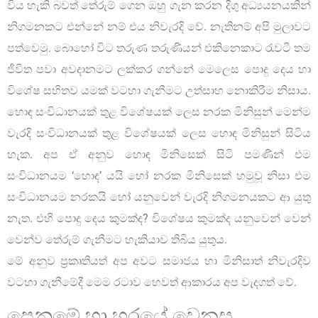
විය හැකි බවත් තේරුම් ගෙන ඔහු ගැන කරන දිගු අධ්‍යයනයකින්
නිගමනකට එන්නේ නම් එය නිවැරදි වේ. නැතිනම් අපි මුලාවට
පත්වෙමු. බොහෝ විට තරුණ තරුණියන් එකිනෙකාට රැවටී තම
ජීවිත පවා අවදානමට ලක්කර ගන්නේ මෙලෙස පොදු දෙය හා
විශේෂ සහිතව යමක් වටහා ගැනීමට උත්සාහ නොකිරීම නිසාය.
හොඳ සංවිධානයක් තුළ විශේෂයක් ලෙස නරක මිනිසුන් මෙන්ම
වැරදි සංවිධානයක් තුළ විශේෂයක් ලෙස හොඳ මිනිසුන් සිටිය
හැක. අප ඒ අනුව හොඳ මිනිසෙක් සිටි පමණින් එම
සංවිධානයම ‘හොඳ’ යයි හෝ නරක මිනිසෙක් හමුවූ නිසා එම
සංවිධානයම නරකයි හෝ යනුවෙන් වැරදි නිගමනයකට ආ යුතු
නැත. එහි පොදු දෙය කුමක්ද? විශේෂය කුමක්ද යනුවෙන් වෙන්
වෙන්ව තේරුම් ගැනීමට හැකියාව තිබිය යුතුය.
මේ අනුව ප්‍රකෘතියත් අප අවට සමාජය හා මිනිසාත් නිවැරදිව
වටහා ගැනීමේදී මෙම රටාව හෙවත් ආකාරය අප වැදගත් වේ.
පෙනුමේ හා හරයේ වෙනස