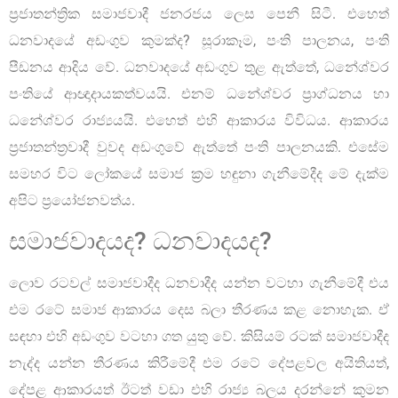
ප්‍රජාතන්ත්‍රික සමාජවාදී ජනරජය ලෙස පෙනී සිටී. එහෙත්
ධනවාදයේ අඩංගුව කුමක්ද? සූරාකෑම, පංති පාලනය, පංති
පීඩනය ආදිය වේ. ධනවාදයේ අඩංගුව තුළ ඇත්තේ, ධනේශ්වර
පංතියේ ආඥාදායකත්වයයි. එනම් ධනේශ්වර ප්‍රාග්ධනය හා
ධනේශ්වර රාජ්‍යයයි. එහෙත් එහි ආකාරය විවිධය. ආකාරය
ප්‍රජාතන්ත්‍රවාදී වුවද අඩංගුවේ ඇත්තේ පංති පාලනයකි. එසේම
සමහර විට ලෝකයේ සමාජ ක්‍රම හඳුනා ගැනීමේදීද මේ දැක්ම
අපිට ප්‍රයෝජනවත්ය.
සමාජවාදයද? ධනවාදයද?
ලොව රටවල් සමාජවාදීද ධනවාදීද යන්න වටහා ගැනීමේදී එය
එම රටේ සමාජ ආකාරය දෙස බලා තීරණය කළ නොහැක. ඒ
සඳහා එහි අඩංගුව වටහා ගත යුතු වේ. කිසියම් රටක් සමාජවාදීද
නැද්ද යන්න තීරණය කිරීමේදී එම රටේ දේපළවල අයිතියත්,
දේපළ ආකාරයත් ඊටත් වඩා එහි රාජ්‍ය බලය දරන්නේ කුමන