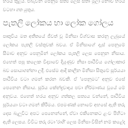
හරය තුළය. එබැවින් පෙනුම සත්‍ය ලෙස සිතා මුලා නොවී හරය
වටහා ගත යුතුය.
පැතලි ලෝකය හා ලෝක ගෝලය
පෘතුවිය මත අතීතයේ ජීවත් වූ මිනිසා විශ්වාස කරනු ලැබුයේ
ලෝකය පැතලි වස්තුවක් බවය. ඒ මිනිසාගේ දෑස් පෙනුමේ
සීමාව අනුව පෙනුමින් ලෝකය පැතලි ලෙස පෙනුන නිසාය.
එහෙත් පසු කලෙක විද්‍යාවේ දියුණුව නිසා පෘථිවිය ගෝලාකාර
බව සොයාගන්නා ලදී. එසේම ආදි කාලීන මිනිසා සිතුවේ සූර්යයා
පෘථිවිය වටා ගමන් කරන බවකි. ඒ ‘පෙනුමට’ අනුව එසේ
පෙනෙන නිසාය. සූර්ය කේන්ද්‍රවාදය පවා නිර්මාණය වූයේ මේ
අනුවය. එහෙත් හරය අනුව ගත්කල සත්‍යය වන්නේ, පෘථිවිය
සූර්යයා වටා ගමන් කිරීමය. එපමණක් නොවේ අහසේ ඇති තරු
දෙස බැලූවිට අපට පෙනෙන්නේ, ඒවා එකිනෙකට ළංව පිහිටා
ඇති ලෙසය. විවිධ තරු රටා ‘රාශි’ ලෙස මිනිසා විසින් නම් කළේද