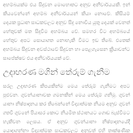
අහම්බයක්ම එය සිදුවන මොහොතට අනුව අනිවාර්යයකි. ඉන්
කියවෙන්නේ අහම්බ අනිවාර්යයන් කියා නොවේ. කිසියම්
දෙයක ප්‍රධාන සාධකවලට අනුව සිදු නොවිය යුතු දෙයක් වෙනත්
හේතුවක් මත සිදුවීම අහම්බය වේ. සමහර විට අහම්බයේ
හේතුව අපට සොයාගත නොහැකි වීමට ඉඩ තිබේ. එතෙක්
අහම්බය සිදුවන අවස්ථාවේ සිදුවන හා පෙළගැසෙන ක්‍රියාවන්ට
සාපේක්ෂව එය අනිවාර්යයක් වේ.
උදාහරණ මගින් තේරුම් ගැනීම
සරල උදාහරණ කිපයකින්ම මෙය තේරුම් ගැනීමට අපට
පුළුවන. ගුවන්යානාවක ගමනකින් මෙය තේරුම් ගනිමු. ගුවන්
යානා නිෂ්පාදනය කර තිබෙන්නේ විද්‍යාත්මක නියම අනුව ගුවන්
ගතවී ගුවනේ පියාසර කොට නියමිත ස්ථානයට ගොඩ බැස්වීමට
හැකිවන ලෙසය. ඒ අනුව ගුවන්යානා නිෂ්පාදනයේදී
යොදාගන්නා විද්‍යාත්මක සාධකවලට අනුවත් එහි තාක්ෂණික