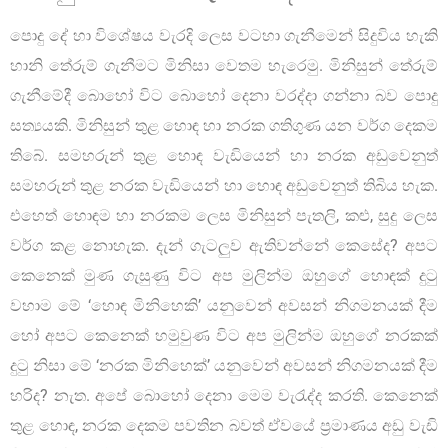
පොදු දේ හා විශේෂය වැරදි ලෙස වටහා ගැනීමෙන් සිදුවිය හැකි
හානි තේරුම් ගැනීමට මිනිසා වෙතම හැරෙමු. මිනිසුන් තේරුම්
ගැනීමේදී බොහෝ විට බොහෝ දෙනා වරද්දා ගන්නා බව පොදු
සත්‍යයකි. මිනිසුන් තුළ හොඳ හා නරක ගතිගුණ යන වර්ග දෙකම
තිබේ. සමහරුන් තුළ හොඳ වැඩියෙන් හා නරක අඩුවෙනුත්
සමහරුන් තුළ නරක වැඩියෙන් හා හොඳ අඩුවෙනුත් තිබිය හැක.
එහෙත් හොඳම හා නරකම ලෙස මිනිසුන් පැතලි, කළු, සුදු ලෙස
වර්ග කළ නොහැක. දැන් ගැටලුව ඇතිවන්නේ කෙසේද? අපට
කෙනෙක් මුණ ගැසුණු විට අප මුලින්ම ඔහුගේ හොඳක් දුටු
වහාම මේ ‘හොඳ මිනිහෙකි’ යනුවෙන් අවසන් නිගමනයක් දීම
හෝ අපට කෙනෙක් හමුවුණ විට අප මුලින්ම ඔහුගේ නරකක්
දුටු නිසා මේ ‘නරක මිනිහෙක්’ යනුවෙන් අවසන් නිගමනයක් දීම
හරිද? නැත. අපේ බොහෝ දෙනා මෙම වැරැද්ද කරති. කෙනෙක්
තුළ හොඳ, නරක දෙකම පවතින බවත් ඒවයේ ප්‍රමාණය අඩු වැඩි