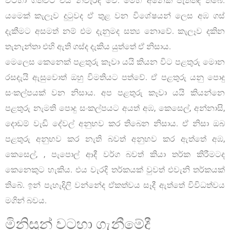
වටහා ගත්විට එය නිවැරදි වේ. මෙහි අනෙක් පැත්තද තිබේ.
යමෙක් කැලෑව දුටුවද ඒ තුළ වන විශේෂයන් ලෙස අඹ ගස්
දැකීමට අසමත් නම් එම දැනුමද සත්‍ය නොවේ. කැලෑව දකින
තැනැන්තා එහි ඇති ගස්ද දැකිය යුත්තේ ඒ නිසාය.
මෙලෙස කෙනෙක් පළතුරු කෑවා යයි කියන විට පළතුරු මොන
රසදැයි ඇසුවොත් ඔහු විමතියට පත්වේ. ඒ පළතුරු යනු පොදු
සංකල්පයක් වන නිසාය. අප පළතුරු කෑවා යයි කියන්නෙ
පළතුරු නැමති පොදු සංකල්පයට අයත් අඹ, කෙසෙල්, අන්නාසි,
දොඩම් වැඩි දේවල් අනුභව කර තිබෙන නිසාය. ඒ නිසා ඔබ
පළතුරු අනුභව කර නැති බවත් අනුභව කර ඇත්තේ අඹ,
කෙසෙල්, , පැපොල් ආදී වර්ග බවත් කියා තර්ක කිරීමටද
කෙනෙකුට හැකිය. එය වැරදි තර්කයක් වුවත් එවැනි තර්කයක්
තිබේ. ඉන් පැහැදිලි වන්නේද ඒකත්වය සෑදී ඇත්තේ විවිධත්වය
මගින් බවය.
මිනිසුන් වටහා ගැනීමේදී