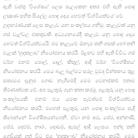
ඇති වස්තු ‘විශේෂය’ ලෙස සැලකෙන අතර එහි ඇති පොදු
ලක්‍ෂණ සහිත සියල්ල පොදු දෙය හෙවත් ‘විශ්වීයත්වය’ වේ.
උදාහරණයක් ලෙස කැලෑව යන සංකල්පය ගනිමු. කැලෑවක් යනු
ගස් වැල්වල එකතුවකි. අධ්‍යයනයේදී කැලෑව යනු පොදු දෙය
හෙවත් විශ්වීයත්වයයි. එම කැලෑවේ ඕනෑම තනි ගසක් හෝ තනි
වැලක් ‘හුදකලාව’ නියෝජනය කරයි. ඊළඟට එහි ඇති විවිධ ගස්
වර්ග එනම් පොල්, දෙල්, කිතුල්, ආදී වර්ග ‘විශේෂිතය’
නියෝජනය කරයි. මෙය බැලූ බැල්මට සරල වුවද චින්තනය තුළ
සත්‍යමය දැනුම ගොඩ නැගීමේදී මෙම වෙනස්කම් ඉතාම
තීරණාත්මක වේ. අප පළතුරු ගැන කතා කරමු. පළතුරු යනු පොදු
සංකල්පයකි. එනම් එය යමක පැවත්මේ විශ්වීයත්වය
නියෝජනය කරයි. එහෙත් පළතුරු යන පොදු සංකල්පය සැදී
තිබෙන්නේ විශේෂිතයන්ගෙනි. ඒවා නම් අඹ, පේර, අන්නාසි,
පේර, දෙළුම්, නාරං, දොඩම්, ඇපල් ආදී ලෙසය. ඉන්ද තනි
ගෙඩියක් ගත් විට එය ‘හුදකලාව’ නියෝජනය කරයි. මෙම