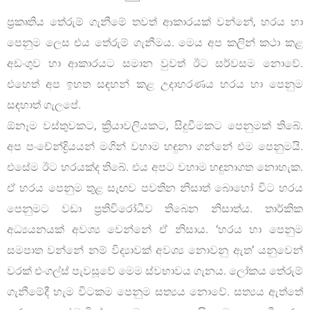
ප්‍රකෘතිය තේරුම් ගැනීමේ තවත් ආකාරයක් වන්නේ, හරය හා
පෙනුම ලෙස එය තේරුම් ගැනීමය. මෙය අප කලින් කථා කළ
අඩංගුව හා ආකාරයට සමාන වුවත් ඊට සර්වසම නොවේ.
එහෙත් අප ඉහත සඳහන් කළ උදාහරණය හරය හා පෙනුම
සඳහාත් ගැලපේ.
ඕනෑම වස්තුවකට, ක්‍රියාවලියකට, සිදුවීමකට පෙනුමක් තිබේ.
අප පංචේන්ද්‍රියයන් මගින් වහාම හඳුනා ගන්නේ එම පෙනුමයි.
එසේම ඊට හරයක්ද තිබේ. එය අපට වහාම හඳුනාගත නොහැක.
ඒ හරය පෙනුම තුළ සැඟව පවතින නිසාත් බොහෝ විට හරය
පෙනුමට වඩා ප්‍රතිවිරෝධීව තිබෙන නිසාත්ය. තාර්කික
අධ්‍යයනයක් අවශ්‍ය වෙන්නේ ඒ නිසාය. ‘හරය හා පෙනුම
සමපාත වන්නේ නම් විද්‍යාවක් අවශ්‍ය නොවනු ඇත’ යනුවෙන්
වරක් එංගල්ස් පැවසූවේ මෙම ස්වභාවය ගැනය. ලෝකය තේරුම්
ගැනීමේදී හැම විටකම පෙනුම සත්‍යය නොවේ. සත්‍යය ඇත්තේ