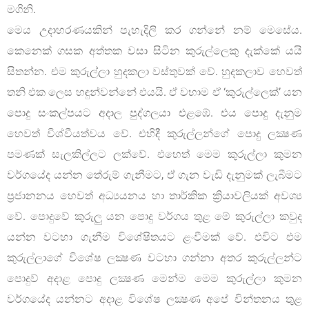
මගිනි.
මෙය උදාහරණයකින් පැහැදිලි කර ගන්නේ නම් මෙසේය.
කෙනෙක් ගසක අත්තක වසා සිටින කුරුල්ලෙකු දැක්කේ යයි
සිතන්න. එම කුරුල්ලා හුදකලා වස්තුවක් වේ. හුදකලාව හෙවත්
තනි එක ලෙස හඳුන්වන්නේ එයයි. ඒ වහාම ඒ ‘කුරුල්ලෙක්’ යන
පොදු සංකල්පයට අදාල පුද්ගලයා එළඹේ. එය පොදු දැනුම
හෙවත් විශ්වීයත්වය වේ. එහිදී කුරුල්ලන්ගේ පොදු ලක්‍ෂණ
පමණක් සැලකිල්ලට ලක්වේ. එහෙත් මෙම කුරුල්ලා කුමන
වර්ගයේද යන්න තේරුම් ගැනීමට, ඒ ගැන වැඩි දැනුමක් ලැබීමට
ප්‍රජානනය හෙවත් අධ්‍යයනය හා තාර්කික ක්‍රියාවලියක් අවශ්‍ය
වේ. පොදුවේ කුරුලු යන පොදු වර්ගය තුළ මේ කුරුල්ලා කවුද
යන්න වටහා ගැනීම විශේෂිතයට ළංවීමක් වේ. එවිට එම
කුරුල්ලාගේ විශේෂ ලක්‍ෂණ වටහා ගන්නා අතර කුරුල්ලන්ට
පොදුව් අදාළ පොදු ලක්‍ෂණ මෙන්ම මෙම කුරුල්ලා කුමන
වර්ගයේද යන්නට අදාළ විශේෂ ලක්‍ෂණ අපේ චින්තනය තුළ