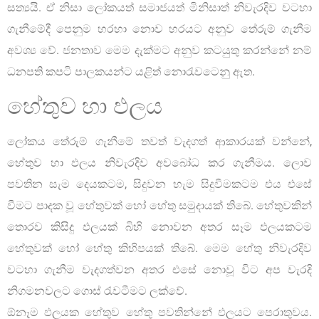
සත්‍යයි. ඒ නිසා ලෝකයත් සමාජයත් මිනිසාත් නිවැරදිව වටහා
ගැනීමේදී පෙනුම හරහා නොව හරයට අනුව තේරුම් ගැනීම
අවශ්‍ය වේ. ජනතාව මෙම දැක්මට අනුව කටයුතු කරන්නේ නම්
ධනපති කපටි පාලකයන්ට යළිත් නොරැවටෙනු ඇත.
හේතුව හා ඵලය
ලෝකය තේරුම් ගැනීමේ තවත් වැදගත් ආකාරයක් වන්නේ,
හේතුව හා ඵලය නිවැරදිව අවබෝධ කර ගැනීමය. ලොව
පවතින සැම දෙයකටම, සිදුවන හැම සිදුවීමකටම එය එසේ
වීමට පාදක වූ හේතුවක් හෝ හේතු සමුදායක් තිබේ. හේතුවකින්
තොරව කිසිදු ඵලයක් බිහි නොවන අතර සෑම ඵලයකටම
හේතුවක් හෝ හේතු කිහිපයක් තිබේ. මෙම හේතු නිවැරදිව
වටහා ගැනීම වැදගත්වන අතර එසේ නොවූ විට අප වැරදි
නිගමනවලට ගොස් රැවටීමට ලක්වේ.
ඕනෑම ඵලයක හේතුව හේතු පවතින්නේ ඵලයට පෙරාතුවය.