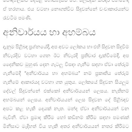
පෞද්ගලිකව දේපළ ගොඩගැසීම වේ. ලෙඩදුක් කරදර එන්නේද
ඒ හරහාය. එය වටහා නොගත්විට සිදුවන්නේ වංචාකාරයන්ට
රැවටීම පමණි.
අනිවාර්යය හා අහම්බය
දැනුම පිළිබඳ ප්‍රශ්නයේදී, අප අවට ලෝකය හා එහි සිදුවන සිදුවීම්
නිවැරදිව වටහා ගෙන ඊට නිවැරදි ප්‍රතිචාර දැක්වීමේදී, අප
දෛනිකව මුහුණ දෙන ගැටලු විසඳා ගැනීම සඳහා ඒවා තේරුම්
ගැනීමේදී “අනිවාර්යය හා අහම්බය” නම් ප්‍රකෘතිය තේරුම්
ගැනීමේ ආකාරයද වටහා ගත යුතුය. ලෝකයේ සිදුවන සියලුම
දේවල් සිදුවන්නේ එක්කෝ අනිවාර්යයන් ලෙසය. නැතිනම්
අහම්බයන් ලෙසය. අනිවාර්යයන් ලෙස සිදුවන දේ පිළිබඳව
අපට කළ හැකි දෙයක් නැත. මන්ද ඒවා අනිවාර්යයන් වන
බැවිනි. ඒවා ප්‍රමාද කිරීම හෝ කඩිනම් කිරීම සඳහා පමණක්
මිනිසාට මැදිහත් විය හැකි අතර අනිවාර්යයන් නතර කිරීමට