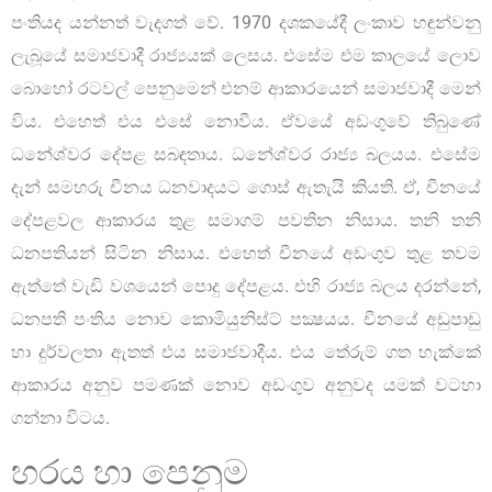
පංතියද යන්නත් වැදගත් වේ. 1970 දශකයේදී ලංකාව හඳුන්වනු
ලැබූයේ සමාජවාදී රාජ්‍යයක් ලෙසය. එසේම එම කාලයේ ලොව
බොහෝ රටවල් පෙනුමෙන් එනම් ආකාරයෙන් සමාජවාදී මෙන්
විය. එහෙත් එය එසේ නොවීය. ඒවයේ අඩංගුවේ තිබුණේ
ධනේශ්වර දේපළ සබඳතාය. ධනේශ්වර රාජ්‍ය බලයය. එසේම
දැන් සමහරු චීනය ධනවාදයට ගොස් ඇතැයි කියති. ඒ, චීනයේ
දේපළවල ආකාරය තුළ සමාගම් පවතින නිසාය. තනි තනි
ධනපතියන් සිටින නිසාය. එහෙත් චීනයේ අඩංගුව තුළ තවම
ඇත්තේ වැඩි වශයෙන් පොදු දේපළය. එහි රාජ්‍ය බලය දරන්නේ,
ධනපති පංතිය නොව කොමියුනිස්ට් පක්‍ෂයය. චීනයේ අඩුපාඩු
හා දුර්වලතා ඇතත් එය සමාජවාදීය. එය තේරුම් ගත හැක්කේ
ආකාරය අනුව පමණක් නොව අඩංගුව අනුවද යමක් වටහා
ගන්නා විටය.
හරය හා පෙනුම