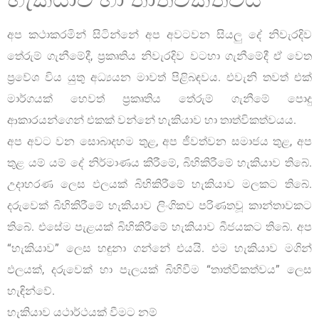
අප කථාකරමින් සිටින්නේ අප අවටවන සියලු දේ නිවැරදිව
තේරුම් ගැනීමේදී, ප්‍රකෘතිය නිවැරදිව වටහා ගැනීමේදී ඒ වෙත
ප්‍රවේශ විය යුතු අධ්‍යයන මාවත් පිළිබඳවය. එවැනි තවත් එක්
මාර්ගයක් හෙවත් ප්‍රකෘතිය තේරුම් ගැනීමේ පොදු
ආකාරයන්ගෙන් එකක් වන්නේ හැකියාව හා තාත්විකත්වයය.
අප අවට වන සොබාදහම තුළ, අප ජීවත්වන සමාජය තුළ, අප
තුළ යම් යම් දේ නිර්මාණය කිරීමේ, බිහිකිරීමේ හැකියාව තිබේ.
උදාහරණ ලෙස ඵලයක් බිහිකිරීමේ හැකියාව මලකට තිබේ.
දරුවෙක් බිහිකිරීමේ හැකියාව ලිංගිකව පරිණතවූ කාන්තාවකට
තිබේ. එසේම පැළයක් බිහිකිරීමේ හැකියාව බීජයකට තිබේ. අප
“හැකියාව” ලෙස හඳුනා ගන්නේ එයයි. එම හැකියාව මගින්
ඵලයක්, දරුවෙක් හා පැලයක් බිහිවීම “තාත්විකත්වය” ලෙස
හැඳින්වේ.
හැකියාව යථාර්ථයක් වීමට නම්