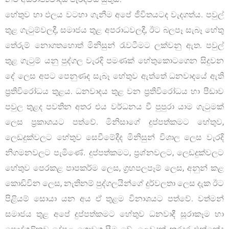
හේතුව හා ඵලය වටහා ගැනීම අපේ ජීවිතයටද වැදගත්ය. පවුල්
තුළ ගැටුම්වලදී, සමාජය තුළ අපරාධවලදී, ඊට බලපෑ සැබෑ හේතු
තේරුම් නොගතහොත් මිනිසුන් රැවටීමට ලක්වනු ඇත. පවුල්
තුළ ගැටුම් යනු පුද්ගල වැරදි පමණක් හේතුකොටගෙන සිදුවන
දේ ලෙස අපට පෙනුණද සැබෑ හේතුව ඇත්තේ ධනවාදයේ ඇති
ප්‍රතිවිරෝධය තුළය. ධනවාදය තුළ වන ප්‍රතිවිරෝධය හා පීඩාව
පවුල තුළද පවතින අතර එය වර්ධනය වී පුපුරා යාම ගැටුමක්
ලෙස ප්‍රකාශයට පත්වේ. මිනිසාගේ දුප්පත්කමට හේතුව,
ලෙඩදුක්වලට හේතුව සෙවීමේදීද මිනිසුන් විශාල ලෙස වැරදි
නිගමනවලට පැමිණේ. දුප්පත්කමට, ප්‍රශ්නවලට, ලෙඩදුක්වලට
හේතුව පෙරකළ පාපකර්ම ලෙස, ග්‍රහපලපෑම් ලෙස, අනුන් කළ
කොඩිවින ලෙස, නැතිනම් පුද්ගලයින්ගේ දුර්වලතා ලෙස දැක ඊට
පිළියම් සොයා යන අය ඒ තුළම විනාශයට පත්වේ. වත්මන්
සමාජය තුළ අපේ දුප්පත්කමට හේතුව ධනවාදී සූරාකෑම හා