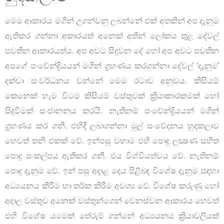
මෙම ආකාරය මගින් උගන්වනු ලබන්නේ එක් අතකින් අප දැනුම
ඇතිකර ගන්නා අකාරයත් අනෙක් අතින් ලෝකය තුළ දේවල්
පවතින ආකාරයත්ය. අප අවට සිදුවන දේ හෝ අප අවට පවතින
අපගේ පංචේන්ද්‍රියයන් මගින් ග්‍රහණය කරගන්නා දේවල් ‘දැනුම’
දක්වා සංවර්ධනය වන්නේ මෙම රටාව අනුවය. කිසියම්
කෙනෙක් හැම විටම කිසියම් වස්තුවක් ක්‍රියාකාරකමක් හෝ
සිදුවීමක් සංජානනය කරයි. නැතිනම් පංචේන්ද්‍රියයන් මගින්
ග්‍රහණය කර ගනී. එහිදී ලබාගන්නා මුල් සංවේදනය හුදකලාව
හෙවත් තනි එකක් වේ. ඉන්පසු වහාම එහි පොදු ලක්‍ෂණ සහිත
පොදු සංකල්පය ඇතිකර ගනී. එය විශ්වීයත්වය වේ. නැතිනම්
පොදු දැනුම වේ. ඉන් පසු අදාළ දෙය පිළිබඳ විශේෂ දැනුම සඳහා
අධ්‍යයනය කිරීම හා තර්ක කිරීම අවශ්‍ය වේ. විශේෂ කරුණු හෝ
අදාල වස්තුව අනෙක් වස්තුන්ගෙන් වෙනස්වන ආකාරය හෙවත්
එහි විශේෂ යමෙක් තේරුම් ගන්නේ අධ්‍යයනය ක්‍රියාවලියක්