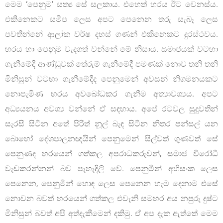
මෙම ‘පෙනුම’ සත්‍ය සේ සලකාය. එහෙත් හරය ඊට වෙනස්ය.
එකිනෙකට සමීප ලෙස අපට පෙනෙන තරු සැබෑ ලෙස
පවතින්නේ ආලා්ක වර්ෂ දහස් ගණන් එකිනෙකට දුරස්ථවය.
හරය හා පෙනුම වැදගත් වන්නේ මේ නිසාය. සමාජයක් වටහා
ගැනීමේදී ආණ්ඩුවක් තේරුම් ගැනීමේදී පමණක් නොව තනි තනි
මිනිසුන් වටහා ගැනීමේදීද පෙනුමෙන් අවසන් නිගමනයකට
නොපැමිණ හරය අවබෝධකර ගැනීම අත්‍යාවශ්‍යය. අපට
අධ්‍යයනය අවශ්‍ය වන්නේ ඒ සඳහාය. අපේ රටවල සුදුවතින්
සැරසී සිටින අතේ පිරිත් නූල් බැඳ සිටින නිතර පන්සල් යන
බොහෝ දේශපාලනඥයින් පෙනුමෙන් සිල්වත් ගුණවත් සේ
පෙනුණද හරයෙන් ගත්කල අපරාධකරුවන්, සමාජ විරෝධී
වැඩකරන්නන් බව පැහැදිලි වේ. පෙනුමින් අහිසංක ලෙස
පෙනෙන, පෙනුමින් හොඳ ලෙස පෙනෙන හැම දෙනාම එසේ
නොවන බවත් හරයෙන් ගත්කල එවැනි සමහර අය නපුරු දුෂ්ට
මිනිසුන් බවත් අපි අත්දැකීමෙන් දකිමු. ඒ අප දැක ඇත්තේ මෙම