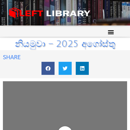
නියමුවා – 2025 අගෝස්තු
SHARE