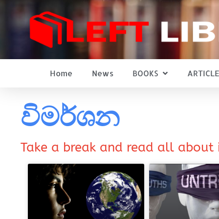
Home
News
BOOKS
ARTICLE
විමර්ශන
Take a break and read all about 