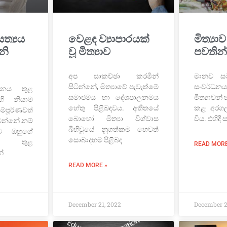
සත්‍යය
වෙළඳ ව්‍යාපාරයක්
මිත්‍යා
නි
වූ මිත්‍යාව
පවතින
අප සාකච්ඡා කරමින්
මානව සම
සිටින්නේ, මිත්‍යාවේ පැවැත්මේ
සංවර්ධනය
්තනය තුළ
සමාජමය හා දේශපාලනමය
මිත්‍යාවන්
එහි නියාම
හේතු පිළිබඳවය. අතීතයේ
කළ අරගල
ම්පූර්ණවත්
බොහෝ මිත්‍යා විශ්වාස
විය. එහිදී
න්නේ නම්
බිහිවූයේ නූගත්කම හෙවත්
ට ඔහුගේ
සොබාදහම පිළිබඳ
ය තුළ
READ MORE
ේ
READ MORE »
December 21, 2022
December 2