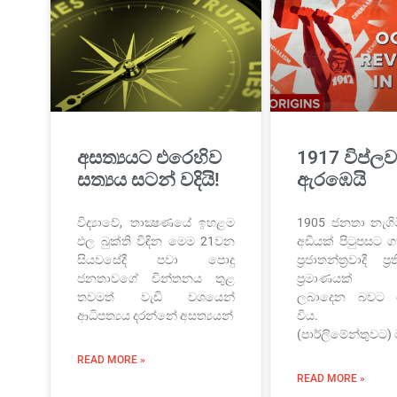
අසත්‍යයට එරෙහිව
1917 විප්ල
සත්‍යය සටන් වදියි!
ඇරඹෙයි
විද්‍යාවේ, තාක්‍ෂණයේ ඉහළම
1905 ජනතා නැගිට
ඵල බුක්ති විඳින මෙම 21වන
අඩියක් පිටුපසට ගත
සියවසේදී පවා පොදු
ප්‍රජාතන්ත්‍රවාදී ප
ජනතාවගේ චින්තනය තුළ
ප්‍රමාණයක්
තවමත් වැඩි වශයෙන්
ලබාදෙන බවට ප
ආධිපත්‍යය දරන්නේ අසත්‍යයන්
විය. ඩ
(පාර්ලිමේන්තුවට
READ MORE »
READ MORE »