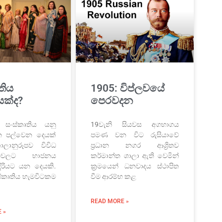
තිය
1905: විප්ලවයේ
යක්ද?
පෙරවදන
 සංස්කෘතිය යනු
19වැනි සියවස අගභාගය
 පල්වෙන දෙයක්
පමණ වන විට රුසියාවේ
ානුරූපව විවිධ
ප්‍රධාන නගර ආශ්‍රිතව
ම්වලට භාජනය
කර්මාන්ත ශාලා ඇති වෙමින්
දිරියට යන දෙයකි.
ක්‍රමයෙන් ධනවාදය ස්ථාපිත
්කෘතිය හැමවිටකම
වීම ආරම්භ කළ
READ MORE »
 »