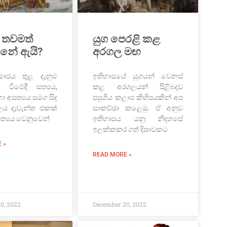
ව තවමත්
යුග පෙරළි කළ
්නේ ඇයි?
අරගල මඟ
ාජය තුළ දැනුම
ඉතිහාසයේ යුගයන් වෙනස්
 වීමේදී සත්‍යය,
කළ අරගලයන් පිළිබදව
 හා අසත්‍යය සමග සිදු
පසුගිය කලාප කිහිපයකින් අප
ය දැවැන්ත එකක්
සාකච්ඡා කළෙමු. ඒ අනුව
 සත්‍යය වෙනුවෙන්
ඉතිහාසය යනු නිදහසේ
ඉලක්කකර ගත් දිසාවකට
 »
READ MORE »
0, 2022
December 20, 2022