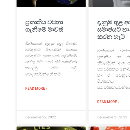
ප්‍රකෘතිය වටහා
දැනුම තුළ අ
ගැනීමේ මාවත්
සමාජයට හා
කරන හැටි
මිනිසාගේ දැනුම තුළ විද්‍යාව
වෙනුවට මිත්‍යාවත් සත්‍යය
මිනිසාගේ චින
වෙනුවට අසත්‍යයත් පැවතීමේ
ප්‍රකෘතිය හා 
හේතු මීට පෙර අපි සාකච්ඡා
නිවැරදිවත් අංග ස
කළෙමු. ඒවා යළි
පරාවර්තනය නොව
පෙළගස්වන්නේ නම්
හා ඒ වෙනුව
චින්තන
පරාවර්තනයවන්න
READ MORE »
READ MORE »
December 22, 2022
December 21, 2022