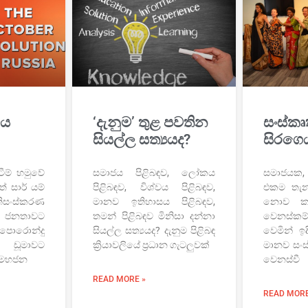
වය
‘දැනුම’ තුළ පවතින
සංස්කෘ
සියල්ල සත්‍යයද?
සිරගෙ
ීම් හමුවේ
සමාජය පිළිබඳව, ලෝකය
සමාජයක,
් සාර් යම්
පිළිබඳව, විශ්වය පිළිබඳව,
එකම තැන
්‍රතිසංස්කරණ
මානව ඉතිහාසය පිළිබඳව,
නොව කාල
 ජනතාවට
තමන් පිළිබඳව මිනිසා දන්නා
වෙනස්ක
ොරොන්දු
සියල්ල සත්‍යයද? දැනුම පිළිබඳ
වෙමින් ඉ
ූමාවට
ක්‍රියාවලියේ ප්‍රධාන ගැටලුවක්
මානව සංස
) මහජන
වෙනස්වී
READ MORE »
READ MORE