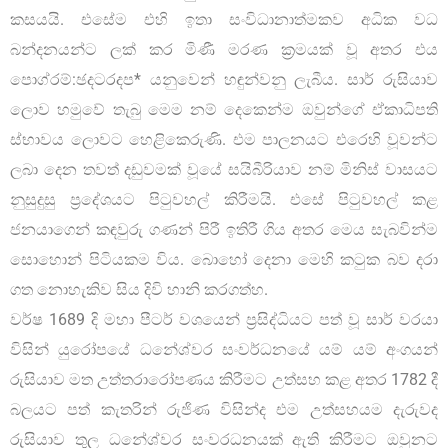
කසයයි. එසේම එහි ඉතා සංවිධානාත්මකව අධික වධ
බන්දනයන්ට ලක් කර මිණී මරණ ක්‍රමයක් වූ අතර එය
පොග්රම්:ඡදටරදප* යනුවෙන් හඳුන්වනු ලැබීය. සාර් රුසියාව
ලොව හමුවේ තැබු මෙම නම් දෙකෙන්ම ඔවුන්ගේ ඒකාධිපති
ස්භාවය ලොවට හෙළිකෙරුණි. එම පාලනයට එරෙහි වූවන්ට
ලබා දෙන තවත් දඩුවමක් වූයේ සයිබීරියාව නම් මිනිස් වාසයට
නුසුදුසු ප්‍රදේශයට පිටුවහල් කිරීමයි. එසේ පිටුවහල් කළ
ජනයාගෙන් කඳවුරු ගණන් පිරී ඉතිරී ගිය අතර මෙය සැබවින්ම
සොහොන් පිටියකම විය. බොහෝ දෙනා මෙහි කටුක බව දරා
ගත නොහැකිව සිය දිවි හානි කරගත්හ.
වර්ෂ 1689 දි මහා පීටර් වශයෙන් ප්‍රසිද්ධියට පත් වූ සාර් වරයා
විසින් යුරෝපයේ ධනේශ්වර සංවර්ධනයේ යම් යම් අංගයන්
රුසියාව මත උත්තරාරෝපණය කිරීමට උත්සහ කළ අතර 1782 දී
බලයට පත් කැතරින් රුජිණ විසින්ද එම උත්සහයම දැරුවද
රුසියාව තුල ධනේශ්වර සංවරධනයක් ඇති කිරීමට ඔවුනට