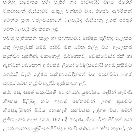
හරහා යුරෝපය පුරා පැතිර ගිය රාජාණ්ඩු වලට එරෙහි
මතවාදයන් රුසියාවට ඇතුල් වන්නට විය. එසේම ඇමරිකන්
මෙන්ම ප්‍රංශ විප්ලවයන්ගේ බලපෑම්ද රුසියානු උගත් පරපුර
වෙත බලපෑම් සිදු කරන ලදී.
තවත් පැත්තකින් කළා හා සාහිත්‍යමය කේෂත්‍ර තුලින්ද සැලකිය
යුතු බලපෑමක් මෙම ප්‍රජාව මත වෙත එල්ල විය. ඇලෙක්ස්
සැන්ඩර් පුෂ්කින්, ගොගොල්, ටර්ගෙනව්, ඩොස්ටොය්ව්ස්කි හා
ඇන්ටන් චෙකොෆ් ද එසේම ලියෝ ටෝල්ස්ටෝයි හා මැක්සිමම්
ගොර්කි වැනි ග්‍රේෂ්ඨ සාහිත්‍යවෙදීන්ගේ මග පෙන්වීම්ද උගත්
පරපුර වෙත නැවුම් හැගීම් ඇති කරන ලදී.
සාර් පෙලපතේ ඒකාධිපති පාලනයත්, යුරෝපය දෙසින් පැමිණි
නිදහස පිළිබද නව අදහස් හේතුවෙන් උගත් ප්‍රජාවට
නිසොල්මනේ සිටිය නොහැකි තත්වයක් උද්ගත විය. මෙහි
ප්‍රතිළුලයක් ලෙස වර්ෂ 1825 දී තරුණ නිලධාරීන් පිරිසක් සහ
උගත් මෙන්ම බුද්ධිමත් පිරිස්ද එක් වී සාර්ට එරෙහිව කැරැල්ලක්