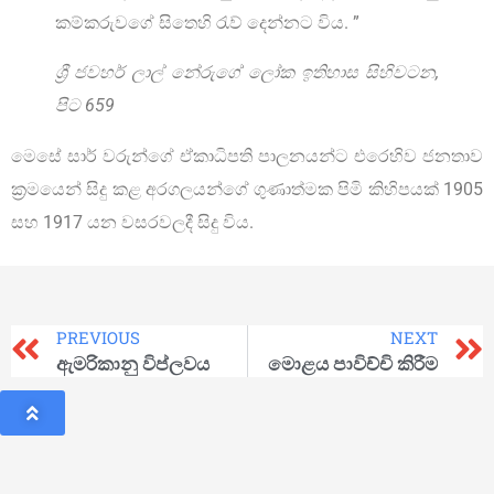
කම්කරුවගේ සිතෙහි රැව් දෙන්නට විය. ”
ශ්‍රී ජවහර් ලාල් නේරුගේ ලෝක ඉතිහාස සිහිවටන,
පිට 659
මෙසේ සාර් වරුන්ගේ ඒකාධිපති පාලනයන්ට එරෙහිව ජනතාව
ක්‍රමයෙන් සිදු කළ අරගලයන්ගේ ගුණාත්මක පිමි කිහිපයක් 1905
සහ 1917 යන වසරවලදී සිදු විය.
PREVIOUS
NEXT
ඇමරිකානු විප්ලවය
මොළය පාවිච්චි කිරීම