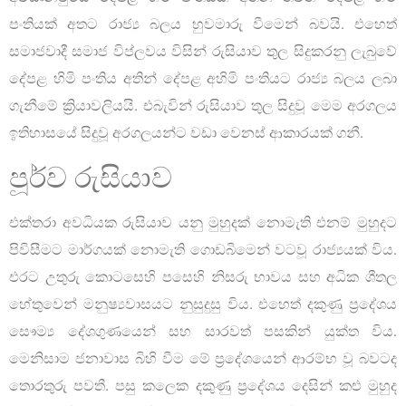
පංතියක් අතට රාජ්‍ය බලය හුවමාරු වීමෙන් බවයි. එහෙත්
සමාජවාදී සමාජ විප්ලවය විසින් රුසියාව තුල සිදුකරනු ලැබුවේ
දේපළ හිමි පංතිය අතින් දේපළ අහිමි පංතියට රාජ්‍ය බලය ලබා
ගැනීමේ ක්‍රියාවලියයි. එබැවින් රුසියාව තුල සිදුවූ මෙම අරගලය
ඉතිහාසයේ සිදුවූ අරගලයන්ට වඩා වෙනස් ආකාරයක් ගනී.
පූර්ව රුසියාව
එක්තරා අවධියක රුසියාව යනු මුහුදක් නොමැති එනම් මුහුදට
පිවිසීමට මාර්ගයක් නොමැති ගොඩබිමෙන් වටවූ රාජ්‍යයක් විය.
එරට උතුරු කොටසෙහි පසෙහි නිසරු භාවය සහ අධික ශීතල
හේතුවෙන් මනුෂ්‍යවාසයට නුසුදුසු විය. එහෙත් දකුණු ප්‍රදේශය
සෞම්‍ය දේශගුණයෙන් සහ සාරවත් පසකින් යුක්ත විය.
මෙනිසාම ජනාවාස බිහි වීම මේ ප්‍රදේශයෙන් ආරම්භ වූ බවටද
තොරතුරු පවතී. පසු කලෙක දකුණු ප්‍රදේශය දෙසින් කළු මුහුද