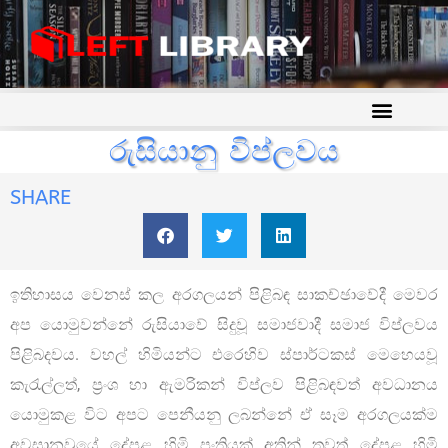
රුසියානු විප්ලවය
SHARE
ඉතිහාසය වෙනස් කල අරගලයන් පිළිබඳ සාකච්ඡාවේදී මෙවර
අප යොමුවන්නේ රුසියාවේ සිදුවූ සමාජවාදී සමාජ විප්ලවය
පිළිබදවය. වහල් හිමියන්ට එරෙහිව ස්පාර්ටකස් මෙහෙයවූ
කැරැල්ලත්, ප්‍රංශ හා ඇමරිකන් විප්ලව පිළිබඳවත් අවධානය
යොමුකළ විට අපට පෙනීයනු ලබන්නේ ඒ සෑම අරගලයක්ම
අවසානවුයේ දේපළ හිමි පංතියක් අතින් තවත් දේපළ හිමි