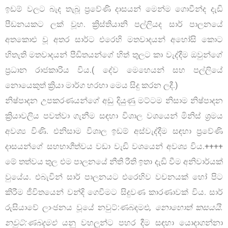
ඉඩම් වලට බැද තැබූ ප්‍රවේණි දාසයන් මෙන්ම ගොවීන්ද දැඩි
පීඩනයකට ලක් වූහ. ක්‍රිස්තියානි පල්ලියද සාර් පාලනයේ
අතකොළු වූ අතර සාර්ට එරෙහි මතවාදයන් අහෝසි කොට
හිතැති මතවාදයන් පීඩිතයන්ගේ හිත් තුලට කා වැද්දීම ඔවුන්ගේ
ප්‍රධාන රාජකාරිය විය.( දේව මෙහෙයන් සහ පල්ලියේ
නොයෙකුත් ක්‍රියා මාර්ග හරහා මෙය සිදු කරන ලදී.)
නිෂ්පාදන උපකරණයන්ගේ අඩු දියුණු මට්ටම නිසාම නිෂ්පාදන
ක්‍රියාවලිය පවත්වා ගැනීම සඳහා විශාල වශයෙන් මිනිස් ශ්‍රමය
අවශ්‍ය විණි. එනිසාම විශාල ඉඩම් අස්වැද්දීම සඳහා ප්‍රවේණි
දාසයන්ගේ සහභාගීත්වය වඩා වැඩි වශයෙන් අවශ්‍ය විය.++++
මේ තත්වය තුල එම පාලනයේ නීති රීති ඉතා දැඩි වීම අනිවාර්යක්
වුයේය. එබැවින් සාර් පාලනයට එරෙහිව වචනයක් හෝ පිට
කිරීම ජීවිතයෙන් වන්දි ගෙවීමට සිදුවණ කාරණාවක් විය. සාර්
රුසියාවේ ලාංඡනය වූයේ නවුට්:ණබදමඑ
, නොහොත් කසයයි.
නවුට්:ණබදමඑ
යනු වහලුන්ට පහර දීම සඳහා යොදාගන්නා