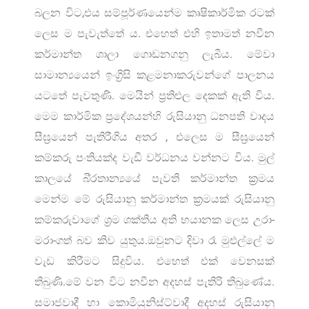
බලන විට,එය සම්පූර්ණයෙන්ම කෘෂිකාර්මික රටක්
ලෙස ම පැවැත්තේ ය. එහෙත් එහි ඉතාමත් නවීන
කර්මාන්ත ශාලා ගොඩනගනු ලැබීය. මේවා
සාමාන්‍යයෙන් ඉංග්‍රිසි කළමනාකරුවන්ගේ පාලනය
යටතේ පැවතුණි. මෙයින් ප්‍රතිළුල දෙකක් ඇති විය.
මෙම කාර්මික ප්‍රදේශයන්හි රුසියානු ධනපති වාදය
සීඝ්‍රයෙන් පැතිරීගිය අතර , එලෙස ම සීඝ්‍රයෙන්
කම්කරු පංතියක්ද වැඩී වර්ධනය වන්නට විය. මුල්
කාලයේ බි්‍රතාන්‍යයේ පැවති කර්මාන්ත ක්‍රමය
මෙන්ම මේ රුසියානු කර්මාන්ත ක්‍රමයක් රුසියානු
කම්කරුවාගේ ශ්‍රම ශක්තිය අති භයානක ලෙස උරා-
මරා-ගත් බව කිව යුතුය.ඔවුනට දිවා රෑ මුළුල්ලේ ම
වැඩ කිරීමට සිදුවිය. එහෙත් එක් වෙනසක්
තිබුණි.මේ වන විට නවීන අදහස් පැතිරි තිබුණේය.
සමාජවාදී හා කොමියුනිස්ට්වාදී අදහස් රුසියානු