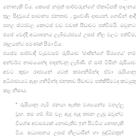
නොහැකි විය. කෙසේ නමුත් සාර්වරුන්ගේ ඒකාධිපති පාලනය
තුල සිදුවූයේ සාමාන්‍ය ජනතාව , ප්‍රවේණි දාසයන්, ගොවීන් ආදී
පහල ස්ථරවල කොටස් වඩ වඩාත් පීඩාවට පත්වීමයි. ඔවුනට
එසේ වෙද්දී අධ්‍යාපනය ලැබීම,රජයේ උසස් නිල වලට පත්වීම,
රඳලයන්ට පමණක් සීමා විය.
එසේම සාර්වාදී වැඩවසම් රුසියාව ‘ජාතීන්ගේ සිරගෙය’ නම්
අන්වර්ථ නාමයෙන්ද හඳුන්වනු ලැබිණි. ඒ සාර් විසින් රුසියාව
අවට කුඩා රාජ්‍යයන් යටත් කරගනිමින්ද ඒවා රුසියානු
අධිරාජ්‍යයට ඈඳා ගනිමින්ද ජනතාව පීඩාවට පත්කිරීමටද කටයුතු
කළ නිසාය.
“ රුසියානු ගැමි ජනයා ඇත්ත වශයෙන්ම වහල්ලු
වූහ. තම ගම් බිම් වල ඇද බැඳ තබන ලැබූ ඔවුන්ට
විශේෂ අවසරයක් නොමැතිව ඉන් පිටවිය නොහැකි
විය. අධ්‍යාපනය උසස් නිලධාරීන් හා බුද්ධිමතුන්