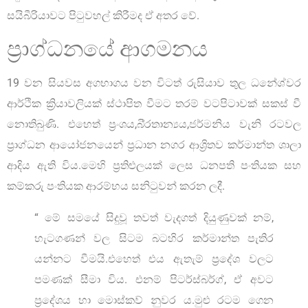
සයිබීරියාවට පිටුවහල් කිරීමද ඒ අතර වේ.
ප්‍රාග්ධනයේ ආගමනය
19 වන සියවස අගභාගය වන විටත් රුසියාව තුල ධනේශ්වර
ආර්ථික ක්‍රියාවලියක් ස්ථාපිත වීමට තරම් වටපිටාවක් සකස් වී
නොතිබුණි. එහෙත් ප්‍රංශය,බි්‍රතාන්‍යය,ජර්මනිය වැනි රටවල
ප්‍රාග්ධන ආයෝජනයෙන් ප්‍රධාන නගර ආශ්‍රිතව කර්මාන්ත ශාලා
ආදිය ඇති විය.මෙහි ප්‍රතිළුලයක් ලෙස ධනපති පංතියක සහ
කම්කරු පංතියක ආරම්භය සනිටුවන් කරන ලදී.
“ මේ සමයේ සිදුවූ තවත් වැදගත් දියුණුවක් නම්,
හැටගණන් වල සිටම බටහිර කර්මාන්ත පැතිර
යන්නට වීමයි.එහෙත් එය ඇතැම් ප්‍රදේශ වලට
පමණක් සීමා විය. එනම් පිටර්ස්බර්ග්, ඒ අවට
ප්‍රදේශය හා මොස්කව් නුවර ය.මුළු රටම ගෙන