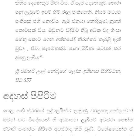
කිහිප දෙනෙකුට සීමා විය. ඒ සෑම දෙනෙකුම තොරා
ගනු ලැබුවේ ඉඩම් හිම් රඳල පංතියෙනි. නියම මධ්‍යම
පංතියක් එහි නොවීය .ගැමි ජනයා නොදියුණු නූගත්
කොටසක් විය. ඔවුනට විඳීමට තිබූ අධික වද හිංසා
හේතු කොට ගෙන අතීතයේදී නිරන්තර කැරළි ඇති
වුවද , ඒවා සැමෙකක්ම පාගා මිරිකා යටපත් කර
දමනු ලැබීය ”-
ශ්‍රී ජවහර් ලාල් නේරුගේ ලෝක ඉතිහාස සිහිවටන,
පිට 657
අදහස් පිපිරීම
ඉහල පංති ස්ථරයේ පුද්ගලයින්ට ලැබුණු වරප්‍රසාද හේතුවෙන්
ඔවුන් හට විදේශයන් හි අධ්‍යාපන ලැබීමේ අවස්ථා මෙන්ම
ඒවාහි සංචාරය කිරීමේ අවස්ථාද හිමි වුණි. විශේෂයෙන්ම ඒ