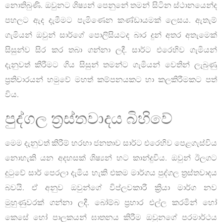
නොතිබුණි. ඔවුනට ශිෂ්‍යන් පෙනුනේ තමන් සිටින ස්ථානයෙන්ද
පහලට ඇද දැමීමට පැමිණෙන කණ්ඩායමක් ලෙසය. ඇතැම්
ගැමියන් ඔවුන් සාර්ගේ පොලිසියටද බාර දුන් අතර අතැමෙක්
සිසුන්ව සිර කර තබා ගන්නා ලදී. සාර්ට එරෙහිව ගැමියන්
දැනුවත් කිරීමට ගිය සිසුන් තමන්ට ගැමියන් වෙතින් ලැබුණු
ප්‍රතිචාරයන් හමුවේ මහත් කම්පනයකට හා කලකිරීමකට පත්
විය.
පුද්ගල ත්‍රස්තවාදය බිහිවේ
මෙම දැනුවත් කිරීම් හරහා ජනතාව සාර්ට එරෙහිව පෙළගැස්විය
නොහැකි යන අදහසක් ශිෂ්‍යන් හට කාන්දුවිය. ඔවුන් ඊලගට
දුටුවේ සාර් පෙරලා දැමිය හැකි එකම මාර්ගය පුද්ගල ත්‍රස්තවාදය
බවයි. ඒ අනුව ඔවුන්ගේ විප්ලවකාරී ක්‍රියා මාර්ග නව
මුහුණුවරක් ගන්නා ලදී. බෝම්බ ප්‍රහාර එල්ල කරමින් හෝ
කෙසේ හෝ පාලකයන් ඝාතනය කිරීම ඔවුනගේ පරමාර්ථය