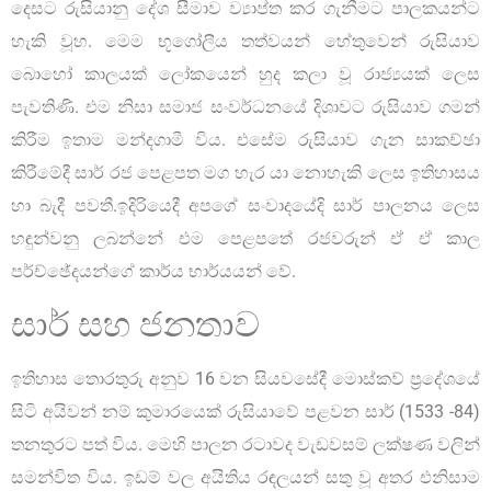
දෙසට රුසියානු දේශ සීමාව ව්‍යාප්ත කර ගැනීමට පාලකයන්ට
හැකි වූහ. මෙම භූගෝලීය තත්වයන් හේතුවෙන් රුසියාව
බොහෝ කාලයක් ලෝකයෙන් හුද කලා වූ රාජ්‍යයක් ලෙස
පැවතිණි. එම නිසා සමාජ සංවර්ධනයේ දිශාවට රුසියාව ගමන්
කිරීම ඉතාම මන්දගාමී විය. එසේම රුසියාව ගැන සාකච්ඡා
කිරීමේදී සාර් රජ පෙළපත මග හැර යා නොහැකි ලෙස ඉතිහාසය
හා බැදී පවතී.ඉදිරියෙදී අපගේ සංවාදයේදි සාර් පාලනය ලෙස
හඳුන්වනු ලබන්නේ එම පෙළපතේ රජවරුන් ඒ ඒ කාල
පර්ච්ඡේදයන්ගේ කාර්ය භාර්යයන් වේ.
සාර් සහ ජනතාව
ඉතිහාස තොරතුරු අනුව 16 වන සියවසේදී මොස්කව් ප්‍රදේශයේ
සිටි අයිවන් නම් කුමාරයෙක් රුසියාවේ පළවන සාර් (1533 -84)
තනතුරට පත් විය. මෙහි පාලන රටාවද වැඩවසම් ලක්ෂණ වලින්
සමන්විත විය. ඉඩම් වල අයිතිය රඳලයන් සතු වූ අතර එනිසාම