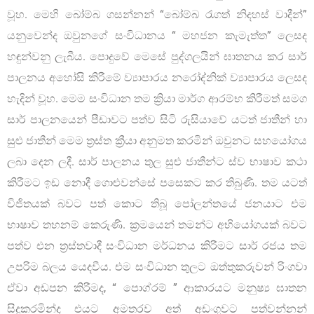
වූහ. මෙහි බෝම්බ ගසන්නන් “බෝම්බ රැගත් නිදහස් වාදීන්”
යනුවෙන්ද ඔවුනගේ සංවිධානය “ මහජන කැමැත්ත” ලෙසද
හඳුන්වනු ලැබීය. පොදුවේ මෙසේ පුද්ගලයින් ඝාතනය කර සාර්
පාලනය අහෝසි කිරීමේ ව්‍යාපාරය නරෝද්නික් ව්‍යාපාරය ලෙසද
හැදින් වූහ. මෙම සංවිධාන තම ක්‍රියා මාර්ග ආරම්භ කිරීමත් සමග
සාර් පාලනයෙන් පීඩාවට පත්ව සිටි රුසියාවේ යටත් ජාතීන් හා
සුළු ජාතීන් මෙම ත්‍රස්ත ක්‍රීයා අනුමත කරමින් ඔවුනට සහයෝගය
ලබා දෙන ලදී. සාර් පාලනය තුල සුළු ජාතීන්ට ස්ව භාෂාව කථා
කිරීමට ඉඩ නොදී ගොළුවන්සේ පසෙකට කර තිබුණි. තම යටත්
විජිතයක් බවට පත් කොට තිබූ පෝලන්තයේ ජනයාට එම
භාෂාව තහනම් කෙරුණි. ක්‍රමයෙන් තමන්ට අභියෝගයක් බවට
පත්ව එන ත්‍රස්තවාදී සංවිධාන මර්ධනය කිරීමට සාර් රජය තම
උපරිම බලය යෙදවීය. එම සංවිධාන තුලට ඔත්තුකරුවන් රිංගවා
ඒවා අඩපන කිරීමද, “ පොග්රම් ” ආකාරයට මනුෂ්‍ය ඝාතන
සිදුකරමින්ද එයට අමතරව අත් අඩංගුවට පත්වන්නන්