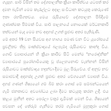
ගැසූහ. සාර් විසින් තම දේශපාලනික ක්‍රියා කාරීත්වය යටපත් කර
දමන බැවින් මෙම කැරැල්ලට අදාල සංවිධාන කටයුතු කෙරුණේ
ඉතා රහසිගතවය. මෙය රුසියාවේ දේශපාලන පිබිදීමේ
ගුණාත්මක පිම්මක් විය. සාර් පාලනයේ නොයෙක් මර්ධනකාරි
තත්වයන් මැද මෙම නව අදහස් උගත් ප්‍රජාව අතර පැතිරුණි.
මේ අතර 19 වන සියවස අග භාගය පමණ වන විට යුරෝපයේ
ප්‍රචලිතව තිබු මාක්ස්වාදයේ බලපෑම්ද රුසියාවට කාන්දු විය.
ගොවි ව්‍යාපාරයන් හි ක්‍රියා කාරීව සිටි මෙන්ම “නරොද්නික”
ව්‍යාපාරයේ පුරෝගාමියෙකු වූ ප්ලෙහනොව් වැන්නන් විසින්
රුසියාවට මාක්ස්වාදය හඳුන්වා දීමට මුල පිරුවේය. ඒ අනුව නව
සමාජවාදී අදහස්ද උගත් ප්‍රජාව අතර වේගයෙන් ව්‍යාපත් විය.
දහස් ගණන් ශිෂ්‍යයෝ ගම් බිම් කරා ගොස් මේ සම්බන්ධයෙන්
ගැමි ජනතාවට අවබෝධය ලබා දීමට කටයුතු කරන ලදී. එය
කළය මුනින් අතට පෙරලා වතුර දැමීමක් මෙන් විය. ශිෂ්‍යයන්
පවසන දේ තේරුම් ගැනීමට තරම් ගැමියෝ මුහුකුරා ගොස්