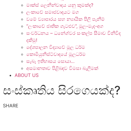
මාක්ස් ලෙනින්වාදය යනු කුමක්ද?
ලංකාවේ සමාජවාදයට මග
වමේ ව්‍යාපාරය සහ න්‍යායික පීලි පැනීම්
“ලංකාවේ ජාතික ගැටළුව”, මුල-මැද-අග
සංවර්ධනය – ධනේශ්වර සංකල්ප සීමාව විනිවිද
දකිමු!
දේශපාලන විද්‍යාවේ මූල ධර්ම
කොමියුනිස්ට්වාදයේ මූලධර්ම
සැබෑ ඉතිහාසය සොයා…
අසමානතාව පිළිබඳව විමසා බැලීමක්
ABOUT US
සංස්කෘතිය සිරගෙයක්ද?
SHARE