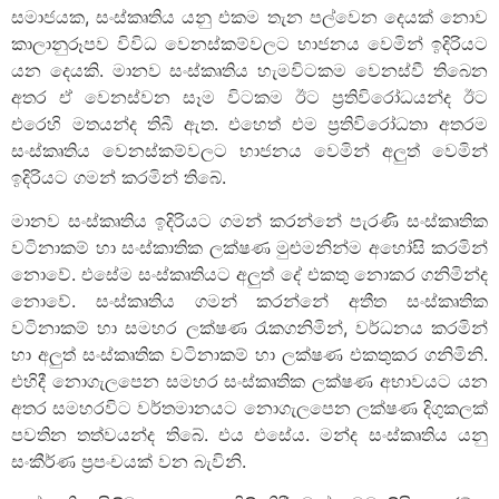
සමාජයක, සංස්කෘතිය යනු එකම තැන පල්වෙන දෙයක් නොව
කාලානුරූපව විවිධ වෙනස්කම්වලට භාජනය වෙමින් ඉදිරියට
යන දෙයකි. මානව සංස්කෘතිය හැමවිටකම වෙනස්වී තිබෙන
අතර ඒ වෙනස්වන සෑම විටකම ඊට ප්‍රතිවිරෝධයන්ද ඊට
එරෙහි මතයන්ද තිබී ඇත. එහෙත් එම ප්‍රතිවිරෝධතා අතරම
සංස්කෘතිය වෙනස්කම්වලට භාජනය වෙමින් අලුත් වෙමින්
ඉදිරියට ගමන් කරමින් තිබේ.
මානව සංස්කෘතිය ඉදිරියට ගමන් කරන්නේ පැරණි සංස්කෘතික
වටිනාකම් හා සංස්කාතික ලක්ෂණ මුළුමනින්ම අහෝසි කරමින්
නොවේ. එසේම සංස්කෘතියට අලුත් දේ එකතු නොකර ගනිමින්ද
නොවේ. සංස්කෘතිය ගමන් කරන්නේ අතීත සංස්කෘතික
වටිනාකම් හා සමහර ලක්ෂණ රැකගනිමින්, වර්ධනය කරමින්
හා අලුත් සංස්කෘතික වටිනාකම් හා ලක්ෂණ එකතුකර ගනිමිනි.
එහිදී නොගැලපෙන සමහර සංස්කෘතික ලක්ෂණ අභාවයට යන
අතර සමහරවිට වර්තමානයට නොගැලපෙන ලක්ෂණ දිගුකලක්
පවතින තත්වයන්ද තිබේ. එය එසේය. මන්ද සංස්කෘතිය යනු
සංකීර්ණ ප්‍රපංචයක් වන බැවිනි.