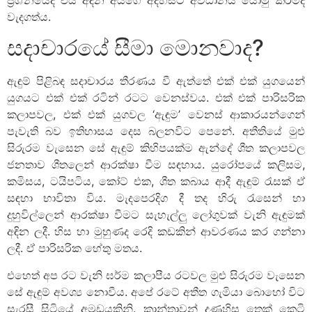
වැදගත්ය.
සදාචාරයේ සීමා මොනවාද?
ඇඳුම් පිළිබඳ සදාචාරය තීරණය වී ඇත්තේ එක් එක් යුගයෙන්
යුගයට එක් එක් රටින් රටට වෙනස්වය. එක් එක් පාරිසරික
කලාපවල, එක් එක් යුගවල ‘ඇඳුම’ වෙනස් ආකාරයන්ගෙන්
පැවැති බව ඉතිහාසය දෙස බලනවිට පෙනේ. අතීතියේ මුළු
සිරුරම වැසෙන සේ ඇඳුම් කිහිපයක්ම ඇන්දේ ශීත කලාපවල
ජනතාව ශීතලෙන් ආරක්ෂා වීම සඳහාය. යුරෝපයේ කලිසම,
කමිසය, ටයිපටිය, කෝට් එක, ශීත කබාය ආදී ඇඳුම් රැසක් ඒ
සඳහා භාවිතා විය. මැදපෙරදිග දී තද හිරු රැසෙන් හා
දුහුවිල්ලෙන් ආරක්ෂා වීමට සැහැල්ලු ලෝගුවක් වැනි ඇඳුමක්
අඳින ලදී. හිස හා මුහුණද රෙදි කඩකින් ආවරණය කර ගන්නා
ලදී. ඒ පාරිසරික හේතු මතය.
එහෙත් අප රට වැනි ඝර්ම කලාපීය රටවල මුළු සිරුරම වැසෙන
සේ ඇඳුම් අවශ්‍ය නොවීය. අපේ රටේ අතීත ගැමියා බොහෝ විට
සැරසී සිටියේ අමුඩයකිනි. කාන්තාවන් දණහිස තෙක් කෙටි