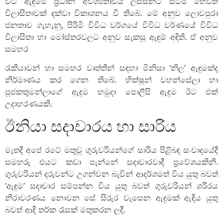
විට ඇඳුමේ ප්‍රධාන අවශ්‍යතාවය ලස්සනට සිටීම හෙවත්
විලාසිතාවක් දක්වා විකාශනය වී තිබේ. මේ අනුව ලොවපුරා
ජනතාව ගැහැනු, පිරිමි විවිධ වර්ගයේ විවිධ වර්ණයේ විවිධ
විලාසිතා හා මෝස්තරවලට අනුව සැකසූ ඇඳුම් අඳිති. ඒ අනුව
සමහර
රැකියාවන් හා සමහර වෘත්තීන් සඳහා මිනිසා ‘නිල’ ඇඳුමක්ද
නිර්මාණය කර ගෙන තිබේ. භික්ෂූන් වහන්සේලා හා
පූජකතුමන්ලාගේ ඇඳුම හමුදා පොලීසි ඇඳුම ඊට එක්
උදාහරණයකි.
ඊනියා සදාචාරය හා සාරිය
මෑතදී අපේ රටේ මතුවූ ගුරුවරියන්ගේ සාරිය පිළිබඳ සංවාදයේදී
සමහරු එයට කඩා පැන්නේ සදාචාරවාදී ප්‍රවේශයකිනි.
ගුරුවරියන් දරුවන්ට උගන්වන බැවින් ආදර්ශමත් විය යුතු බවත්
‘ඇඳුම’ සදාචාර සම්පන්න විය යුතු බවත් ගුරුවරියන් ශරීරය
නිරාවරණය නොවන සේ සිරුර වැසෙන ඇඳුමක් ඇඳිය යුතු
බවත් ආදී තර්ක රැසක් මතුකරන ලදී.