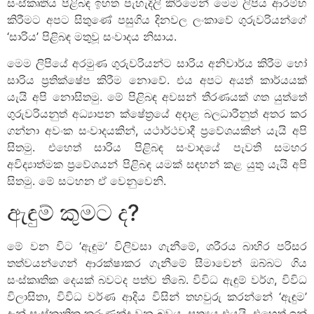
සංස්කෘතිය පිළිබඳ ඉහත පැහැදිලි කිරීමෙන් මෙම ලිපිය ආරම්භ
කිරීමට අපට සිතුණේ පසුගිය දිනවල ලංකාවේ ගුරුවරියන්ගේ
‘සාරිය’ පිළිබඳ මතුවූ සංවාදය නිසාය.
මෙම ලිපියේ අරමුණ ගුරුවරියන්ට සාරිය අනිවාර්ය කිරීම හෝ
සාරිය ප්‍රතික්ෂේප කිරීම නොවේ. එය අපට අයත් කාර්යයක්
යැයි අපි නොසිතමු. මේ පිළිබඳ අවසන් තීරණයක් ගත යුත්තේ
ගුරුවරියනුත් අධ්‍යාපන ක්ෂේත්‍රයේ අදාළ බලධාරීනුත් අතර කර
ගන්නා අවංක සංවාදයකින්, යථාර්ථවාදී ප්‍රවේශයකින් යැයි අපි
සිතමු. එහෙත් සාරිය පිළිබඳ සංවාදයේ පැවති සමහර
අවිද්‍යාත්මක ප්‍රවේශයන් පිළිබඳ යමක් සඳහන් කළ යුතු යැයි අපි
සිතමු. මේ සටහන ඒ වෙනුවෙනි.
ඇඳුම් කුමට ද?
මේ වන විට ‘ඇඳුම’ විලිවසා ගැනීමේ, ශරීරය බාහිර පරිසර
තත්වයන්ගෙන් ආරක්ෂාකර ගැනීමේ සීමාවෙන් ඔබ්බට ගිය
සංස්කෘතික දෙයක් බවටද පත්ව තිබේ. විවිධ ඇඳුම් වර්ග, විවිධ
විලාසිතා, විවිධ වර්ණ ආදිය විසින් තහවුරු කරන්නේ ‘ඇඳුම’
දැන් සංස්කෘතික කරුණක්ද වන බවය. සත්‍යය එයයි. එහෙත් ඉන්