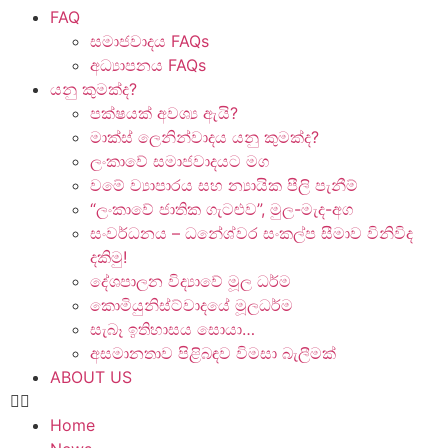
FAQ
සමාජවාදය FAQs
අධ්‍යාපනය FAQs
යනු කුමක්ද?
පක්ෂයක් අවශ්‍ය ඇයි?
මාක්ස් ලෙනින්වාදය යනු කුමක්ද?
ලංකාවේ සමාජවාදයට මග
වමේ ව්‍යාපාරය සහ න්‍යායික පීලි පැනීම්
“ලංකාවේ ජාතික ගැටළුව”, මුල-මැද-අග
සංවර්ධනය – ධනේශ්වර සංකල්ප සීමාව විනිවිද
දකිමු!
දේශපාලන විද්‍යාවේ මූල ධර්ම
කොමියුනිස්ට්වාදයේ මූලධර්ම
සැබෑ ඉතිහාසය සොයා…
අසමානතාව පිළිබඳව විමසා බැලීමක්
ABOUT US
Home