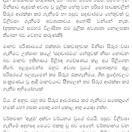
මිනිසාට ඇඳුමක් අවශ්‍ය වූ මූලික හේතු වන පරිසර සාධකවලින්
සිරුර ආරක්ෂා කර ගැනීමේ හා පසුව සදාචාරමය හේතුවක් වූ
විලිවසා ගැනීමේ අවශ්‍යතාවය අහෝසි වන්නේ නැත.
(නූතනයේ සමහර විලාසිතා එම මූලික අවශ්‍යතා නොලසකා
තිබෙන බව වෙනම කරුණකි)
මානව පරිණාමයේ එක්තරා වකවානුවක මිනිසා සිරුර වසා
ගැනීමට උත්සාහ කළේ ‘සදාචාරමය’ හේතුවක් නිසා නොවන
බව මානව ඉතිහාසය පිළිබඳ ගවේෂණය කළ අය පිළිගෙන
තිබේ. පළමුවෙන්ම ඔහුට අවශ්‍ය වූයේ සොබාදහම තුළ
පරිසරයේ බලපෑමෙන් තම සිරුර රැකගැනීමය. ශීත ප්‍රදේශවලට
සංක්‍රමණය වූ ආදී මානවයාට සිීතලෙන් තම සිරුර ආරක්ෂා කර
ගැනීම අභියෝගයක්
විය. ඒ අනුව ඔහු තම සිරුර ආවරණය කර ගැනීමට සතෙකුගේ
හමක් හෝ ගසක පොතු හෝ කොළ අතු යොදා ගත්හ.
වර්තමාන ‘ඇඳුම්’ දක්වා වර්ධනය වූයේ එයයි. පසුව විලිවසා
ගැනිමේ අදහසද මෙයට එකතු වූ බව පෙනේ. වර්තමානය වන