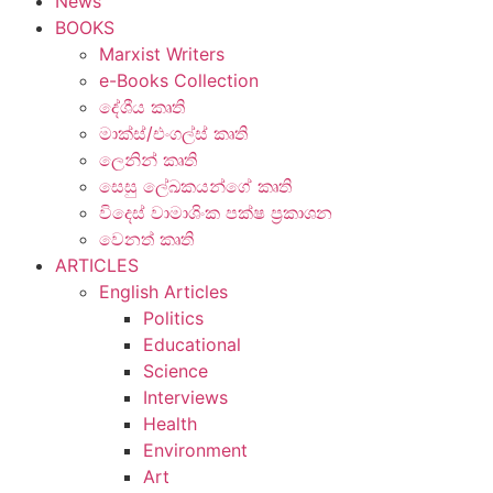
News
BOOKS
Marxist Writers
e-Books Collection
දේශීය කෘති
මාක්ස්/එංගල්ස් කෘති
ලෙනින් කෘති
සෙසු ලේඛකයන්ගේ කෘති
විදෙස් වාමාශිංක පක්ෂ ප්‍රකාශන
වෙනත් කෘති
ARTICLES
English Articles
Politics
Educational
Science
Interviews
Health
Environment
Art