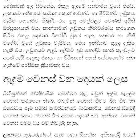
රෙදිකඩක් ඇඳ සිටියේය. එකල ඇඳුමේ සදාචාරය වූයේ එයයි.
ලංකාවේ අතීතයේ සාමාන්‍ය කාන්තාවන්ට හා පිරිමින්ට උඩුකය
වැසීම තහනම්ව තිබුණි. එය ප්‍රභූ පවුල්වලට පමණක් අයිති
වරප්‍රසාදයක් විය. කාන්තාවන් උඩුකය නිරාවරණය කරගෙන
සිටීම එකල සදාචාර විරෝධී වූයේ නැත. සදාචාර හා නීති
විරෝධී වූයේ උඩුකය වැසීමය. මෙය ඉන්දියාව තුළද දැකිය
හැකි විය. උඩුකයට ඇඳුම් ඇඳීමට ඉඩ නොදීම පහත් කුලවලට
අයත් යැයි සැලකූ ජනයා හා පීඩිතයන් පහත් තත්වයෙන්ම තබා
ගැනීමේ පරපීඩක ක්‍රියාවක්ද විය.
ඇඳුම වෙනස් වන දෙයක් ලෙස
මිනිසුන්ගේ ඓතිහාසික ගමන්මග තුළ ඔවුන් ඇඳුම් පැළඳුම්
වෙනස් කරගෙන තිබේ. එබැවින් වෙනස් වීමට බිය වීම හා
විරෝධය පෑම සමාජ සංවර්ධනයට බාධාකාරීය. වෙනස් වීමේදී
යහපත් දෙසට වෙනස් වීම අවශ්‍ය දෙයක් බව ඇත්තය. එහෙත්
වෙනස් වීමට බිය වීම නිවැරදි නැත.
ලංකාවේ ගුරුවරුන්ගේ ඇඳුම ගැන සිතන්න. අතීතයේදී ඔවුන්