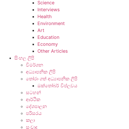
Science
Interviews
Health
Environment
Art
Education
Economy
Other Articles
සිංහල ලිපි
විමර්ශන
අධ්‍යාපනික ලිපි
තෝරා ගත් අධ්‍යාපනික ලිපි
ඔක්තෝබර් විප්ලවය
සටහන්
ආර්ථික
දේශපාලන
පරිසරය
කලා
සංවාද