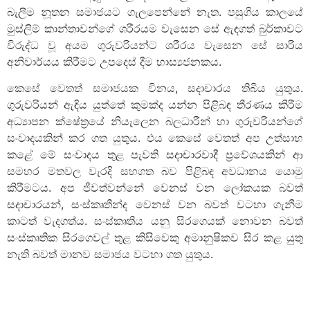
බැලීම නූතන සමාජයට ගැලපෙන්නේ නැත. පසුගිය කාලයේ
මුස්ලිම් කාන්තාවන්ගේ ශරීරයම වැසෙන සේ ඇඳගත් බුර්කාවට
විරුද්ධ වූ අයම ගුරුවරියන්ට ශරීරය වැසෙන සේ සාරිය
අනිවාර්යය කිරීමට උපදෙස් දීම හාස්‍යජනකය.
කෙසේ වෙතත් සමාජයක විනය, සදාචාරය තිබිය යුතුය.
ගුරුවරියන් ඇඳිය යුත්තේ කුමක්ද යන්න පිළිබඳ තීරණය කිරීම
අධ්‍යාපන ක්ෂේත්‍රයේ නියැලෙන බලධාරීන් හා ගුරුවරියන්ගේ
සංවාදයකින් කර ගත යුතුය. එය කෙසේ වෙතත් අප උත්සාහ
කළේ මේ සංවාදය තුළ පැවති සදාචාරවාදී ප්‍රවේශයකින් ආ
සමහර මතවල වැරදි සහගත බව පිළිබඳ අවධානය යොමු
කිරීමටය. අප ජීවත්වන්නේ වෙනස් වන ලෝකයක බවත්
සදාචාරයන්, සංස්කෘතීන්ද වෙනස් වන බවත් වටහා ගැනීම
කාටත් වැදගත්ය. සංස්කෘතිය යනු සිරගෙයක් නොවන බවත්
සංස්කෘතික සිරගෙවල් තුළ කිසිවෙකු අමානුෂිකව සිර කළ යුතු
නැති බවත් මානව සමාජය වටහා ගත යුතුය.