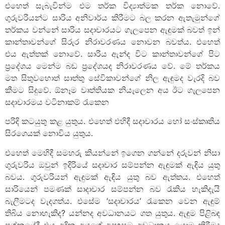
එහෙත් සැබැවින්ම එම තර්ක විද්‍යාත්මක තර්ක නොවේ.
ගුරුවරියන්ට සාරිය අනිවාර්ය කිරීමට බල කරන ඇතැමුන්ගේ
තර්කය වන්නේ සාරිය සදාචාරයට ගැලපෙන ඇඳුමක් බවත් ඉන්
කාන්තාවන්ගේ සිරුර නිරාවරණය නොවන බවත්ය. එහෙත්
එය ඇත්තක් නොවේ. සාරිය ඇන්ද විට කාන්තාවන්ගේ පිට
ප්‍රදේශය මෙන්ම බඩ ප්‍රදේශයද නිරාවරණය වේ. මේ තර්කය
මත සිතුවහොත් සාත්තු සේවිකාවන්ගේ නිල ඇඳුමද වැරදි බව
කීමට සිදුවේ. ඕනෑම වෘත්තියක නියැලෙන අය ඊට ගැලපෙන
සදාචාරමය වටිනාකම් රැකෙන
පරිදි කටයුතු කළ යුතුය. එහෙත් එහිදී සදාචාරය හෝ සංස්කෘතිය
සිරගෙයක් නොවිය යුතුය.
එහෙත් මෙහිදී සමහරු කියන්නේ ඉගෙන ගන්නේ දරුවන් නිසා
ගුරුවරිය ඔවුන් ඉදිරියේ සදාචාර සම්පන්න ඇඳුමක් ඇඳිය යුතු
බවය. ගුරුවරියන් ඇඳුමක් ඇඳිය යුතු බව ඇත්තය. එහෙත්
සාරියෙන් පමණක් සාදාචාර සම්පන්න බව රැකිය හැකිදැයි
බැලීමටද වැදගත්ය. එසේම ‘සදාචාරය’ රැකෙන වෙන ඇඳුම්
තිබිය නොහැකිද? යන්නද අවධානයට ගත යුතුය. ඇඳුම පිළිබඳ
ප්‍රශ්නයේදී එය අඳින අයගේ අදහසට අවධානය යොමු කිරීමද