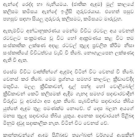
ඇන්දේ රෙද්ද හා බැනියමය. (ජාතික ඇඳුම) මුල් කාලයේ
කලිසම කමිසය ඇන්දේ ඉංග්‍රීසි ගුරුවරයාය. එහෙත් පසුව
පහසුව සඳහා සියලු ගුරුවරු කලිසමට, කමිසයට මාරුවූහ.
ඇතැම්විට අන්ධානුකරණය මෙන්ම විවිධ රටවල අය වෙනත්
රටවලට සංක්‍රමණය වූ විට හෝ ආක්‍රමණය කළ විට තම
සංස්කෘතික ලක්ෂණ අදාළ රටවල් තුළද ප්‍රචලිත කිරීම නිසා
සංස්කෘතියේ විවිධත්වය වැඩි වී තිබේ. නොගැලපෙන ලක්ෂණද
ඇති වී ඇත.
එසේම විවිධ වෘත්තීන්ගේ ඇඳුම්ද විටින් විට වෙනස් වී තිබේ.
වෙනස් කර තිබේ. මෙම ප්‍රශ්නය සමහර කාලවල ක්‍රීඩාවේදීද
මතුවිය. මලල ක්‍රීඩිකාවන්, දැල් පන්දු හෝ වොලිබෝල්
ක්‍රීඩිකාවන් කෙටි කලිසමක් ඇඳීම ගැනද සමහර සදාචාරවාදීන්
විරුද්ධ වූ අවස්ථා අප දැක තිබේ. සැබවින්ම සදාචාරය තිබිය
යුත්තේ ඇඳුම තුළ පමණක්ම නොවේ. ඒ දෙස බලන අයගේ
මනස තුළද සදාචාරය තිබිය යුතුය. අනෙක සදාචාරයන් පිළිබඳ
මිනුම් දඬුද සදාකාලික නැත. විටින් විට වෙනස් වේ.
කාන්තාවන්ගේ ඇඳුම පිළිබඳව තලේබාන් වර්ගයේ ඇසකින්