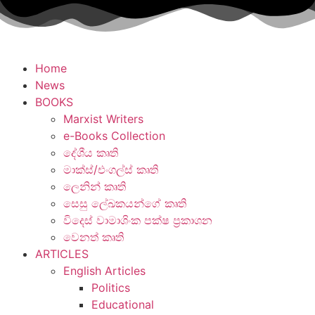
Home
News
BOOKS
Marxist Writers
e-Books Collection
දේශීය කෘති
මාක්ස්/එංගල්ස් කෘති
ලෙනින් කෘති
සෙසු ලේඛකයන්ගේ කෘති
විදෙස් වාමාශිංක පක්ෂ ප්‍රකාශන
වෙනත් කෘති
ARTICLES
English Articles
Politics
Educational