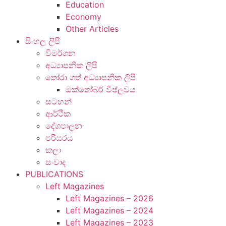
Education
Economy
Other Articles
සිංහල ලිපි
විමර්ශන
අධ්‍යාපනික ලිපි
තෝරා ගත් අධ්‍යාපනික ලිපි
ඔක්තෝබර් විප්ලවය
සටහන්
ආර්ථික
දේශපාලන
පරිසරය
කලා
සංවාද
PUBLICATIONS
Left Magazines
Left Magazines – 2026
Left Magazines – 2024
Left Magazines – 2023