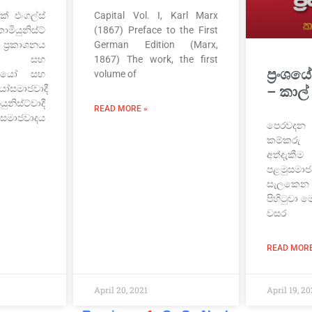
ක් එංගල්ස්
Capital Vol. I, Karl Marx
ියුනිස්ට්
(1867) Preface to the First
රකාශනය
German Edition (Marx,
ෝ සහ
1867) The work, the first
ප්‍රංශයේ
ධනයෝ සහ
volume of
යෝසමාජවාදී
– කාල්
ස්ට්වාදී
READ MORE »
මී සමාජවාදය
පෙරවද
කම්කරු 
අත්දැ
පළමුසමාජ
සැලකෙන ප
පිහිටුවා 
වසර
READ MORE
April 20, 2021
April 19, 20