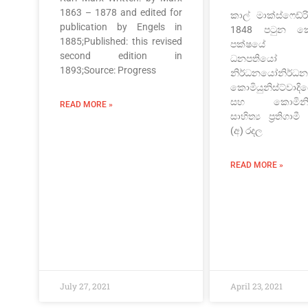
1863 – 1878 and edited for
කාල් මාක්ස්ෆෙඩ්රි
publication by Engels in
1848 පටුන කොම
1885;Published: this revised
පක්ෂයේ ප්‍
second edition in
ධනපතිය
1893;Source: Progress
නිර්ධනයෝනිර්
කොමියුනිස්ට්වාදි
සහ කොමිනියුනි
READ MORE »
සාහිත්‍ය ප්‍රතිගා
(අ) රදල
READ MORE »
July 27, 2021
April 23, 2021