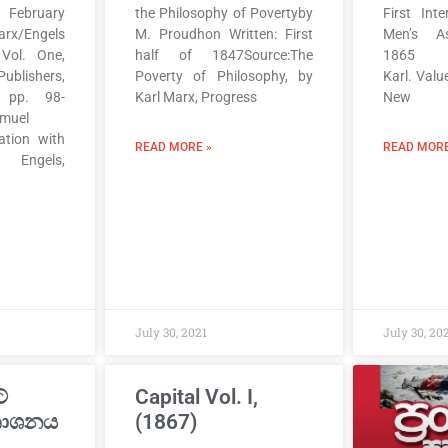
ebruary
the Philosophy of Povertyby
First Int
rx/Engels
M. Proudhon Written: First
Men’s As
 Vol. One,
half of 1847Source:The
1865 S
lishers,
Poverty of Philosophy, by
Karl. Valu
 pp. 98-
Karl Marx, Progress
New
amuel
ation with
READ MORE »
READ MORE
Engels,
July 30, 2021
July 30, 20
්
Capital Vol. I,
රකාශනය
(1867)