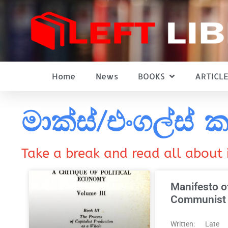
Home
News
BOOKS
ARTICLE
මාක්ස්/එංගල්ස් ක
Take a break and read all about 
Manifesto o
Communist 
Written: Late 1