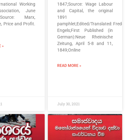
ernational Working
1847;Source: Wage Labour
sociation, June
and Capital, the original
ource: Marx,
1891
e, Price and Profit.
pamphlet;Edited/Translated: Frederick
Engels;First Published (in
German):Neue Rheinische
Zeitung, April 5-8 and 11,
 »
1849;Online
READ MORE »
21
July 30, 2021