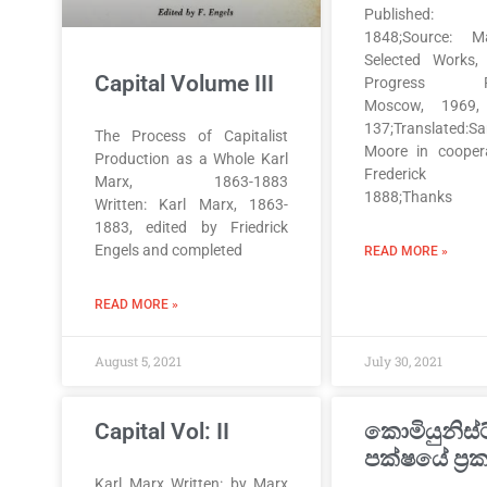
Published: F
1848;Source: Ma
Selected Works,
Capital Volume III
Progress Pub
Moscow, 1969,
137;Translated:S
The Process of Capitalist
Moore in cooper
Production as a Whole Karl
Frederick 
Marx, 1863-1883
1888;Thanks
Written: Karl Marx, 1863-
1883, edited by Friedrick
Engels and completed
READ MORE »
READ MORE »
August 5, 2021
July 30, 2021
Capital Vol: II
කොමියුනිස්ට
පක්ෂයේ ප්‍
Karl Marx Written: by Marx