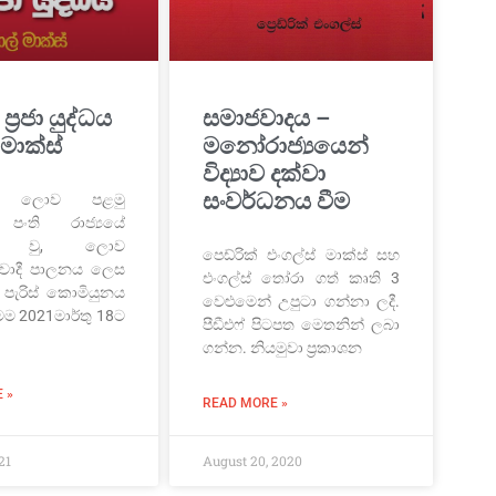
 ප්‍රජා යුද්ධය
සමාජවාදය –
 මාක්ස්
මනෝරාජ්‍යයෙන්
විද්‍යාව දක්වා
සංවර්ධනය වීම
න ලොව පළමු
පංති රාජ්‍යයේ
කීම වු, ලොව
පෙඩ්රික් එංගල්ස් මාක්ස් සහ
වාදී පාලනය ලෙස
එංගල්ස් තෝරා ගත් කෘති 3
ැරිස් කොමියුනය
වෙළුමෙන් උපුටා ගන්නා ලදී.
මෙම 2021මාර්තු 18ට
පීඩීඑෆ් පිටපත මෙතනින් ලබා
ගන්න. නියමුවා ප්‍රකාශන
 »
READ MORE »
21
August 20, 2020