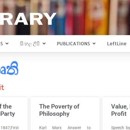
S
සිංහල ලිපි
PUBLICATIONS
LeftLine
ෘති
it
f the
The Poverty of
Value,
Party
Philosophy
Profit
847;First
Karl Marx Answer to
Speech by