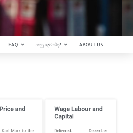
FAQ
යනු කුමක්ද?
ABOUT US
 Price and
Wage Labour and
Capital
 Karl Marx to the
Delivered: December