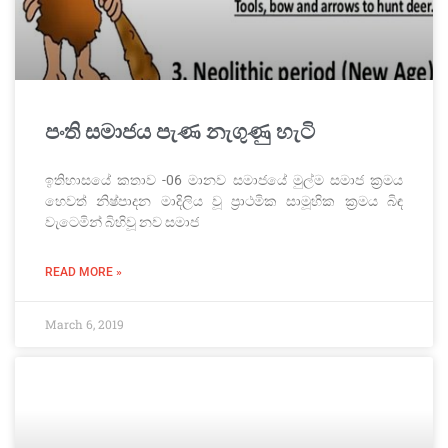
පංති සමාජය පැණ නැගුණු හැටි
ඉතිහාසයේ කතාව -06 මානව සමාජයේ මුල්ම සමාජ ක්‍රමය
හෙවත් නිෂ්පාදන මාදිලිය වූ ප්‍රාථමික සාමූහික ක්‍රමය බිඳ
වැටෙමින් බිහිවූ නව සමාජ
READ MORE »
March 6, 2019