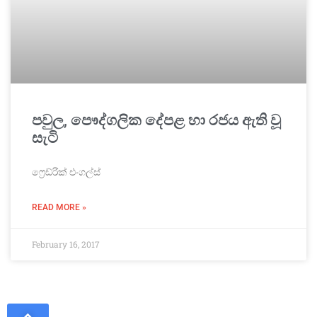
පවුල, පෞද්ගලික දේපළ හා රජය ඇති වූ
සැටි
ෆ්‍රෙඩ්රික් එංගල්ස්
READ MORE »
February 16, 2017