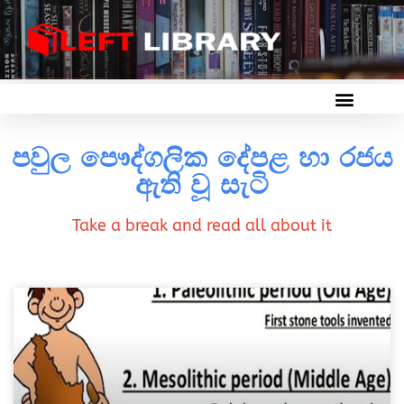
පවුල පෞද්ගලික දේපළ හා රජය
ඇති වූ සැටි
Take a break and read all about it