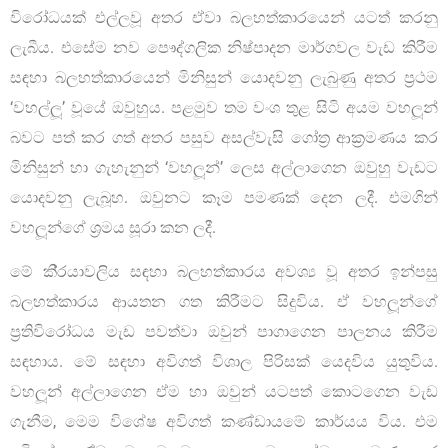
විරෝධයක් එල්ලවූ අතර ඒවා බලහත්කාරයෙන් යටත් කරනු
ලැබීය. එසේම නව පෞද්ගලික නිෂ්පාදන මාර්ගවල වැඩ කිරීම
සඳහා බලහත්කාරයෙන් මිනිසුන් යොදවනු ලැබුණු අතර ප්‍රථම
‘වහල්ලූ’ වූයේ ඔවුහුය. පළමුව තම වංශ තුළ සිටි අයම වහලූන්
බවට පත් කර ගත් අතර පසුව අසල්වැසි ගෝත්‍ර ආක්‍රමණය කර
මිනිසුන් හා ගැහැනුන් ‘වහලූන්’ ලෙස අල්ලාගෙන ඔවුහු වැඩට
යොදවනු ලැබූහ. ඔවුනට කෑම පමණක් දෙන ලදී. එමගින්
වහලූන්ගේ ශ්‍රමය සූරා කන ලදී.
මේ කි‍්‍රයාවලිය සඳහා බලහත්කාරය අවශ්‍ය වූ අතර ඉන්පසු
බලහත්කාරය ආයතන ගත කිරීමට සිදුවිය. ඒ වහලූන්ගේ
ප්‍රතිවිරෝධය මැඩ පවත්වා ඔවුන් පාගාගෙන පාලනය කිරීම
සඳහාය. මේ සඳහා අවිගත් විශාල පිරිසක් යෙදවිය යුතුවිය.
වහලූන් අල්ලාගෙන ඒම හා ඔවුන් යටපත් කොටගෙන වැඩ
ගැනීම, මෙම විශේෂ අවිගත් කණ්ඩායමේ කාර්යය විය. එම