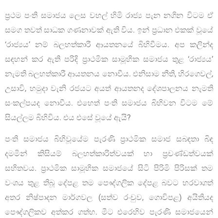
ප්‍රථම පංති සමාජය ලෙස වහල් හිමි රාජ්‍ය පැන නගින විටම ඒ
සමග තවත් සාධක ගණනාවක් ඇති විය. ඉන් ප්‍රධාන එකක් වූයේ
‘රාජ්‍යය’ නම් බලහත්කාරී ආයතනයේ බිහිවීමය. අප කලින්ද
සඳහන් කර ඇති පරිදි ප්‍රාථමික සාමූහික සමාජය තුළ ‘රාජ්‍යය’
නැමති බලහත්කාරී ආයතනය නොවීය. එනිසාම නීති, හිරගෙවල්,
උසාවි, හමුදා වැනි රජයට අයත් ආයතනද දේශපාලනය නැමති
සංකල්පයද නොවීය. එහෙත් පංති සමාජය බිහිවන විටම මේ
සියල්ලම බිහිවිය. එය එසේ වූයේ ඇයි?
පංති සමාජය බිහිවූයේම පැරණි ප්‍රාථමික සමාජ සබඳතා බිඳ
දමමින් කිසියම් බලහත්කාරිත්වයක් හා ප්‍රචණ්ඩත්වයක්
සහිතවය. ප්‍රාථමික සාමූහික සමාජයේ සිටි පිරිමි පිරිසක් තම
වංශය තුළ තිබූ දේපළ තම පෞද්ගලික දේපළ බවට හරවාගත්
අතර නිෂ්පාදන මාර්ගවල (සත්ව රංචුව, ගොවිපළ) අයිතියද
පෞද්ගලිකව අත්කර ගත්හ. මීට එරෙහිව පැරණි සමාජයෙන්