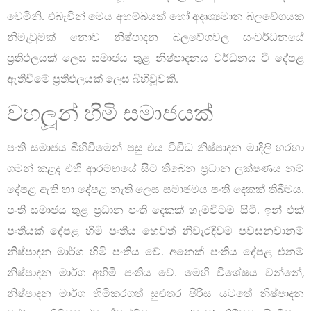
වෙමිනි. එබැවින් මෙය අහම්බයක් හෝ අදෘශ්‍යමාන බලවේගයක
නිමැවුමක් නොව නිෂ්පාදන බලවේගවල සංවර්ධනයේ
ප්‍රතිඵලයක් ලෙස සමාජය තුළ නිෂ්පාදනය වර්ධනය වී දේපළ
ඇතිවීමේ ප්‍රතිඵලයක් ලෙස බිහිවූවකි.
වහලූන් හිමි සමාජයක්
පංති සමාජය බිහිවීමෙන් පසු එය විවිධ නිෂ්පාදන මාදිලි හරහා
ගමන් කළද එහි ආරම්භයේ සිට තිබෙන ප්‍රධාන ලක්ෂණය නම්
දේපළ ඇති හා දේපළ නැති ලෙස සමාජමය පංති දෙකක් තිබීමය.
පංති සමාජය තුළ ප්‍රධාන පංති දෙකක් හැමවිටම සිටී. ඉන් එක්
පංතියක් දේපළ හිමි පංතිය හෙවත් නිවැරදිවම පවසනවානම්
නිෂ්පාදන මාර්ග හිමි පංතිය වේ. අනෙක් පංතිය දේපළ එනම්
නිෂ්පාදන මාර්ග අහිමි පංතිය වේ. මෙහි විශේෂය වන්නේ,
නිෂ්පාදන මාර්ග හිමිකරගත් සුළුතර පිරිස යටතේ නිෂ්පාදන