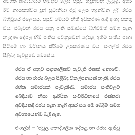
අවිගත් කණ්ඩායම හමුදාව ලෙස පසුව හඳුන්වනු ලැබුණු අතර
ඊට නායකත්වය දුන් ප්‍රධානියා රජු ලෙස හඳුන්වන ලදී. රජය
බිහිවූයේ එලෙසය. පසුව මෙයට නීති අධිකරණ ආදී අංගද එකතු
විය. එබැවින් රජය යනු පංති සමාජයේ බිහිවීමත් සමග පැන
නැගුණ දේපළ හිමි පංතිය වෙනුවෙන් දේපළ අහිමි පංතිය පාගා
සිටීමේ හා මර්දනය කිරීමේ උපකරණය විය. එංගල්ස් රජය
පිළිබඳ පැවසුවේ මෙසේය.
රජය ඒ අනුව සදාකාලිකව පැවැති එකක් නොවේ.
රජය හා රාජ්‍ය බලය පිළිබඳ විකල්පනයක් නැති, රජය
රහිත සමාජයක් පැවැතිණි. සමාජය පංතිවලට
බෙදීයාම නිසා ආර්ථික සංවර්ධනයේ එක්තරා
අවදියකදී රජය පැන නැගි අතර එය මේ බෙදීම සමග
අවශ්‍යයෙන්ම බැඳී ඇත.
එංගල්ස් – ‘පවුල පෞද්ගලික දේපළ හා රජය ඇතිවු