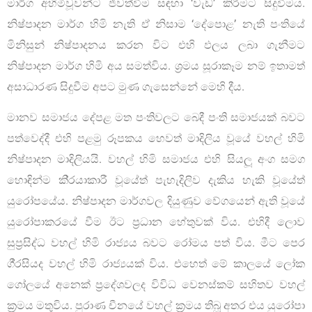
මාර්ග අහිමිවූවන්ට ජීවත්වීම සඳහා ‘වැඩ’ කිරීමට සිදුවීමය.
නිෂ්පාදන මාර්ග හිමි නැති ඒ නිසාම ‘දේපොළ’ නැති පංතියේ
මිනිසුන් නිෂ්පාදනය කරන විට එහි ඵලය ලබා ගැනීමට
නිෂ්පාදන මාර්ග හිමි අය සමත්විය. ශ්‍රමය සූරාකෑම නම් ඉතාමත්
අසාධාරණ සිදුවීම අපට මුණ ගැසෙන්නේ මෙහි දීය.
මානව සමාජය දේපළ මත පංතිවලට බෙදී පංති සමාජයක් බවට
පත්වෙද්දී එහි පළමු රූපකය හෙවත් මාදිලිය වූයේ වහල් හිමි
නිෂ්පාදන මාදිලියයි. වහල් හිමි සමාජය එහි සියලූ අංග සමග
හොඳින්ම කි‍්‍රයාකාරී වූයේත් පැහැදිලිව දැකිය හැකි වූයේත්
යුරෝපයේය. නිෂ්පාදන මාර්ගවල දියුණුව වේගයෙන් ඇති වූයේ
යුරෝපාකරයේ වීම ඊට ප්‍රධාන හේතුවක් විය. එහිදී ලොව
සුප්‍රසිද්ධ වහල් හිමි රාජ්‍යය බවට රෝමය පත් විය. මීට පෙර
ගී‍්‍රසියද වහල් හිමි රාජ්‍යයක් විය. එහෙත් මේ කාලයේ ලෝක
ගෝලයේ අනෙක් ප්‍රදේශවලද විවිධ වෙනස්කම් සහිතව වහල්
ක්‍රමය මතුවිය. පුරාණ චීනයේ වහල් ක්‍රමය තිබූ අතර එය යුරෝපා