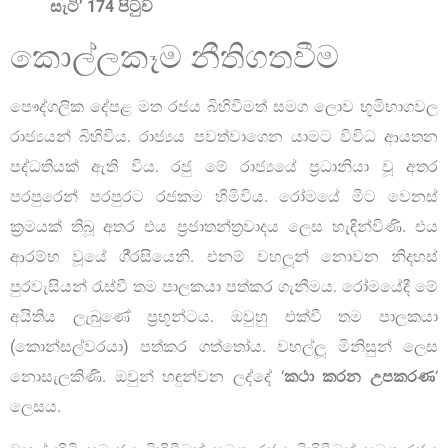
සැටි’ 174 පිටුව
කොල්ලකෑම නීතිගතවීම
පෞද්ගලික දේපළ මත රජය බිහිවීමත් සමග ලොව භූමිභාගවල
රාජ්‍යයන් බිහිවිය. රාජ්‍යය පවත්වාගෙන යාමට විවිධ ආයතන
පද්ධතියක් ඇති විය. රජු මේ රාජ්‍යයේ ප්‍රධානියා වූ අතර
පරපුරෙන් පරපුරට රජකම හිමිවිය. රෝමයේ මීට වෙනස්
ක්‍රමයක් තිබූ අතර එය ප්‍රජාතන්ත්‍රවාදය ලෙස හැඳින්විණි. එය
ආරම්භ වූයේ ගී‍්‍රසියෙනි. එනම් වහලූන් නොවන නිදහස්
පුරවැසියන් රැස්වී තම පාලකයා පත්කර ගැනීමය. රෝමයේදී මේ
අයිතිය ලැබුණේ ප්‍රභූන්ටය. ඔවුහු එක්වී තම පාලකයා
(කොන්සල්වරයා) පත්කර ගත්තෝය. වහල්ලූ මිනිසුන් ලෙස
නොසැලකිණි. ඔවුන් හඳුන්වන ලද්දේ ‘
කථා කරන උපකරණ
‘
ලෙසය.