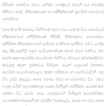
පිරිසක් නොවීය. එයට හේතුව ගෝත්‍රයේ එවැනි අය නඩත්තු
කිරීමට තරම් නිෂ්පාදනයක් හා අතිරික්තයක් ප්‍රාථමික සමාජයේ
නොවීමය.
එහෙත් පංති සමාජය බිහිවීමත් සමග එය වෙනස් විය. සමාජයේ
නිෂ්පාදනයේ අතිරික්තයක් තිබිණි. නිෂ්පාදනය නොකොට
අතිරික්ත නිෂ්පාදනයෙන් යැපීමේ හැකියාව ඇතිවිය. එවිට ගෝත්‍ර
තුළ තිබූ ඇදහිලි පසුව සංවිධානාත්මක ආගම් බවට පත්විය. එම
ආගම් සඳහා ආගමික මධ්‍යස්ථාන බිහිවිය. ඒවායේ පූර්ණකාලීනව
කටයුතු කරන පූජකවරු බිහිවූහ. ඔවුන් යැපුණේ ජනතාව
ආගමික මධ්‍යස්ථානවලට කරන පරිත්‍යාග හා ගෙවීම්වලිනි. රජු
මීට උදව් කළේය. ආගම වහාම රජය හා සම්බන්ධ විය. රජය
හමුදා මගින් බලහත්කාරය යොදා මිනිසුන් ශාරීරිකව යටපත් කර
ගන්නා විට ආගම රජය වෙනුවෙන් මිනිසුන් අධ්‍යාත්මිකව
යටපත්කර තබාගැනීමේ වගකීම ඉටුකළේය. ආගම හා රජය අතර