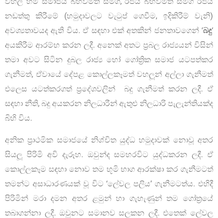
වහල් හිමි සමාජය බිහිවීමත් සමග, රජය බිහිවීමත් සමග රජය
නඩත්තු කිරීමේ (හමුදාවලට වැටුප් ගෙවීම, ඉදිකිරීම් වැනි)
අවශ්‍යතාවයද ඇති විය. ඒ සඳහා එක් අතකින් ජනතාවගෙන් ‘
බදු
‘
අයකිරීම ආරම්භ කරන ලදී. අනෙක් අතට ප්‍රබල රාජ්‍යයන් විසින්
තමා අවට සිටින දුබල රාජ්‍ය හෝ ගෝත්‍රික සමාජ යටපත්කර
ගැනීමත්, ඒවායේ දේපළ කොල්ලකෑමත් වහලූන් අල්ලා ගැනීමත්
එලෙස යටත්කරගත් ප්‍රදේශවලින් බදු ගැනීමත් කරන ලදී. ඒ
සඳහා නීති, බදු අයකරන නිලධාරීන් ඇතුළු නිලධාරි පැලැන්තියක්ද
බිහි විය.
අනික ප්‍රාථමික සමාජයේ නිශ්චිත යුද්ධ හමුදාවක් නොවූ අතර
සියලූ පිරිමි අවි දැරූහ. ඔවුන්ද සමහරවිට යුද්ධකරන ලදී. ඒ
කොල්ලකෑම සඳහා නොව තම භූමි භාග ආරක්ෂා කර ගැනීමටත්
තමන්ට අසාධාරණයක් වූ විට ‘ලේවල පලිය’ ගැනීමටත්ය. එහිදී
පිරිමින් මරා දමන අතර ළමුන් හා ගැහැණුන් තම ගෝත්‍රයේ
තබාගන්නා ලදී. ඔවුනට සමානව සලකන ලදී. එතෙක් ලේවල