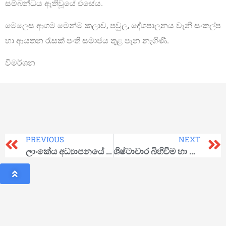
සම්බන්ධය ඇතිවූයේ එසේය.
මෙලෙස ආගම මෙන්ම කලාව, පවුල, දේශපාලනය වැනි සංකල්ප
හා ආයතන රැසක් පංති සමාජය තුළ පැන නැගිණි.
විමර්ශන
PREVIOUS
NEXT
ලාංකේය අධ්‍යාපනයේ වත්මන් ගැටලු පිළිබඳ කියවීමක්
ශිෂ්ටාචාර බිහිවීම හා ඉතිහාසය