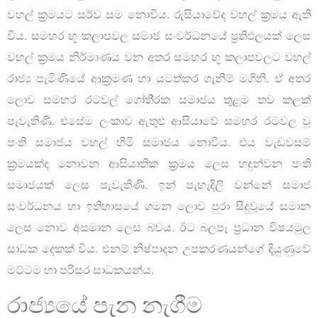
වහල් ක්‍රමයට සර්ව සම නොවීය. රුසියාවේද වහල් ක්‍රමය ඇති
විය. සමහර භූ කලාපවල සමාජ සංවර්ධනයේ ප්‍රතිඵලයක් ලෙස
වහල් ක්‍රමය නිර්මාණය වන අතර සමහර භූ කලාපවලට වහල්
රාජ්‍ය පැමිණියේ ආක්‍රමණ හා යටත්කර ගැනීම් මගිනි. ඒ අතර
ලොව සමහර රටවල් ගෝති‍්‍රක සමාජය තුළම තව කලක්
පැවැතිණි. එසේම ලංකාව ඇතුළු ආසියාවේ සමහර රටවල වූ
පංති සමාජය වහල් හිමි සමාජය නොවීය. එය වැඩවසම්
ක්‍රමයක්ද නොවන ආසියාතික ක්‍රමය ලෙස හඳුන්වන පංති
සමාජයක් ලෙස පැවැතිණි. ඉන් පැහැදිලි වන්නේ සමාජ
සංවර්ධනය හා ඉතිහාසයේ ගමන ලොව පුරා සිදුවූයේ සමාන
ලෙස නොව අසමාන ලෙස බවය. ඊට බලපෑ ප්‍රධාන විෂයමූල
සාධක දෙකක් විය. එනම් නිෂ්පාදන උපකරණයන්ගේ දියුණුවේ
මට්ටම හා පරිසර සාධකයන්ය.
රාජ්‍යයේ පැන නැගීම