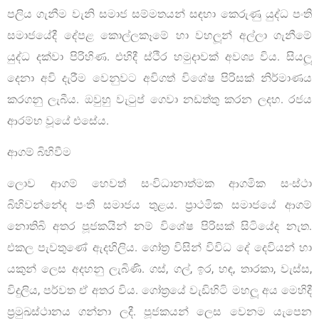
පලිය ගැනීම වැනි සමාජ සම්මතයන් සඳහා කෙරුණු යුද්ධ පංති
සමාජයේදී දේපළ කොල්ලකෑමේ හා වහලූන් අල්ලා ගැනීමේ
යුද්ධ දක්වා පිරිහිණ. එහිදී ස්ථිර හමුදාවක් අවශ්‍ය විය. සියලූ
දෙනා අවි දැරීම වෙනුවට අවිගත් විශේෂ පිරිසක් නිර්මාණය
කරගනු ලැබීය. ඔවුහු වැටුප් ගෙවා නඩත්තු කරන ලදහ. රජය
ආරම්භ වූයේ එසේය.
ආගම් බිහිවීම
ලොව ආගම් හෙවත් සංවිධානාත්මක ආගමික සංස්ථා
බිහිවන්නේද පංති සමාජය තුළය. ප්‍රාථමික සමාජයේ ආගම්
නොතිබි අතර පූජකයින් නම් විශේෂ පිරිසක් සිටියේද නැත.
එකල පැවතුණේ ඇදහිලිය. ගෝත්‍ර විසින් විවිධ දේ දෙවියන් හා
යකුන් ලෙස අදහනු ලැබිණි. ගස්, ගල්, ඉර, හඳ, තාරකා, වැස්ස,
විදුලිය, පර්වත ඒ අතර විය. ගෝත්‍රයේ වැඩිහිටි මහලූ අය මෙහිදී
ප්‍රමුඛස්ථානය ගන්නා ලදී. පූජකයන් ලෙස වෙනම යැපෙන