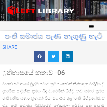
පංති සමාජය පැණ නැගුණු හැටි
SHARE
ඉතිහාසයේ කතාව -06
මානව සමාජයේ මුල්ම සමාජ ක්‍රමය හෙවත් නිෂ්පාදන මාදිලිය වූ
ප්‍රාථමික සාමූහික ක්‍රමය බිඳ වැටෙමින් බිහිවූ නව සමාජ ක්‍රමය
පංති සහිත සමාජ ක්‍රමයක් විය. සමාජය තුළ ‘පංති’ බිහිවූයේත්, ඒ
මත පංති සමාජය බිහිවූයේත් දේපළවල අයිතිය මත පදනම්