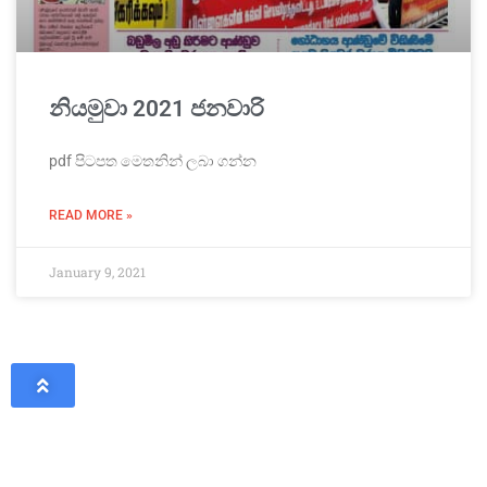
නියමුවා 2021 ජනවාරි
pdf පිටපත මෙතනින් ලබා ගන්න
READ MORE »
January 9, 2021