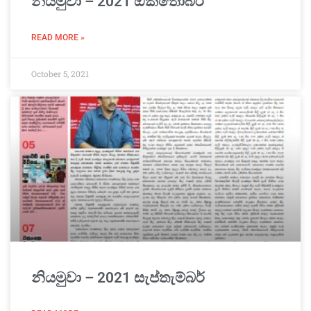
නියමුවා – 2021 ඔක්තෝබර්
READ MORE »
October 5, 2021
නියමුවා – 2021 සැප්තැම්බර්