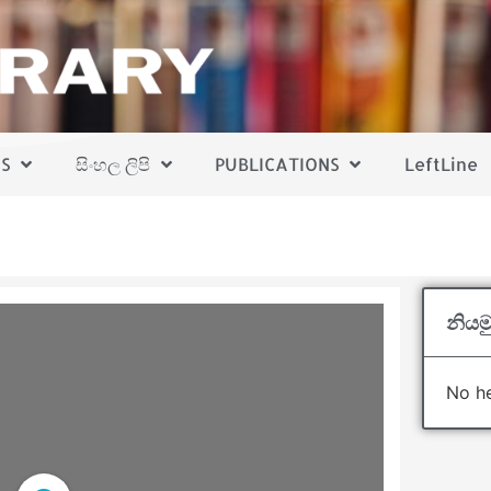
S
සිංහල ලිපි
PUBLICATIONS
LeftLine
නියමු
No he