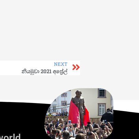
NEXT
නියමුවා 2021 අප්‍රේල්
world