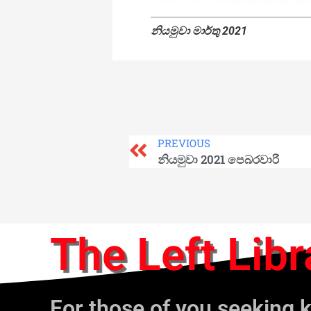
නියමුවා මාර්තු 2021
PREVIOUS
නියමුවා 2021 පෙබරවාරි
The Left Libr
For those of you seeking 