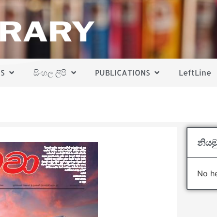
S
සිංහල ලිපි
PUBLICATIONS
LeftLine
නියමු
No he