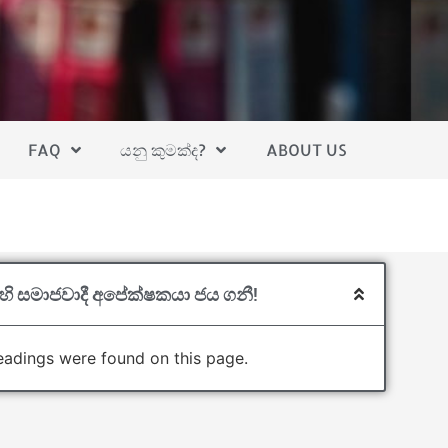
FAQ
යනු කුමක්ද?
ABOUT US
හි සමාජවාදී අපේක්ෂකයා ජය ගනී!
adings were found on this page.