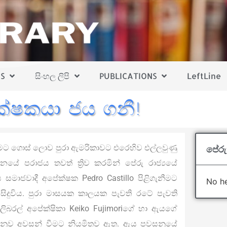
S
සිංහල ලිපි
PUBLICATIONS
LeftLine
ක්ෂකයා ජය ගනී!
සීමට ගොස් ලොව පුරා ඇමරිකාවට එරෙහිව එල්ලවුණු
පේරු
නයේ පරාජය තවත් ත්‍රිව කරමින් පේරු රාජ්‍යයේ
සමාජවාදී අපේක්ෂක Pedro Castillo පිළිගැනීමට
No he
දුවිය. පුරා මාසයක කාලයක පැවති රටේ පැවති
 ලිබරල් අපේක්ෂිකා Keiko Fujimoriගේ හා ඇයගේ
 අනුව අවසන් වීමට නියමිතව ඇත. ඇය පවසනුයේ