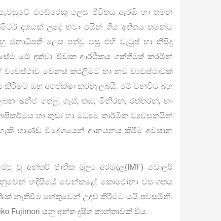
දී පැවසුවේ එඬේරෙකු ලෙස ජීවිතය ඇරඹි හා තමන්
ීටර් දහයක් උදේ හවා පයින් ගිය අතීතය තමන්ට
ජනාධිපති ලෙස පත්වූ පසු එහි වැටුප් හා කිසිදු
සේම මේ දක්වා විවෘත ආර්ථිකය ශක්තිමත් කරමින්
 ව්‍යවස්ථාව වෙනස් කරලීමට හා නව ව්‍යවස්ථාවක්
ණය කිරීමට ඔහු අපේක්ෂා කරනු ලබයි. මේ වනවිට බහු
න ඛනිජ තෙල්, ගෑස්, තඹ, මිනිරන්, රත්තරන්, හා
ෂිකර්මය හා කුඩා හා මධ්‍යම කාර්මික ව්‍යවසකයින්
ය හැකි භාණ්ඩ විදේශයෙන් ආනයනය කිරීම අවසාන
ලප්පු වූ අන්තර් ජාතික මුල්‍ය අරමුදල(IMF) ඩොලර්
 වෙනුවෙන් හදිසියේ වෙන්කළේ කොරෝනා වසංගතය
%ක් නැතිවීම හේතුවෙන් උදව් කිරීමට යයි පවසමිනි.
o Fujimori යනු අන්ත දුෂිත කාන්තාවක් විය.