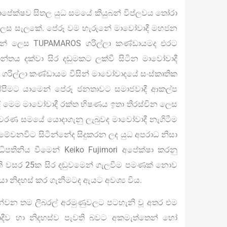
පේක්ෂව සිතල යුධ සමයේ කියුබන් විප්ලවය තෝරා
 ලෙස සැලකේ. පේරූ වම හැරුනේ මාවෝවාදී මහජන
දීන් ලෙස TUPAMAROS ගරිල්ලා කණ්ඩායමද එරට
ිතාන්තය දක්වා සිර දඬුමකට ලක්වී සිටින මාවෝවාදී
 ගරිල්ලා කණ්ඩායම විසින් මාවෝවාදයේ සංස්කෘතික
ලප්පීමට යාමෙන් පේරූ ජනතාවට සමාජවාදී ආකල්ප
දී මෙම මාවෝවාදී රක්ත භිෂණය ඉතා තිරස්චින ලෙස
ැතිවරණ සමයේ යොදාගැනු ලැබුවද මාවෝවාදී නැගිටීම
ේවනවිට සිටින්නේද සිදුකරන ලද යුධ අපරාධ නිසා
ධිපතිනිය වීමෙන් Keiko Fujimori අපේක්ෂා කරනු
ි වසර 25ක සිර දඬුවමෙන් ගැලවීම පමණක් නොව
 නිදහස් කර ගැනීමටද ඇයට අවශ්‍ය විය.
වන තම ලිබරල් අරමුණුවලට පටහැනි වූ අතර එම
‍රවාදීව හා නිදහස්ව පැවති බවට අකමැත්තෙන් හෝ