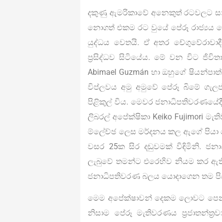
දකුණු ඇමරිකාවේ අනෙකුත් රටවලට සා
නොගත් එකම රට වුයේ පේරූ රාජ්‍යය
යුද්ධය වෙතයි. ඒ අතර චේගුවේරාවා
ප්‍රසිද්ධව සිටියේය. මේ වන විට ජිව
Abimael Guzmán හා ඔහුගේ ෂියන්පාත්
විප්ලවය අමු අමුවේ පේරූ බිමේ ගැ
පිළිකුල් විය. මෙවර ජනාධිපතිවරණයේ
ලිබරල් අපේක්ෂිකා Keiko Fujimori ම
ම්ලේච්ඡ ලෙස මර්දනය කල ඇගේ පියා ම
වසර 25ක සිර දඬුවමක් විඳිමිනි. ජනා
ලැබුවේ තමන්ට එරෙහිව නියම කර ඇත
ජනාධිපතිවරණ බලය යොදාගෙන තම පියා
මෙම අපේක්ෂාවන් දෙකම ලොවට පෙන්
නිසාම පේරූ මැතිවරණය ප්‍රජාතන්ත්