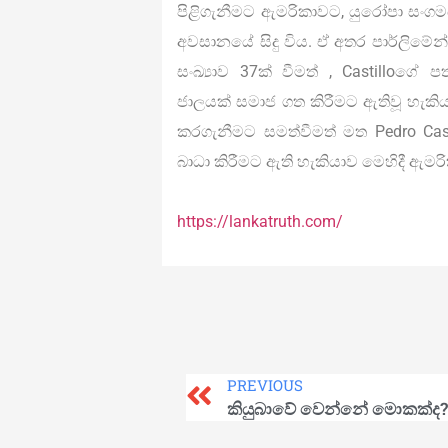
පිළිගැනීමට ඇමරිකාවට, යුරෝපා සංග
අවසානයේ සිදු විය. ඒ අතර පාර්ලිමේන
සංඛ්‍යාව 37ක් වීමත් , Castilloගේ 
ජාලයක් සමාජ ගත කිරීමට ඇතිවූ හැකිය
කරගැනීමට සමත්වීමත් මත Pedro Casti
බාධා කිරීමට ඇති හැකියාව මෙහිදී ඇමර
https://lankatruth.com/
PREVIOUS
කියුබාවේ වෙන්නේ මොකක්ද