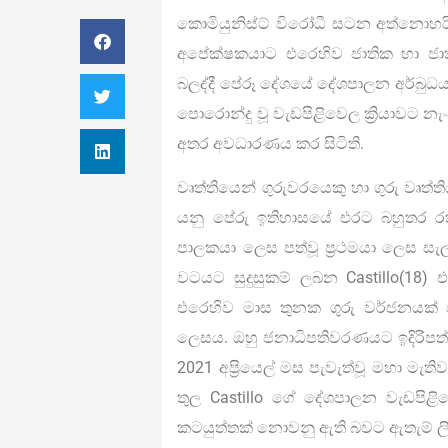
කොමියුනිස්ට් විරෝධී සටන අත්නොහර
අපේක්ෂකයාට එරෙහිව ජාතික හා ජාත
බලද්දී පේරූ දේශයේ දේශපාලන අර්බුධය 
පොරොන්දු වූ වැඩපිළිවෙල ක්‍රියාවට 
අතර අවධාරණය කර සිටිති.
වෘත්තියෙන් ගුරුවරයෙකු හා ගුරු වෘත්ත
යනු පේරු ඉතිහාසයේ එරට බහුතර රත
පාලකයා ලෙස පත්වූ ප්‍රථමයා ලෙස ස
වටයට සුදුසුකම් ලබන Castillo(18) එ
එරෙහිව මාස තුනක ගුරු වර්ජනයක් 
ලෙසය. ඔහු ජනාධිපතිවරණයට ඉදිරිපත් ව
2021 අප්‍රියෙල් මස පැවැත්වූ මහා මැත
තුල Castillo ගේ දේශපාලන වැඩපිළ
කටයුත්තක් නොවනු ඇති බවට ඇතැම් ලිබ