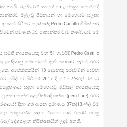
ින බවයි. මැතිවරණ සමයේ හා ඉන්පසුව සමාජවාදී
්‍යන්තරව එල්ලවූ පීඩනයන් හා මෙහෙයුම් සලකා
අවසන් කිරීමට හැක්කේද Pedro Castillo විසින් තම
නැංවීමෙන් පමණක් බව ජාත්‍යන්තර වාම කණ්ඩායම් මේ
ිය සමිති නායකයෙකු වන 51 හැවිරිදි Pedro Castillo
ු ඉන්දියානු සම්භවයක් ඇති ජනතාව තුලින් එරට
ැලකේ. අපේක්ෂකයින් 18 දෙනෙකු පරදවමින් දෙවන
රට ප්‍රසිද්ධව සිටියේ 2017 දී එරට ලිබරල් රජයට
ජයග්‍රහණය සඳහා මෙහෙයවූ රැඩිකල් නායකයෙකු
ූ කුඩා මාක්ස් ලෙනින්වාදී පක්ෂය(peru libre) එරට
ිවරණයේදී දිනා ගත් ආසන ප්‍රමාණය 37ක්(13.4%) වීම
ිවෙල ජයග්‍රහණය සඳහා රැගෙන යාම එතරම් පහසු
රල් දේශපාලන නිරීක්ෂකයින් උදම් අනති.