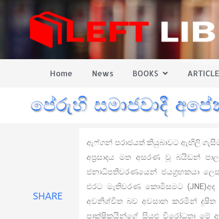
Home
News
BOOKS
ARTICLE
පේරුහි සමාජවාදී අපේ
ඇෆ්ගන් පරාජයත් කියුබාවට ඇඟිලි ගැ
අප්‍රසාදය මත අසරණ වූ බයිඩන් පාල
ජනාධිපතිවරණයෙන් ජයග්‍රහකයා ලෙස 
එරට මැතිවරණ කොමිසමට (JNE)අද සි
SHARE
අවනිශ්චිත බව අවසාන කරමින් දුෂිත
පාක්ෂිකයින්ගේ සියළු විරෝධතා මේ