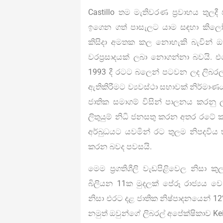
Castillo තම මැතිවරණ ප්‍රවාහය තුල
ඉගෙන ගත් පාසැලට යාම සඳහා කිලෝම
කිසිදා අමතක කල නොහැකි බැවින් ඔහු 
වරප්‍රසාදයක් ලබා නොගන්නා බවයි. එ
1993 දී රටට බලෙන් පටවන ලද ලිබරල්
ඇතිකිරීමට ව්‍යවස්ථා සභාවක් නිර්මා
ජාතික සමාගම් විසින් පාලනය කරනු ලබ
ලිතුයුම් නිධි ජනසතු කරන අතර රටේ කෘ
අර්බුධයට යවමින් රට තුලම නිපදවි
කරන බවද පවසයි.
මෙම ප්‍රගතිශීලි වැඩපිළිවෙල නිසා කු
බිලියන 11ක මුදලක් පේරූ රාජ්‍යය
නිසා එරට දළ ජාතික නිෂ්පාදනයෙන් 12
නමුත් ඔවුන්ගේ ලිබරල් අපේක්ෂිකාව Keik