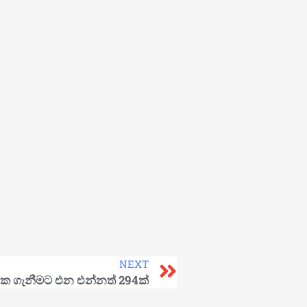
NEXT
රැක ගැනීමට එන එන්නත් 294ක්