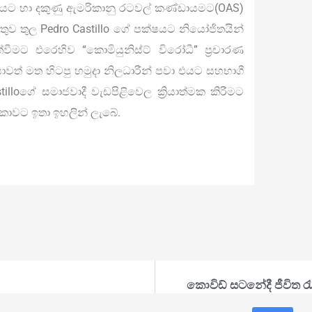
මයට හා දකුණු ඇමරිකානු රටවල් කණ්ඩායමට(OAS)
්තුව තුල Pedro Castillo ගේ පක්ෂයට නියෝජිතයින්
පත්වීමට එරෙහිව “කොමියුනිස්ට් විරෝධී” ප්‍රචාරණ
ාවත් මත හිටපු හමුදා නිලධාරීන් පවා එයට සහභාගී
lloගේ සමාජවාදී වැඩපිළිවෙල ක්‍රියාත්මක කිරීමට
ිකාවට ඉතා ඉහලින් ලැබේ.
?
කොවිඩ් සටනේදී ජීවිත 