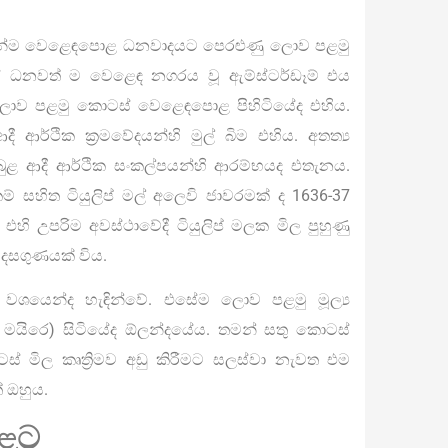
මනින්ම වෙළෙඳපොළ ධනවාදයට පෙරළුණු ලොව පළමු
 ධනවත් ම වෙළෙඳ නගරය වූ ඇම්ස්ටර්ඩෑම් එය
වූ ලොව පළමු කොටස් වෙළෙඳපොළ පිහිටියේද එහිය.
දී ආර්ථික ක්‍රමවේදයන්හි මුල් බිම එහිය. අතත්‍ය
ම් බුබුළ ආදී ආර්ථික සංකල්පයන්හි ආරම්භයද එතැනය.
් සහිත ටියුලිප් මල් අලෙවි ජාවරමක් ද 1636-37
 එහි උපරිම අවස්ථාවේදී ටියුලිප් මලක මිල පුහුණු
දසගුණයක් විය.
 වශයෙන්ද හැඳින්වේ. එසේම ලොව පළමු මූල්‍ය
මයිරෙ) සිටියේද ඕලන්දයේය. තමන් සතු කොටස්
මිල කෘත්‍රිමව අඩු කිරීමට සලස්වා නැවත එම
 ඔහුය.
ුළට