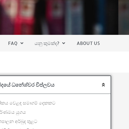
FAQ
යනු කුමක්ද?
ABOUT US
දයේ ධනේශ්වර විප්ලවය
කය වෙළඳ සමාගම් දෙකකට
වර්ණමය යුගය
පාලන අර්බුද තුළට