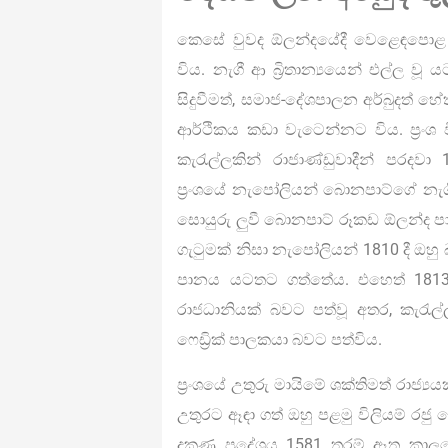
කෙසේ වුවද ඕලන්දයේදී වෙළෙඳපොළ ධ
විය. නැගී ආ බ්‍රිතාන්‍යයෙන් එල්ල ව
සිදුවීමත්, සමාජ-දේශපාලන අර්බුදත් 
ආර්ථිකය කඩා වැටෙන්නට විය. ප්‍රංශ
කැරැල්ලකින් රාජාණ්ඩුවාදීන් පරදවා 
ප්‍රංශයේ නැපෝලියන් බොනපාට්ගේ නැග
සොයුරු ලුවී බොනපාට් රූකඩ ඕලන්ද ප
ගැටුමක් නිසා නැපෝලියන් 1810 දී ඔහ
පානය යටතට ගත්තේය. එහෙත් 181
රාජධානියක් බවට පත්වූ අතර, කැරැල
ෆෙඩ්‍රික් පාලකයා බවට පත්විය.
ප්‍රංශයේ උතුරු මායිමේ ශක්තිමත් රාජ්
උතුරට ඈඳා ගත් ඔහු පළමු විලියම් රජ
දකුණු ප්‍රදේශය 1581 තරම් ඈත කා