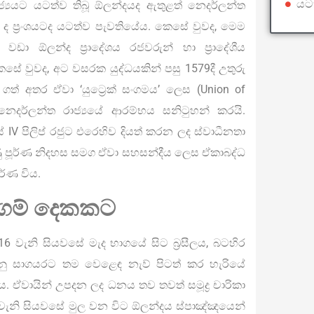
යටත
ධිරාජ්‍යයට යටත්ව තිබූ ඕලන්දයද ඇතුළත් නෙදර්ලන්ත
ද ප්‍රංශයටද යටත්ව පැවතියේය. කෙසේ වුවද, මෙම
වඩා ඕලන්ද ප්‍රාදේශය රජවරුන් හා ප්‍රාදේශීය
කෙසේ වුවද, අට වසරක යුද්ධයකින් පසු 1579දී උතුරු
 ගත් අතර ඒවා ‘යුට්‍රෙක් සංගමය’ ලෙස (Union of
නෙදර්ලන්ත රාජ්‍යයේ ආරම්භය සනිටුහන් කරයි.
V පිලිප් රජුට එරෙහිව දියත් කරන ලද ස්වාධීනතා
ු පූර්ණ නිදහස සමග ඒවා සහසන්දීය ලෙස ඒකාබද්ධ
ර්ණ විය.
ගම් දෙකකට
 වැනි සියවසේ මැද භාගයේ සිට බ්‍රසීලය, බටහිර
දියානු සාගයරට තම වෙළෙඳ නැව් පිටත් කර හැරියේ
. ඒවායින් උපදන ලද ධනය තව තවත් සමූද්‍ර චාරිකා
7 වැනි සියවසේ මුල වන විට ඕලන්දය ස්පාඤ්ඤයෙන්