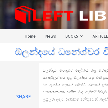
Home
News
BOOKS
ARTICLE
ඕලන්දයේ ධනේශ්වර ව
ඕලන්දය, පොදුවේ ලෝකය තුළ නෙදර්
නෙදර්ලන්තය තුළ ඕලන්දය යනු එහි ප්‍ර
දිග ප්‍රාන්ත දෙකක් පමණි. එහෙත් ඉ
ජනගහනයක් සහිත වූද ඇම්ස්ටර්ඩෑම් අ
SHARE
උසුලන ලද වැදගත්කම හේතුවෙන් ඕලන්දය