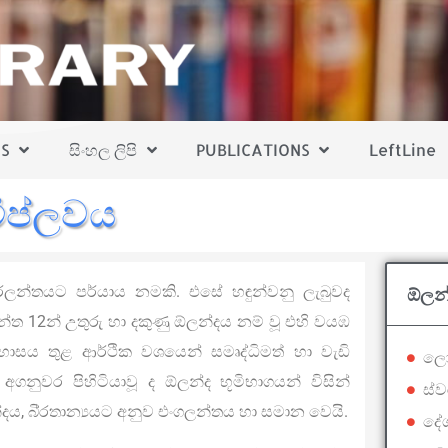
S
සිංහල ලිපි
PUBLICATIONS
LeftLine
ිප්ලවය
ලන්තයට පර්යාය නමකි. එසේ හඳුන්වනු ලැබුවද
ඕලන්
ාන්ත 12න් උතුරු හා දකුණු ඕලන්දය නම් වූ එහි වයඹ
තිහාසය තුළ ආර්ථික වශයෙන් සමෘද්ධිමත් හා වැඩි
ලෝ
ගනුවර පිහිටියාවූ ද ඕලන්ද භූමිභාගයන් විසින්
ස්
, බි්‍රතාන්‍යයට අනුව එංගලන්තය හා සමාන වෙයි.
දේශ