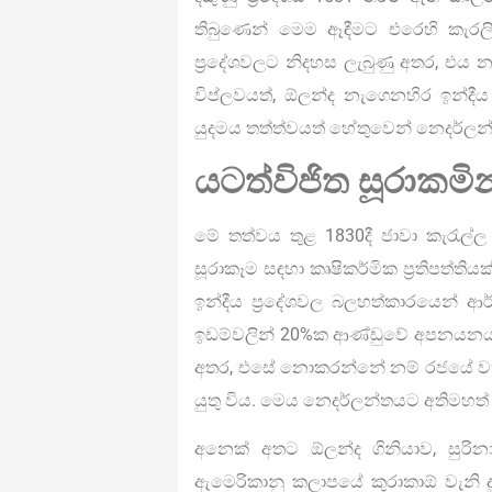
තිබුණෙන් මෙම ඈඳීමට එරෙහි කැරලි 
ප්‍රදේශවලට නිදහස ලැබුණු අතර, එය න
විප්ලවයත්, ඕලන්ද නැගෙනහිර ඉන්දීය 
යුදමය තත්ත්වයත් හේතුවෙන් නෙදර්ලන
යටත්විජිත සූරාකමින
මේ තත්වය තුළ 1830දී ජාවා කැරැල්ල
සූරාකෑම සඳහා කෘෂිකර්මික ප්‍රතිපත්ත
ඉන්දීය ප්‍රදේශවල බලහත්කාරයෙන් ආ
ඉඩම්වලින් 20%ක ආණ්ඩුවේ අපනයනය වෙ
අතර, එසේ නොකරන්නේ නම් රජයේ වත
යුතු විය. මෙය නෙදර්ලන්තයට අතිමහත
අනෙක් අතට ඕලන්ද ගිනියාව, සුරිනාම
ඇමෙරිකානු කලාපයේ කුරාකාඕ වැනි 