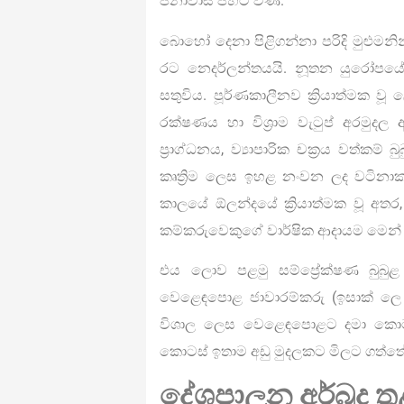
ජනාවාස පිහිට විණි.
බොහෝ දෙනා පිළිගන්නා පරිදි මුළු
රට නෙදර්ලන්තයයි. නූතන යුරෝපයේ
සතුවිය. පූර්ණකාලීනව ක්‍රියාත්මක 
රක්ෂණය හා විශ්‍රාම වැටුප් අරමුදල ආ
ප්‍රාග්ධනය, ව්‍යාපාරික චක්‍රය වත්ක
කෘත්‍රිම ලෙස ඉහළ නංවන ලද වටිනාකම
කාලයේ ඕලන්දයේ ක්‍රියාත්මක වූ අතර,
කම්කරුවෙකුගේ වාර්ෂික ආදායම මෙන් 
එය ලොව පළමු සම්ප්‍රේක්ෂණ බුබුළ
වෙළෙඳපොළ ජාවාරම්කරු (ඉසාක් ලෙ 
විශාල ලෙස වෙළෙඳපොළට දමා කොටස් 
කොටස් ඉතාම අඩු මුදලකට මිලට ගත්තේ
දේශපාලන අර්බුද ත