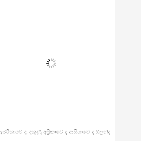
මරිකාවේ ද, දකුණු අප්‍රිකාවේ ද ආසියාවේ ද ඕලන්ද