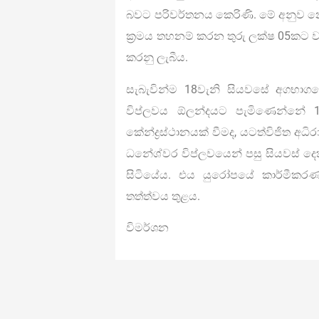
බවට පරිවර්තනය කෙරිණි. මේ අනුව න
ක්‍රමය තහනම් කරන තුරු ලක්ෂ 05කට වැ
කරනු ලැබීය.
සැබැවින්ම 18වැනි සියවසේ අගභාග
විප්ලවය ඕලන්දයට පැමිණෙන්නේ 1
කේන්ද්‍රස්ථානයක් වීමද, යටත්විජිත 
ධනේශ්වර විප්ලවයෙන් පසු සියවස් 
සිටියේය. එය යුරෝපයේ කාර්මීකර
තත්ත්වය තුළය.
විමර්ශන