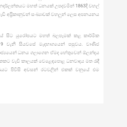
ෙදර්ලන්තයට මහත් ධනයක් උපදවමින් 1863දී වහල්
ඩි අප්‍රිකානුවන් සංඛ්‍යාවක් වහලුන් ලෙස අපනයනය
යේ සිට යුරෝපයට මහත් බලපෑමක් කළ කාර්මික
9 වැනි සියවසේ මැදභාගයෙන් පසුවය. වාණිජ
අධිරාජ්‍යයෙන් ධනය ගලාගෙන ඒමද හේතුවෙන් ඕලන්දය
දෙකකට වැඩි කාලයක් වෙළෙඳපොළ ධනවාදය මත රැඳී
ණයට පිවිසි අවසන් රටවලින් එකක් වනුයේ එම