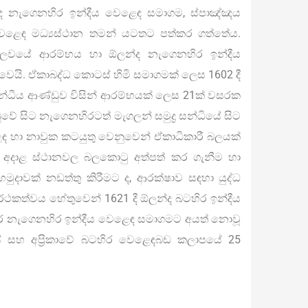
ද නැගෙනහිර ඉන්දීය වෙළෙඳ සමාගම, ස්පාඤ්ඤය
ෙළෙඳ මධ්‍යස්ථාන තමන් යටතට පත්කර ගත්තේය.
ප්ලවයේ ආරම්භය හා ඕලන්ද නැගෙනහිර ඉන්දීය
යි. ඒකාබද්ධ කොටස් හිමි සමාගමක් ලෙස 1602 දී
ීය ආණ්ඩුව විසින් ආරම්භයක් ලෙස 21ක් වසරක
ඩුවේ සිට නැගෙනහිරටත් මැගලන් සමුද්‍ර සන්ධියේ සිට
 හා නාවුක කටයුතු වෙනුවෙන් ඒකාධිකාරී බලයක්
ට අදාළ ස්ථානවල බලකොටු අත්පත් කර ගැනීම හා
ද, හමුදාවක් නඩත්තු කිරීමට ද, ආරක්ෂාව සඳහා යුද්ධ
ාර්ථකත්වය හේතුවෙන් 1621 දී ඕලන්ද බටහිර ඉන්දීය
ර නැගෙනහිර ඉන්දීය වෙළෙඳ සමාගමට අයත් නොවූ
ේ සහ අප්‍රිකාවේ බටහිර වෙළෙඳබඩ කලාපයේ 25