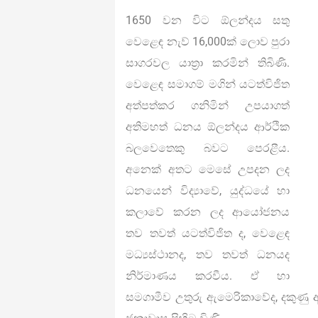
1650 වන විට ඕලන්දය සතු
වෙළෙඳ නැව් 16,000ක් ලොව පුරා
සාගරවල යාත්‍රා කරමින් තිබිණි.
වෙළෙඳ සමාගම් මගින් යටත්විජිත
අත්පත්කර ගනිමින් උපයාගත්
අතිමහත් ධනය ඕලන්දය ආර්ථික
බලවෙතෙකු බවට පෙරළීය.
අනෙක් අතට මෙසේ උපදන ලද
ධනයෙන් විද්‍යාවේ, යුද්ධයේ හා
කලාවේ කරන ලද ආයෝජනය
තව තවත් යටත්විජිත ද, වෙළෙඳ
මධ්‍යස්ථානද, තව තවත් ධනයද
නිර්මාණය කරවීය. ඒ හා
සමගාමීව උතුරු ඇමෙරිකාවේද, දකුණු ඇ