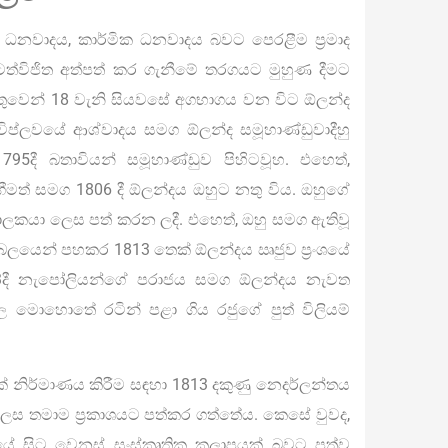
නවාදය, කාර්මික ධනවාදය බවට පෙරළීම ප්‍රමාද
ූ යටත්විජිත අත්පත් කර ගැනීමේ තරගයට මුහුණ දීමට
හේතුවෙන් 18 වැනි සියවසේ අගභාගය වන විට ඕලන්ද
 විප්ලවයේ ආශ්වාදය සමග ඕලන්ද සමූහාණ්ඩුවාදීහු
1795දී බතාවියන් සමූහාණ්ඩුව පිහිටවූහ. එහෙත්,
ීමත් සමග 1806 දී ඕලන්දය ඔහුට නතු විය. ඔහුගේ
ාලකයා ලෙස පත් කරන ලදී. එහෙත්, ඔහු සමග ඇතිවූ
ු බලයෙන් පහකර 1813 තෙක් ඕලන්දය ඍජුව ප්‍රංශයේ
3දී නැපෝලියන්ගේ පරාජය සමග ඕලන්දය නැවත
්ල මොහොතේ රටින් පළා ගිය රජුගේ පුත් විලියම්
‍යයක් නිර්මාණය කිරීම සඳහා 1813 දකුණු නෙදර්ලන්තය
ු ලෙස තමාම ප්‍රකාශයට පත්කර ගත්තේය. කෙසේ වුවද,
ලයේ සිට වෙනස් සංස්කෘතික කලාපයක් බවට පත්ව