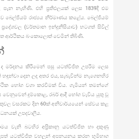
පැන නැඟිණි. එහි ප්‍රතිඵලයක් ලෙස 1839දී එම
ව බෙල්ජියම් රාජ්‍යය නිර්මාණය කළේය. බෙල්ජියම්
ප්‍රදේශවල (වර්තමාන ඉන්දුනීසියාව) හටගත් සිවිල්
්ත ආර්ථිකය බංකොලොත් වෙමින් තිබිණි.
්
 ද මර්දනය කිරීමෙන් පසු යටත්විජිත උපරිම ලෙස
ියක් හඳුන්වා දෙන ලද අතර එය, සැබැවින්ම නැගෙනහිර
ර්ථික භෝග වගා කරවීමක් විය. ගැමියන් තමන්ගේ
නුවෙන් දුම්කොළ, රබර් ආදී භෝග වැවිය යුතු වූ
ුවල වසරකට දින 60ක් අනිවාර්යයෙන් සේවය කළ
් ධනයක් උපදවාලීය.
ය වැනි බටහිර අප්‍රිකානු යටත්විජිත හා දකුණු
දූපත් යටත්විජිත වහලුන් අපනයනය කරන භූමිභාග