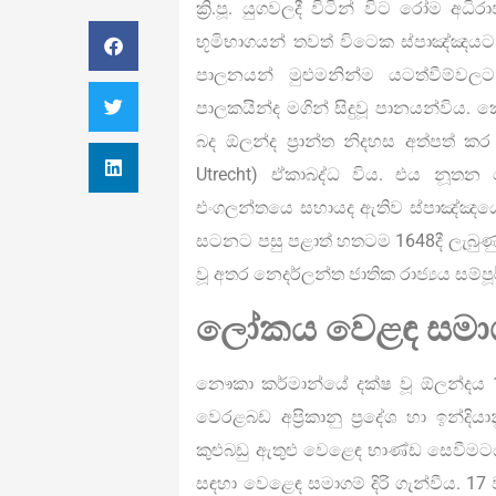
ක්‍රි.පූ. යුගවලදී විටින් විට රෝම අ
භූමිභාගයන් තවත් විටෙක ස්පාඤ්ඤයට 
පාලනයන් මුළුමනින්ම යටත්වීම්වලට 
පාලකයින්ද මගින් සිදුවූ පානයන්විය. 
බද ඕලන්ද ප්‍රාන්ත නිදහස අත්පත් කර
Utrecht) ඒකාබද්ධ විය. එය නූතන 
එංගලන්තයෙ සහායද ඇතිව ස්පාඤ්ඤයේ I
සටනට පසු පළාත් හතටම 1648දී ලැබුණ
වූ අතර නෙදර්ලන්ත ජාතික රාජ්‍යය සම්පූ
ලෝකය වෙළඳ සමා
නෞකා කර්මාන්යේ දක්ෂ වූ ඕලන්දය 16
වෙරළබඩ අප්‍රිකානු ප්‍රදේශ හා ඉන්
කුළුබඩු ඇතුළු වෙළෙඳ භාණ්ඩ සෙවීමටය
සඳහා වෙළෙඳ සමාගම් දිරි ගැන්වීය. 1