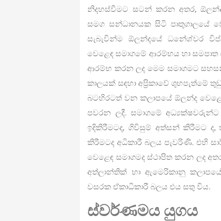
නිදහස්වීමට සටන් කරන අතර, ඕලන්
සමග සන්ධානයක සිටි පෘතුගාලයේ ව
සැබැවින්ම ඕලන්දයේ ධනේශ්වර වි
වෙළෙඳ සමාගමේ ආරම්භය හා සමපාත වෙ
ආරම්භ කරන ලද මෙම සමාගමට සහසන්ධ
කාලයක් සඳහා අප්‍රිකාවේ ශුභපැත්මේ තු
බටහිරටත් වන කලාපයේ ඕලන්ද වෙළෙඳ
පවරන ලදී. සමාගමේ අධ්‍යක්ෂවරුන්
ඉදිකිරීමටද, ගිවිසුම් අත්සන් කිරීමට 
කිරීමටද අධිකාරී බලය පැවරිණි. එහි ස
වෙළෙඳ සමාගමද ස්ථාපිත කරන ලද අත
අත්ලාන්තික් හා ඇමෙරිකානු කලාපය
වසරක ඒකාධිකාරී බලය එය සතු විය.
ස්වර්ණමය යුගය