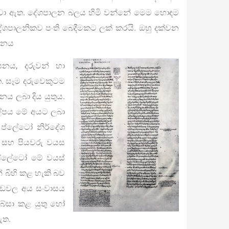
ි දක්වා ඇත. දේශපාලන බලය හිමි වන්නේ මෙම හොඳම
ශපාලනිකව පංති බෙදීමකට ලක් කරයි. ඔහු දක්වන
ාපනය
ාපනය, දරුවන් හා
ත. සෑම දරුවෙකුටම
නය ලබා දිය යුතුය.
ිල්පය මේ අයට ලබා
වය ප්ලේටෝ නිර්දේශ
ර සහ පියවරු වයස
න ප්ලේටෝ මේ වයස්
බිහි කළ හැකි බව
ණ්ඩවල අය සංවාසය
ගබ්සා කළ යුතු හෝ
ඇත.