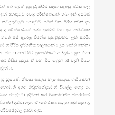
වෙන් කර ඔවුන් පුහුණු කිරීම සඳහා සැකසූ ස්ථානවල
ුය. ඉන් අනතුරුව පොදු පරීක්ෂණයක් තබා ඉන් අසමත්
 කටයුතුවලට යොදවයි. සමත් වන පිරිස තවත් දස
් පසු ද පරීක්ෂණයක් තබා අසමත් වන අය ආරක්ෂක
වත් පස් අවුරුදු විශේෂ පුහුණුවකට ලක් කරයි.
 වෙන පිරිස දාර්ශනික පාලකයන් ලෙස තෝරා ගන්නා
‍ය ජනයා අතර සිට ප්‍රායෝගිකව අත්දැකිය යුතු නිසා
තර විසිය යුතුය. ඒ වන විට ඔහුන් 50 වැනි වියට
වුන් ය.
වූ ක්‍රමයකි. නිවාස පොදුය කෑම පොදුය. භාරියාවන්
 නොමැති අතර ඔවුන්ගේදරුවන් සියල්ල පොදු ය.
ෙසේ ප්ලේටෝ ඉදිරිපත් කර මනෝරාජික ජනරජයේ
ියකින් දක්වා ඇත. ඒ අතර රාජ්‍ය පාලන ක්‍රම ගැන ද,
රිච්ඡේදවල දක්වා ඇත.