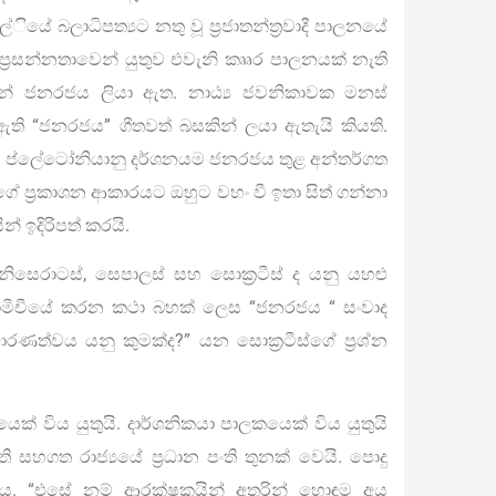
්ල්ියේ බලාධිපත්‍යට නතු වූ ප්‍රජාතන්ත්‍රවාදී පාලනයේ
අප්‍රසන්නතාවෙන් යුතුව එවැනි කෲර පාලනයක් නැති
යෙන් ජනරජය ලියා ඇත. නාඨ්‍ය ජවනිකාවක මනස්
 ඇති “ජනරජය” ගීතවත් බසකින් ලයා ඇතැයි කියති.
ුළු ප්ලේටෝනියානු දර්ශනයම ජනරජය තුළ අන්තර්ගත
්ගේ ප්‍රකාශන ආකාරයට ඔහුට වහං වී ඉතා සිත් ගන්නා
් ඉදිරිපත් කරයි.
නිසෙරාටස්, සෙපාලස් සහ සොක්‍රටීස් ද යනු යහළු
ු සාමීචීයේ කරන කථා බහක් ලෙස “ජනරජය “ සංවාද
ාරණත්වය යනු කුමක්ද?” යන සොක්‍රටීස්ගේ ප්‍රශ්න
 විය යුතුයි. දාර්ශනිකයා පාලකයෙක් විය යුතුයි
සහගත රාජ්‍යයේ ප්‍රධාන පංති තුනක් වෙයි. පොදු
 ය. “එසේ නම් ආරක්ෂකයින් අතරින් හොඳම අය