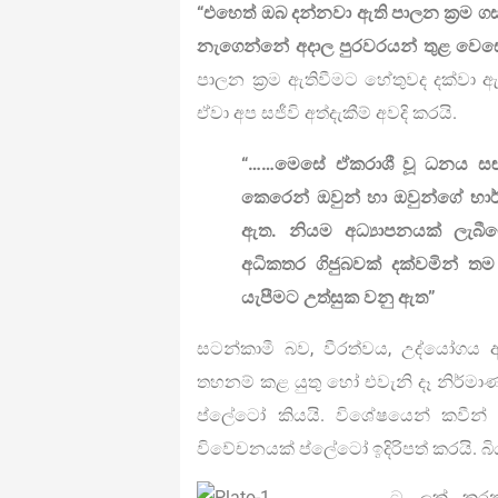
“එහෙත් ඔබ දන්නවා ඇති පාලන ක්‍ර
නැගෙන්නේ අදාල පුරවරයන් තුළ වෙසෙ
පාලන ක්‍රම ඇතිවීමට හේතුවද දක්වා ඇ
ඒවා අප සජීවි අත්දැකීම් අවදි කරයි.
“……මෙසේ ඒකරාශී වූ ධනය ස
කෙරෙන් ඔවුන් හා ඔවුන්ගේ භා
ඇත. නියම අධ්‍යාපනයක් ලැබී
අධිකතර ගිජුබවක් දක්වමින්
යැපීමට උත්සුක වනු ඇත”
සටන්කාමී බව, වීරත්වය, උද්යෝග
තහනම් කළ යුතු හෝ එවැනි දෑ නිර්ම
ප්ලේටෝ කියයි. විශේෂයෙන් කවීන් 
විවේචනයක් ප්ලේටෝ ඉදිරිපත් කරයි. බ
ට ලක් කරන