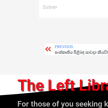
විමර්ශන
PREVIOUS
සංස්කෘතිය පිළිබඳ සාවද්‍ය කියවීම
The Left Libr
For those of you seeking 