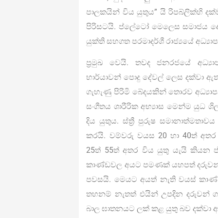
පාලකයින් විය යුතුය” යි රිපබ්ලික්හ
පිරිසටයි. ප්ලේටෝ මෙලෙස සමාජය දේ
යුක්ති සහගත පරමාදර්ශී රාජ්‍යයේ අධ්‍ය
ප්‍රමුඛ වෙයි. තවද ජනරජයේ අධ්‍ය
භාර්යාවන් පොදු දේවල් ලෙස දක්වා ඇ
ගැහැණු පිරිමි බේදයකින් තොරව අධ්‍යාප
සංගීතය ශාරීරික අභ්‍යාස මෙන්ම යුධ ශ
දිය යුතුය. ස්ත්‍රී පුරුෂ සමානාත්මතා
කරයි. වම්වරු වයස 20 හා 40ත් අත
25ත් 55ත් අතර විය යුතු යැයි කිය
කාණ්ඩවල අයට පමණක් යහපත් දරුවන් 
පවසයි. මෙයට අයත් නැති වයස් කා
තහනම් නැතත් එයින් උපදින දරුවන් 
බාල ඝාතනයට ලක් කළ යුතු බව දක්වා 