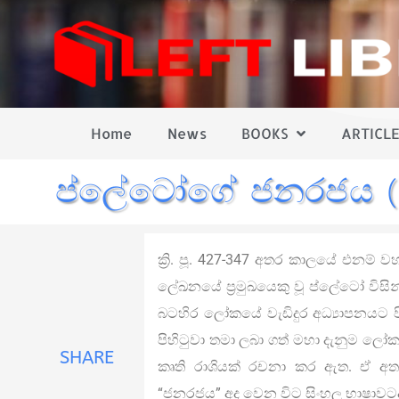
Home
News
BOOKS
ARTICLE
ප්ලේටෝගේ ජනරජය (P
ක්‍රි. පූ. 427-347 අතර කාලයේ එනම් ව
ලේඛනයේ ප්‍රමුඛයෙකු වූ ප්ලේටෝ විසින්
බටහිර ලෝකයේ වැඩිදුර අධ්‍යාපනයට ප
පිහිටුවා තමා ලබා ගත් මහා දැනුම ලෝක
SHARE
කෘති රාශියක් රචනා කර ඇත. ඒ අ
“ජනරජය” අද වෙන විට සිංහල භාෂාවටද