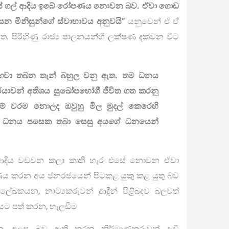
ම ගස් ගල් ආදිය ඉබේ රෝපණය නොවන බව. ඒවා ගොඩ
න මිනිසුන්ගේ ස්වාභාවය අනුවයි”
යනුවෙන් ඒ ඒ
ත. පිරිහිණු රාජ්‍ය පාලනයන්හි ලක්ෂණ දක්වන විට
ඟවා තබන තැන් බහුල වනු ඇත. තම ධනය
ර්යාවන් අතිශය සුඛෝපභෝගී ජීවිත ගත කරනු
මේ වරම නොලද ඔවුහු මිල මුදල් කෙරෙහි
 තම ධනය පසෙක තබා සෙසු අයගේ ධනයෙන්
ය ආදිය වඩවන කලා කෘති හැර එසේ නොවන ඒවා
ාණය කරන අය ජනරජයෙන් පිටකළ යුකු කළ යුතු බව
ලේඛකයන, නාට්‍යකරුවන් ආදීන් පිළිබඳව බලවත්
ියට පත් කරන, හැලඩීම
, අලස බව ඇති කරන නිර්මාණකරුවන් දැඩි