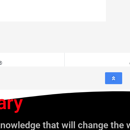
්
ary
knowledge that will change the 