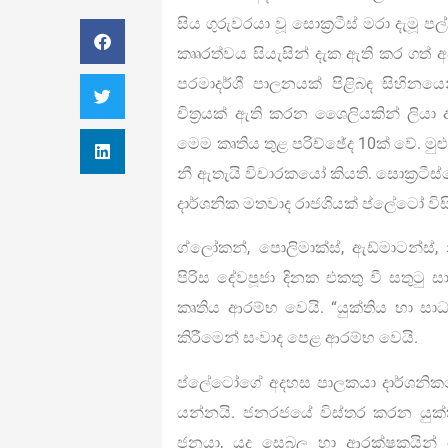
සිය ගුරුවරයා වූ සොක්‍රටීස් මරා දැමූ පල
කෘෘරත්වය සියැසින් දැක ඇති කර ගත් 
පරමාදර්ශී පාලනයක් පිළිබඳ සිහින
චිත්‍රයක් ඇති කරන ශෛලියකින් ලියා
මෙම කෘතිය තුළ පරිච්ඡේද 10ක් වේ. ම
නී ඇතැයි විචාරකයෝ කියති. සොක්‍රටීස
දාර්ශනික මතවාද රාජශියක් ප්ලේටෝ විසින
ග්ලෝකන්, පොලිමාක්ස්, ඇඩ්මාටන්ස්, 
පිරිස දේවපූජා දිනක එකතු වී සතුට
කෘතිය ආරම්භ වෙයි. “යුක්තිය හා සාධ
කිරීමෙන් සංවාද පෙළ ආරම්භ වෙයි.
ප්ලේටෝගේ අදහස පාලකයා දාර්ශනිකයෙක්
යන්නයි. ජනරජයේ විස්තර කරන යුක්ති 
ජනයා, යුද සෙබලු හා ආරක්ෂකයින්