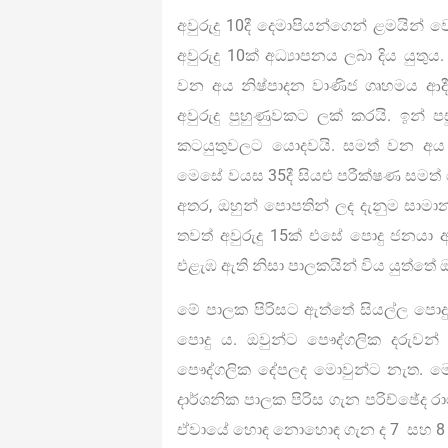
අවුරුදු 10දී දෙමාපියන්ගෙන් ළමයින් 
අවුරුදු 10ක් අධ්‍යාපනය ලබා දිය යුත
වන අය නිෂ්පාදන වාණිජ ගෘහමය ආදී
අවුරුදු පුහුණුවකට ලක් කරයි. ඉන
කටයුතුවලට යොදවයි. සමත් වන අය ත
මෙසේ වයස 35දී සියළු පරීක්ෂණ සමත්
අතර, ඔහුන් පොපතින් ලද දැනුම සාමාන්
තවත් අවුරුදු 15ක් එසේ පොදු ජනයා අ
එළැඹ ඇති නිසා පාලකයින් විය යුත්තේ ඔ
මේ පාලක පිරිසට ඇත්තේ සියල්ල පොදු 
පොදු ය. ඔවුන්ට පෞද්ගලික දරුවන්
පෞද්ගලික දේපලද මොවුන්ට නැත. ම
දාර්ශනික පාලක පිරිස ගැන පරිච්ඡේද රාශ
ඒවායේ හොඳ නොහොඳ ගැන ද 7 සහ 8 ප