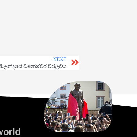
NEXT
ඕලන්දයේ ධනේශ්වර විප්ලවය
world