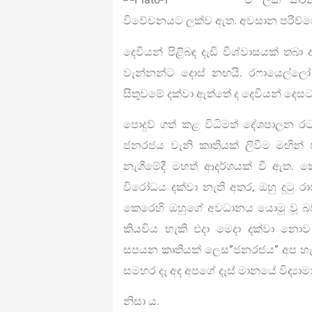
විවේචනයට ලක්ව ඇත. අවසාන පරිච්ඡේද
දෙවියන් පිළිබඳ දැඩි විශ්වාසයක් 
වැන්නන්ට දොස් නඟයි.
රෆායෙල්ලෝ
සිතුවමේ දක්වා ඇත්තේ ද දෙවියන් දෙසට
පොදුව් ගත් කළ විධිමත් දේශපාලන රටා
ජනරජය වැනි කෘතියක් ලිවීම මඟින් එ
නැගීමේදී මහත් ආදර්ශයක් වී ඇත. ක
විරෝධය දක්වා නැති අතර, ඔහු දුටු ර
කෙරෙහි ඔහුගේ අවධානය යොමු වූ බ
කියවිය හැකි එදා මෙදා දක්වා න
සපයන කෘතියක් ලෙස”ජනරජය” අප හැදෑරි
සමහර දෑ අද අපගේ දෑස් මානයේ විද්‍යා
නිසා ය.