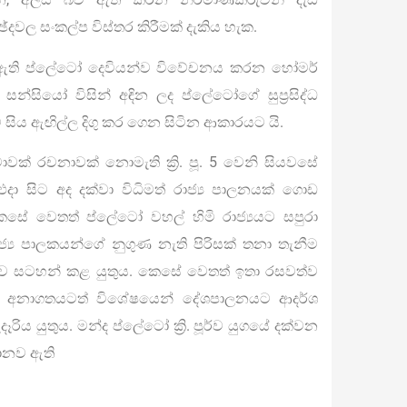
වල සංකල්ප විස්තර කිරීමක් දැකිය හැක.
තබා ඇති ප්ලේටෝ දෙවියන්ව විවේචනය කරන හෝමර්
 සන්සියෝ
විසින් අඳින ලද ප්ලේටෝගේ සුප්‍රසිද්ධ
 සිය ඇඟිල්ල දිගු කර ගෙන සිටින ආකාරයට යි.
වක් රචනාවක් නොමැති ක්‍රි. පූ. 5 වෙනි සියවසේ
දා සිට අද දක්වා විධිමත් රාජ්‍ය පාලනයක් ගොඩ
ෙසේ වෙතත් ප්ලේටෝ වහල් හිමි රාජ්‍යයට සපුරා
ාජ්‍ය පාලකයන්ගේ නුගුණ නැති පිරිසක් තනා තැනීම
ව සටහන් කළ යුතුය. කෙසේ වෙතත් ඉතා රසවත්ව
ොව අනාගතයටත් විශේෂයෙන් දේශපාලනයට ආදර්ශ
ය යුතුය. මන්ද ප්ලේටෝ ක්‍රි. පූර්ව යුගයේ දක්වන
මානව ඇති