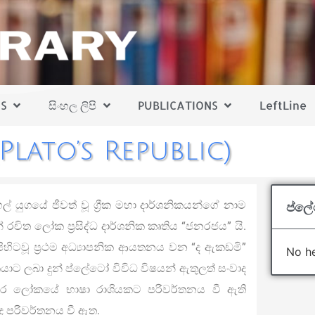
S
සිංහල ලිපි
PUBLICATIONS
LeftLine
lato’s Republic)
හල් යුගයේ ජීවත් වූ ග්‍රීක මහා දාර්ශනිකයන්ගේ නාම
ප්ලේ
 රචිත ලෝක ප්‍රසිද්ධ දාර්ශනික කෘතිය “ජනරජය” යි.
ිහිටවූ ප්‍රථම අධ්‍යාපනික ආයතනය වන “ද ඇකඩමි”
No he
යාට ලබා දුන් ප්ලේටෝ විවිධ විෂයන් ඇතුලත් සංවාද
තර ලෝකයේ භාෂා රාශියකට පරිවර්තනය වී ඇති
 පරිවර්තනය වී ඇත.