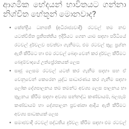
ආගමික භේදයන් භාවිතයට ගන්නා
නිශ්චිත හේතූන් මොනවාද?
කේන්ද්‍රීය ධනපති (අධිරාජ්‍යවාදී) රටවල් තම නව
යටත්විජිත ප්‍රතිපත්තිය ඉදිරියට ගෙන යාම සඳහා පරිධියේ
රටවල් දුර්වලව පවත්වා ගැනීමට, එම රටවල් තුළ ප්‍රශ්න
ඇති කිරීමට හා එම රටවල් බෙදා වෙන් කර දුර්වල කිරීමට
බෙදුම්වාදයේ උත්ප්‍රේරකයක් ලෙස
සෘජු ලෙසම රටවල් යටත් කර ගැනීම සදහා සහ ඒ
වෙනුවෙන් කෙරෙන යුද්ධ සාධාරණය කර ගැනීම සඳහා
ලෝක දේශපාලනය තම තමන්ට අවශ්‍ය ලෙස පාලනය හා
තුළනය කිරීම සඳහා අවශ්‍ය සන්නද්ධ කණ්ඩායම්, බලපෑම්
කණ්ඩායම් හා දේශපාලන ප්‍රවණතා ආදිය ඇති කිරීමට
අවශ්‍ය සාධකයක් ලෙස
සමාජවාදී රටවල් පද්ධතිය දුර්වල කිරීම සඳහා එම රටවල්