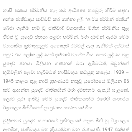
නාසි පක්‍ෂය ජර්මනිය තුළ තම ආධිපත්‍ය තහවුරු කිරීම සඳහා
අන්ත ජාතිවාදය පාවිච්චි කර ගන්නා ලදී. “ආර්ය ජර්මන් ජාතිය”
බේරා ගැනීම නම් වූ ජාතිවාදී ව්‍යාපෘතිය මගින් ජර්මනිය තුළ
ජීවත් වූ යුදෙව් ජනයා පළවා හරිමින්, මරා දමමින් ඇරඹි මෙම
ව්‍යාපෘතිය ක්‍රමානුකූලව අනෙකුත් රටවල් ඈදා ගැනීමක් දක්වාත්
පසුව එය ලෝක යුද්ධයක් දක්වාත් ව්‍යාප්ත විය. මෙම යුද්ධය තුළ
යුදෙව් ජනයා මිලියන ගණනක් මරා දැමීමටත්, ඔවුන්ගේ
භූමිවලින් පළවා හැරිමටත් නාසිවාදය කටයුතු කළේය. 1939 –
1945 කාලය තුළ නාසි ග්‍රහණයට නතුවූ යුරෝපයේ මිලියන 06
කට ආසන්න යුදෙව් ජාතිකයින් මරා දමන්නට ඇතැයි සැලකේ.
ලොව පුරා ඇතිවූ මෙම යුදෙව් ජාතිකයන්ට එරෙහි සංහාරය
ඊශ්‍රායලය බිහිවීමෙහිලා ප්‍රධාන සාධකයක් විය.
මූලිකවම යුදෙව් සංහාරයේ ප්‍රතිඵලයක් ලෙස බිහි වූ ඊශ්‍රායලය
ආගමික, ජාතිවාදය මත ක්‍රියාත්මක වන රාජ්‍යයකි. 1947 එක්සත්