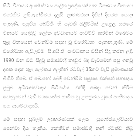
සිටී. චීනයට අයත් ස්වයං පාලිත ප්‍රදේශයක් වන ටිබෙටය චීනයට
එරෙහිව උසිගැන්වීමට දලයි ලාමාවරයා දිගින් දිගටම යොදා
ගැනුණි. පසුගිය බෙයිජිං හි පැවති ඔලිම්පික් උළෙල සමයේ
චීනයට යොමුවූ ලෝක අවධානයම පාවිච්චි කරමින් ටිබෙටය
තුළ චීනයෙන් වෙන්වීම සඳහා වූ විරෝධතා පැනනැගුණි. මේ
විරෝධතා ඇවිලවීම සී.අයි.ඒ. සංවිධානය විසින් සිදු කරන ලදී.
1990 වන විට සිදුවූ සමාජවාදී කඳවුර බිද වැටීමෙන් පසු ගතවූ
දශක දෙක තුළ ලෝකය අලුතින් රටවල් 35කට වැඩි ප්‍රමාණයක්
බිහිවී තිබේ. ඒ බොහෝ බෙදී වෙන්වීම් පසුපස එක්සත් ජනපදය
ප්‍රමුඛ අධිරාජ්‍යවාදය සිටියේය. එහිදී බෙදා වෙන් කිරීම
වෙනුවෙන් වැඩි වශයෙන්ම භාවිත වූ උපක්‍රමය වූයේ ජාතිවාදය
සහ ආගම්වාදයයි.
මේ සඳහා ප්‍රබලම උදාහරණයක් ලෙස යුගෝස්ලෝවියාව
පෙන්වා දිය හැකිය. ශක්තිමත් සමාජවාදී තනි රටක්ව තිබූ