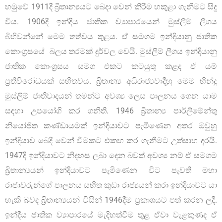
හමුවේ 1911දී බ්‍රිතාන්‍යයට බෙදා වෙන් කිරීම හකුළා ගැනීමට සිදු
විය. 1906දී ඉන්දීය ජාතික ව්‍යාපාරයෙන් මුස්ලීම් ලීගය
බිහිවන්නේ මෙම තත්වය තුළය. ඒ සමගම ඉන්දියානු ජාතික
කොංග්‍රසයේ බලය තරමක් දුර්වල වෙයි. මුස්ලීම් ලීගය ඉන්දියානු
ජාතික කොංග්‍රසය සමග එකට කටයුතු කළද ඒ යම්
ප්‍රතිවිරෝධයක් සහිතවය. බ්‍රිතාන්‍ය අධිරාජ්‍යවාදීහු මෙම හින්දු
මුස්ලිම් ජාතිවාදයන් තමන්ට අවශ්‍ය ලෙස පාලනය ගෙන යාම
සඳහා උපයෝගි කර ගනිති. 1946 බ්‍රිතාන්‍ය පාර්ලිමේන්තු
නියෝජිත කණ්ඩායමක් ඉන්දියාවට පැමිණෙන අතර ඔවුහු
ඉන්දියාව බෙදී වෙන් වීමකට එකඟ කර ගැනීමට උත්සාහ දරයි.
1947දී ඉන්දියාවට නිදහස ලබා දෙන බවත් අවශ්‍ය නම් ඒ සමගම
බ්‍රිතාන්‍යයන් ඉන්දියාවට පැමිණෙන විට පැවති මහා
රාජාවරුන්ගේ පාලනය සහිත කුඩා රාජ්‍යයන් කරා ඉන්දියාවට යා
හැකි බවද බ්‍රිතාන්‍යයන් විසින් 1946දීම ප්‍රකාශයට පත් කරන ලදී.
ඉන්දීය ජාතික ව්‍යාපාරයේ මැදිහත්වීම තුළ ඒවා වැළකුණද ඒ