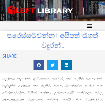
පරෙස්සම්වන්න! අසිපත් රැගත්
වඳුරන්….
SHARE
ලෝකය තුළ තම ආධිපත්‍යය තහවුරු කර ගැනීම සඳහා තම
පැවැත්ම ආරක්‍ෂා කර ගැනීම සඳහා ධනේශ්වර පංතිය සහ
අධිරාජ්‍යවාදීන් විසින් ගන්නා උත්සාහයේදී ජාතිවාදය ප්‍රබල
සහායකයෙකු වශයෙන් කටයුතු කරයි. එය ධනේශ්වර