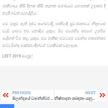
ජාතිවාදය කිසි දිනක කිසි තැනක සමාජයට යහපතක් උදාකර දී
නැති බවත් පැහැදිලිය.
මේ මතුව ඇති දුෂ්ට ආගම්වාදී, ජාතිවාදී ප්‍රවණතාවය නිදහසේ
වැඩී යාමට ඉඩ නොදිය යුතුය. ඊට එරෙහිව අපගේ උපරිම
මැදිහත් වීම කළ යුතුය. එය ජාතික මට්ටමේ මෙන්ම ජාත්‍යන්තර
මට්ටමින්ද මාක්ස්වාදීන්ගේ වගකීමක් වනු ඇත.
LEFT 2019 අප්‍රේල්
PREVIOUS
NEXT
ඕලන්දයේ ධනේශ්වර විප්ලවය
නිෂ්පාදන සබඳතා යනු කුමක්ද?