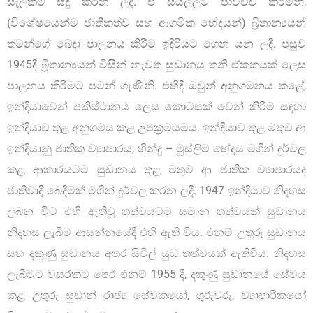
සැලකීම් සිදු කරන ලදී. ඒ සියල්ලම පාවිච්චි කරමින්,
(විශේෂයෙන්ම ජාතිකත්ව සහ ආගමික භේදයන්) බ්‍රිතාන්‍යයන්
තමන්ගේ බෙදා පාලනය කිරීම ඉදිරියට ගෙන යන ලදී. පසුව
1945දී බ්‍රිතාන්‍යයන් විසින් නැවත සුඩානය තනි ඒකකයක් ලෙස
පාලනය කිරීමට පටන් ගැණිනි. එහිදී ඔවුන් අනුගමනය කළේ,
ඉන්දියාවෙන් පකිස්ථානය ලෙස කොටසක් වෙන් කිරීම සඳහා
ඉන්දියාව තුළ අනුගමය කළ උපක්‍රමයමය. ඉන්දියාව තුළ මතුව ආ
ඉන්දියානු ජාතික ව්‍යාපාරය, හින්දු – මුස්ලිම් භේදය මගින් දුර්වල
කළ ආකාරයටම සුඩානය තුළ මතුව ආ ජාතික ව්‍යාපාරයද
ජාතිවාදී බෙදීමක් මගින් දුර්වල කරන ලදී. 1947 ඉන්දියාව නිදහස
ලබන විට එහි ඇතිවූ තත්වයටම සමාන තත්වයක් සුඩානය
නිදහස ලැබීම ආසන්නයේදී එහි ඇති විය. එනම් උතුරු සුඩානය
සහ දකුණු සුඩානය අතර සිවිල් යුධ තත්වයක් ඇතිවිය. නිදහස
ලැබීමට වසරකට පෙර එනම් 1955 දී, දකුණු සුඩානයේ සේවය
කළ උතුරු සුඩාන් රාජ්‍ය සේවකයෝ, ගුරුවරු, ව්‍යාපාරිකයෝ