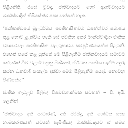
පිළිගනිති. එසේ වූවද, ජාතිවාදයට හෝ ආගම්වාදයට
මාක්ස්වාදීන් කිසිසේත්ම පක්‍ෂ වන්නේ නැත.
“ජාතිකත්වයේ මූලධර්මය ඓතිහාසිකවම ධනේශ්වර සමාජය
තුළ නොවැළැක්විය හැකි සේ පවතින අතර මාක්ස්වාදියා ජාතික
ව්‍යාපාරවල ඓතිහාසික වලංගුභාවය සම්පූර්ණයෙන්ම පිළිගනී.
එහෙත් එසේ කළ යුත්තේ මේ පිළිගැනීම ජාතිකවාදයට සමාවට
කරුණක් වීම වළක්වාලනු පිණිසත්, නිර්ධන පාංතික හැගීම් අඳුරු
කරන ධනවාදී සංකල්ප දක්වා මෙම පිළිගැනීම යොමු නොවනු
පිණිසත්ය.”
ජාතික ගැටලුව පිළිබද විවේචනාත්මක සටහන් – වී. අයි.
ලෙනින්
“ජාතිවාදය අති සාධාරණ, අති පිරිසිදු, අති ශෝධිත සත්‍ය
නාමකරණයක් යටතේ පැමිණියද මාක්ස්වාදයට ඒ සමග