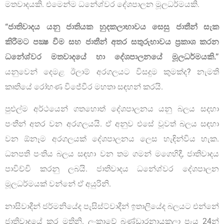
මතවාදයකි. එමෙන්ම ධනේශ්වර දේශපාලන මූලධර්මයකි.
“
ජාතිවාදය යනු ජාතියක හුදකලාභාවය සෙසු ජාතීන් සැක
කිරීමට පක්‍ෂ වීම සහ ජාතීන් අතර සතුරුභාවය ප්‍රකාශ කරන
ධනේශ්වර මතවාදයේ හා දේශපාලනයේ මූලධර්මයකි.”
යනුවෙන් දෙමළ ඊලාම් අරගලයට විසදුම කුමක්ද? නැමති
කෘතියේ රෝහණ විජේවීර මහතා සඳහන් කරයි.
පුළුල්ම අර්ථයෙන් ගතහොත් දේශපාලනය යනු බලය සදහා
පංතීන් අතර වන අරගලයයි. ඒ අනුව එසේ වූවත් බලය සඳහා
වන ඕනෑම අරගලයක් දේශපාලනය ලෙස හැඳින්විය හැක.
ධනපති පංතිය බලය සඳහා වන තම ගමන් මගෙහිදී, ජාතිවාදය
පාවිච්චි කරනු ලබයි. ජාතිවාදය ධනේශ්වර දේශපාලන
මූලධර්මයක් වන්නේ ඒ අයුරිනි.
නාසිවාදීන් ජර්මනියේද පැසිස්ට්වාදීන් ඉතාලියේද බලයට එන්නේ
ජාතිවාදයේ කර මතිනි. ලංකාවේ බණ්ඩාරනායකලා පැය 24න්