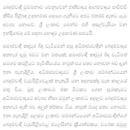
බෙදුම්වාදී වුවමනාව වෙනුවෙන් ජාතිවාදය ආගම්වාදය පාවිච්චි
කිරීම පිළිබඳ උදාහරණ සොයා ගැනීමට අපට එතරම් ඈතට යෑම
අවශ්‍ය නොවේ. ශ්‍රී ලංකාව මෙන්ම එහි අසල්වැසියා වන
ඉන්දියාවද මේ සඳහා හොඳම උදාහරණ සපයයි.
සමාජවාදී කඳවුර බිඳ වැටීමෙන් පසු අධිරාජ්‍යවාදීන් බෙදුම්වාදය
අතහැර දැමූ බවට වන මතයක්, සමාජවාදී කඳවුර බිඳ වැටීමත්
සමගම කරළියට පැමිණියේය. නමුත් එය සත්‍ය නොවන බව දැන්
ඉතා පැහැදිලිය. අධිරාජ්‍යවාදයට ශ්‍රී ලංකාව සම්බන්ධයෙන්
බෙදුම්වාදී වැඩපිළිවෙළක් නැතැයි යන අදහසක්ද මෑත කාලයේ
මතු විය. මුළු ලංකාවම එක මිටකට ගෙන සූරාකෑමට
අධිරාජ්‍යවාදයට අවශ්‍ය නිසා ඔවුන් ලංකාවට අදාලව බෙදුම්වාදය
අතහැර ඇති බව අලුත් තර්කය විය. නමුත් එයද සත්‍ය නොවේ.
ඉතා පැහැදිලි ලෙසම ලංකාව සම්බන්ධයෙන් අධිරාජ්‍යවාදීන්ගේ
බෙදුම්වාදී වැඩපිළිවෙළ එලෙසින්ම ක්‍රියාත්මකය. වරෙක ඔවුහු