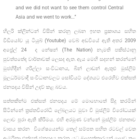
and we did not want to see them control Central
Asia and we went to work…’’
හිලරි ක්ලින්ටන් විසින් කරනු ලබන ඉහත ප්‍රකාශය සහිත
වීඩියෝව යූ ටියුබ් (Youtube) වෙබ් අඩවියේ ඇති අතර 2009
අප්‍රේල් 24 ද නේෂන් (The Nation) නැමති පකිස්ථානු
පුවත්පතේද වාර්තාවක් ලෙසද ඇත. ඇය මෙහි සදහන් කරන්නේ
මුජහිදීන් ගරිල්ලා සංවිධානය, බින් ලාඩන් ඇතුළු මුස්ලිම්
මූලධර්මවාදී සංවිධානවලට සෝවියට් දේශයට එරෙහිව එක්සත්
ජනපදය විසින් උදව් කළ බවය.
සත්තකින්ම එක්සත් ජනපදය මේ මොහොතේ සිදු කරමින්
සිටින්නේ ත්‍රස්තවිරෝධී ලේබලයට මුවා වී මුස්ලිම් විරෝධයක්
ලොව පුරා ඇති කිරීමය. එහි අරමුණ වන්නේ මුස්ලිම් ජනතාව
වාසය කරන විශේෂයෙන්ම තෙල් සම්පත සහිත රටවල් වෙත
ඇමරිකා එක්සත් ජනපදය කරන යුධ බලහත්කාරයන් ලොව තුළ