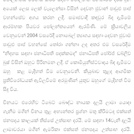
අයෙක් ලෙස ලෙක් වැලෙන්සා විසින් දෙවන ජුවාන් පාවුළු පාප්
වහන්සේව අගය කරන ලදී. සමාජවාදී කඳවුර බිද දැමීමේ
ආරම්භක පියවර පෝලන්තයෙන් ඇරඹිණි. මේ ක්‍රියාවලිය
වෙනුවෙන් 2004 වසරේදී නොබෙල් ත්‍යාගය සඳහා දෙවන ජුවාම්
පාවුළු පාප් වහන්සේ තෝරා ගන්නා ලද අතර එම වසරේදීම
“නිදහස සඳහා ජනාධිපති පදක්කමද” ජනාධිපති ජෝර්ජ් ඩබ්ලිව්
බුෂ් විසින් ඔහුට පිරිනමන ලදී. ඒ කොමියුනිස්ට්වාදය බිඳ දැමීමට
ඔහු කළ මැදිහත් වීම වෙනුවෙනි. කියුබාව තුළද ආගමික
ප්‍රතිවිරෝධයක් ඇවිලවීමේ අරමුණින් යුතුව ඔහුගේ මැදිහත් වීම
සිදු විය.
චීනයට එරෙහිව ටිබෙට් බෞද්ධ නායක දලයි ලාමා යොදා
ගැනීම මගින් චීනය තුළ අභ්‍යන්තර ප්‍රශ්න මතු කිරීමටද එක්සත්
ජනපදය කාලයක් තිස්සේ උත්සාහ දරයි. මේ සඳහා 14වැනි දලයි
ලාමාවරයා මගින් ඇමරිකා එක්සත් ජනපදය උත්සාහ දරයි.