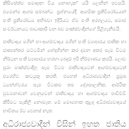
කිසිසේත්ම සමාදාන විය නොහැක” යයි ලෙනින් පවසයි.
එමෙන්ම ආගම සම්බන්ධ ප්‍රශ්නයේදී ආගමික ප්‍රතිවිරෝධයන්
පංති ප්‍රතිරෝධය අභිබවා ඉදිරියට ඒම පංති අරගලයට, සමාජ
සංවර්ධනයට බාධාකාරී වන බව මාක්ස්වාදීන්ගේ පිළිගැනීමයි.
ජාතිවාදය මගින් හා ආගම්වාදය මගින් පංති ව්‍යාපාරය ජාතික හා
ජාත්‍යන්තර මට්ටමින් භේදභින්න කර දමන අතර සෑම විටම
නිර්ධන පංති ව්‍යාපාරය හරහා බෙදුම් ඉරි නිර්මාණය කරයි. ලොව
පුරා මාක්ස්වාදීහු සෑම විටම ජාතිවාදයටත් ආගම්වාදයටත්
එරෙහිව කටයුතු කරති. එහෙත් අධිරාජ්‍යවාදීන් ප්‍රමුඛ
ධනේශ්වරය සෑම විටකම තම දේශපාලනික, ආර්ථික
වුවමනාවන් වෙනුවෙන් ජාතිවාදය හා ආගම්වාදය පාවිච්චි
කිරීමට පැකිලී නොමැත. මේ මොහොත තුළද අධිරාජ්‍යවාදයේ
භාවිතය ඊට වෙනස් නැත.
අධිරාජ්‍යවාදීන් විසින් ඉහත ජාතිය