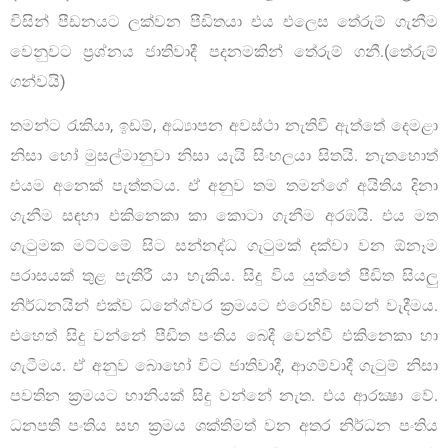
විසින් පීඩනයට ලක්වන පීඩිතයා එය එලෙස තේරුම් ගැනීම
වෙනුවට ප්‍රශ්නය ජාතිවාදී පදනමකින් තේරුම් ගනී.(තේරුම්
ගන්වයි)
තමන්ට රැකියා, ඉඩම්, අධ්‍යාපන අවස්ථා නැතිවී ඇත්තේ දෙමළා
නිසා හෝ මුසල්මානුවා නිසා යැයි සිංහලයා සිතයි. නැතහොත්
එයම අනෙක් පැත්තටය. ඒ අනුව තම තමන්ගේ අයිතිය දිනා
ගැනීම සඳහා එකිනෙකා කා කොටා ගැනීම අරඹයි. එය මත
ගැටුමක මට්ටමේ සිට සන්නද්ධ ගැටුමක් දක්වා වන ඕනෑම
පරාසයක් තුළ පැතිරී යා හැකිය. සිදු විය යුත්තේ පීඩිත සියලු
නිර්ධනයින් එක්ව ධනේශ්වර ක්‍රමයට එරෙහිව සටන් වැදීමය.
එහෙත් සිදු වන්නේ පීඩිත පංතිය බෙදී වෙන්වී එකිනෙකා හා
ගැටීමය. ඒ අනුව බොහෝ විට ජාතිවාදී, ආගම්වාදී ගැටුම් නිසා
පවතින ක්‍රමයට හානියක් සිදු වන්නේ නැත. එය ආරක්‍ෂා වේ.
ධනපති පංතිය සහ ක්‍රමය ශක්තිමත් වන අතර නිර්ධන පංතිය