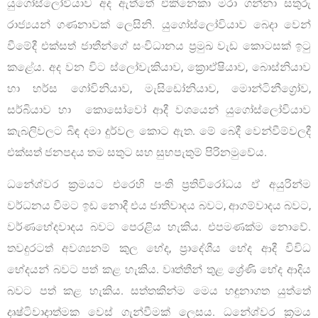
යුගෝස්ලෝවියාව අද ඇත්තේ එකිනෙකා මරා ගන්නා සතුරු
රාජ්‍යයන් ගණනාවක් ලෙසිනි. යුගෝස්ලෝවියාව බෙදා වෙන්
වීමේදී එක්සත් ජාතීන්ගේ සංවිධානය ප්‍රමුඛ වැඩ කොටසක් ඉටු
කළේය. අද වන විට ස්ලෝවැකියාව, ක්‍රොඒෂියාව, බොස්නියාව
හා හර්ස ගෝවිනියාව, මැසිඩෝනියාව, මොන්ටිනීග්‍රෝව,
සර්බියාව හා කොසෝවෝ ආදී වශයෙන් යුගෝස්ලෝවියාව
කැබලිවලට බිඳ දමා දුර්වල කොට ඇත. මේ බෙදී වෙන්වීම්වලදී
එක්සත් ජනපදය තම සතුට සහ සුභපැතුම් පිරිනමුවේය.
ධනේශ්වර ක්‍රමයට එරෙහි පංති ප්‍රතිවිරෝධය ඒ අයුරින්ම
වර්ධනය වීමට ඉඩ නොදී එය ජාතිවාදය බවට, ආගම්වාදය බවට,
වර්ණභේදවාදය බවට පෙරළිය හැකිය. එපමණක්ම නොවේ.
තවදුරටත් අවශ්‍යනම් කුල භේද, ප්‍රාදේශීය භේද ආදී විවිධ
භේදයන් බවට පත් කළ හැකිය. වෘත්තීන් තුළ ශ්‍රේණි භේද ආදිය
බවට පත් කළ හැකිය. සත්තකින්ම මෙය හඳුනාගත යුත්තේ
දෘෂ්ටිවාදාත්මක වෙස් ගැන්වීමක් ලෙසය. ධනේශ්වර ක්‍රමය