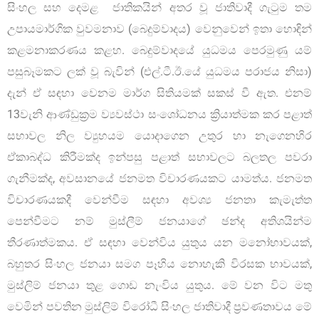
සිංහල සහ දෙමළ ජාතිකයින් අතර වූ ජාතිවාදී ගැටුම තම
උපායමාර්ගික වුවමනාව (බෙදුම්වාදය) වෙනුවෙන් ඉතා හොඳින්
කළමනාකරණය කළහ. බෙදුම්වාදයේ යුධමය පෙරමුණු යම්
පසුබෑමකට ලක් වූ බැවින් (එල්.ටී.ඊ.යේ යුධමය පරාජය නිසා)
දැන් ඒ සඳහා වෙනම මාර්ග සිතියමක් සකස් වී ඇත. එනම්
13වැනි ආණ්ඩුක්‍රම ව්‍යවස්ථා සංශෝධනය ක්‍රියාත්මක කර පළාත්
සභාවල නිල ව්‍යුහයම යොදාගෙන උතුර හා නැගෙනහිර
ඒකාබද්ධ කිරීමක්ද ඉන්පසු පළාත් සභාවලට බලතල පවරා
ගැනීමක්ද, අවසානයේ ජනමත විචාරණයකට යාමත්ය. ජනමත
විචාරණයකදී වෙන්වීම සඳහා අවශ්‍ය ජනතා කැමැත්ත
පෙන්වීමට නම් මුස්ලීම් ජනයාගේ ඡන්ද අතිශයින්ම
තීරණාත්මකය. ඒ සඳහා වෙන්විය යුතුය යන මනෝභාවයක්,
බහුතර සිංහල ජනයා සමග පෑහිය නොහැකි විරසක භාවයක්,
මුස්ලිම් ජනයා තුළ ගොඩ නැංවිය යුතුය. මේ වන විට මතු
වෙමින් පවතින මුස්ලිම් විරෝධී සිංහල ජාතිවාදී ප්‍රවණතාවය මේ