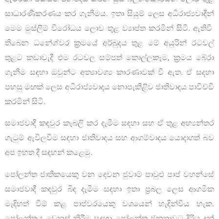
සාධාරණීකරණය කර ගැනීමය. ඉතා සියුම් ලෙස අධිරාජ්‍යවාදීන්
මෙම මුස්ලිම් විරෝධය ලොව තුළ ව්‍යාප්ත කරමින් සිටී. ඇතිවී
තිබෙන ධනේශ්වර ක්‍රමයේ අර්බුදය තුළ මේ අයුරින් රටවල්
තුළට කඩාවැදී එම රටවල සම්පත් කොල්ලකෑම, ක්‍රමය බේරා
ගැනීම සඳහා ඔවුන්ට අත්‍යාවශ්‍ය කාරණාවක් වී ඇත. ඒ සදහා
පහසු මඟක් ලෙස අධිරාජ්‍යවාදය නොපැකිළිව ජාතිවාදය පාවිච්චි
කරමින් සිටී.
සමාජවාදී කඳවුර කැබලි කර දැමීම සඳහා සහ ඒ තුළ අභ්‍යන්තර
ගැටුම් ඇවිලවීම සඳහා ජාතිවාදය සහ ආගම්වාදය යොදාගත් බව
අප ඉහත දී සඳහන් කළෙමු.
පෝලන්ත ජාතිකයෙකු වන දෙවන ජුවාම් පාවුළු පාප් වහන්සේ
සමාජවාදී කඳවුර බිඳ දැමීම සඳහා ඉතා ප්‍රබල ලෙස ආගමික
මැදිහත් වීම් කළ පාප්වරයෙකු වශයෙන් හැඳින්විය හැක.
පෝලන්තය වෙනස් කිරීම සඳහා පෝලන්ත ජනතාවට දිරිය දුන්