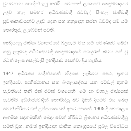
වුවමනාව හොඳින් ඉටු කරයි. මෙතෙක් ලංකාවේ බෙදුම්වාදයට
උදව් කළ සමහර අධිරාජ්‍යවාදී රටවල් සිංහල ජාතිවාදී
ප්‍රවණතාවයන්ට උදව් දෙන සහ ගනුදෙනු කරන බවටද යම් යම්
තොරතුරු ලැබෙමින් පවතී.
ඉන්දියානු ජාතික ව්‍යාපාරයේ බලපෑම මත යම් පමණකට බේරා
ගනු ලැබූවද අධිරාජ්‍යවාදී බෙදුම්වාදයේ ගොදුරක් බවට පත් වූ
රටක් ලෙස අසල්වැසි ඉන්දියාව පෙන්වා දිය හැකිය.
1947 අධිරාජ්‍ය වාදීන්ගෙන් නිදහස ලැබීමට පෙර, දැනට
ඉන්දියාව, පාකිස්ථානය සහ බංගලාදේශය යන රටවල් තුනම
පැවතියේ තනි එක් රටක් වශයෙනි. මේ සා විශාල රාජ්‍යයක්
පැවතීම අධිරාජ්‍යවාදීන් නොරිස්සූ බව දිගින් දිගටම එය බෙදා
වෙන් කිරීමට ගත් උත්සාහයෙන් අපට පෙනේ. 1905 දී බෙංගාලය
ආගමික පදනමකින් බෙදා වෙන් කිරීමට බ්‍රිතාන්‍ය අධිරාජ්‍යවාදීහු
සමත් වූහ. නමුත් ඉන්දියානු ජාතික කොංග්‍රසයේ ප්‍රබල විරෝධය