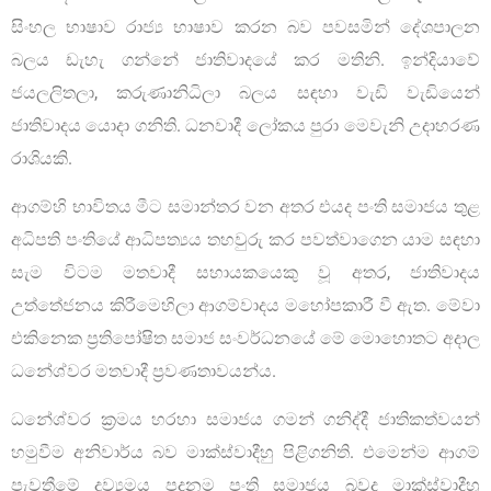
සිංහල භාෂාව රාජ්‍ය භාෂාව කරන බව පවසමින් දේශපාලන
බලය ඩැහැ ගන්නේ ජාතිවාදයේ කර මතිනි. ඉන්දියාවේ
ජයලලිතලා, කරුණානිධිලා බලය සඳහා වැඩි වැඩියෙන්
ජාතිවාදය යොදා ගනිති. ධනවාදී ලෝකය පුරා මෙවැනි උදාහරණ
රාශියකි.
ආගම්හි භාවිතය මීට සමාන්තර වන අතර එයද පංති සමාජය තුළ
අධිපති පංතියේ ආධිපත්‍යය තහවුරු කර පවත්වාගෙන යාම සඳහා
සැම විටම මතවාදී සහායකයෙකු වූ අතර, ජාතිවාදය
උත්තේජනය කිරීමෙහිලා ආගම්වාදය මහෝපකාරී වී ඇත. මේවා
එකිනෙක ප්‍රතිපෝෂිත සමාජ සංවර්ධනයේ මේ මොහොතට අදාල
ධනේශ්වර මතවාදී ප්‍රවණතාවයන්ය.
ධනේශ්වර ක්‍රමය හරහා සමාජය ගමන් ගනිද්දී ජාතිකත්වයන්
හමුවීම අනිවාර්ය බව මාක්ස්වාදීහු පිළිගනිති. එමෙන්ම ආගම්
පැවතීමේ ද්‍රව්‍යමය පදනම පංති සමාජය බවද මාක්ස්වාදීහු