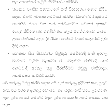
තුළ අභ්‍යන්තර ගැටුම් නිර්මාණය කිරීමට
කම්කරු පාංතික ජනතාවගේ පංති විඥ්ඥානය මොට කිරීම
සඳහා එනම් අවපාත අවධියේ පවතින ධනේශ්වර ක්‍රමයට
එරෙහිව එල්ල වන පංති ප්‍රතිවිරෝධය වෙනත් අතකට
යොමු කිරීමේ සහ එමගින් තම බලය පවත්වාගෙන යාමේ
උපකරණයක් ලෙස (නිර්ධන පංතියට ව්‍යාජ සතුරෙක් ලබා
දීම) සඳහා
ජනතාව සිය පීඩාවන්ට පිළිතුරු සෙවීමේදී පංති අරගල
මාවතට වැටීම වළක්වා ඒ වෙනුවට ජාතිවාදී හෝ
ආගම්වාදී අරගල තුළ සිරකිරීමට ඔවුහු ජාතිවාදය,
ආගම්වාදය පාවිච්චි කරති.
මේ කරුණු ඔප්පු කිරීම සඳහා අපි දැන් කරුණු ඉදිරිපත් කළ යුතුව
ඇත. එය එතරම් අපහසු නොවේ. මේ සඳහා ඇති තරම් උදාහරණ
ඈත ඉතිහාසයේ මෙන්ම මෑත ඉතිහාසයෙන්ද අපට සොයා ගත
හැක.