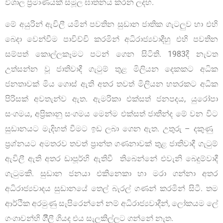
විශාල ප්‍රමාණයක් සමූල ඝාතනය කරන ලදහ.
මේ අයුරින් ඇවිලී යමින් පවතින සුඩාන ජාතික ගැටලුව හා එහි
බෙදා වෙන්වීම පාවිච්චි කරමින් අධිරාජ්‍යවාදීහු එහි පවතින
සම්පත් කොල්ලකෑමට පටන් ගෙන සිටිති. 1983දී නැවත
උත්සන්න වූ ජාතිවාදී ගැටුම් තුළ මිලියන දෙකකට අධික
ජනතාවක් මිය ගොස් ඇති අතර තවත් මිලියන හතරකට අධික
පිරිසක් අවතැන්ව ඇත. ඇමරිකා එක්සත් ජනපදය, යුරෝපා
සංගමය, අප්‍රිකානු සංගමය මෙන්ම එක්සත් ජාතීන්ද මේ වන විට
සුඩානයට මැදිහත් වීමට ඉඩ ලබා ගෙන ඇත. උතුරු – දකුණු
ප්‍රශ්නයට අමතරව තවත් ප්‍රාන්ත ගණනාවක් තුළ ජාතිවාදී ගැටුම්
ඇවිලී ඇති අතර ඩාපූර්හි ඇතිවී තිබෙන්නේ එවැනි බෙදුම්වාදී
ගැටුමකි. සුඩාන ජනයා එකිනෙකා හා මරා ගන්නා අතර
අධිරාජ්‍යවාදය සුඩානයේ තෙල් බැරල් ගණන් කරමින් සිටී. තම
ආර්ථික අරමුණු සැපිරෙන්නේ නම් අධිරාජ්‍යවාදීන්, ලෝකයම ලේ
ගංගාවන්හි ගිීලී ගියද එය සැලකිල්ලට ගන්නේ නැත.