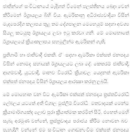
ජාතීන්ගේ සංවිධානයේ මැදිහත් වීමෙන් පලස්තීනය බෙදා වෙන්
කිරීමෙන් ඊශ්‍රායලය බිහි විය. ඇමරිකානු අධිරාජ්‍යවාදියා විසින්
මැදපෙරදිග කලාපය තුළ තම දේශපාලන මෙහෙයුම් සඳහා අවශ්‍ය
සියලු කටයුතු ඊශ්‍රායලය ලවා ඉටු කරවා ගනී. මේ මොහොතේ
ඊශ්‍රායලයේ ක්‍රියාකලාපය සහමුලින්ම ඇමරිකන් ගැති,
ප්‍රතිගාමී හා ජාතිවාදී එකකි. ඒ සදහා ඇමරිකා එක්සත් ජනපදය
විසින් නොමද සහායක් ඊශ්‍රායලයට ලබා දේ. කෙතරම් ජාතිවාදී,
ආගම්වාදී, යුධවාදී, මානව විරෝධී ක්‍රියාවල යෙදුනත් ඇමරිකා
එක්සත් ජනපදය විසින් ඊශ්‍රායලය ආරක්‍ෂා කරනු ලබයි.
මේ මොහොත වන විට ඇමරිකා එක්සත් ජනපදය ත්‍රස්තවිරෝධී
ලේබලය යටතේ අති විශාල මුස්ලිම් විරෝධී මතවාදයක් මෙන්ම
ක්‍රියාමාර්ගයක්ද ලොව පුරා ක්‍රියාත්මක කරමින් සිටී. එහෙත් මෙහි
සැබෑ අරමුණ වන්නේ, ත්‍රස්ත්‍රවාදය පරාජය කිරීම නොවන බව
පැහැදිලි වන්නේ එම සංවිධාන ගොඩනැංවීම එක්සත් ජනපදය