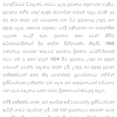
මහාද්වීපයේ විශාලතම රාජ්‍යය ලෙස සුඩානය හඳුනා ගත හැකිය.
සුඩානය ඛනිජ තෙල් ඇතුළු ස්වභාවික සම්පත් බහුල රටකි. අද
අප කථා කරන මේ මොහොත වන විට සුඩානයද උතුරු සහ
දකුණු ලෙස කොටස් දෙකකට බෙදී එකිනෙකා හා මාරාන්තික
ගැටුමක පැටලී ඇත. සුඩානය කඩා වෙන් කිරීම
අධිරාජ්‍යවාදීන්ගේ දිගු කාලීන සිහිනයක්ව තිබුණි. 1800
ගණන්වල අවසාන කාලයේ සුඩානය බ්‍රිතාන්‍ය යටත්විජිතයක්
බවට පත් වූ අතර ඔවුන් 1924 සිට සුඩානය උතුර හා දකුණ
වශයෙන් වෙන්ව පාලනය කරන ලදී. උතුරු හා දකුණු සුඩාන
ජාතිකත්වයන් අතර තිබූ වෙනස්කම් ප්‍රයෝජනයට ගනිමින්
ප්‍රතිවිරෝධතා උත්සන්න වන ලෙස සහ සතුරුභාවයන් වර්ධනය
වන ලෙස පාලනය ගෙන යාමට බ්‍රිතාන්‍යයෝ කටයුතු කළහ.
එහිදී ජාතිකත්ව, භාෂා සහ ආගමික ආදී වශයෙන්වූ ප්‍රතිවිරෝධතා
ඇවිලී යාමට සලස්වන ලදී. එක් එක් ප්‍රදේශවලට අසමාන ලෙස