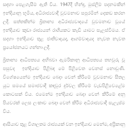
සඳහා පෙළගැසීම් ඇති විය. 1947දී හින්දු, මුස්ලිම් පදනමකින්
ඉන්දියානු භූමිය, අධිරාජ්‍යවාදී වුවමනාව සපුරමින් දෙකඩ කරන
ලදී. සත්තකින්ම බ්‍රිතාන්‍ය අධිරාජ්‍යවාදයේ වුවමනාව වූයේ
ඉන්දියාව කුඩා රාජ්‍යයන් රාශියකට කැඩී යාමට සැලස්වීමය. ඒ
සදහා ඉන්දියාව තුළ ජාතිවාදයද, ආගම්වාදයද නැවත නැවත
ප්‍රයෝජනයට ගන්නා ලදී.
බ්‍රිතාන්‍ය ආධිපත්‍යය අභිබවා ඇමරිකානු ආධිපත්‍යය තහවුරු වූ
පසුවද ඉන්දියාව පිළිබඳ මේ පිළිවෙත වෙනස් නොවුණි.
විශේෂයෙන්ම ඉන්දියාව බෙදා වෙන් කිරීමේ වුවමනාව සීතල
යුධ සමයේ සමාජවාදී කඳවුර දුර්වල කිරීමේ වැඩපිළිවෙළේම
කොටසක් විය. එමෙන්ම ඉන්දියාව බෙදා වෙන් කිරීමේ අනු
පියවරක් ලෙස ලංකාව බෙදා වෙන් කිරීම අධිරාජ්‍යවාදී සැලැස්ම
විය.
ආසියාව තුළ විශාලතම රාජ්‍යයක් වන ඉන්දියාව මෙන්ම, අප්‍රිකානු