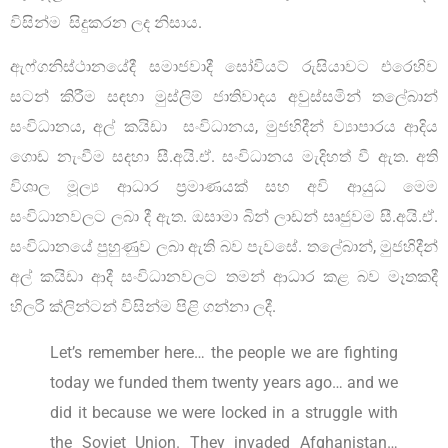
විසින්ම සිදුකරන ලද නිසාය.
ඇෆ්ගනිස්ථානයේදී සමාජවාදී සෝවියට් රුසියාවට එරෙහිව
සටන් කිරීම සඳහා මුස්ලිම් ජාතිවාදය අවුස්සමින් තලේබාන්
සංවිධානය, අල් කයිඩා සංවිධානය, මුජහිදීන් ව්‍යාපාරය ආදිය
ගොඩ නැංවීම සදහා සී.අයි.ඒ. සංවිධානය මැදිහත් වී ඇත. අති
විශාල මූල්‍ය ආධාර ප්‍රමාණයක් සහ අවි ආයුධ මෙම
සංවිධානවලට ලබා දී ඇත. ඔසාමා බින් ලාඩන් සෘජුවම සී.අයි.ඒ.
සංවිධානයේ පුහුණුව ලබා ඇති බව පැවසේ. තලේබාන්, මුජහිදීන්
අල් කයිඩා ආදී සංවිධානවලට තමන් ආධාර කළ බව මෑතකදී
හිලරි ක්ලින්ටන් විසින්ම පිළි ගන්නා ලදී.
Let’s remember here… the people we are fighting
today we funded them twenty years ago… and we
did it because we were locked in a struggle with
the Soviet Union. They invaded Afghanistan…