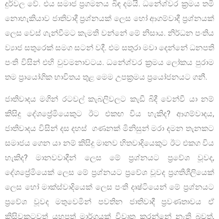
දුර්වල වේ. එය සමාජ ප්‍රගමනය බිඳ දමයි. ධනේශ්වර ක්‍රමය තමි
නොහැකියාව ජාතිවාදී ප්‍රශ්නයක් ලෙස හෝ ආගම්වාදී ප්‍රශ්නයක්
ලෙස වෙස් ගැන්වීමට කැමති වන්නේ මේ නිසාය. නිර්ධන පංතිය
ව්‍යාජ සතුරෙක් සමග සටන් වදී. එම සතුරා මවා දෙන්නේ ධනපති
පංති විසින් එහි වුවමනාවටය. ධනේශ්වර ක්‍රමය ලෝකය පුරාම
තම ප්‍රායෝගික භාවිතය තුළ මෙම උපක්‍රමය ප්‍රයෝජනයට ගනී.
ජාතිවාදය මගින් රටවල් කැබලිවලට කැඩී බිදී වෙන්වී යා නම්
කිසිදු දේශප්‍රේමියෙකුට ඊට එකඟ විය හැකිද? ආගම්වාදය,
ජාතිවාදය විසින් දස දහස් ගණනක් මිනිසුන් මරා දමන තැනකට
සමාජය ගෙන යා නම් කිසිදු මානව හිතවාදියෙකුට ඊට එකග විය
හැකිද? මානවවාදීන් ලෙස මේ ප්‍රශ්නයට ප්‍රවේශ වූවද,
දේශප්‍රේමියෙක් ලෙස මේ ප්‍රශ්නයට ප්‍රවේශ වූවද ප්‍රගතිශීලියෙක්
ලෙස හෝ මාක්ස්වාදියෙක් ලෙස පංති දෘෂ්ටියෙන් මේ ප්‍රශ්නයට
ප්‍රවේශ වූවද මතුවෙමින් පවතින ජාතිවාදී ප්‍රවණතාවය ඒ
කිසිවකුටවත් යහපත් මාර්ගයක් විවෘත කරන්නේ නැති බවත්,