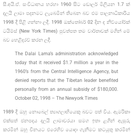
සී.අයි.ඒ. සංවිධානය හරහා 1960 සිට ඩොලර් මිලියන 1.7 ක්
දලයි ලාමා පදනමට ලැබෙමින් තිබෙන බව එම පාලනාධිකාරිය
1998 දී පිළි ගන්නා ලදී. 1998 ඔක්තෝබර් 02 දින ද නිව්යෝර්ක්
ටයිම්ස් (New York Times) පුවත්පත තම වාර්තාවක් මගින් මේ
බව හෙළිදරව් කරන ලදී.
The Dalai Lama’s administration acknowledged
today that it received $1.7 million a year in the
1960’s from the Central Intelligence Agency, but
denied reports that the Tibetan leader benefited
personally from an annual subsidy of $180,000.
October 02, 1998 – The Newyork Times
1989 දී ඔහු නොබෙල් ත්‍යාගලාභියෙකු බවට පත් විය. ඇමරිකා
එක්සත් ජනපදය දලයි ලාමාවරයා සමග ඉතා ළගින් ඇසුරු
කරමින් ඔහු චීනයට එරෙහිව යොදා ගැනීමට කටයුතු කරමින්