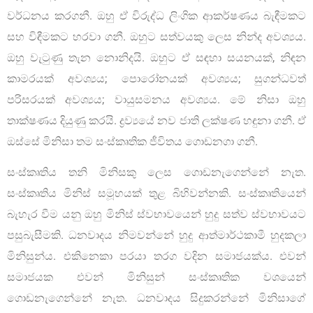
වර්ධනය කරගනී. ඔහු ඒ විරුද්ධ ලිංගික ආකර්ෂණය බැඳීමකට
සහ විඳීමකට හරවා ගනී. ඔහුට සත්වයකු ලෙස නින්ද අවශ්‍යය.
ඔහු වැටුණු තැන නොනිදයි. ඔහුට ඒ සඳහා සයනයක්, නිඳන
කාමරයක් අවශ්‍යය; පොරෝනයක් අවශ්‍යය; සුගන්ධවත්
පරිසරයක් අවශ්‍යය; වායුසමනය අවශ්‍යය. මේ නිසා ඔහු
තාක්ෂණය දියුණු කරයි. ද්‍රව්‍යයේ නව ජාති ලක්ෂණ හඳුනා ගනී. ඒ
ඔස්සේ මිනිසා තම සංස්කෘතික ජීවිතය ගොඩනගා ගනී.
සංස්කෘතිය තනි මිනිසකු ලෙස ගොඩනැගෙන්නේ නැත.
සංස්කෘතිය මිනිස් සමූහයක් තුළ බිහිවන්නකි. සංස්කෘතියෙන්
බැහැර වීම යනු ඔහු මිනිස් ස්වභාවයෙන් හුදු සත්ව ස්වභාවයට
පසුබැසීමකි. ධනවාදය නිමවන්නේ හුදු ආත්මාර්ථකාමී හුදකලා
මිනිසුන්ය. එකිනෙකා පරයා තරග වදින සමාජයක්ය. එවන්
සමාජයක එවන් මිනිසුන් සංස්කෘතික වශයෙන්
ගොඩනැගෙන්නේ නැත. ධනවාදය සිදුකරන්නේ මිනිසාගේ