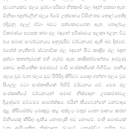
දවටනයකට ජලය පුරවා පරිසර හිතකාමී ජල බඳුන් සකසා ඇත.
මිනිසා බඳුන්වලින් ජලය බීමේ උත්සාහය විසින් තම තොල් පෙතිද
ඉදිමුනු පලල් ඒවා බවට පත්කොටගෙන ඇත. තොල්වල
විකරණය පසෙක තබා ජල බඳුනේ පරිණාමය සලකා බලන විට
එය සමාජ සංවර්ධනයට අනූරූපීව වර්ධනයව ඇති බව දිස්වේ.
එසේත් නැතිනම් ස්වභාවික ජල බඳුනේ සිට කෘත්‍රිම ජල බඳුන
දක්වා කතන්දරයක් එහි ගැබ්ව ඇත. කෘෂිකර්මාන්තය අරමුණු
කොට ආසියාතික සමාජයේ වාරි සංස්කෘතියක් බිහිවිය. පානීය
ජලය වුව වගා ජලය වුව පිරිසිදු කිරීමට යොදා ගන්නා ජලය වුව
සියල්ල වටා සංස්කෘතියක් බිහිවී වර්ධනය වේ. මෙම ජල
සංස්කෘතියේ වර්ධනයන් සමාජ නිෂ්පාදන උපකරණවල
දියුණුවේ මට්ටමට සාපේක්ෂය. එයින් කියවෙන්නේ ධනවාදය
තුළ කිසිසේත්ම බොකුටු කළ අත්ලට වතුර ගෙන පානය කරන
මිනිසෙකු කිසිදා දැකිය නොහැකි බව නොවේ. පංති සමාජයක්
වන ආසියාතික නිෂ්පාදන රටාවේ කෙණ්ඩිය සහිත ජල