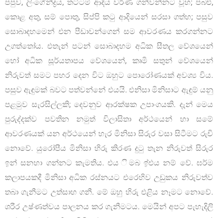
පපුව, ලිංගේන්ද්‍රය, තට්ටම් ආදිය වර්ණ ගන්වන්නට වූහ; පබළු,
කොළ අතු, සම් පොතු, සිප්පි කටු ආදියෙන් සරසා ගත්හ; පසුව
සොබාදහමෙන් එන පීඩාවන්ගෙන් සම ආවරණය කරගන්නට
උගත්තෝය. එතැන් පටන් සොබාදහම අධික සීතල වේශයෙන්
හෝ අධික සූර්යතාපය වේශයෙන්, කෘමි සතුන් වේශයෙන්
නිරුවත් සමට පහර දෙන විට ඔහුට පොරෝණයක් අවශ්‍ය විය.
පසුව ඇඳුමක් බවට පත්වන්නේ එයයි. එනිසා මිනිසාට ඇඳුම් යනු
පළමුව සැරසිල්ලකි; දෙවනුව ආරක්ෂක උපාංගයකි. දැන් මෙය
පුරුද්දක්ව පවතින නමුත් විලාසිතා අර්ථයෙන් හා සමේ
ආවරණයක් යන අර්ථයෙන් හැර මිනිසා සිරුර වසා සිටීමට රුචි
නොවේ. යුරෝපීය මිනිසා හිරු කිරණ දුටු තැන නිරුවත් සිරුර
ඉන් සනහා ගන්නට කැමතිය. එය ිමබ ඉ්එය නම් වේ. ඝර්ම
කලාපයකදී මිනිසා අධික රස්නයට එරෙහිව උඩුකය නිරුවත්ව
තබා ගැනීමට උත්සාහ ගනී. මේ ඔහු හිරු එළිය නෑමට නොවේ.
ශරීර උෂ්ණත්වය පාලනය කර ගැනීමටය. මෙයින් අපට පැහැදිලි