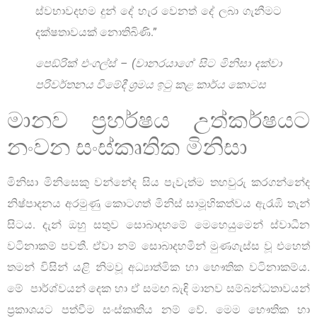
ස්වභාවදහම දුන් දේ හැර වෙනත් දේ ලබා ගැනීමට
දක්ෂතාවයක් නොතිබිණි.”
පෙඞ්රික් එංගල්ස් – (වානරයාගේ සිට මිනිසා දක්වා
පරිවර්තනය වීමේදී ශ්‍රමය ඉටු කළ කාර්ය කොටස
මානව ප්‍රහර්ෂය උත්කර්ෂයට
නංවන සංස්කෘතික මිනිසා
මිනිසා මිනිසෙකු වන්නේද සිය පැවැත්ම තහවුරු කරගන්නේද
නිෂ්පාදනය අරමුණු කොටගත් මිනිස් සාමූහිකත්වය ඇරැඹි තැන්
සිටය. දැන් ඔහු සතුව සොබාදහමේ මෙහෙයුමෙන් ස්වාධීන
වටිනාකම් පවතී. ඒවා නම් සොබාදහමින් මුණගැස්ස වූ එහෙත්
තමන් විසින් යළි නිමවූ අධ්‍යාත්මික හා භෞතික වටිනාකම්ය.
මේ පාර්ශ්වයන් දෙක හා ඒ සමඟ බැඳි මානව සම්බන්ධතාවයන්
ප්‍රකාශයට පත්වීම සංස්කෘතිය නම් වේ. මෙම භෞතික හා