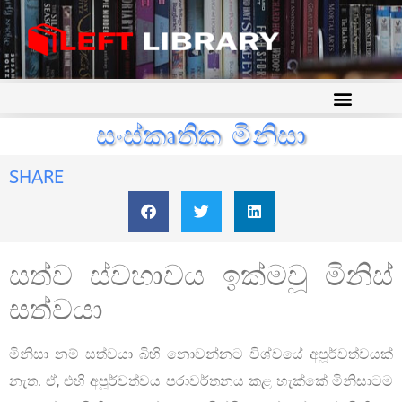
සංස්කෘතික මිනිසා
SHARE
සත්ව ස්වභාවය ඉක්මවූ මිනිස්
සත්වයා
මිනිසා නම් සත්වයා බිහි නොවන්නට විශ්වයේ අපූර්වත්වයක්
නැත. ඒ, එහි අපූර්වත්වය පරාවර්තනය කළ හැක්කේ මිනිසාටම