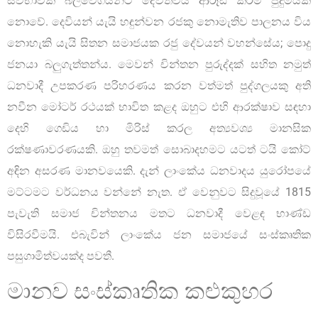
ස්වභාවික බලවේගයන්ට දේවත්වය ආරූඪ කිරීම පුදුමයක්
නොවේ. දෙවියන් යැයි හඳුන්වන රජකු නොමැතිව පාලනය විය
නොහැකි යැයි සිතන සමාජයක රජු දේවයන් වහන්සේය; පොදු
ජනයා බලුගැත්තන්ය. මෙවන් චින්තන පුරුද්දක් සහිත නමුත්
ධනවාදී උපකරණ පරිහරණය කරන වත්මත් පුද්ගලයකු අති
නවීන මෝටර් රථයක් භාවිත කළද ඔහුට එහි ආරක්ෂාව සඳහා
දෙහි ගෙඩිය හා මිරිස් කරල අත්‍යවශ්‍ය මානසික
රක්ෂණාවරණයකි. ඔහු තවමත් සොබාදහමට යටත් ටයි කෝට්
අඳින අසරණ මානවයෙකි. දැන් ලාංකේය ධනවාදය යුරෝපයේ
මට්ටමට වර්ධනය වන්නේ නැත. ඒ වෙනුවට සිදුවූයේ 1815
පැවැති සමාජ චින්තනය මතට ධනවාදී වෙළඳ භාණ්ඩ
විසිරවීමයි. එබැවින් ලාංකේය ජන සමාජයේ සංස්කෘතික
පසුගාමිත්වයක්ද පවතී.
මානව සංස්කෘතික කළුකුහර