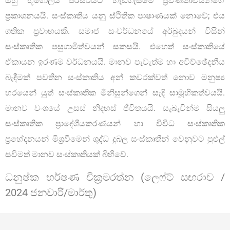
ඔහු භූගෝලීය පරිසරයට හැඩගැසීමේ ප්‍රවණතාවයන්ගේ
ප්‍රකාශනයයි. සංස්කෘතිය යනු ස්ථිතික පාෂාණයක් නොවේ; එය
ගතික ප්‍රවාහයකි. සමාජ සංවර්ධනයේ අර්බුදයන් විසින්
සංස්කෘතික පසුගාමිත්වයන් සකසයි. එහෙත් සංස්කෘතියේ
ඒකායන ඉරණම වර්ධනයයි. මානව පැවැත්ම හා අවිච්ඡේදනීය
බැඳීමක් පවතින සංස්කෘතිය අන් කවරක්වත් නොව මනුෂ්‍ය
හරයෙන් යුත් සංස්කෘතික මිනිසුන්ගෙන් සැදි සාමූහිකත්වයයි.
මානව වංශයේ උසස් නිදහස් ජීවිතයයි. සැබැවින්ම සියලු
සංස්කෘතික ප්‍රාදේශීයකරණයන් හා විවිධ සංස්කෘතික
ප්‍රභේදනයන් මිශ්‍රවීමෙන් ශුද්ධ දුබල සංස්කෘතීන් වෙනුවට පුළුල්
සවිමත් මානව සංස්කෘතියක් බිහිවේ.
ධනුෂ්ක හර්ෂණ වික්‍රමරත්න (ලෙෆ්ට් සඟරාව /
2024 ජනවාරි/මාර්තු)