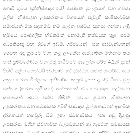
ගොවි ශ්‍රමය ප්‍රතිනිෂ්පාදනයේදී පෝෂණ මූලාශ්‍රයක් වන ගවයා
මූලික නිෂ්පාදන උපකරණය වශයෙන් පැවැති කෘෂිකාර්මික
සමාජයක් මත පදනම්ව තම ලෝක දෘෂ්ටිය සකසා ගන්නා ලදී.
භූමියේ පෞද්ගලික හිමිකමක් නොමැති තත්වයක් තුළ, පරම
අධිපතියකු වන රජුගේ ඉඩම්, ශරීරයෙන් සහ අස්වැන්නෙන්
ගෙවන බදු ක්‍රමයට වගා කළ ලාංකේය ආසියාතික මිනිසාට තම
පංති ප්‍රතිවිරෝධය වන රජු පෘථිවියට ආලෝක වර්ෂ 4.2ක් දුරින්
පිහිටි අල්ෆා සෙන්චරි තාරකාව සේ දුරස්ථය. සමාජ සංවර්ධනයට
අනුව සමාජ විප්ලවය අනිවාර්ය නමුත් ඉහත දැක්වූ විෂය මූල
තත්වය (සමාජ භූමිකාව) හේතුවෙන් එය එක තැන පල්වෙන
සමාජයක් බවට පත්ව තිබිණ. ගවයා ප්‍රධාන නිෂ්පාදන
උපකරණය වන සමාජයක අවිහිංසාවාදය මුල් කොටගත් ආගමික
දර්ශනයක් තහවුරු වීම ඉතා ස්වභාවිකය. ඉතා අඩු දියුණු
උපකරණ මගින් ස්වභාවික බලවේගයන් හා ගැටෙන සමාජයක