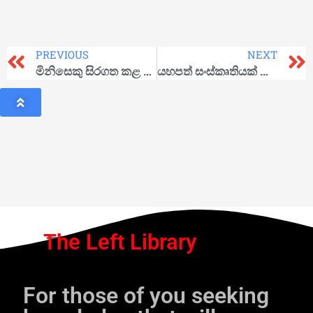
PREVIOUS
NEXT
මිනිසෙකු සිරගත කළ හැක්කේ සිය කැමැත්තෙන්ම සිරගත වුවහොත් පමණකි
යහපත් සංස්කෘතියක් වෙනුවෙන් මිනිසාගේ අනවරත අරගලය
The Left Library
For those of you seeking