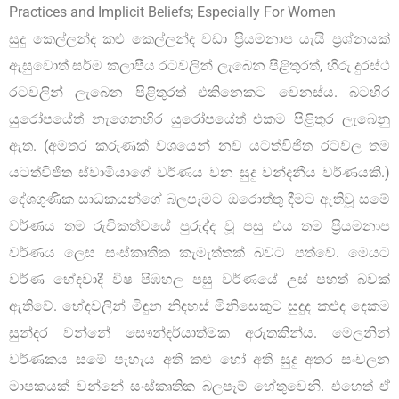
සුදු කෙල්ලන්ද කළු කෙල්ලන්ද වඩා ප්‍රියමනාප යැයි ප්‍රශ්නයක්
ඇසුවොත් ඝර්ම කලාපීය රටවලින් ලැබෙන පිළිතුරත්, හිරු දුරස්ථ
රටවලින් ලැබෙන පිළිතුරත් එකිනෙකට වෙනස්ය. බටහිර
යුරෝපයේත් නැගෙනහිර යුරෝපයේත් එකම පිළිතුර ලැබෙනු
ඇත. (අමතර කරුණක් වශයෙන් නව යටත්විජිත රටවල තම
යටත්විජිත ස්වාමියාගේ වර්ණය වන සුදු වන්දනීය වර්ණයකි.)
දේශගුණික සාධකයන්ගේ බලපෑමට ඔරොත්තු දීමට ඇතිවූ සමේ
වර්ණය තම රුචිකත්වයේ පුරුද්ද වූ පසු එය තම ප්‍රියමනාප
වර්ණය ලෙස සංස්කෘතික කැමැත්තක් බවට පත්වේ. මෙයට
වර්ණ භේදවාදී විෂ පිඹහල පසු වර්ණයේ උස් පහත් බවක්
ඇතිවේ. භේදවලින් මිඳුන නිදහස් මිනිසෙකුට සුදුද කළුද දෙකම
සුන්දර වන්නේ සෞන්දර්යාත්මක අරුතකින්ය. මෙලනින්
වර්ණකය සමේ පැහැය අති කළු හෝ අති සුදු අතර සංචලන
මාපකයක් වන්නේ සංස්කෘතික බලපෑම් හේතුවෙනි. එහෙත් ඒ