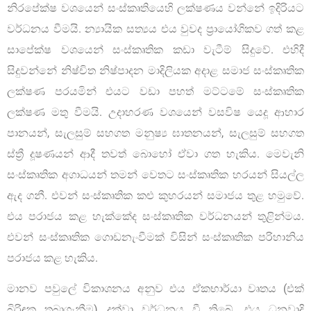
නිරපේක්ෂ වශයෙන් සංස්කෘතියෙහි ලක්ෂණය වන්නේ ඉදිරියට
වර්ධනය වීමයි. න්‍යායික සත්‍යය එය වුවද ප්‍රායෝගිකව ගත් කළ
සාපේක්ෂ වශයෙන් සංස්කෘතික කඩා වැටීම් සිදුවේ. එහිදී
සිදුවන්නේ නිෂ්චිත නිෂ්පාදන මාදිලියක අදාළ සමාජ සංස්කෘතික
ලක්ෂණ පරයමින් එයට වඩා පහත් මට්ටමේ සංස්කෘතික
ලක්ෂණ මතු වීමයි. උදාහරණ වශයෙන් වසවිෂ යෙදූ ආහාර
පානයන්, සැලසුම් සහගත මනුෂ්‍ය ඝාතනයන්, සැලසුම් සහගත
ස්ත්‍රී දූෂණයන් ආදී තවත් බොහෝ ඒවා ගත හැකිය. මෙවැනි
සංස්කෘතික අගාධයන් තමන් වෙතට සංස්කෘතික හරයන් සියල්ල
ඇද ගනී. එවන් සංස්කෘතික කළු කුහරයන් සමාජය තුළ හමුවේ.
එය පරාජය කළ හැක්කේද සංස්කෘතික වර්ධනයන් තුළින්මය.
එවන් සංස්කෘතික ගොඩනැංවීමක් විසින් සංස්කෘතික පරිහානිය
පරාජය කළ හැකිය.
මානව පවුලේ විකාශනය අනුව එය ඒකභාර්යා වෘතය (එක්
බිරිඳක තබාගැනීම) දක්වා වර්ධනය වී තිබේ. එය ධනවාදි