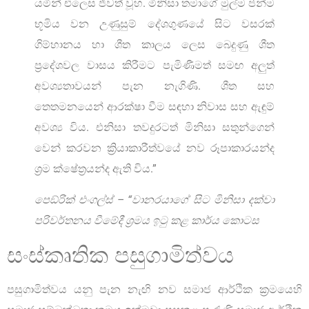
යමින් එලෙස ජීවත් වූහ. මිනිසා තමාගේ මුල්ම ජන්ම
භූමිය වන උණුසුම් දේශගුණයේ සිට වසරක්
ගිම්හානය හා ශීත කාලය ලෙස බෙදුණු ශීත
ප්‍රදේශවල වාසය කිරීමට පැමිණීමත් සමඟ අලුත්
අවශ්‍යතාවයන් පැන නැගිණි. ශීත සහ
තෙතමනයෙන් ආරක්ෂා වීම සඳහා නිවාස සහ ඇඳුම්
අවශ්‍ය විය. එනිසා තවදුරටත් මිනිසා සතුන්ගෙන්
වෙන් කරවන ක්‍රියාකාරීත්වයේ නව රූපාකාරයන්ද
ශ්‍රම ක්ෂේත්‍රයන්ද ඇති විය.”
පෙඞ්රික් එංගල්ස් – “වානරයාගේ සිට මිනිසා දක්වා
පරිවර්තනය වීමේදී ශ්‍රමය ඉටු කළ කාර්ය කොටස
සංස්කෘතික පසුගාමිත්වය
පසුගාමිත්වය යනු පැන නැඟි නව සමාජ ආර්ථික ක්‍රමයෙහි