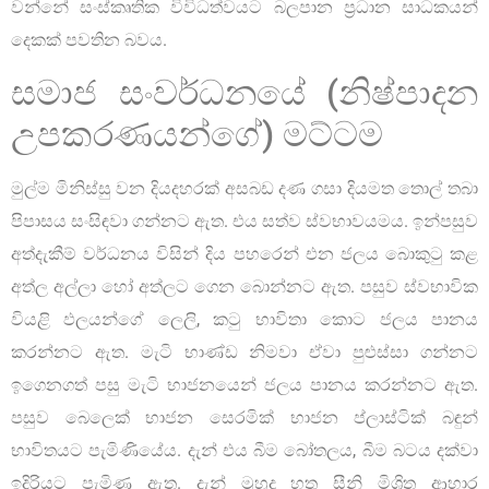
වන්නේ සංස්කෘතික විවිධත්වයට බලපාන ප්‍රධාන සාධකයන්
දෙකක් පවතින බවය.
සමාජ සංවර්ධනයේ (නිෂ්පාදන
උපකරණයන්ගේ) මට්ටම
මුල්ම මිනිස්සු වන දියදහරක් අසබඩ දණ ගසා දියමත තොල් තබා
පිපාසය සංසිඳවා ගන්නට ඇත. එය සත්ව ස්වභාවයමය. ඉන්පසුව
අත්දැකීම් වර්ධනය විසින් දිය පහරෙන් එන ජලය බොකුටු කළ
අත්ල අල්ලා හෝ අත්ලට ගෙන බොන්නට ඇත. පසුව ස්වභාවික
වියළි ඵලයන්ගේ ලෙලි, කටු භාවිතා කොට ජලය පානය
කරන්නට ඇත. මැටි භාණ්ඩ නිමවා ඒවා පුළුස්සා ගන්නට
ඉගෙනගත් පසු මැටි භාජනයෙන් ජලය පානය කරන්නට ඇත.
පසුව බෙලෙක් භාජන සෙරමික් භාජන ප්ලාස්ටික් බඳුන්
භාවිතයට පැමිණියේය. දැන් එය බීම බෝතලය, බීම බටය දක්වා
ඉදිරියට පැමිණ ඇත. දැන් මුහුදු හතු සීනි මිශ්‍රිත ආහාර