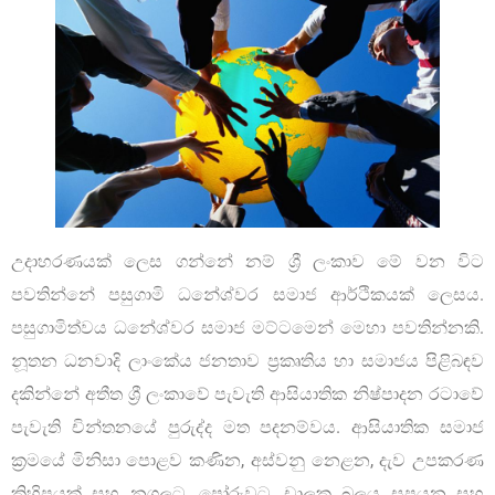
උදාහරණයක් ලෙස ගන්නේ නම් ශ්‍රී ලංකාව මේ වන විට
පවතින්නේ පසුගාමි ධනේශ්වර සමාජ ආර්ථිකයක් ලෙසය.
පසුගාමිත්වය ධනේශ්වර සමාජ මට්ටමෙන් මෙහා පවතින්නකි.
නූතන ධනවාදි ලාංකේය ජනතාව ප්‍රකෘතිය හා සමාජය පිළිබඳව
දකින්නේ අතීත ශ්‍රී ලංකාවේ පැවැති ආසියාතික නිෂ්පාදන රටාවේ
පැවැති චින්තනයේ පුරුද්ද මත පදනම්වය. ආසියාතික සමාජ
ක්‍රමයේ මිනිසා පොළව කණින, අස්වනු නෙළන, දැව උපකරණ
කිහිපයක් සහ නගුලට, පෝරුවට, චාලක බලය සපයන සහ