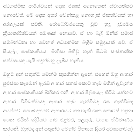
අධ්‍යාත්මික පාර්ශ්වයන් දෙක එකක් අනෙකෙන් ස්වායත්තව
නොපවතී. මේ දෙක අතර වෙන්කළ නොහැකි ඒකත්වයක් හා
අරගලයක් පවතී. රොබෝවරයෙකු වුව හුදු ද්‍රව්‍යමය
ක්‍රියාකාරිත්වයක් පමණක් නොවේ. ඒ හා බැඳි මිනිස් සමාජ
සම්බන්ධතා හා වෙනත් අධ්‍යාත්මික බැඳීම් සමුදායක් වේ. ඒ
සියල්ල සංස්කෘතියය. මිනිසා බිහිවූ තැන් සිටම සංස්කෘතික
සත්වයෙකු යැයි හඳුන්වනු ලැබිය හැකිය.
ඔහුට අන් සතුන්ට මෙන්ම කුසගින්න දැනේ. එහෙත් ඔහු ආහාර
පුළුස්සා කෑමෙන් ඇරඹි ආහාර සකස් කොට කෑම මගින් දැවැන්ත
ආහාර සංස්කෘතියක් බිහිකර ගනී. ආහාර පිළියෙල කිරීම යන්නට
ආහාර විවිධත්වයද ආහාර හැඩ ගැන්වීමද රස ගැන්වීමද
අයත්වේ. සොබාදහමේ ආහාරයට ගත හැකි ශාක කොටස් හඳුනා
ගෙන එයින් ඉදිරියට නව එළවළු, පලතුරු, ධාන්‍ය නිර්මාණය
කරගනී. ඔහුටද අන් සතුන්ට මෙන්ම පිපාසය (දියර අවශ්‍යතාවය)