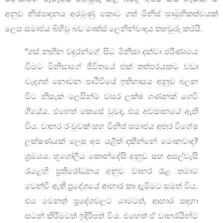
අනුව නිෂ්පාදනය අරමුණු කොට ගත් මිනිස් සාමූහිකත්වයක්
ලෙස සමාජය බිහිවූ බව මාක්ස් ලෙනින්වාදය තහවුරු කරයි.
“ගස් නඟින වඳුරන්ගේ සිට මිනිසා දක්වා පරිණාමය
වීමට මිනිසාගේ ජීවිතයේ එක් තත්පරයකට වඩා
වැදගත් නොවන පෘථිවියේ ඉතිහාසය අනුව බලන
විට නිසැක ලෙසින්ම වසර ලක්ෂ ගණනක් ගෙවී
ගියේය. එහෙත් කෙසේ වුවද, එය අවසානයේ ඇති
විය. වානර රංචුවක් සහ මිනිස් සමාජය අතර විශේෂ
ලක්ෂණයක් ලෙස අප යළිත් දකින්නේ මොනවාද?
ශ්‍රමයය. භූගෝලීය කොන්දේසි අනුව සහ අසල්වැසි
රැළෙහි ප්‍රතිරෝධනය අනුව වානර රැළ තමාට
වෙන්වී ඇති ප්‍රදේශයේ ආහාර කා දැමීමට සමත් විය.
එය වෙනත් ප්‍රදේශවලට යාමටත්, ආහාර සඳහා
සටන් කිරීමටත් ඉදිරිපත් විය. එහෙත් ඒ වානරයින්ට