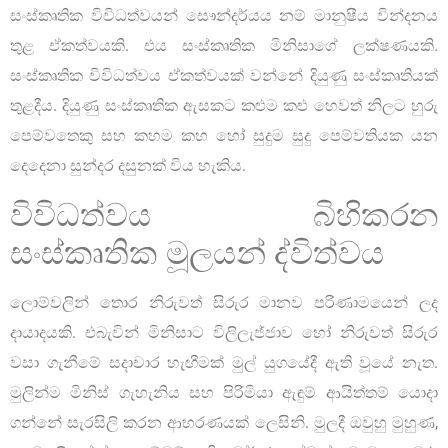
සංස්කෘතික විවිධත්වයන් සෞන්දර්යය නම් මානුෂීය වින්දනය
තුළ ඒකත්වයකි. එය සංස්කෘතික මිනිසාගේ ලක්ෂණයකි.
සංස්කෘතික විවිධත්වය ඒකත්වයක් වන්නේ දියුණු සංස්කෘතියක්
තුළදීය. දියුණු සංස්කෘතික ඇසකට කළුම කළු හෙවත් නිලට හුරු
පෙම්වතෙකු සහ කහම කහ හෝ සුදුම සුදු පෙම්වතියක යන
දෙදෙනා සුන්දර දසුනක් විය හැකිය.
විවිධත්වය බිහිකරන
සංස්කෘතික මූලයන් ද්විත්වය
ලොම්වලින් තොර නිරුවත් සිරුර මානව පරිණාමයෙන් ලද
දායාදයකි. එබැවින් මිනිසාට විලිලැජ්ජාව හෝ නිරුවත් සිරුර
වසා ගැනීමේ සදාචාර හැඟීමක් මුල් යුගයේදී ඇති වූයේ නැත.
මුලින්ම මිනිස් ගැහැනිය සහ පිරිමියා ඇඳුම් ආයිත්තම් යොදා
ගන්නේ සැරසිලි කරන ආභරණයක් ලෙසිනි. මුලදී ඔවුහු මුහුණ,