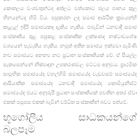
කොතලය වංශවතුන්ටද අත්ලට වත්කොට ජලය පානය කුල
හීනයන්ටද හිමි විය. පසුකරන ලද සමාජ ආර්ථික ක්‍රමයන්හි
කැළැල් ඉදිරි සමාජයකද දැකිය හැකිය. එබැවින් ධනවාදී සමාජ
සංස්කෘතිය තුළ පසුකළ සංස්කෘතික ලක්ෂණද නෂ්ටාවශේෂ
වශයෙන් පැවැතිය හැකිය. නමුත් අතීත සමාජය ඉක්මවා පැමිණි
නව සමාජයට අනන්‍ය නව ප්‍රධාන සංස්කෘතියක් වේ. ඒ සියල්ල
සැකසෙන්නේ නිෂ්පාදන උපකරණවල මට්ටම අනුවය. ප්‍රාථමික
සාමූහික සමාජයේද වහල්හිමි සමාජයේද වැඩවසම් සමාජයේද
ආසියාතික සමාජයේද ධනවාදී සමාජයේද කොමියුනිස්ට්
සමාජයේද එයට අනුරූපී ප්‍රධාන සංස්කෘතියක් පවතින අතර ඒවා
එකක් පසුපස එකක් බැවින් වර්ධිත සංස්කෘතීන් බවට පත්වේ.
භූගෝලීය සාධකයන්ගේ
බලපෑම