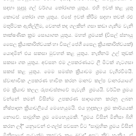
සඳහා සුදුසු ගල් වර්ගය තෝරාගත යුතුය. එහි ඉවත් කළ යුතු
කොටස් තෝරා ගත යුතුය. එසේ ඉවත් කිරීම සඳහා තවත් රළු
මතුපිටක ඇතිල්ලීම, වෙනත් තද ගලකින් ගසා කඩා ගැනීම වැනි
තාක්ෂණික ක්‍රම සොයාගත යුතුය. මහත් ශ්‍රමයක් (විසල් ස්නායු
සෛල ක්‍රියාකාරිත්වයක් හා විසල් පේශී සෛල ක්‍රියාකාරිත්වයක්)
යොදමින් එය සකසා මුවහත් කළ යුතුය. නැතිනම් උල් තුඩක්
සකසා ගත යුතුය. අවසන එම උපකරණයට ලී මිටක් ගැටගසා
සකස් කළ යුතුය. මෙම සමස්ත ක්‍රියාවම ශ්‍රමය වැගිරවීමයි.
ස්වාභාවික උපකරණ භාවිත කරන මානව කල්ප වානරයාගේ
එම ක්‍රියාව කලල රූපාවස්තාවේ පැවැති ශ්‍රමයයි. වර්ධිත ශ්‍රමය
වන්නේ තමන් විසින්ම උපකරණ සාදාගෙන කරනු ලබන
නිෂ්පාදන ක්‍රියාවලියේ මෙහෙයුමයි. එය හුදකලා ශ්‍රම කාර්යයක්
නොවේ. සාමූහික ශ්‍රම මෙහෙයුමකි. “ශ්‍රමය විසින් මිනිසා බිහි
කරන ලදී” යනුවෙන් එංගල්ස් පවසන විට “සාමූහික ශ්‍රමය විසින්
මිනිසාගේ පැවැත්ම තහවුරු කළ බවද” අපට කිව හැකිය. ඒ