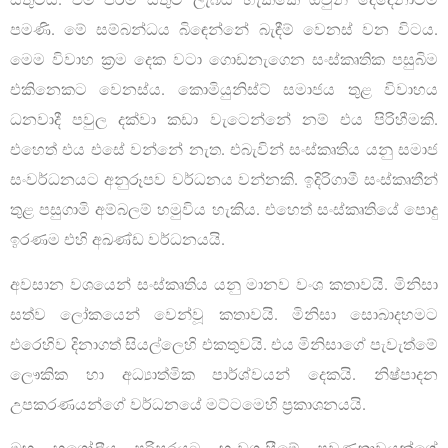
පමණි. මේ සම්බන්ධය බිඳෙන්නේ බැඳීම් වෙනස් වන විටය.
මෙම විවාහ ක්‍රම දෙක වටා ගොඩනැගෙන සංස්කෘතික පසුබිම
එකිනෙකට වෙනස්ය. කොමියුනිස්ට් සමාජය තුළ විවාහය
ධනවාදී පවුල දක්වා කඩා වැටෙන්නේ නම් එය පිරිහීමකි.
එහෙත් එය එසේ වන්නේ නැත. එබැවින් සංස්කෘතිය යනු සමාජ
සංවර්ධනයට අනුරූපව වර්ධනය වන්නකි. ඉදිරිගාමී සංස්කෘතීන්
තුළ පසුගාමි අම්බලම් හමුවිය හැකිය. එහෙත් සංස්කෘතියේ පොදු
ඉරණම එහි අඛණ්ඩ වර්ධනයයි.
අවසාන වශයෙන් සංස්කෘතිය යනු මානව වංශ කතාවයි. මිනිසා
සත්ව ලෝකයෙන් වෙන්වූ කතාවයි. මිනිසා සොබාදහමට
එරෙහිව දිනාගත් සියල්ලෙහි එකතුවයි. එය මිනිසාගේ පැවැත්මේ
ලෞකික හා අධ්‍යාත්මික පාර්ශ්වයන් දෙකයි. නිෂ්පාදන
උපකරණයන්ගේ වර්ධනයේ මට්ටමෙහි ප්‍රකාශනයයි.