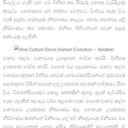
සියල්ලට හැකි වන සේ මිනිසා තම සිරුරද මනසද වැඩිදියුණු
කළේය. සොබාදහම දුන් හස්තය වෙනුවට විශ්වය පැරද විය
හැකි අපූර්ව හස්තයක් නිර්මාණය කළේය. එනම්, තමන්මද යළි
නිර්මාණය කර ගත්තේය. මිනිසා බිහිවන්නේ එවන් අපූරු
සත්වයකු ලෙසිනි.
මානව කල්ප වානරයාද උපකරණ භාවිත කරයි. මිනිසාද
උපකරණ භාවිත කරයි. එහෙත් එය දෙයාකාරය. මානව කල්ප
වානරයා (නූතන මිනිසා හෙවත් හෝමෝසේපියන්ගේ පූර්වජයා)
සොබාදහම විසින් සපයන ලද උපකරණ පමණක් භාවිතයට සීමා
විය. චිම්පන්සියෙකුට කොළ අත්තකින් කුහඹු ගුලක් ඇවිස්සිය
හැක. ගලකින් තද ඇට වර්ග තළාගත හැක. එහෙත් මානව කල්ප
වානරයාට උපකරණ නිර්මාණය කළ නොහැක. උපකරණ
නිර්මාණය කරන්නේ මිනිසාය. ගල් අවි නිපදවූයේද මිනිසාය. එය
පහසු කටයුත්තක් නොව අසීරු නිර්මාණශීලී කටයුත්තකි. ඒ