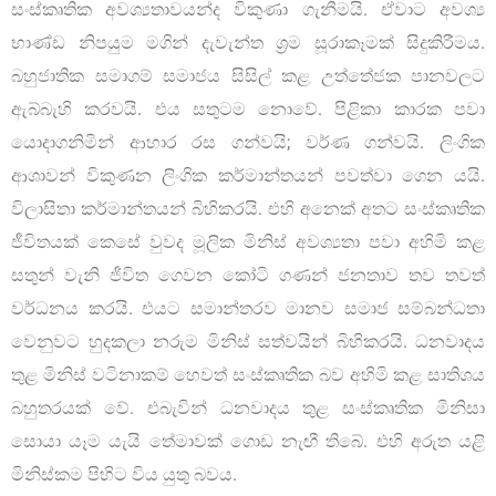
සංස්කෘතික අවශ්‍යතාවයන්ද විකුණා ගැනීමයි. ඒවාට අවශ්‍ය
භාණ්ඩ නිපයුම මගින් දැවැන්ත ශ්‍රම සූරාකෑමක් සිදුකිරීමය.
බහුජාතික සමාගම් සමාජය සිසිල් කළ උත්තේජක පානවලට
ඇබ්බැහි කරවයි. එය සතුටම නොවේ. පිළිකා කාරක පවා
යොදාගනිමින් ආහාර රස ගන්වයි; වර්ණ ගන්වයි. ලිංගික
ආශාවන් විකුණන ලිංගික කර්මාන්තයන් පවත්වා ගෙන යයි.
විලාසිතා කර්මාන්තයන් බිහිකරයි. එහි අනෙක් අතට සංස්කෘතික
ජීවිතයක් කෙසේ වුවද මූලික මිනිස් අවශ්‍යතා පවා අහිමි කළ
සතුන් වැනි ජීවිත ගෙවන කෝටි ගණන් ජනතාව තව තවත්
වර්ධනය කරයි. එයට සමාන්තරව මානව සමාජ සම්බන්ධතා
වෙනුවට හුදකලා නරුම මිනිස් සත්වයින් බිහිකරයි. ධනවාදය
තුළ මිනිස් වටිනාකම් හෙවත් සංස්කෘතික බව අහිමි කළ සාතිශය
බහුතරයක් වේ. එබැවින් ධනවාදය තුළ සංස්කෘතික මිනිසා
සොයා යෑම යැයි තේමාවක් ගොඩ නැඟී තිබේ. එහි අරුත යළි
මිනිස්කම පිහිට විය යුතු බවය.