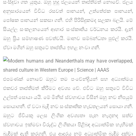
සංසිඳුවා ගත යුතුය. ඔහු හුදු ජලයෙන් තෘප්තිමත් නොවේ. ජලය
අනුසාරයෙන් විවිධ රසවත් පානයන්, උත්තේජක පානයන්,
පෝෂක පානයන් සකසා ගනී. එහි පිරිසිදුකමද සලකා බලයි. මේ
සියල්ල සංකලනයෙන් ආහාර සංස්කෘතිය වර්ධනය කරයි. දැන්
ඔහු ප්‍රිය සම්භාෂණ පවත්වයි. මානව සම්බන්ධතා පුළුල් කරයි.
ඒවා මගින් ඔහු සතුටේ තෘප්තිය ඉහළ නංවා ගනී.
එපමණක් නොවේ ඔහුට තම පංචේන්ද්‍රියන් සහ අධ්‍යාත්මය
එකවර තෘප්තිමත් කිරීමට අවශ්‍ය වේ. එවිට ඔහු සතුටේ විවිධ
උල්පත් සොයා යයි. මේ මිනිස් ස්වභාවය විසින් ඔහු නව නිපයුම්
සොයාගනී. ඒ වටා බැඳි නව සංස්කෘතික හැඩතලයන් සොයා ගනී.
ඔහුට ජීවියකු ලෙස ලිංගික අවශ්‍යතා පැන නැගුනද සත්ව
ස්වභාවය ඉක්මවා විරුද්ධ ලිංගිකයා පිළිබඳ අධ්‍යාත්මික හැඟීමක්
බැඳීමක් ඇති කරගනී. එය ආදරය නම් අධ්‍යාත්මික බැඳීම දක්වා