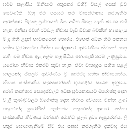
ඝර්ම කලාපීය මිනිසාට අතුපතර විහිදි විසල් ගසක් වුව
සෙවණකි. ඔහු එම ගසයට තම වාසස්ථානය කරගැනීම
ආරක්ෂාව පිළිබඳ ප්‍රශ්නයක් මිස අධික සීතල වැනි බාධක එහි
නැත. එනිසා එවන් රටවල නිවාස වැඩි විවෘත බවකින් හා සාලය
මැද ගිනි උඳුන් භාවිතයෙන් තොරය. එහෙත් අධික හිම පතනය
සහිත ධ්‍රැවාසන්න මිනිසා ගෝලාකාර ආවරණික නිවසක් සාදා
ගනී. එම නිවස තුළ ඇඳුම් හැඳ සිටිය නොහැකි තරම් උණුසුම්ය.
යුරෝපා නිවාස එතරම් කුඩා නැත. ඒවා වාතාශ්‍රය සහිත පළල්
සාලයන්ද සීතලට ආවරණය වූ කාමරද සහිත නිවාසයන්ය.
නිවාස සංස්කෘතිය සැකසෙන්නේ භූගෝලීය සාධක අනුවය.
අරාබි කාන්තාර පෙදෙස්වලට අධික සූර්යතාපයට ඔරොත්තු දෙන
වැලි කුණාටුවලට ඔරොත්තු දෙන නිවාස අවශ්‍යය. චීන්නු උණ
පතුරෙන්ද යුරෝපීන් ලෝහමය පතුරෙන්ද ආහාර ගන්නා
සංස්කෘතිය නිර්ණය වන්නේ තමන්ට සුලබ ද්‍රව්‍ය ඇසුරෙන්ය. ලී
පතුර සොයාගැනීමේ සිට එය සකස් කරගැනීම දක්වාද එය