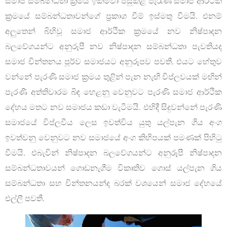
සමාජ සම්බන්ධතා ක්‍රමය ඉක්මවා පසුකළ පැරැණි සමාජ ආර්ථික
ක්‍රමයේ සම්බන්ධතාවන්ගේ ප්‍රකාශ වීම් ඉස්මතු වීමයි. එනම්
අලුතෙන් බිහිවූ සමාජ ආර්ථික ක්‍රමයේ නව නිෂ්පාදන
බලවේගයන්ට අනුරූපී නව නිෂ්පාදන සම්බන්ධතා පැවතියද
සමාජ චින්තනය පූර්ව සමාජයට අනුරූපව පවතී. එයට හේතුව
වන්නේ පැරණි සමාජ ක්‍රමය තුළින් පැන නැඟි විප්ලවයක් මඟින්
පැරණි අත්තිවාරම බිඳ හෙළනු වෙනුවට පැරණි සමාජ ආර්ථික
දේහය මතට නව සමාජය කඩා වැටීමයි. එහිදී සිදුවන්නේ පැරණි
සමාජයේ විප්ලවීය ලෙස ඉවත්විය යුතු යල්පැන ගිය අංග
ඉවත්වනු වෙනුවට නව සමාජයේ අංග කිහිපයක් පමණක් පිහිටු
වීමයි. එබැවින් නිෂ්පාදන බලවේගයන්ට අනුරූපී නිෂ්පාදන
සම්බන්ධතාවයන් ගොඩනැගීම විකෘතිව ගොස් යල්පැන ගිය
සම්බන්ධතා සහ චින්තනයන්ද බරක් වශයෙන් සමාජ දේහයේ
එල්ලී පවතී.