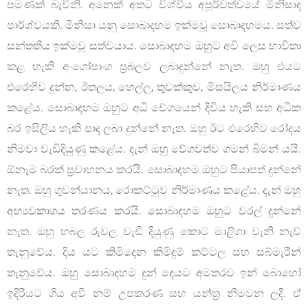
පමණක් බැවිනි. අනෙක් අතට විශ්වීය අපූර්වත්වයේ මිනිසාද
පාර්ශ්වයකි. මිනිසා යනු සොබාදහම ඉක්මවූ සොබාදහමය. සත්ව
සන්තතිය ඉක්මවූ සත්වයාය. සොබාදහම ඔහුට අවි ලෙස භාවිතා
කළ හැකි අංගෝපාංග ප්‍රබලව ලබාදුන්නේ නැත. ඔහු එයට
එරෙහිව දුන්න, ඊතලය, හෙල්ල, තුවක්කුව, මිසයිලය නිර්මාණය
කළේය. සොබාදහම ඔහුට අධි වේගයෙන් දිවිය හැකි සහ අධික
බර ඉසිලිය හැකි පාද ලබා දුන්නේ නැත. ඔහු ඊට එරෙහිව රෝදය
නිමවා වැඩිදියුණු කළේය. දැන් ඔහු වේගවත්ව ගමන් බිමන් යයි.
ඕනෑම බරක් ප්‍රවාහනය කරයි. සොබාදහම ඔහුට පියාපත් දුන්නේ
නැත. ඔහු ගුවන්යානය, රොකට්ටුව නිර්මාණය කළේය. දැන් ඔහු
අභ්‍යවකාශය තරණය කරයි. සොබාදහම ඔහුට වරල් දුන්නේ
නැත. ඔහු හබල රුවල වැඩි දියුණු කොට මාළිගා වැනි නැව්
තැනුවේය. දිය යට කිමිදෙන කිමිදුම් කට්ටල සහ සබ්මැරීන්
තැනුවේය. ඔහු සොබාදහම දුන් දෙයට අමතරව ඉන් බොහෝ
ඉදිරියට ගිය අවි නම් උපකරණ සහ යන්ත්‍ර නිමවන ලදී. ඒ