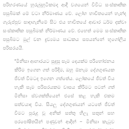
පරිහරණයේ හුරුබුහුටිකමද ආදී වශයෙන් විවිධ සංස්කෘතික
පසුබිමක් මේ වටා නිර්මාණය වේ. ලෝහ භාවිතයෙන් හැන්ද
ගෑරුප්පුව සාදාගැනීමේ සිට එය භාවිතයේ ආචාර ධර්ම දක්වා
සංස්කෘතික පසුබිමක් නිර්මාණය වේ. එහෙත් මෙම සංස්කෘතික
පසුබිමට මුල් වන ද්‍රව්‍යමය සාධකය සපයන්නේ භූගෝලීය
පරිසරයයි.
“මිනිසා ආහාරයට සුදුසු සෑම දෙයක්ම පරිභෝජනය
කිරීම ඉගෙන ගත් පරිදිම, ඔහු ඕනෑම දේශගුණයක
ජීවත් වීමටද ඉගෙන ගත්තේය. ලෝකයේ ජීවත් විය
හැකි සෑම පරිසරයකම වාසය කිරීමට පටන් ගත්
මිනිසා ස්වශක්තියෙන් එසේ කළ හැකි එකම
සත්වයාද විය. සියලු දේශගුණයන් යටතේ ජීවත්
වීමට පුරුදු වූ අනික් සත්තු හීලෑ සතුන් සහ
පරපෝෂිතයින් පණුවන් ආදීන් – මිනිසා කැටුව