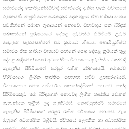
සමාජයේද කොමියුනිස්ට්වාදී සමාජයේද දැකිය හැකි විවාහයේ
රූපකයකි. නමුත් මෙම සමාජක්‍රම දෙක තුළම ඒක භාර්යා වෘතය
පවතින්නේ සමාන ගුණයෙන් නොවේ. ධනවාදය එක බිරිඳක්
තබාගන්නේ පුරුෂයාගේ දේපළ දරුවන්ට හිමිවීමේ උරුම
පෙළපත සැකසෙන්නේ එම ක්‍රමයට නිසාය. කොමියුනිස්ට්
සමාජය ඒක භාර්යා වෘතයට යන්නේ පොදු දේපළ ක්‍රමයක් තුළ
දේපළ බැඳීමෙන් තොර අධ්‍යාත්මික විවාහයක අරුතින්ය. ධනවාදී
ගැහැනිය පිරිමියාගේ පරපුර රකින ගර්භාෂයයි. අමතරව
පිරිමියාගේ ලිංගික තෘප්තිය සනහන සජීවි උපකරණයයි.
විවාහයකට මෙය අනිවාර්ය කොන්දේසියක් නොවේ. මන්ද
පිරිමියෙකුට තම බිරිඳගෙන් තොරවද ලිංගික තෘප්තිය වෙනත්
ගැහැනියක තුළින් ලද හැකිවීමයි. කොමියුනිස්ට් සමාජයේ
ගැහැනිය පිරිමියාගේ පරපුර රකින ගර්භාෂය නොවේ. ඇය
ඔහුගේ අධ්‍යාත්මික බැඳීමයි. ජීවිතයේ ලෞකික හා අධ්‍යාත්මික
සතුටයි. එම පරම සතුට ලැබිය හැක්කේ ඔවුන් දෙදෙනාටම