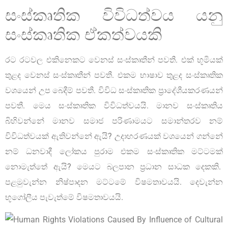
සංස්කෘතික විවිධත්වය යනු
සංස්කෘතික ඒකත්වයකි
රට රටවල එකිනෙකට වෙනස් සංස්කෘතීන් පවතී. එක් භූමියක්
තුළද වෙනස් සංස්කෘතීන් පවතී. එකම භාෂාව තුළද සංස්කෘතික
වශයෙන් උප බෙදීම් පවතී. විවිධ සංස්කෘතික ප්‍රාදේශීයකරණයන්
පවතී. මෙය සංස්කෘතික විවිධත්වයයි. මානව සංස්කෘතිය
බිහිවන්නේ මානව සමාජ පරිණාමයට සමාන්තරව නම්
විවිධත්වයක් ඇතිවන්නේ ඇයි? උදාහරණයක් වශයෙන් ගන්නේ
නම් ධනවාදී ලෝකය පුරාම එකම සංස්කෘතික මට්ටමක්
නොමැත්තේ ඇයි? මෙයට බලපාන ප්‍රධාන සාධක දෙකකි.
පළමුවැන්න නිෂ්පාදන මට්ටමේ විෂමතාවයයි. දෙවැන්න
භූගෝලීය පැවැත්මේ විෂමතාවයයි.