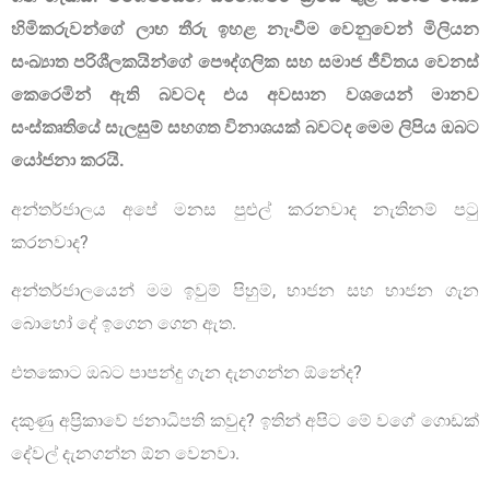
හිමිකරුවන්ගේ ලාභ තීරු ඉහළ නැංවීම වෙනුවෙන් මිලියන
සංඛ්‍යාත පරිශීලකයින්ගේ පෞද්ගලික සහ සමාජ ජීවිතය වෙනස්
කෙරෙමින් ඇති බවටද එය අවසාන වශයෙන් මානව
සංස්කෘතියේ සැලසුම් සහගත විනාශයක් බවටද මෙම ලිපිය ඔබට
යෝජනා කරයි.
අන්තර්ජාලය අපේ මනස පුළුල් කරනවාද නැතිනම් පටු
කරනවාද?
අන්තර්ජාලයෙන් මම ඉවුම් පිහුම්, භාජන සහ භාජන ගැන
බොහෝ දේ ඉගෙන ගෙන ඇත.
එතකොට ඔබට පාපන්දු ගැන දැනගන්න ඕනේද?
දකුණු අප්‍රිකාවේ ජනාධිපති කවුද? ඉතින් අපිට මේ වගේ ගොඩක්
දේවල් දැනගන්න ඕන වෙනවා.