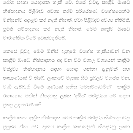
රෝග සඳහා යොදාගත හැකි වේ. එසේ වුවද, කෘත්‍රිම ඖෂධ
නිෂ්පාදනය පිළිබඳව අවශ්‍ය තරම් පර්යේෂණ, විශේෂයෙන්ම
මිනිසුන්ට අදාළව කර නැති නිසාත්, ඒවා පිළිබඳව අවශ්‍ය නීතිරීති,
ප්‍රමිති සම්පාදනය කර නැති නිසාත්, මෙම කෘත්‍රිම ඖෂධ
මාරාන්තික වීමේ ඉඩකඩද තිබේ.
කෙසේ වුවද, මෙම මිනිස් දැනුමේ විශේෂ හැකියාවන් වන
කෘත්‍රිම ඖෂධ නිෂ්පාදනය අද වන විට විශාල වශයෙන් කෘත්‍රිම
මත්ද්‍රව්‍ය නිෂ්පාදනය සඳහා යොදා ගන්නා දැනුමක් සහ
තාක්‍ෂණයක් වී තිබේ. ලංකාවේ මෑතක සිට ප්‍රබලව ව්‍යාප්ත වන,
වැඩි ඇබ්බැහි වීමේ ගුණයක් සහිත ‘මෙතම්ෆැටමින්’ කෘත්‍රිම
රසායනය මඟින් නිපදවනු ලබන ‘අයිස්’ මත්ද්‍රව්‍යය මේ සඳහා
ප්‍රබල උදාහරණයකි.
කෘත්‍රිම කංසා ආශ්‍රිත නිෂ්පාදන මෙම කෘත්‍රිම මත්ද්‍රව්‍ය නිෂ්පාදනවල
ප්‍රමුඛම ඒවා වේ. දැනට කෘත්‍රිම කංසාවලින් නිපදවනු ලබන