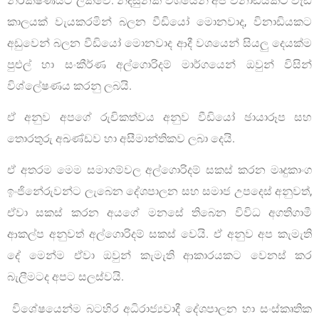
නිරීක්ෂණයට ලක්වේ. නිදසුනක් වශයෙන් අප විනාඩියකට වැඩි
කාලයක් වැයකරමින් බලන වීඩියෝ මොනවාද, විනාඩියකට
අඩුවෙන් බලන වීඩියෝ මොනවාද ආදී වශයෙන් සියලු දෙයක්ම
පුළුල් හා සංකීර්ණ අල්ගොරිදම් මාර්ගයෙන් ඔවුන් විසින්
විශ්ලේෂණය කරනු ලබයි.
ඒ අනුව අපගේ රුචිකත්වය අනුව වීඩියෝ ඡායාරූප සහ
තොරතුරු අඛණ්ඩව හා අසීමාන්තිකව ලබා දෙයි.
ඒ අතරම මෙම සමාගම්වල අල්ගොරිදම් සකස් කරන මෘදුකාංග
ඉංජිනේරුවන්ට ලැබෙන දේශපාලන සහ සමාජ උපදෙස් අනුවත්,
ඒවා සකස් කරන අයගේ මනසේ තිබෙන විවිධ අගතිගාමී
ආකල්ප අනුවත් අල්ගොරිදම් සකස් වෙයි. ඒ අනුව අප කැමැති
දේ මෙන්ම ඒවා ඔවුන් කැමැති ආකාරයකට වෙනස් කර
බැලීමටද අපට සලස්වයි.
විශේෂයෙන්ම බටහිර අධිරාජ්‍යවාදී දේශපාලන හා සංස්කෘතික