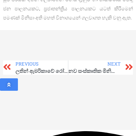
ජන පාලනයකට, ප්‍රජාතන්ත්‍රීය පාලනයකට යටත් කිරීමෙන්
පමණක් මිනිසා අති මහත් විනාශයෙන් ගලවාගත හැකි වනු ඇත.
PREVIOUS
NEXT
ලතින් ඇමරිකාවේ රෝස වසන්තය මුහුණදෙන අභියෝග
නව සංස්කෘතික මිනිසෙකු කාරකත්වය වෙත ගෙන ඒම