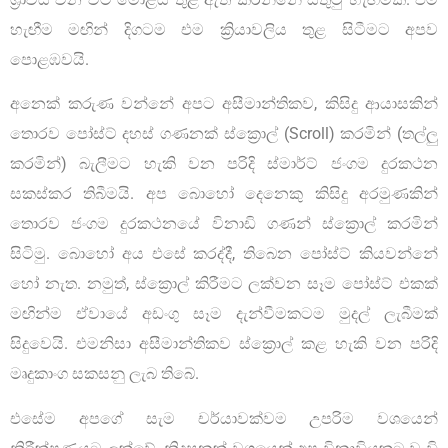
හැඟීම මඟින් දිගටම එම ක්‍රියාවලිය තුළ සිටීමට අපව
පොළඹවයි.
අනෙක් කරුණ වන්නේ අපට අසීමාන්තිකව, කිසිදු ආයාසකින්
තොරව පෝස්ට් දහස් ගණනක් ස්ක්‍රොල් (Scroll) කරමින් (තල්ලු
කරමින්) බැලීමට හැකි වන පරිදි ස්මාර්ට් ජංගම දුරකථන
සකස්කර තිබීමයි. අප බොහෝ දෙනෙකු කිසිදු අරමුණකින්
තොරව ජංගම දුරකථනයේ විනාඩි ගණන් ස්ක්‍රොල් කරමින්
සිටිමු. බොහෝ අය එසේ කරද්දී, තිබෙන පෝස්ට් කියවන්නේ
හෝ නැත. නමුත්, ස්ක්‍රොල් කිරීමට ලක්වන සෑම පෝස්ට් එකක්
මඟින්ම ඒවායේ අඩංගු සෑම දැන්වීමකටම මුදල් ලැබීමක්
සිදුවෙයි. එමනිසා අසීමාන්තිකව ස්ක්‍රොල් කළ හැකි වන පරිදි
මෘදුකාංග සකසනු ලැබ තිබේ.
එසේම අපගේ සැම චර්යාවක්වම උපරිම වශයෙන්