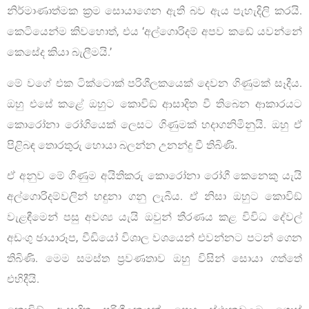
නිර්මාණාත්මක ක්‍රම සොයාගෙන ඇති බව ඇය පැහැදිලි කරයි.
කෙටියෙන්ම කිවහොත්, එය ‘අල්ගොරිදම් අපව කඬේ යවන්නේ
කෙසේද කියා බැලීමයි.’
මේ වගේ එක ටික්ටොක් පරිශීලකයෙක් දෙවන ගිණුමක් සෑදීය.
ඔහු එසේ කළේ ඔහුට කොවිඞ් ආසාදිත වී තිබෙන ආකාරයට
කොරෝනා රෝගියෙක් ලෙසට ගිණුමක් හදාගනිමිනුයි. ඔහු ඒ
පිළිබඳ තොරතුරු හොයා බලන්න උනන්දු වී තිබිණි.
ඒ අනුව මේ ගිණුම අයිතිකරු කොරෝනා රෝගී කෙනෙකු යැයි
අල්ගොරිදම්වලින් හඳුනා ගනු ලැබීය. ඒ නිසා ඔහුට කොවිඞ්
වැළඳීමෙන් පසු අවශ්‍ය යැයි ඔවුන් තීරණය කළ විවිධ දේවල්
අඩංගු ඡායාරූප, වීඩියෝ විශාල වශයෙන් එවන්නට පටන් ගෙන
තිබිණි. මෙම සමස්ත ප්‍රවණතාව ඔහු විසින් සොයා ගත්තේ
එහිදීයි.