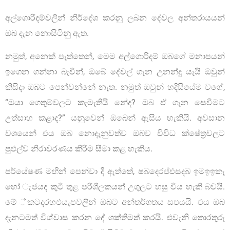
අල්ගොරිදම්වලින් නිර්දේශ කරනු ලබන දේවල අන්තරායයන්
ඔබ දැන නොසිටිනු ඇත.
නමුත්, අනෙක් පැත්තෙන්, මෙම අල්ගොරිදම් ඔබගේ මනාපයන්
ඉගෙන ගන්නා බැවින්, ඔබේ දේවල් ගැන උනන්දු යැයි ඔවුන්
කිසිදා ඔබට පෙන්වන්නේ නැත. නමුත් ඔවුන් හදිසියේම වගේ,
“ඔයා ගෙතුම්වලට කැමැතියි නේද? ඔබ ඵ් ගැන සෙවීමට
උත්සාහ කළාද?” යනුවෙන් ඔබෙන් ඇසිය හැකියි. අවසාන
වශයෙන් එය ඔබ නොදැනුවත්ව ඔබව විවිධ ක්ෂේත්‍රවලට
පුළුල්ව නිරාවරණය කිරීම සීමා කළ හැකිය.
පර්යේෂණ මඟින් පෙන්වා දී ඇත්තේ, ෂබදෙරප්එසදබ ඉමඉඉකැ
හෝ ැජයද කුටි තුළ පරිශීලකයන් උගුලට හසු විය හැකි බවයි.
මේ ්කටදරහඑයැපවලින් ඔබට අන්තර්ගතය සපයයි. එය ඔබ
දැනටමත් විශ්වාස කරන දේ ශක්තිමත් කරයි. එවැනි තොරතුරු