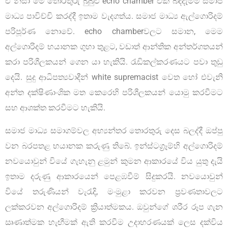
ඒ නිසා මේ තොරතුරු බුබුළු echo chamber එක බිඳදැමීම සමාජ
මාධ්‍ය පාවිච්චි කරද්දී ඉතාම වැදගත්ය. සමාජ මාධ්‍ය ඇල්ගොරිදම්
පරිපූර්ණ නොවේ. echo chamberවලට සමාන, මෙම
අල්ගොරිදම් භයානක ගුහා තුළට, වඩාත් ආන්තික අන්තර්ගතයන්
කරා පරිශීලකයන් ගෙන යා හැකියි. රැඩිකල්කරණයට පවා තුඩු
දෙයි. සුදු ආධිපත්‍යවාදීන් white supremacist වෙත හෝ එවැනි
අන්ත දක්ෂිණාංශික මත කෙරෙහි පරිශීලකයන් යොමු කරවීමට
සහ ආශක්ත කරවීමට හැකියි.
සමාජ මාධ්‍ය සමාගම්වල අභ්‍යන්තර තොරතුරු දෙස බලද්දී ඔප්පු
වන බරපතළ භයානක කරුණු තිබේ. ඉන්ස්ටග්‍රෑම්හි අල්ගොරිදම්
නවයොවුන් වියේ ගැහැනු ළමුන් කුමන ආකාරයේ විය යුතු දැයි
ඉතාම දරුණු ආකාරයෙන් පෙළඹවීම් සිදුකරයි. නවයොවුන්
වියේ තරුණියන් වැරැදි, මංමුළා කරවන ප්‍රවණතාවලට
ලක්කරවන අල්ගොරිදම් ක්‍රියාත්මකය. ඔවුන්ගේ ශරීර රූප ගැන
ඍණාත්මක හැඟීමක් ඇති කරවීම උදාහරණයක් ලෙස දක්විය