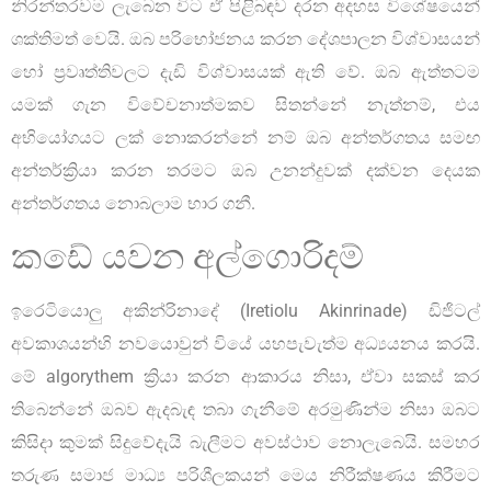
නිරන්තරවම ලැබෙන විට ඒ පිළිබඳව දරන අදහස විශේෂයෙන්
ශක්තිමත් වෙයි. ඔබ පරිභෝජනය කරන දේශපාලන විශ්වාසයන්
හෝ ප්‍රවෘත්තිවලට දැඩි විශ්වාසයක් ඇති වේ. ඔබ ඇත්තටම
යමක් ගැන විවේචනාත්මකව සිතන්නේ නැත්නම්, එය
අභියෝගයට ලක් නොකරන්නේ නම් ඔබ අන්තර්ගතය සමඟ
අන්තර්ක්‍රියා කරන තරමට ඔබ උනන්දුවක් දක්වන දෙයක
අන්තර්ගතය නොබලාම භාර ගනී.
කඩේ යවන අල්ගොරිදම්
ඉරෙටියොලු අකින්රිනාදේ (Iretiolu Akinrinade) ඩිජිටල්
අවකාශයන්හි නවයොවුන් වියේ යහපැවැත්ම අධ්‍යයනය කරයි.
මේ algorythem ක්‍රියා කරන ආකාරය නිසා, ඒවා සකස් කර
තිබෙන්නේ ඔබව ඇදබැඳ තබා ගැනීමේ අරමුණින්ම නිසා ඔබට
කිසිදා කුමක් සිදුවේදැයි බැලීමට අවස්ථාව නොලැබෙයි. සමහර
තරුණ සමාජ මාධ්‍ය පරිශීලකයන් මෙය නිරීක්ෂණය කිරීමට