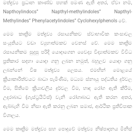
මත්ද්‍රව්‍ය ප්‍රධාන කාණ්ඩ පහක් පමණ ඇති අතර, ඒවා නම්,
Napthoylindocs” Napthyl-methylindoles” Napthyl-
Methylindes” Phenylacetylindoles” Cyclohexylphenols වේ.
මෙම කෘත්‍රිම මත්ද්‍රව්‍ය රසායනිකව ස්වාභාවික කංසාවල
සංයුතියට වඩා ව්‍යුහාත්මකව වෙනස් වේ. මෙම කෘත්‍රිම
රසායනිකම සුදුසු පරිදි යොදාගෙන වෛද්‍ය විද්‍යාත්මකව විවිධ
ප්‍රතිකාර සඳහා යොදා ගනු ලබන නමුත්, බහුලව යොදා ගනු
ලබන්නේ විෂ මත්ද්‍රව්‍ය ලෙසය. එමඟින් මොළයේ
ක්‍රියාකාරීත්වයට බාධා පැමිණීම, මධ්‍යම ස්නායු පද්ධතිය දුර්වල
වීම, සිතීමේ ක්‍රියාවලිය දුර්වල වීම, හෘද රෝග ඇති කිරීම,
උදරාබාධ (ගැස්ට්‍රයිටිස්) වැනි රෝගාබාධ ඇති කරන අතර,
ඇබ්බැහි වීම නිසා ඇති කරනු ලබන සමාජ, ආර්ථික ප්‍රතිවිපාක
විශාලය.
මෙම කෘත්‍රිම මත්ද්‍රව්‍ය සහ පොදුවේ මත්ද්‍රව්‍ය නිෂ්පාදනය මිනිස්