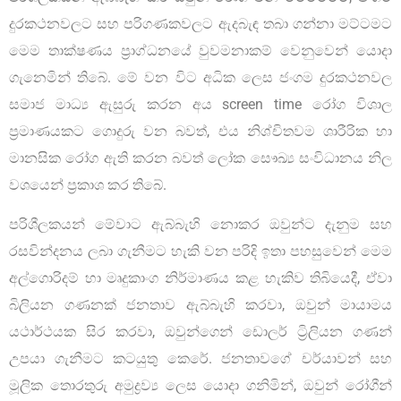
දුරකථනවලට සහ පරිගණකවලට ඇදබැඳ තබා ගන්නා මට්ටමට
මෙම තාක්ෂණය ප්‍රාග්ධනයේ වුවමනාකම් වෙනුවෙන් යොදා
ගැනෙමින් තිබේ. මේ වන විට අධික ලෙස ජංගම දුරකථනවල
සමාජ මාධ්‍ය ඇසුරු කරන අය screen time රෝග විශාල
ප්‍රමාණයකට ගොදුරු වන බවත්, එය නිශ්චිතවම ශාරීරික හා
මානසික රෝග ඇති කරන බවත් ලෝක සෞඛ්‍ය සංවිධානය නිල
වශයෙන් ප්‍රකාශ කර තිබේ.
පරිශීලකයන් මේවාට ඇබ්බැහි නොකර ඔවුන්ට දැනුම සහ
රසවින්දනය ලබා ගැනීමට හැකි වන පරිදි ඉතා පහසුවෙන් මෙම
අල්ගොරිදම් හා මෘදුකාංග නිර්මාණය කළ හැකිව තිබියෙදී, ඒවා
බිලියන ගණනක් ජනතාව ඇබ්බැහි කරවා, ඔවුන් මායාමය
යථාර්ථයක සිර කරවා, ඔවුන්ගෙන් ඩොලර් ට්‍රිලියන ගණන්
උපයා ගැනීමට කටයුතු කෙරේ. ජනතාවගේ චර්යාවන් සහ
මූලික තොරතුරු අමුද්‍රව්‍ය ලෙස යොදා ගනිමින්, ඔවුන් රෝගීන්