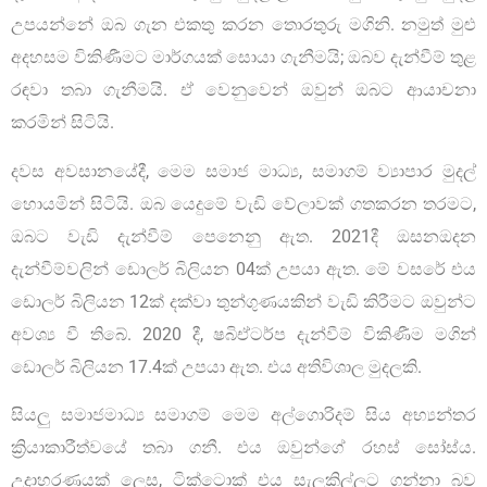
උපයන්නේ ඔබ ගැන එකතු කරන තොරතුරු මගිනි. නමුත් මුළු
අදහසම විකිණීමට මාර්ගයක් සොයා ගැනීමයි; ඔබව දැන්වීම් තුළ
රඳවා තබා ගැනීමයි. ඒ වෙනුවෙන් ඔවුන් ඔබට ආයාචනා
කරමින් සිටියි.
දවස අවසානයේදී, මෙම සමාජ මාධ්‍ය, සමාගම් ව්‍යාපාර මුදල්
හොයමින් සිටියි. ඔබ යෙදුමේ වැඩි වේලාවක් ගතකරන තරමට,
ඔබට වැඩි දැන්වීම් පෙනෙනු ඇත. 2021දී ඔසනඔදන
දැන්වීම්වලින් ඩොලර් බිලියන 04ක් උපයා ඇත. මේ වසරේ එය
ඩොලර් බිලියන 12ක් දක්වා තුන්ගුණයකින් වැඩි කිරීමට ඔවුන්ට
අවශ්‍ය වී තිබේ. 2020 දී, ෂබිඒටර්ප දැන්වීම් විකිණීම මගින්
ඩොලර් බිලියන 17.4ක් උපයා ඇත. එය අතිවිශාල මුදලකි.
සියලු සමාජමාධ්‍ය සමාගම් මෙම අල්ගොරිදම් සිය අභ්‍යන්තර
ක්‍රියාකාරීත්වයේ තබා ගනී. එය ඔවුන්ගේ රහස් සෝස්ය.
උදාහරණයක් ලෙස, ටික්ටොක් එය සැලකිල්ලට ගන්නා බව