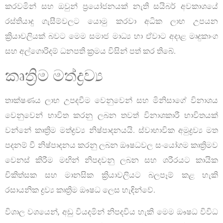
කරවමින් සහ ඔවුන් ප්‍රයෝජනයක් නැති සයිබර් අවකාශයේ
රස්තියාදු ගැසීම්වලට යොමු කරවා අධික ලාභ උපයන
ක්‍රියාවලියක් බවට මෙම සමාජ මාධ්‍ය හා ඒවාට අදාළ මෘදුකාංග
සහ අල්ගොරිදම් ධනපති ක්‍රමය විසින් පත් කර තිබේ.
කෘත්‍රිම මත්ද්‍රව්‍ය
තාක්ෂණය ලාභ උපදවීම වෙනුවෙන් සහ මිනිසාගේ විනාශය
වෙනුවෙන් භාවිත කරනු ලබන තවත් විනාශකාරී භාවිතයක්
වන්නේ කෘත්‍රිම මත්ද්‍රව්‍ය නිෂ්පාදනයයි. ස්වාභාවික අමුද්‍රව්‍ය මත
පදනම් වී නිෂ්පාදනය කරනු ලබන ඖෂධවල සංයෝගම කෘත්‍රිමව
වෙනස් කිරීම මඟින් නිපදවනු ලබන සහ ශරීරයට කායික
චිකිත්සක සහ මානසික ක්‍රියාවලියට බලපෑම් කළ හැකි
රසායනික ද්‍රව්‍ය කෘත්‍රිම ඖෂධ ලෙස හැඳින්වේ.
විශාල වශයෙන්, අඩු වියදමින් නිපදවිය හැකි මෙම ඖෂධ විවිධ