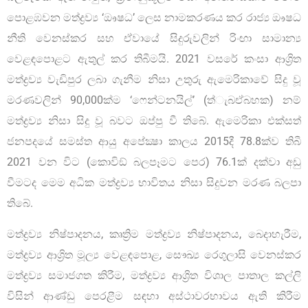
පොළඹවන මත්ද්‍රව්‍ය ‘ඖෂධ’ ලෙස නාමකරණය කර රාජ්‍ය ඖෂධ
නීති වෙනස්කර සහ ඒවායේ සිදුරුවලින් රිංඟා සාමාන්‍ය
වෙළඳපොළට ඇතුල් කර තිබීමයි. 2021 වසරේ කංසා ආශ්‍රිත
මත්ද්‍රව්‍ය වැඩිපුර ලබා ගැනීම නිසා උතුරු ඇමෙරිකාවේ සිදු වූ
මරණවලින් 90,000ක්ම ‘ෆෙන්ටනයිල්’ (ත්‍ැබඒබහක) නම්
මත්ද්‍රව්‍ය නිසා සිදු වූ බවට ඔප්පු වී තිබේ. ඇමෙරිකා එක්සත්
ජනපදයේ සමස්ත ආයු අපේක්‍ෂා කාලය 2015දී 78.8ක්ව තිබී
2021 වන විට (කොවිඞ් බලපෑමට පෙර) 76.1ක් දක්වා අඩු
වීමටද මෙම අධික මත්ද්‍රව්‍ය භාවිතය නිසා සිදුවන මරණ බලපා
තිබේ.
මත්ද්‍රව්‍ය නිෂ්පාදනය, කෘත්‍රිම මත්ද්‍රව්‍ය නිෂ්පාදනය, බෙදාහැරීම,
මත්ද්‍රව්‍ය ආශ්‍රිත මූල්‍ය වෙළඳපොළ, සෞඛ්‍ය රෙගුලාසි වෙනස්කර
මත්ද්‍රව්‍ය සමාජගත කිරීම, මත්ද්‍රව්‍ය ආශ්‍රිත විශාල පාතාල කල්ලි
විසින් ආණ්ඩු පෙරළීම සඳහා අස්ථාවරභාවය ඇති කිරීම