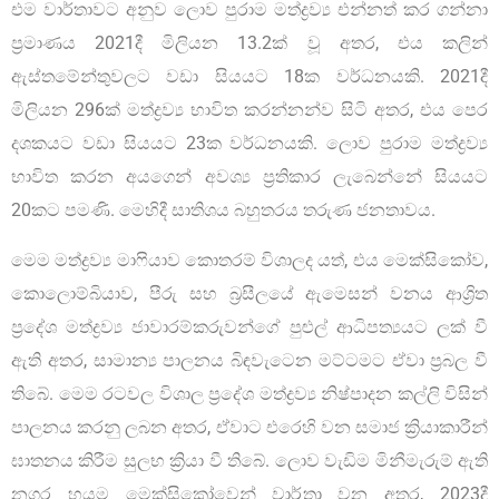
එම වාර්තාවට අනුව ලොව පුරාම මත්ද්‍රව්‍ය එන්නත් කර ගන්නා
ප්‍රමාණය 2021දී මිලියන 13.2ක් වූ අතර, එය කලින්
ඇස්තමේන්තුවලට වඩා සියයට 18ක වර්ධනයකි. 2021දී
මිලියන 296ක් මත්ද්‍රව්‍ය භාවිත කරන්නන්ව සිටි අතර, එය පෙර
දශකයට වඩා සියයට 23ක වර්ධනයකි. ලොව පුරාම මත්ද්‍රව්‍ය
භාවිත කරන අයගෙන් අවශ්‍ය ප්‍රතිකාර ලැබෙන්නේ සියයට
20කට පමණි. මෙහිදී සාතිශය බහුතරය තරුණ ජනතාවය.
මෙම මත්ද්‍රව්‍ය මාෆියාව කොතරම් විශාලද යත්, එය මෙක්සිකෝව,
කොලොම්බියාව, පීරු සහ බ්‍රසීලයේ ඇමෙසන් වනය ආශ්‍රිත
ප්‍රදේශ මත්ද්‍රව්‍ය ජාවාරම්කරුවන්ගේ පුළුල් ආධිපත්‍යයට ලක් වී
ඇති අතර, සාමාන්‍ය පාලනය බිඳවැටෙන මට්ටමට ඒවා ප්‍රබල වී
තිබේ. මෙම රටවල විශාල ප්‍රදේශ මත්ද්‍රව්‍ය නිෂ්පාදන කල්ලි විසින්
පාලනය කරනු ලබන අතර, ඒවාට එරෙහි වන සමාජ ක්‍රියාකාරීන්
ඝාතනය කිරීම සුලභ ක්‍රියා වී තිබේ. ලොව වැඩිම මිනීමැරුම් ඇති
නගර හයම මෙක්සිකෝවෙන් වාර්තා වන අතර, 2023දී