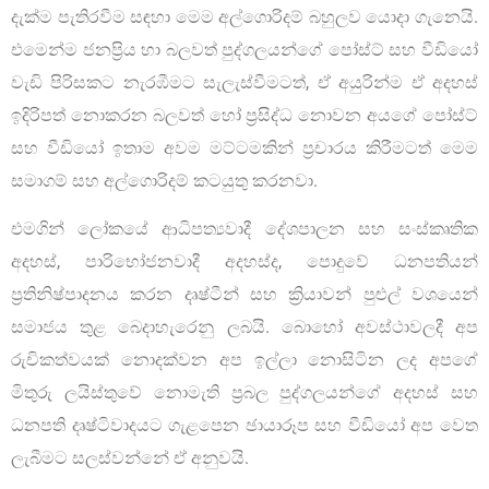
දැක්ම පැතිරවීම සඳහා මෙම අල්ගොරිදම් බහුලව යොදා ගැනෙයි.
එමෙන්ම ජනප්‍රිය හා බලවත් පුද්ගලයන්ගේ පෝස්ට් සහ වීඩියෝ
වැඩි පිරිසකට නැරඹීමට සැලැස්වීමටත්, ඒ අයුරින්ම ඒ අදහස්
ඉදිරිපත් නොකරන බලවත් හෝ ප්‍රසිද්ධ නොවන අයගේ පෝස්ට්
සහ වීඩියෝ ඉතාම අවම මට්ටමකින් ප්‍රචාරය කිරීමටත් මෙම
සමාගම් සහ අල්ගොරිදම් කටයුතු කරනවා.
එමගින් ලෝකයේ ආධිපත්‍යවාදී දේශපාලන සහ සංස්කෘතික
අදහස්, පාරිභෝජනවාදී අදහස්ද, පොදුවේ ධනපතියන්
ප්‍රතිනිෂ්පාදනය කරන දෘෂ්ටීන් සහ ක්‍රියාවන් පුළුල් වශයෙන්
සමාජය තුළ බෙදාහැරෙනු ලබයි. බොහෝ අවස්ථාවලදී අප
රුචිකත්වයක් නොදක්වන අප ඉල්ලා නොසිටින ලද අපගේ
මිතුරු ලයිස්තුවේ නොමැති ප්‍රබල පුද්ගලයන්ගේ අදහස් සහ
ධනපති දෘෂ්ටිවාදයට ගැළපෙන ඡායාරූප සහ වීඩියෝ අප වෙත
ලැබීමට සලස්වන්නේ ඒ අනුවයි.