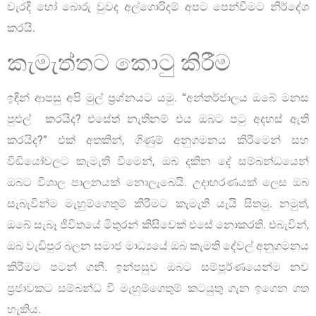
වැරදි හෝ බොරු වුවද අල්ගොරිදම් අපට පෙන්වීමට නිර්දේශ
කරයි.
කැමැත්තට කොටු කිරීම
ඉඳින් ආපසු අපි මුල් ප්‍රශ්නයට යමු. “අන්තර්ජාලය ඔබේ මනස
පුළුල් කරයිද? එසේත් නැතිනම් එය ඔබට පටු අදහස් ඇති
කරයිද?” එක් අතකින්, ගිණුම් අනුගමනය කිරීමෙන් සහ
වීඩියෝවලට කැමැති වීමෙන්, ඔබ දකින දේ සම්බන්ධයෙන්
ඔබට විශාල පාලනයක් නොලැබෙයි. උදාහරණයක් ලෙස ඔබ
සැබැවින්ම මැහුම්ගෙතුම් කිරීමට කැමැති යැයි සිතමු. නමුත්,
ඔබේ සැබෑ ජීවිතයේ මිතුරන් කිසිවෙක් එසේ නොකරති. එබැවින්,
ඔබ වැඩිපුර බලන සමාජ මාධ්‍යයේ ඔබ කැමති දේවල් අනුගමනය
කිරීමට පටන් ගනී. ඉන්පසුව ඔබට සම්පූර්ණයෙන්ම නව
ප්‍රජාවකට සම්බන්ධ වී මැහුම්ගෙතුම් කටයුතු ගැන ඉගෙන ගත
හැකිය.