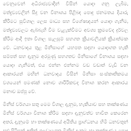
වෙනුවෙන් අධිරාජ්‍යවාදීන් විසින් යොදා ගනු ලැබීම,
මත්ද්‍රව්‍යවලින් සිදු වන විනාශය පිළිබඳ පොදු ජනමතය දියාරු
කිරීමට සුවිශාල ලෙස මාධ්‍ය සහ විශේෂඥයන් යොදා ගැනීම,
මත්ද්‍රව්‍යවලට ඇබ්බැහි වීම වැළැක්වීමට අවශ්‍ය ක්‍රමවේද දුර්වල
කිරීම ආදී ඉතා විශාල සැලසුම් සහගත ක්‍රියාවලියක් ක්‍රියාත්මක
වේ. ධනවාදය තුළ මිනිසාගේ යහපත සඳහා යොදාගත හැකි
සම්පත් සහ දැනුම අරමුණු සහගතව මිනිසාගේ විනාශය සඳහා
යොදා ගැනීමත්, එය එන්න එන්නම වඩ වඩාත් වැඩි වන
ආකාරයත් මඟින් ධනවාදය විසින් මිනිසා සංස්කෘතිකමය
වශයෙන් පමණක් නොව ශාරීරිකවද විනාශ කරන ආකාරය
මනාව ඔප්පු වේ.
මිනිස් වර්ගයා සතු මෙම විශාල දැනුම, හැකියාව සහ තාක්ෂණය
මිනිස් වර්ගයා විනාශ කිරීම සඳහා දැනුවත්ව භාවිත කෙරෙන
අතර, දැනුමේ හා තාක්ෂණයේ අයිතිය ප්‍රාග්ධනය හිමි ධනවතුන්
සුළු පිරිසක් අතින් ගලවාගෙන මිනිස් දැනුම හා තාක්ෂණය පොදු