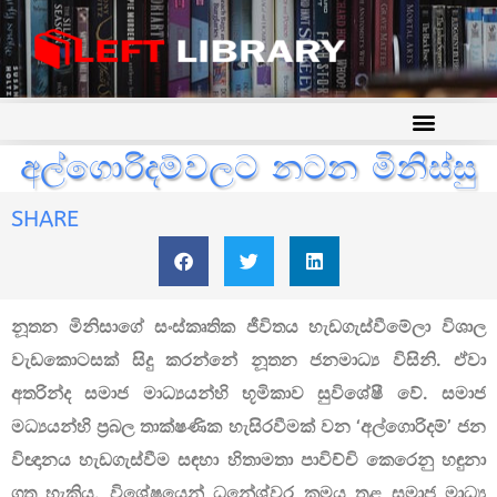
අල්ගොරිදම්වලට නටන මිනිස්සු
SHARE
නූතන මිනිසාගේ සංස්කෘතික ජීවිතය හැඩගැස්වීමේලා විශාල
වැඩකොටසක් සිදු කරන්නේ නූතන ජනමාධ්‍ය විසිනි. ඒවා
අතරින්ද සමාජ මාධ්‍යයන්හි භූමිකාව සුවිශේෂී වේ. සමාජ
මධ්‍යයන්හි ප්‍රබල තාක්ෂණික හැසිරවීමක් වන ‘අල්ගොරිදම්’ ජන
විඥානය හැඩගැස්වීම සඳහා හිතාමතා පාවිච්චි කෙරෙනු හඳුනා
ගත හැකිය. විශේෂයෙන් ධනේශ්වර ක්‍රමය තුළ සමාජ මාධ්‍ය