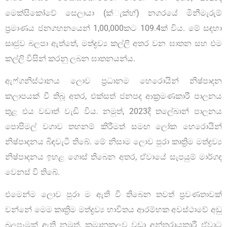
මෙක්සිකෝවේ සෙලායා (ක්‍ැක්හ්) නගරයේ මිනීමැරුම්
ප්‍රමාණය ජනගහනයෙන් 1,00,000කට 109.4ක් විය. මේ සඳහා
සෘජුව බලපා ඇත්තේ, මත්ද්‍රව්‍ය කල්ලි අතර වන ඝාතන සහ එම
කල්ලි විසින් කරනු ලබන ඝාතනයන්ය.
ඇෆ්ගනිස්ථානය ලොව ප්‍රධානම හෙරොයින් නිෂ්පාදන
කලාපයක් වී තිබූ අතර, එක්සත් ජනපද ආක්‍රමණකාරී පාලනය
තුළ එය වඩාත් වැඩි විය. නමුත්, 2023දී තලේබාන් පාලනය
පොපිමල් වගාව තහනම් කිරීමත් සමඟ ලෝක හෙරොයින්
නිෂ්පාදනය බිඳවැටී තිබේ. මේ නිසාම ලොව පුරා කෘත්‍රිම මත්ද්‍රව්‍ය
නිෂ්පාදනය ඉහළ ගොස් තිබෙන අතර, ඒවායේ සැපයුම් මාර්ගද
වෙනස් වී තිබේ.
එමෙන්ම ලොව පුරා ම ඇති වී තිබෙන තවත් ප්‍රවණතාවක්
වන්නේ මෙම කෘත්‍රිම මත්ද්‍රව්‍ය භාවිතය ආරම්භක අවස්ථාවේ අඩු
බලපෑමක් ඇති නමුත්, ක්‍රමානුකූලව වඩා අන්තරායකාරී ඒවාට