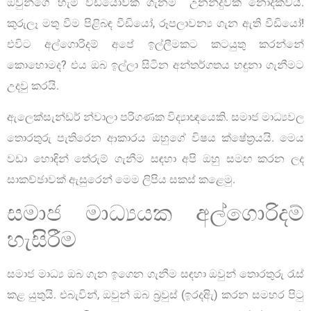
ඔවුන්ගේ හැම වීඩියෝවක් ගැනම උනන්දුවක් නොදක්වයි.
කුරුලෑ මතු වීම පිළිබඳ වීඩියෝ, රූපලාවන්‍ය ගැන ඇති වීඩියෝ!
එවිට අල්ගොරිදම් අපේ ඉල්ලීමකට කටයුතු කරන්නේ
කොහොමද? එය ඔබ ඉල්ලා සිටින අන්තර්ගතය හඳුනා ගැනීමට
උදවු කරයි.
ඇලෙක්සැන්ඩර් න්වාලා පරිගණක විද්‍යාඥයෙකි. සමාජ මාධ්‍යවල
තොරතුරු පැතිරෙන ආකාරය ඔහුගේ විෂය ක්ෂේත්‍රයයි. මෙය
වඩා හොඳින් තේරුම් ගැනීම සඳහා අපි ඔහු සමඟ කරන ලද
සාකච්ඡාවක් ඇසුරෙන් මෙම ලිපිය සකස් කළෙමු.
සමාජ මාධ්‍යයක අල්ගොරිදම්
හැසිරීම
සමාජ මාධ්‍ය ඔබ ගැන ඉගෙන ගැනීම සඳහා ඔවුන් තොරතුරු රැස්
කළ යුතුයි. එබැවින්, ඔවුන් ඔබ බ්‍රවුස් (ඉරදඅිැ) කරන සමහර පිටු