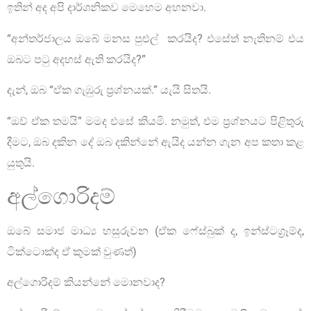
ඉතින් අද අපි දාර්ශනිකව මෙහෙම අහනවා.
“අන්තර්ජාලය ඔබේ මනස පුළුල් කරයිද? එසේත් නැතිනම් එය
ඔබට පටු අදහස් ඇති කරයිද?”
දැන්, ඔබ “ඒක ගැඹුරු ප්‍රශ්නයක්.” යැයි සිතයි.
“ඔව් ඒක තමයි” මමද එසේ කියමි. නමුත්, එම ප්‍රශ්නයට පිළිතුරු
දීමට, ඔබ දකින දේ ඔබ දකින්නේ ඇයිද යන්න ගැන අප කතා කළ
යුතුයි.
අල්ගොරිදම්
ඔබේ සමාජ මාධ්‍ය හසුරුවන (ඒක ෆේස්බුක් ද, ඉන්ස්ටග්‍රෑම්ද,
ටික්ටොක්ද ඒ කුමක් වුණත්)
අල්ගොරිදම් කියන්නේ මොනවාද?