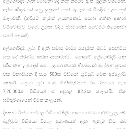
අල්ගොරිදම් ගැන බොහෝ දේ කතා කිරීමට ඇත. මූලික වශයෙන්,
අල්ගොරිදමයක් යනු සූත්‍රයක් හෝ ගැටලුවක් විසඳීමට උපදෙස්
මාලාවකි. (හරියට කෑමක් උයනකොට යොදා ගන්න ආහාර
වට්ටෝරුව වගේ. උයන විදිය පියවරෙන් පියවරට තියෙනවා
වගේ දෙයක්)
අල්ගොරිදම් ලබා දී ඇති සමාජ මාධ්‍ය යෙදුමක් ඔබට පෙන්විය
යුතු දේ තීරණය කරන ආකාරයයි. පොදුවේ අල්ගොරිදම් යනු
පරිගණක උපදෙස් වේ. උදාහරණයක් කිව්වොත් ලෝකෙ පුරාම
එක විනාඩියක දී පැය 500ක වීඩියෝ යූටියුබ් වෙත අප්ලෝඞ්
කෙරේ. ලොව පුරා සෑම මිනිත්තුවකම එය දිනකට පැය
7,20,000ක වීඩියෝ! ඒ අවුරුදු 82.2ක කාලයයි. ඒක
සම්පූර්ණයෙන් ජීවිත කාලයක්.
දිනකට ටික්ටොක්වල වීඩියෝ බිලියනයකට වඩා නරඹනු ලැබේ.
බැලීමට වීඩියෝ විශාල ප්‍රමාණයක් ඇත. ඇතැම් විට ඔබ