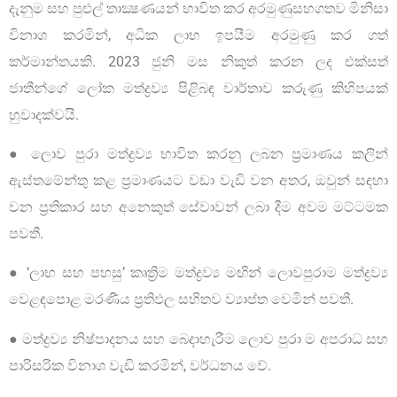
දැනුම සහ පුළුල් තාක්‍ෂණයන් භාවිත කර අරමුණුසහගතව මිනිසා
විනාශ කරමින්, අධික ලාභ ඉපයීම අරමුණු කර ගත්
කර්මාන්තයකි. 2023 ජුනි මස නිකුත් කරන ලද එක්සත්
ජාතීන්ගේ ලෝක මත්ද්‍රව්‍ය පිළිබඳ වාර්තාව කරුණු කිහිපයක්
හුවාදක්වයි.
● ලොව පුරා මත්ද්‍රව්‍ය භාවිත කරනු ලබන ප්‍රමාණය කලින්
ඇස්තමේන්තු කළ ප්‍රමාණයට වඩා වැඩි වන අතර, ඔවුන් සඳහා
වන ප්‍රතිකාර සහ අනෙකුත් සේවාවන් ලබා දීම අවම මට්ටමක
පවතී.
● ‘ලාභ සහ පහසු’ කෘත්‍රිම මත්ද්‍රව්‍ය මඟින් ලොවපුරාම මත්ද්‍රව්‍ය
වෙළඳපොළ මරණීය ප්‍රතිඵල සහිතව ව්‍යාප්ත වෙමින් පවතී.
● මත්ද්‍රව්‍ය නිෂ්පාදනය සහ බෙදාහැරීම ලොව පුරා ම අපරාධ සහ
පාරිසරික විනාශ වැඩි කරමින්, වර්ධනය වේ.