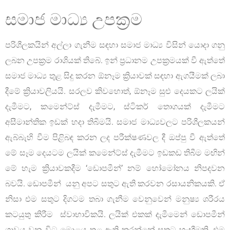
සමාජ මාධ්‍ය උපක්‍රම
පරිශීලකයින් අල්ලා ගැනීම සඳහා සමාජ මාධ්‍ය විසින් යොදා ගනු
ලබන උපක්‍රම රාශියක් තිබේ. ඉන් ප්‍රධානම උපක්‍රමයක් වී ඇත්තේ
සමාජ මාධ්‍ය තුළ සිදු කරන ඕනෑම ක්‍රියාවක් සඳහා ඇගයීමක් ලබා
දීමේ ක්‍රියාවලියයි. සරලව කිවහොත්, ඕනෑම සුළු දෙයකට ලයික්
දැමීමට, කමෙන්ට්ස් දැමීමට, ස්ටිකර් තොගයක් දැමීමට
අසීමාන්තික ඉඩක් හදා තිබීමයි. සමාජ මාධ්‍යවලට පරිශීලකයන්
ඇබ්බැහි වීම පිළිබඳ කරන ලද පරීක්ෂණවල දී ඔප්පු වී ඇත්තේ
මේ සෑම දෙයටම ලයික් කමෙන්ට්ස් දැමීමට ඉඩකඩ තිබීම මඟින්
මේ හැම ක්‍රියාවකදීම ‘ඩොපමීන්’ නම් හෝමෝනය නිපදවන
බවයි. ඩොපමීන් යනු අපට සතුට ඇති කරවන රසායනිකයකි. ඒ
නිසා එම සතුට දිගටම තබා ගැනීම වෙනුවෙන් මනුෂ්‍ය ශරීරය
කටයුතු කිරීම ස්වාභාවිකයි. ලයික් එකක් දැමීමෙන් ඩොපමීන්
ශ්‍රාවය වන විට මොළය තුළ ඇති කරන්නේ සතුටු හැඟීමකි. එම