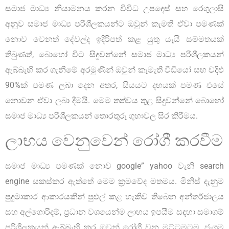
සමාජ මාධ්‍ය නියාමනය කරන විවිධ උපදෙස් සහ රෙගුලාසි
අනුව සමාජ මාධ්‍ය පරිශීලකයන්ට ඔවුන් කැමති ඒවා පමණක්
නොව වෙනත් දේවල්ද ඉදිරිපත් කළ යුතු යැයි සම්මතයක්
තිබුණත්, බොහෝ විට සිදුවන්නේ සමාජ මාධ්‍ය පරිශීලකයන්
ඇබ්බැහි කර ගැනීමේ අරමුණින් ඔවුන් කැමැති වීඩියෝ සහ චදිඑ
90%ක් පමණ ලබා දෙන අතර, සියයට දහයක් පමණ එසේ
නොවන ඒවා ලබා දීමයි. මෙම තත්වය තුළ සිදුවන්නේ බොහෝ
සමාජ මාධ්‍ය පරිශීලකයන් තොරතුරු ගුහාවල සිර කිරීමය.
ලාභය වෙනුවෙන් රෝගී කරවීම
සමාජ මාධ්‍ය පමණක් නොව google” yahoo වැනි search
engine සකස්කර ඇත්තේ මෙම ක්‍රමවේද මතමය. මිනිස් දැනුම
පුදුමාකාර ආකාරයකින් පුළුල් කළ හැකිව තිබෙන අන්තර්ජාලය
සහ අල්ගොරිදම්, ප්‍රධාන වශයෙන්ම ලාභය ඉපයීම සඳහා සමාගම්
පරිශීලකයන් ඇබ්බැහි කර ඔවුන් රෝගී වන මට්ටමටම, ජංගම