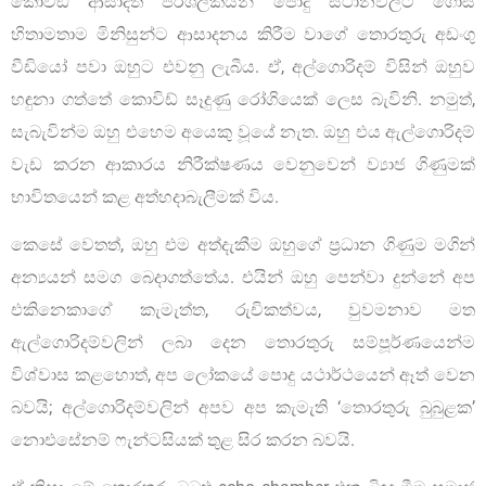
කොවිඞ් ආසාදිත පරිශීලකයන් පොදු ස්ථානවලට ගොස්
හිතාමතාම මිනිසුන්ට ආසාදනය කිරීම වාගේ තොරතුරු අඩංගු
වීඩියෝ පවා ඔහුට එවනු ලැබීය. ඒ, අල්ගොරිදම් විසින් ඔහුව
හඳුනා ගත්තේ කොවිඩ් සෑදුණු රෝගියෙක් ලෙස බැවිනි. නමුත්,
සැබැවින්ම ඔහු එහෙම අයෙකු වූයේ නැත. ඔහු එය ඇල්ගොරිදම්
වැඩ කරන ආකාරය නිරීක්ෂණය වෙනුවෙන් ව්‍යාජ ගිණුමක්
භාවිතයෙන් කළ අත්හදාබැලීමක් විය.
කෙසේ වෙතත්, ඔහු එම අත්දැකීම ඔහුගේ ප්‍රධාන ගිණුම මගින්
අන්‍යයන් සමග බෙදාගත්තේය. එයින් ඔහු පෙන්වා දුන්නේ අප
එකිනෙකාගේ කැමැත්ත, රුචිකත්වය, වුවමනාව මත
ඇල්ගොරිදම්වලින් ලබා දෙන තොරතුරු සම්පූර්ණයෙන්ම
විශ්වාස කළහොත්, අප ලෝකයේ පොදු යථාර්ථයෙන් ඈත් වෙන
බවයි; අල්ගොරිදම්වලින් අපව අප කැමැති ‘තොරතුරු බුබුළක’
නොඑසේනම් ෆැන්ටසියක් තුළ සිර කරන බවයි.