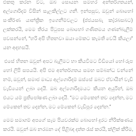
එකතු කරන විට, ඔබ සොයන සමහර අන්තර්ගතයන්,
අල්ගොරිදම් විසින් සැලකිල්ලට ගනී. ඉන්පසුව, ඔවුන් බොහෝ
සංකීර්ණ යාන්ත්‍රික ඉගෙනීම්වලට (ප්ජයසබැ කැ්රබසබට)
ලක්කරයි, මෙම තිරය පිටුපස බොහෝ ගණිතමය ගණන්බැලීම්
පවසන්නේ, “හරි අපි හිතනවා ඔයා මේකට කැමති වෙයි කියලා”
යන අදහසයි.
එසේ හිතන ඔවුන් අපට බැලීමට හා කියවීමට වීඩියෝ හෝ රූප
හෝ ලිපි සපයයි. අපි එම අන්තර්ගතය සමඟ සම්බන්ධ වන්නේ
නම්, ඔවුන්, සමාජ මාධ්‍ය අල්ගොරිදම් ඔස්සේ ඔබට ඒවායින් වැඩි
වැඩියෙන් ලබා දෙයි. ඔබ අල්ගොරිදමයට කියන අයුරින්, ඔබ
එයට යම් ප්‍රතිපෝෂණ ලබා දෙයි. “මට මේකෙන් තව දෙන්න, මට
මේකෙන් තව දෙන්න, මට මේකෙන් වැඩිපුර දෙන්න.”
මෙම සමාගම් අපගේ සෑම පියවරක්ම බොහෝ දුරට නිරීක්ෂණය
කරයි. ඔවුන් ඔබ නරඹන දේ පිළිබඳ දත්ත රැස් කරයි, ක්ලික් කිරීම,