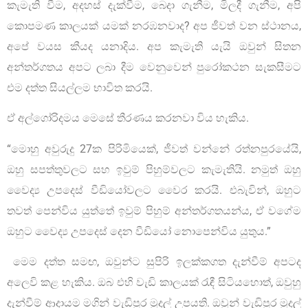
කැමැති වීම, අදහස් දැක්වීම, බෙදා ගැනීම, මිලදී ගැනීම, අපි
කොපමණ කාලයක් යමක් නරඹනවාද? අප ජීවත් වන ස්ථානය,
අපේ වයස කීයද යනාදිය. අප කැමැති යැයි ඔවුන් සිතන
අන්තර්ගතය අපට ලබා දීම වෙනුවෙන් පුරෝකථන සැකසීමට
එම දත්ත සියල්ලම භාවිත කරයි.
ඒ අල්ගෝරිදමය මෙසේ තීරණය කරනවා විය හැකිය.
“මොහු අවුරුදු 27ක පිරිමියෙක්, ජීවත් වන්නේ රත්නපුරයේයි,
ඔහු සපත්තුවලට සහ ඉවුම් පිහුම්වලට කැමැතියි. නමුත් ඔහු
වෛද්‍ය උපදෙස් වීඩියෝවලට වෛර කරයි. එබැවින්, ඔහුට
තවත් පෙන්විය යුත්තේ ඉවුම් පිහුම් අන්තර්ගතයන්ය, ඒ වගේම
ඔහුට වෛද්‍ය උපදෙස් දෙන වීඩියෝ නොපෙන්විය යුතුය.”
මෙම දත්ත සමඟ, ඔවුන්ට සුපිරි ඉලක්කගත දැන්වීම් අපටද
අලෙවි කළ හැකිය. ඔබ එහි වැඩි කාලයක් රැඳී සිටියහොත්, ඔවුහු
දැන්වීම් ආදායම මගින් වැඩිපුර මුදල් උපයති. ඔවුන් වැඩිපුර මුදල්