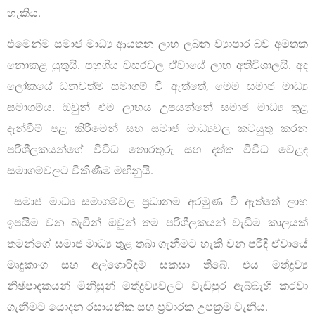
හැකිය.
එමෙන්ම සමාජ මාධ්‍ය ආයතන ලාභ ලබන ව්‍යාපාර බව අමතක
නොකළ යුතුයි. පහුගිය වසරවල ඒවායේ ලාභ අතිවිශාලයි. අද
ලෝකයේ ධනවත්ම සමාගම් වී ඇත්තේ, මෙම සමාජ මාධ්‍ය
සමාගම්ය. ඔවුන් එම ලාභය උපයන්නේ සමාජ මාධ්‍ය තුළ
දැන්වීම් පළ කිරීමෙන් සහ සමාජ මාධ්‍යවල කටයුතු කරන
පරිශීලකයන්ගේ විවිධ තොරතුරු සහ දත්ත විවිධ වෙළඳ
සමාගම්වලට විකිණීම මඟිනුයි.
සමාජ මාධ්‍ය සමාගම්වල ප්‍රධානම අරමුණ වී ඇත්තේ ලාභ
ඉපයීම වන බැවින් ඔවුන් තම පරිශීලකයන් වැඩිම කාලයක්
තමන්ගේ සමාජ මාධ්‍ය තුළ තබා ගැනීමට හැකි වන පරිදි ඒවායේ
මෘදුකාංග සහ අල්ගොරිදම් සකසා තිබේ. එය මත්ද්‍රව්‍ය
නිෂ්පාදකයන් මිනිසුන් මත්ද්‍රව්‍යවලට වැඩිපුර ඇබ්බැහි කරවා
ගැනීමට යොදන රසායනික සහ ප්‍රචාරක උපක්‍රම වැනිය.