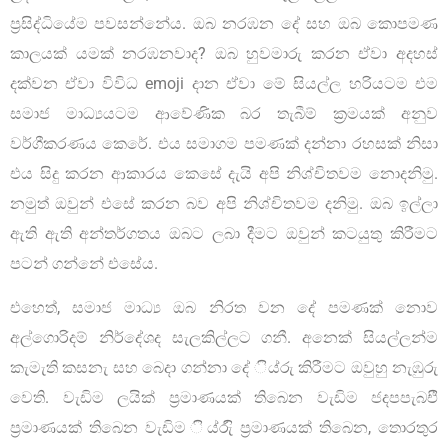
ප්‍රසිද්ධියේම පවසන්නේය. ඔබ නරඹන දේ සහ ඔබ කොපමණ
කාලයක් යමක් නරඹනවාද? ඔබ හුවමාරු කරන ඒවා අදහස්
දක්වන ඒවා විවිධ emoji දාන ඒවා මේ සියල්ල හරියටම එම
සමාජ මාධ්‍යයටම ආවේණික බර තැබීම් ක්‍රමයක් අනුව
වර්ගීකරණය කෙරේ. එය සමාගම පමණක් දන්නා රහසක් නිසා
එය සිදු කරන ආකාරය කෙසේ දැයි අපි නිශ්චිතවම නොදනිමු.
නමුත් ඔවුන් එසේ කරන බව අපි නිශ්චිතවම දනිමු. ඔබ ඉල්ලා
ඇති ඇති අන්තර්ගතය ඔබට ලබා දීමට ඔවුන් කටයුතු කිරීමට
පටන් ගන්නේ එසේය.
එහෙත්, සමාජ මාධ්‍ය ඔබ නිරත වන දේ පමණක් නොව
අල්ගොරිදම් නිර්දේශද සැලකිල්ලට ගනී. අනෙක් සියල්ලන්ම
කැමැති කසනැ සහ බෙදා ගන්නා දේ ිය්රු කිරීමට ඔවුහු නැඹුරු
වෙති. වැඩිම ලයික් ප්‍රමාණයක් තිබෙන වැඩිම ජදපපැබඑි
ප්‍රමාණයක් තිබෙන වැඩිම ිය්රුි ප්‍රමාණයක් තිබෙන, තොරතුර