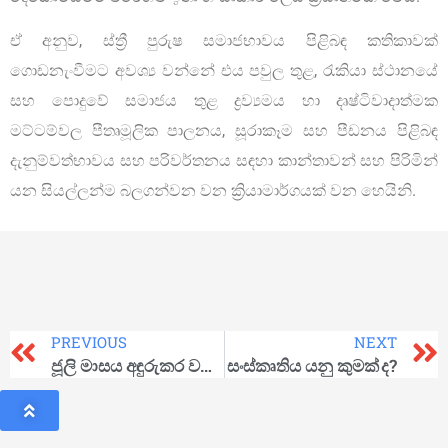
ඒ අනුව, ස්ත්‍රී පුරුෂ සමාජභාවය පිළිබඳ කතිකාවක්
ගොඩනැංවීමට අවශ්‍ය වන්නේ එය පවුල තුළ, රැකියා ස්ථානයේ
සහ පොදුවේ සමාජය තුළ ද්‍රව්‍යමය හා දෘෂ්ටිවාදාත්මක
මට්ටම්වල පීතෘමූලික පාලනය, සූරාකෑම සහ පීඩනය පිළිබඳ
දැනුම්වත්භාවය සහ පරිවර්තනය සඳහා කාන්තාවන් සහ පිරිමින්
යන සියල්ලන්ම බලගන්වන වන ක්‍රියාමාර්ගයක් වන හෙයිනි.
PREVIOUS
NEXT
ජූලි මාසය අඳුරුකර වසර හතළිහයි
සංස්කෘතිය යනු කුමක් ද?