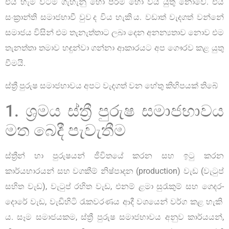
එය හැම විටම ගැහැනු හෝ පිරිමි හෝ විය යුතු නොවේ. එය
සංක්‍රාන්ති සමාජභාවී වුව ද විය හැකි ය. වඩාත් වැදගත් වන්නේ
සමාජය විසින් එම තැනැත්තාට ලබා දෙන අනන්‍යතාව නොව එම
තැනත්තා තමාව හඳුන්වා ගන්නා ආකාරයට අප ගෞරව කළ යුතු
වීමයි.
ස්ත්‍රී පුරුෂ සමාජභාවය අපට වැදගත් වන හේතු කිහිපයක් තිබේ
1. ශ්‍රමය ස්ත්‍රී පුරුෂ සමාජභාවය
මත බෙදී පැවැතීම
ස්ත්‍රීන් හා පුරුෂයන් ජීවිතයේ කරන සහ ඉටු කරන
කාර්යභාරයන් සහ වගකීම් නිෂ්පාදන (production) වැඩ (වැටුප්
සහිත වැඩ), වැටුප් රහිත වැඩ, එනම් ළමා සුරැකුම් සහ ගෙදර-
දොරේ වැඩ, වැඩිහිටි රැකවරණය ආදී වශයෙන් වර්ග කළ හැකි
ය. සෑම සමාජයකම, ස්ත්‍රී පුරුෂ සමාජභාවය අනුව කාර්යයන්,