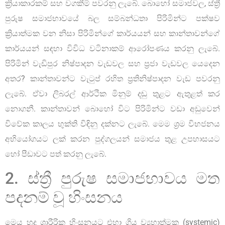
ක්‍රියාකාරකම් සහ වගකීම් පවරනු ලැබේ. බොහෝ සමාජවල, ස්ත්‍රී
පුරුෂ සමාජභාවයේ බල සම්බන්ධතා පිරිමින්ට පක්ෂව
ක්‍රියාත්මක වන නිසා පිරිමින්ගේ කාර්යයන් සහ කාන්තාවන්ගේ
කාර්යයන් සඳහා විවිධ වටිනාකම් ආරෝපණය කරනු ලැබේ.
පිරිමින් වැඩිපුර නිෂ්පාදන වැඩවල සහ ප්‍රජා වැඩවල යෙදෙන
අතර? කාන්තාවන්ට වැටුප් රහිත ප්‍රතිනිෂ්පාදන වැඩ පවරනු
ලැබේ. ඒවා ලිබරල් ආර්ථික මිනුම් දඬු තුළට ඇතුළත් කර
නොගනී. කාන්තාවන් බොහෝ විට පිරිමින්ට වඩා අඩුවෙන්
විවේක කාලය භුක්ති විඳිනු දක්නට ලැබේ. මෙම ශ්‍රම විභජනය
අභියෝගයට ලක් කරන පුද්ගලයන් සමාජය තුළ උපහාසයට
හෝ පීඩාවට පත් කරනු ලැබේ.
2. ස්ත්‍රී පුරුෂ සමාජභාවය මත
පදනම් වූ හිංසනය
මෙය හුදු ශාරීරික හිංසනයට එහා ගිය ව්‍යුහාත්මක (systemic)