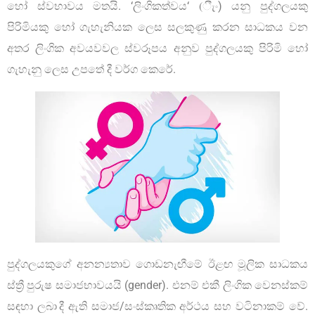
හෝ ස්වභාවය මතයි. ‘ලිංගිකත්වය‘ (ීැං) යනු පුද්ගලයකු
පිරිමියකු හෝ ගැහැනියක ලෙස සලකුණු කරන සාධකය වන
අතර ලිංගික අවයවවල ස්වරූපය අනුව පුද්ගලයකු පිරිමි හෝ
ගැහැනු ලෙස උපතේ දී වර්ග කෙරේ.
පුද්ගලයකුගේ අනන්‍යතාව ගොඩනැඟීමේ ඊළඟ මූලික සාධකය
ස්ත්‍රී පුරුෂ සමාජභාවයයි (gender). එනම් එකී ලිංගික වෙනස්කම්
සඳහා ලබා දී ඇති සමාජ/සංස්කෘතික අර්ථය සහ වටිනාකම් වේ.