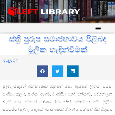
ස්ත්‍රී පුරුෂ සමාජභාවය පිළිබඳ
මූලික හැඳින්වීමක්
SHARE
පුද්ගලයකුගේ අනන්‍යතාව ඔහුගේ හෝ ඇයගේ ලිංගය, වයස,
ජාතිය, කුලය, පංතිය, ආගම, වෘත්තිය හෝ රැකියාව, දේශපාලන
බැඳීම සහ වෙනත් සාධක රාශියකින් සමන්විත වේ. මූලික
මට්ටමින් පුද්ගලයකුගේ අනන්‍යතාව තීරණය වන්නේ ජීව විද්‍යාව