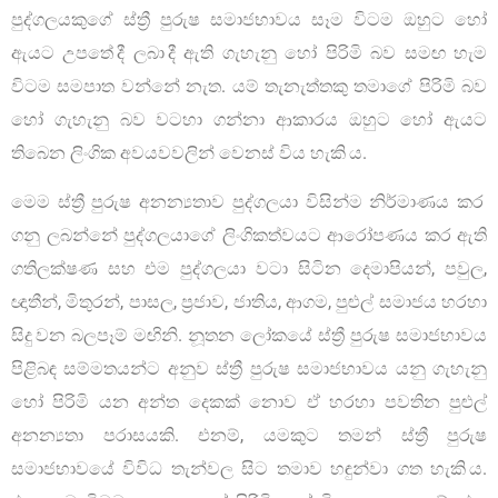
පුද්ගලයකුගේ ස්ත්‍රී පුරුෂ සමාජභාවය සෑම විටම ඔහුට හෝ
ඇයට උපතේ දී ලබා දී ඇති ගැහැනු හෝ පිරිමි බව සමඟ හැම
විටම සමපාත වන්නේ නැත. යම් තැනැත්තකු තමාගේ පිරිමි බව
හෝ ගැහැනු බව වටහා ගන්නා ආකාරය ඔහුට හෝ ඇයට
තිබෙන ලිංගික අවයවවලින් වෙනස් විය හැකි ය.
මෙම ස්ත්‍රී පුරුෂ අනන්‍යතාව පුද්ගලයා විසින්ම නිර්මාණය කර
ගනු ලබන්නේ පුද්ගලයාගේ ලිංගිකත්වයට ආරෝපණය කර ඇති
ගතිලක්ෂණ සහ එම පුද්ගලයා වටා සිටින දෙමාපියන්, පවුල,
ඥාතීන්, මිතුරන්, පාසල, ප්‍රජාව, ජාතිය, ආගම, පුළුල් සමාජය හරහා
සිදු වන බලපෑම් මඟිනි. නූතන ලෝකයේ ස්ත්‍රී පුරුෂ සමාජභාවය
පිළිබඳ සම්මතයන්ට අනුව ස්ත්‍රී පුරුෂ සමාජභාවය යනු ගැහැනු
හෝ පිරිමි යන අන්ත දෙකක් නොව ඒ හරහා පවතින පුළුල්
අනන්‍යතා පරාසයකි. එනම්, යමකුට තමන් ස්ත්‍රී පුරුෂ
සමාජභාවයේ විවිධ තැන්වල සිට තමාව හඳුන්වා ගත හැකි ය.