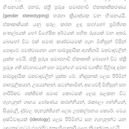
හිංසනයකි. එනම්, ස්ත්‍රී පුරුෂ සමාජභාවී ඒකාකෘතිකරණය
(gender stereotyping) හරහා ක්‍රියාත්මක වන හිංසනයයි.
ඒකාකෘතියක් යනු සරල කරන ලද සහ/හෝ ප්‍රමිතිගත
සංකල්පයක් හෝ විශේෂිත අර්ථයක් සහිත රූපයක් වන අතර,
බොහෝ විට එක් සමාජ කණ්ඩායමක් ගැන මිනිසුන් විසින්
පොදුවේ පවත්වාගෙන යන සාම්ප්‍රදායික අගතිගාමී මතවාදවලින්
යුක්ත වෙයි. ස්ත්‍රී පුරුෂ සමාජභාවී ඒකාකෘති බොහෝ විට ස්ත්‍රී
පුරුෂ ගති ස්වභාවයන් සහ ඔවුන්ගේ සමාජ වගකීම් පිළිබඳ දරන
සාම්ප්‍රදායික මතවාදවලින් යුක්ත වේ. නිදසුනක් ලෙස පිරිමින්
ගෘහමූලිකයන්, උපයන්නන්, සටන්කාමීන්, අසංවේදී මිනිසුන් සහ
ශාරීරිකව ශක්තිමත් සමාජ කොටසක් ලෙස සලකන විට
ගැහැනුන් ගෘහය පෝෂණය කරන්නියන්, රැකබලා ගන්නියන්,
සියුමැලි, දුර්වල තැනැත්තියන් ලෙස උපකල්පනය කෙරේ. මෙය
දෘෂ්ටිවාදයක් (ideology) ලෙස පිරිමින්ට සහ ගැහැනුන්ට යන
දෙකොටසටම එරෙහිව ඉතා හිංසාකාරී ලෙස ක්‍රියාත්මක වෙයි.