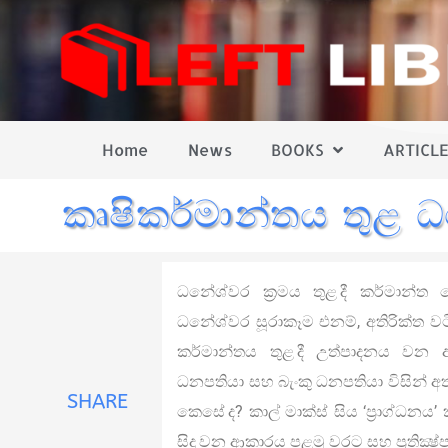
Home
News
BOOKS
ARTICLE
කෘෂිකර්මාන්තය තුළ 
ධනේශ්වර ක්‍රමය තුළ දී කර්මාන්ත 
ධනේශ්වර සූරාකෑම එනම්, අතිරික්ත වටි
කර්මාන්තය තුළ දී උත්පාදනය වන 
ධනපතියා සහ බැංකු ධනපතියා විසින් අත්
SHARE
කෙසේ ද? කාල් මාක්ස් සිය ‘ප්‍රාග්ධන
සිදු වන ආකාරය පළමු වරට සහ ප්‍රතික