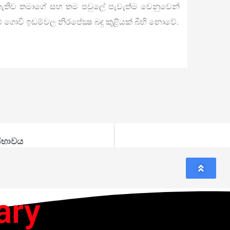
ණ අතැතිව තමාගේ සහ තම පවුලේ පැවැත්ම වෙනුවෙන්
ු ගොවි ඉඩම්වල නිරපේක්‍ෂ බදු කුළියක් බිහි නොවේ.
මාජභාවය
ary