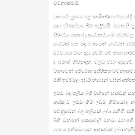
වටිනාකමයි.
ධනපති ක්‍රමය තුළ කෘෂිකර්මාන්තයේ දී
සහ නිරපේක්‍ෂ බිම් කුළියයි. ධනපති ක
තීරණය කෙරෙනුයේ, නරක ම ඉඩම්වල නිෂ
සාරවත් සහ මඳ වශයෙන් සාරවත් ඉඩම්
පිරිවැයට වඩා අඩු වෙයි. මේ නිසා සා
ද සමාජ නිෂ්පාදන මිලට වඩා අඩු ව
වගාවෙන් අතිරේක අතිරික්ත වටිනාකම
එකී ඉඩම්වල ඉඩම් හිමියන් විසින් අත්පත
ඉඩම් බදු කුළිය බිහි වන්නේ සාරවත්
නරක ම ඉඩම් හිමි ඉඩම් හිමියෝ ද
වෙනුවෙන් බදු කුළියක් ලබා ගනිති. එකී 
බිහි වන්නේ කෙසේ ද? එනම්, ධනපති
ලාභය ඉක්මවා යන ආදායමක් ලබා ගැන