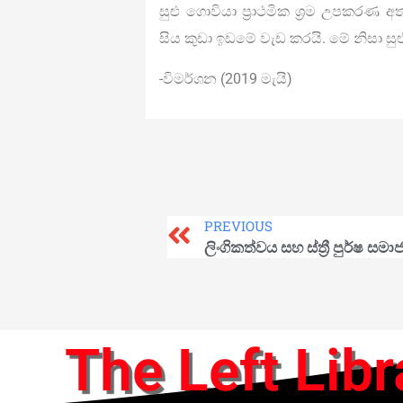
සුළු ගොවියා ප්‍රාථමික ශ්‍රම උපකර
සිය කුඩා ඉඩමේ වැඩ කරයි. මේ නිසා සුළ
-විමර්ශන (2019 මැයි)
PREVIOUS
ලිංගිකත්වය සහ ස්ත්‍රී පුර්ෂ ස
The Left Libr