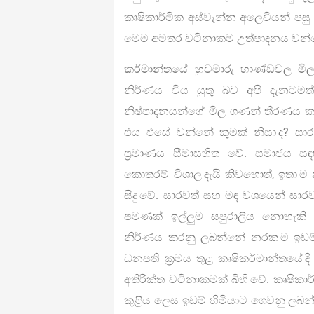
කෘෂිකාර්මික අස්වැන්න අලෙවියන් පසු
මෙම අමතර වටිනාකම උත්පාදනය වන්
කර්මාන්තයේ හුවමාරු භාණ්ඩවල මිල
නිර්ණය විය යුතු බව අපි දැනටමත
නිෂ්පාදනයන්ගේ මිල ගණන් තීරණය ක
එය එසේ වන්නේ කුමක් නිසා ද? සාර
ප්‍රමාණය සීමාසහිත වේ. සමාජය සඳහ
කොතරම් විශාල දැයි කිවහොත්, ඉතා 
සිදු වේ. සාරවත් සහ මඳ වශයෙන් සාර
පමණක් ඉල්ලුම සපුරාලිය නොහැකි බැ
නිර්ණය කරනු ලබන්නේ නරක ම ඉඩම් 
ධනපති ක්‍රමය තුළ කෘෂිකර්මාන්තයේ 
අතිරික්ත වටිනාකමක් බිහි වේ. කෘෂිකාර්
කුළිය ලෙස ඉඩම් හිමියාට ගෙවනු ලබන