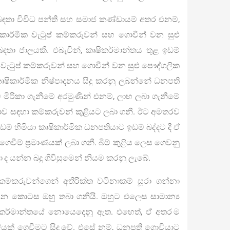
බඳතා විවිධ පන්ති සහ සමාජ කණ්ඩායම් අතර එනම්,
ිකාර්මික වැටුප් කම්කරුවන් සහ ගොවීන් වන සුළු
තා ජාලයකි. එබැවින්, කෘෂිකර්මාන්තය තුළ ඉඩම්
ක වැටුප් කම්කරුවන් සහ ගොවීන් වන සුළු පෞද්ගලික
 කෘෂිකාර්මික නිෂ්පාදනය සිදු කරනු ලබන්නේ ධනපති
ම් මිරිකා ගැනීමේ අරමුණින් එනම්, ලාභ ලබා ගැනීමේ
ගාව සඳහා කම්කරුවන් කුළියට ලබා ගනී. ඊට අමතරව
ඩම් හිමියා කෘෂිකාර්මික ධනපතියාට ඉඩම් බද්දට දී ඒ
ගෙවීම් ප්‍රමාණයක් ලබා ගනී. බිම් කුළිය ලෙස ගෙවනු
ද යන්න බදු ගිවිසුමෙන් නියම කරනු ලැබේ.
කම්කරුවන්ගෙන් අතිරික්ත වටිනාකම් සූරා ගන්නා
වන කොටස ඔහු තබා ගනියි. ඔහුට එලෙස සාමාන්‍ය
කර්මාන්තයේ නොයෙදෙනු ඇත. එහෙත්, ඒ අතර ම
ළියක් ගෙවීමට සිදු වේ. එසේ නම්, ධනපති ගොවියාට