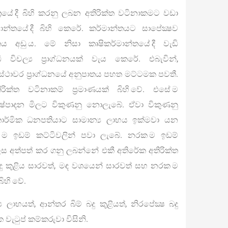
ත්‍රයේ දී බිහි කරනු ලබන අතිරික්ත වටිනාකමට වඩා
මාන්තයේ දී බිහි කෙරේ. කර්මාන්තයට සාපේක්‍ෂව
ිතය අඩු ය. මේ නිසා කෘෂිකර්මාන්තයේ දී වැඩි
ි විචල්‍ය ප්‍රාග්ධනයක් වැය කෙරේ. එබැවින්,
යට ස්ථාවර ප්‍රාග්ධනයේ අනුපාතය පහත මට්ටමක පවතී.
ිරික්ත වටිනාකම් ප්‍රමාණයක් බිහි වේ. එසේ ම
නිෂ්පාදන මිලට විකුණනු නොලැබේ. ඒවා විකුණනු
ාර්මික ධනපතියාට සාමාන්‍ය ලාභය ඉක්මවා යන
 ම ඉඩම් කට්ටිවලින් පවා ලැබේ. නරක ම ඉඩම්
 ලෙස අත්පත් කර ගනු ලබන්නේ එකී අතිරේක අතිරික්ත
ු කුළිය සාරවත්, මඳ වශයෙන් සාරවත් සහ නරක ම
ිහි වේ.
 ලාභයත්, ආන්තර බිම් බදු කුළියත්, නිරපේක්‍ෂ බදු
 වැටුප් කම්කරුවා විසිනි.