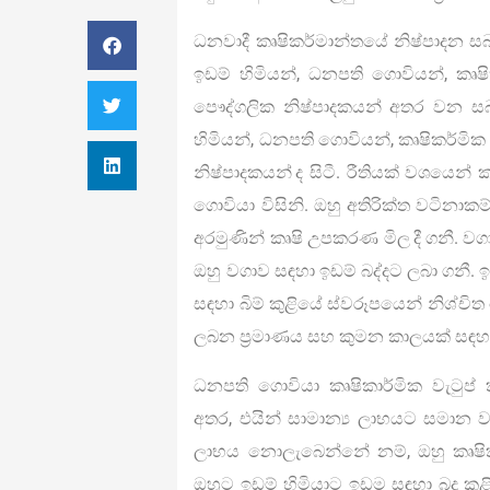
ධනවාදී කෘෂිකර්මාන්තයේ නිෂ්පාදන ස
ඉඩම් හිමියන්, ධනපති ගොවියන්, කෘෂ
පෞද්ගලික නිෂ්පාදකයන් අතර වන සබඳ
හිමියන්, ධනපති ගොවියන්, කෘෂිකර්මි
නිෂ්පාදකයන් ද සිටී. රීතියක් වශයෙන්
ගොවියා විසිනි. ඔහු අතිරික්ත වටිනාක
අරමුණින් කෘෂි උපකරණ මිල දී ගනී. ව
ඔහු වගාව සඳහා ඉඩම් බද්දට ලබා ගනී. ඉ
සඳහා බිම් කුළියේ ස්වරූපයෙන් නිශ්චිත 
ලබන ප්‍රමාණය සහ කුමන කාලයක් සඳහා 
ධනපති ගොවියා කෘෂිකාර්මික වැටුප් 
අතර, එයින් සාමාන්‍ය ලාභයට සමාන 
ලාභය නොලැබෙන්නේ නම්, ඔහු කෘෂි
ඔහුට ඉඩම් හිමියාට ඉඩම සඳහා බදු කු