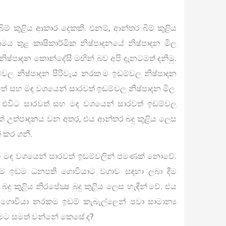
 බිම් කුළිය ආකාර දෙකකි. එනම්, ආන්තර බිම් කුළිය
්‍රමය තුළ කෘෂිකාර්මික නිෂ්පාදනයේ නිෂ්පාදන මිල
්පාදන කොන්දේසි මඟින් බව අපි දැනටමත් දනිමු.
වල නිෂ්පාදන පිරිවැය නරක ම ඉඩම්වල නිෂ්පාදන
රවත් සහ මඳ වශයෙන් සාරවත් ඉඩම්වල නිෂ්පාදන මිල
ේ. එවිට සාරවත් සහ මඳ වශයෙන් සාරවත් ඉඩම්වල
ක් උත්පාදනය වන අතර, එය ආන්තර බදු කුළිය ලෙස
් කර ගනී.
 සහ මඳ වශයෙන් සාරවත් ඉඩම්වලින් පමණක් නොවේ.
 තම ඉඩම ධනපති ගොවියාට වගාව සඳහා ලබා දීම
බදු කුළිය නිරපේක්‍ෂ බදු කුළිය ලෙස හැඳින් වේ. එය
 ගොවියා නරකම ඉඩම් කැබැල්ලෙන් පවා සාමාන්‍ය
ීමට සමත් වන්නේ කෙසේ ද?