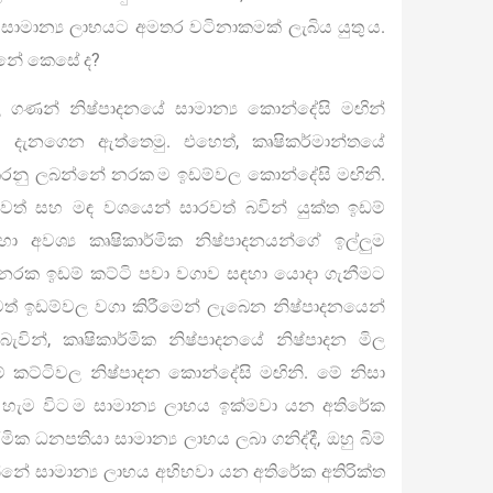
 සාමාන්‍ය ලාභයට අමතර වටිනාකමක් ලැබිය යුතු ය.
නේ කෙසේ ද?
 ගණන් නිෂ්පාදනයේ සාමාන්‍ය කොන්දේසි මඟින්
් දැනගෙන ඇත්තෙමු. එහෙත්, කෘෂිකර්මාන්තයේ
රනු ලබන්නේ නරක ම ඉඩම්වල කොන්දේසි මඟිනි.
වත් සහ මඳ වශයෙන් සාරවත් බවින් යුක්ත ඉඩම්
ා අවශ්‍ය කෘෂිකාර්මික නිෂ්පාදනයන්ගේ ඉල්ලුම
ම නරක ඉඩම් කට්ටි පවා වගාව සඳහා යොදා ගැනීමට
වත් ඉඩම්වල වගා කිරීමෙන් ලැබෙන නිෂ්පාදනයෙන්
වින්, කෘෂිකාර්මික නිෂ්පාදනයේ නිෂ්පාදන මිල
කට්ටිවල නිෂ්පාදන කොන්දේසි මඟිනි. මේ නිසා
දී හැම විට ම සාමාන්‍ය ලාභය ඉක්මවා යන අතිරේක
මික ධනපතියා සාමාන්‍ය ලාභය ලබා ගනිද්දී, ඔහු බිම්
්නේ සාමාන්‍ය ලාභය අභිභවා යන අතිරේක අතිරික්ත