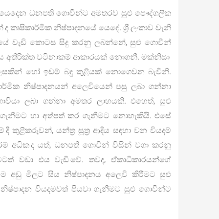
 යෙදෙන ධනපති ගොවීන්ට අමතරව සුළු පෞද්ගලික
 කෘෂිකාර්මික නිෂ්පාදනයේ යෙදේ. ශ්‍රී ලංකාව වැනි
නයේ වැඩි කොටස සිදු කරනු ලබන්නේ, සුළු ගොවීන්
කුළිය අතිරික්ත වටිනාකම් ආකාරයක් නොගනී. මක්නිසා
ිලෙසකින් හෝ ඉඩම් බදු කුළියක් නොගෙවන බැවිනි.
ාර්මික නිෂ්පාදනයන් අලෙවියෙන් පසු ලබා ගන්නා
 ගොවියා ලබා ගන්නා අමතර ලාභයකි. එහෙත්, සුළු
 ගැනීමට හා අත්පත් කර ගැනීමට නොහැකියි. එසේ
 කුළීකරුවන්, යන්ත්‍ර සූත්‍ර ආදිය සඳහා වන වියදම්
් අධික ද යත්, ධනපති ගොවීන් විසින් වගා කරනු
ටත් වඩා එය වැඩි වේ. තවද, ඒකාධිකාරයන්ගේ
 අඩු මිලට සිය නිෂ්පාදනය අලෙවි කිරීමට සුළු
ිෂ්පාදන වියදමවත් පියවා ගැනීමට සුළු ගොවීන්ට