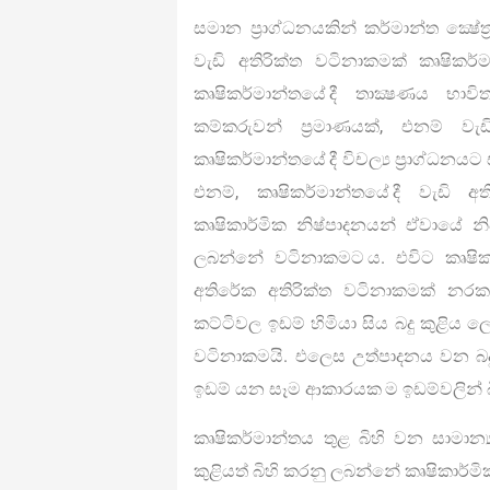
සමාන ප්‍රාග්ධනයකින් කර්මාන්ත ක්‍ෂේ
වැඩි අතිරික්ත වටිනාකමක් කෘෂිකර්
කෘෂිකර්මාන්තයේ දී තාක්‍ෂණය භාව
කම්කරුවන් ප්‍රමාණයක්, එනම් වැඩ
කෘෂිකර්මාන්තයේ දී විචල්‍ය ප්‍රාග්ධන
එනම්, කෘෂිකර්මාන්තයේ දී වැඩි අත
කෘෂිකාර්මික නිෂ්පාදනයන් ඒවායේ 
ලබන්නේ වටිනාකමට ය. එවිට කෘෂික
අතිරේක අතිරික්ත වටිනාකමක් නරක
කට්ටිවල ඉඩම් හිමියා සිය බදු කුළිය
වටිනාකමයි. එලෙස උත්පාදනය වන බද
ඉඩම් යන සෑම ආකාරයක ම ඉඩම්වලින් බ
කෘෂිකර්මාන්තය තුළ බිහි වන සාමාන්‍ය
කුළියත් බිහි කරනු ලබන්නේ කෘෂිකාර්මික