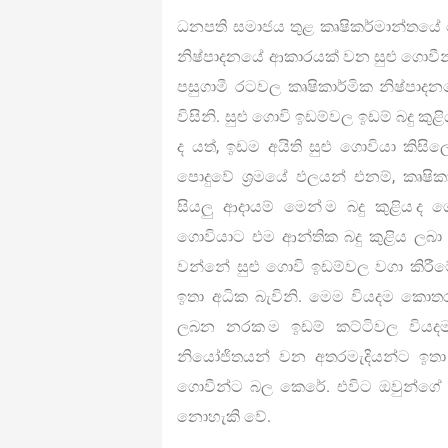
ධනපති සමාජය තුළ කෘෂිකර්මාන්තයේ
නිෂ්පාදනයේ ආකාරයක් වන සුළු ගොවීන් ද
පසුගාමී රටවල කෘෂිකාර්මික නිෂ්පාද
විසිනි. සුළු ගොවි ඉඩම්වල ඉඩම් බදු 
ද යත්, ඉඩම අයිති සුළු ගොවියා කිස
පොදුවේ ශ්‍රමයේ ඵලයන් එනම්, කෘෂික
සියලු ආදායම් මෙන් ම බදු කුළිය ද
ගොවියාට එම ආන්තික බදු කුළිය ලබා
වන්නේ සුළු ගොවි ඉඩම්වල වගා කිරීමේ දී
ඉතා අධික බැවිනි. මෙම වියදම කොතරම
ලබන නරක ම ඉඩම් කට්ටිවල වියදම
නියෝජිතයන් වන අතරමැදියන්ට ඉතා ම
ගොවීන්ට බල කෙරේ. එවිට ඔවුන්ගේ න
නොහැකි වේ.