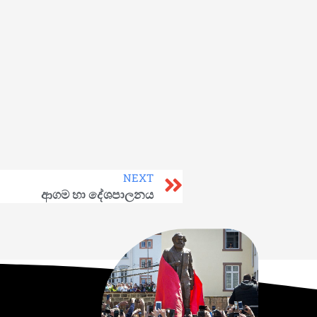
NEXT
ආගම හා දේශපාලනය