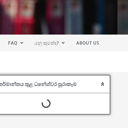
FAQ
යනු කුමක්ද?
ABOUT US
කර්මාන්තය තුළ ධනේශ්වර සූරාකෑම