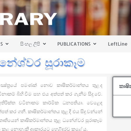
S
සිංහල ලිපි
PUBLICATIONS
LeftLine
ධනේශ්වර සූරාකෑම
ක්‍ෂේත්‍රයේ පමණක් නොව කෘෂිකර්මාන්තය තුළ ද
කෘෂි
නාකම් බිහි වීම සහ එය අත්පත් කර ගැනීම සිදු වේ.
අතිරික්ත වටිනාකම කාර්මික ධනපතියා. වෙළෙඳ
පත් කර ගනී. කෘෂිකර්මාන්තය තුළ දී එය සිදු වන්නේ
ය’ කෘතියෙන් කෘෂිකර්මාන්තය තුළ ධනේශ්වර සූරාකෑම
්‍ෂ්ප කළ නොහැකි ආකාරයට හෙළිදරවු කළේ ය.