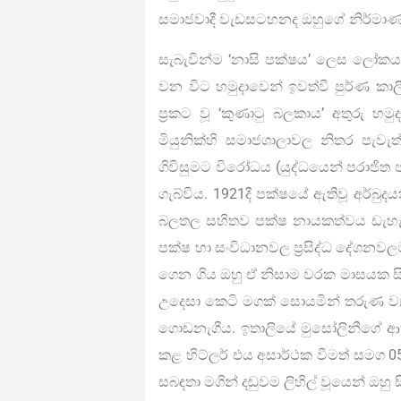
සමාජවාදී වැඩසටහනද ඔහුගේ නිර්මාණ
සැබැවින්ම ‘නාසි පක්ෂය’ ලෙස ලෝකය
වන විට හමුදාවෙන් ඉවත්වී පුර්ණ කාල
ප්‍රකට වූ ‘කුණාටු බලකාය’ අතුරු
මියුනික්හි සමාජශාලාවල නිතර පැවැ
ගිවිසුමට විරෝධය (යුද්ධයෙන් පරාජිත ජ
ගැබ්විය. 1921දී පක්ෂයේ ඇතිවූ අර්බු
බලතල සහිතව පක්ෂ නායකත්වය ඩැහැ 
පක්ෂ හා සංවිධානවල ප්‍රසිද්ධ දේශනව
ගෙන ගිය ඔහු ඒ නිසාම වරක මාසයක සිර
උදෙසා කෙටි මගක් සොයමින් තරුණ ව්‍ය
ගොඩනැගීය. ඉතාලියේ මුසෝලිනීගේ ආභාස
කළ හිට්ලර් එය අසාර්ථක වීමත් සමග 0
සබඳතා මගින් දඬුවම ලිහිල් වූයෙන් ඔහ