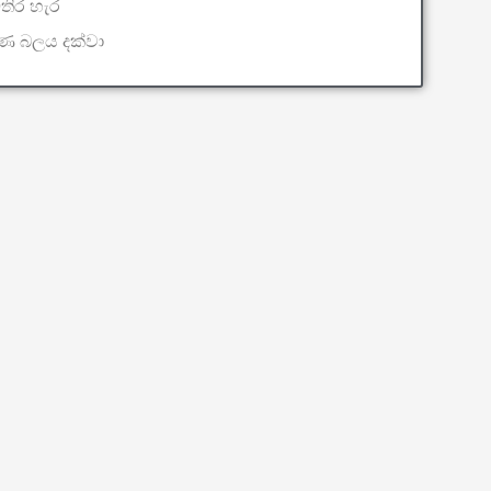
තිර හැර
්ණ බලය දක්වා