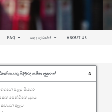
FAQ
යනු කුමක්ද?
ABOUT US
ිපතියෙකු පිළිබඳ සමීප දසුනක්
 ගමනේ පළමු පියවර
ුසුකම් පෙන්වීමේ යුගය
 කවයන් තුළට