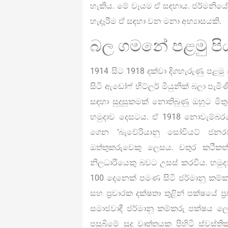
හැකිය. මේ වෑයම ඒ සඳහාය. ජර්මනියේ
හැදෑරීම ඒ සඳහා වන මනා අභ්‍යාසයකි
බල ගමනේ පළමු ප
1914 සිට 1918 දක්වා දිගහැරුණු පළම
සිටි ඇඩෝෆ් හිට්ලර් මියුනික් බලා පැ
සඳහා සුදුසුකමක් නොතිබුණු ඔහුට ම
හමුදාව දෙසටය. ඒ 1918 නොවැම්බරය
ගෙන ‘බැවේරියානු සෝවියට් ජනරජය
ඔත්තුකරුවෙකු ලෙසය. චතුර කථිකත
නිලධාරියෙකු බවට උසස් කරවීය. හමුදා
100 දෙනෙක් පමණ සිටි ජර්මානු කම්ක
සහ ප්‍රචාරක දක්ෂතා තුළින් පක්ෂයේ ප
සමාජවාදී ජර්මානු කම්කරු පක්ෂය 
පසුබිමේ සුදු වෘත්තයක පිහිටි ස්වස්