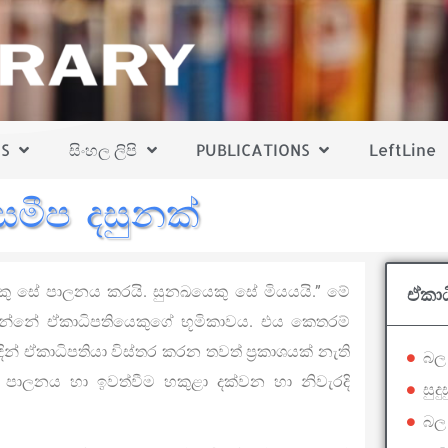
S
සිංහල ලිපි
PUBLICATIONS
LeftLine
සමීප දසුනක්
කු සේ පාලනය කරයි. සුනඛයෙකු සේ මියයයි.” මේ
ඒකාධ
කරන්නේ ඒකාධිපතියෙකුගේ භූමිකාවය. එය කෙතරම්
ින් ඒකාධිපතියා විස්තර කරන තවත් ප්‍රකාශයක් නැති
බල
පාලනය හා ඉවත්වීම හකුළා දක්වන හා නිවැරදි
සුද
බල