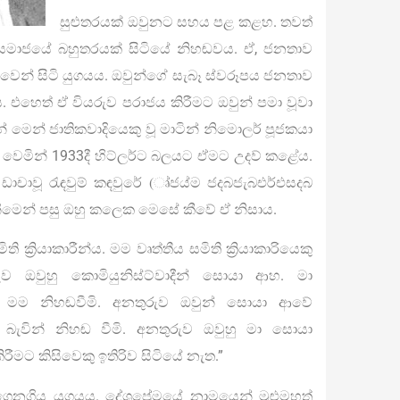
සුළුතරයක් ඔවුනට සහය පළ කළහ. තවත්
. සමාජයේ බහුතරයක් සිටියේ නිහඬවය. ඒ, ජනතාව
ිකාවෙන් සිටි යුගයය. ඔවුන්ගේ සැබෑ ස්වරූපය ජනතාව
 එහෙත් ඒ වියරුව පරාජය කිරීමට ඔවුන් පමා වූවා
න් මෙන් ජාතිකවාදියෙකු වූ මාටින් නිමොලර් පූජකයා
කු වෙමින් 1933දී හිට්ලර්ට බලයට ඒමට උදව් කළේය.
ාචාවූ රැඳවුම් කඳවුරේ (ෘ්ජය්ම ජදබජැබඑර්එසදබ
දා ගැනීමෙන් පසු ඔහු කලෙක මෙසේ කීවේ ඒ නිසාය.
ක්‍රියාකාරීන්ය. මම වෘත්තීය සමිති ක්‍රියාකාරියෙකු
ව ඔවුහු කොමියුනිස්ට්වාදීන් සොයා ආහ. මා
ින් මම නිහඬවීමි. අනතුරුව ඔවුන් සොයා ආවේ
 බැවින් නිහඬ වීමි. අනතුරුව ඔවුහු මා සොයා
ීමට කිසිවෙකු ඉතිරිව සිටියේ නැත.”
ෙනගිය යුගයය. දේශප්‍රේමයේ නාමයෙන් මුළුමහත්