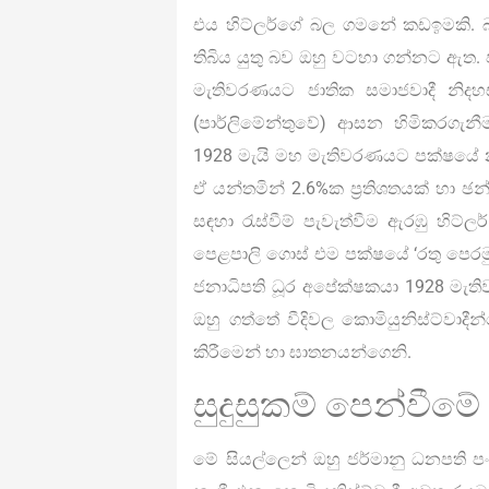
එය හිට්ලර්ගේ බල ගමනේ කඩඉමකි. බලය 
තිබිය යුතු බව ඔහු වටහා ගන්නට ඇත
මැතිවරණයට ජාතික සමාජවාදී නිදහස
(පාර්ලිමේන්තුවේ) ආසන හිමිකරගැනී
1928 මැයි මහ මැතිවරණයට පක්ෂයේ න
ඒ යන්තමින් 2.6%ක ප්‍රතිශතයක් හා ඡන
සඳහා රැස්වීම් පැවැත්වීම ඇරඹු හිට්
පෙළපාලි ගොස් එම පක්ෂයේ ‘රතු පෙරමු
ජනාධිපති ධූර අපේක්ෂකයා 1928 මැති
ඔහු ගත්තේ වීදිවල කොමියුනිස්ට්වාදීන
කිරීමෙන් හා ඝාතනයන්ගෙනි.
සුදුසුකම් පෙන්වීමේ
මේ සියල්ලෙන් ඔහු ජර්මානු ධනපති 