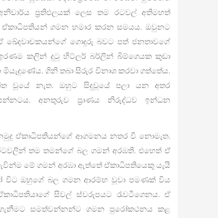
 අනිවාර්ය ප්‍රතිඵලයක් ලෙස තම රටවල් අතිමහත්
ලී ඒකාධිපතියන් ගමන හමාර කරන සමයය. ඔවුනට
 ඒ ඛේදවාචකයන්ගේ ගොදුරු බවට පත් ජනතාවගේ
ණම කලින් දුටු හිට්ලර් බර්ලින් බිම්ගෙයක කුඩා
මියැදුණේය. ගිනි තබා සිරුර විනාශ කරවා ගත්තේය.
්ත වූයේ නැත. ඔහුට සිදුවූයේ පලා යන අතර
ෙන්නටය. අනතුරුව ප්‍රාණය නිරුද්ධව ඉන්ධන
මුදු ඒකාධිපතියන්ගේ ආගමනය නතර වී නොමැත.
 රටවලින් තම තමන්ගේ බල ගමන් අරඹති. එහෙත් ඒ
න්ම මේ ගමන් අරඹා ඇත්තේ ඒකාධිපතියෙකු යැයි
ෝ විට ඔහුගේ බල ගමන ආරම්භ වූවා පමණක් විය
කාධිපතියාගේ සිවල් ස්වරූපයට රැවටීගෙනය. ඒ
ාගැනීමට සමත්වන්නන්ට ගමන පුරෝකථනය කළ