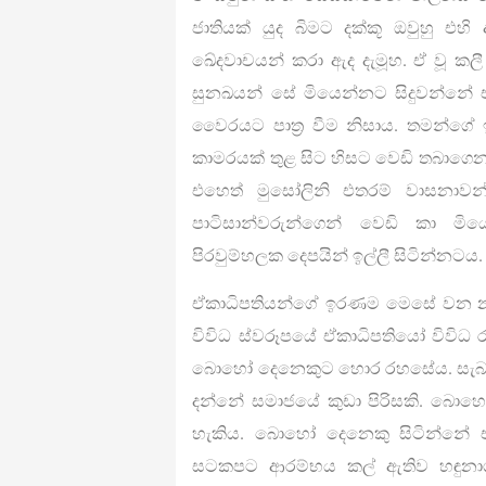
ජාතියක් යුද බිමට දක්කූ ඔවුහු එහි
ඛේදවාචයන් කරා ඇද දැමූහ. ඒ වූ ක
සුනඛයන් සේ මියෙන්නට සිදුවන්නේ
වෛරයට පාත්‍ර වීම නිසාය. තමන්ගේ ඉර
කාමරයක් තුළ සිට හිසට වෙඩි තබාගෙන 
එහෙත් මුසෝලිනි එතරම් වාසනාවන
පාටිසාන්වරුන්ගෙන් වෙඩි කා මිය
පිරවුම්හලක දෙපයින් ඉල්ලී සිටින්නටය.
ඒකාධිපතියන්ගේ ඉරණම මෙසේ වන න
විවිධ ස්වරූපයේ ඒකාධිපතියෝ විවිධ
බොහෝ දෙනෙකුට හොර රහසේය. සැබැවි
දන්නේ සමාජයේ කුඩා පිරිසකි. බොහ
හැකිය. බොහෝ දෙනෙකු සිටින්නේ ඒ
සටකපට ආරම්භය කල් ඇතිව හඳුන