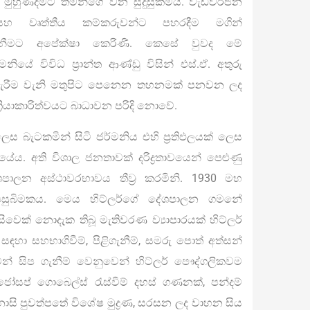
ට මුහුණදීමට තමන්ගේ වන සුදුසුකමයි. වැඩවර්ජන
සහ වෘත්තීය කම්කරුවන්ට පහරදීම මගින්
ැනීමට අපේක්ෂා කෙරිණි. කෙසේ වුවද මේ
මනියේ විවිධ ප්‍රාන්ත ආණ්ඩු විසින් එස්.ඒ. අතුරු
රු දැරීම වැනි මතුපිට පෙනෙන තහනමක් පනවන ලද
ක්‍රියාකාරිත්වයට බාධාවන පරිදි නොවේ.
ෙස බැටකමින් සිටි ජර්මනිය එහි ප්‍රතිඵලයක් ලෙස
ේය. අති විශාල ජනතාවක් දරිද්‍රතාවයෙන් පෙළුණු
ාලන අස්ථාවරභාවය තීව්‍ර කරමිනි. 1930 මහ
සුබිමකය. මෙය හිට්ලර්ගේ දේශපාලන ගමනේ
ෙක් නොදැක තිබූ මැතිවරණ ව්‍යාපාරයක් හිට්ලර්
 සඳහා සහභාගිවීම්, පිළිගැනීම්, සමරු පොත් අත්සන්
ුවන් සිප ගැනීම් වෙනුවෙන් හිට්ලර් පෞද්ගලිකවම
 ජෝසප් ගොබෙල්ස් රැස්වීම් දහස් ගණනක්, පන්දම්
ර, නාසි පුවත්පතේ විශේෂ මුද්‍රණ, සරසන ලද වාහන සිය