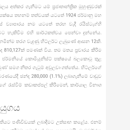
අත්කර ගැනීමට යම් ප්‍රජාතාන්ත්‍රික මුහුණුවරක්
. පක්ෂය තහනම් තත්වයක් යටතේ 1924 ජර්මානු මහ
් ව්‍යාපාරය නම යටතේ තරඟ වැදී රයිස්ටැග්හි
මට හැකිවීම එහි සාර්ථකත්වය පෙන්වා දුන්නේය.
මින්ම තරග වැදුණු හිට්ලර්ට ලැබුණේ ආසන 12කි.
්ද 810,127ක් පමණක් විය. තම මතය ප්‍රචාරය කිරීම
ලර් ජර්මනියේ කොමියුනිස්ට් පක්ෂයේ බලකොටු තුළ
ණ’ සමග නිතර ගැටුම් අවුලවා ගත්තේය. හිට්ලර්ගේ
වරණයේදී ඡන්ද 280,000 (1.1%) ලබාගැනීමේ වාඩුව
්ගේ රැස්වීම් කඩාකප්පල් කිරීමෙන්, කාර්යාල විනාශ
 යුගය
පංතියට පණිවිඩයක් ලබාදීමට උත්සාහ කළේය. එනම්