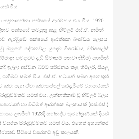
යක් විය.
ා හඳුනාගන්නා පක්ෂයේ ආරම්භය එය විය. 1920
ීනව පක්ෂයේ කටයුතු කළ හිට්ලර් එස්.ඒ. නමින්
 හමුදාව ඇරඹුවේ පක්ෂයේ ආරක්ෂක ඛණ්ඩය ලෙසය.
ත්වූ ඔහුගේ දේශනවල යුදෙව් විරෝධය, වර්සෙල්ස්
ර්මානු හමුදාවට දැඩි සීමාකම් පනවා තිබීම) යහමින්
දයකදී ඉල්ලා අස්වන බවට තර්ජනය කළ හිට්ලර්, සියලු
ගනීමට සමත් විය. එස්.ඒ. භටයන් සමග අනෙකුත්
ලට කඩා පැන ඒවා කඩාකප්පල් කරදැමීමේ ව්‍යාපාරයක්
දඬුවමකට යටත් විය. උන්නතිකාමී වූ හිට්ලර් බලය
ාපාරයක් හා විධිමත් ආරක්ෂක බලකායක් (එස්.එස්.)
ය ලබමින් 1923දී සන්නද්ධ කුමන්ත්‍රණයක් දියත්
5 වසරක සිරදඬුවමකට යටත් විය. එහෙත් අභ්‍යන්තර
ු සිරගතව සිටියේ වසරකට අඩු කාලයකි.