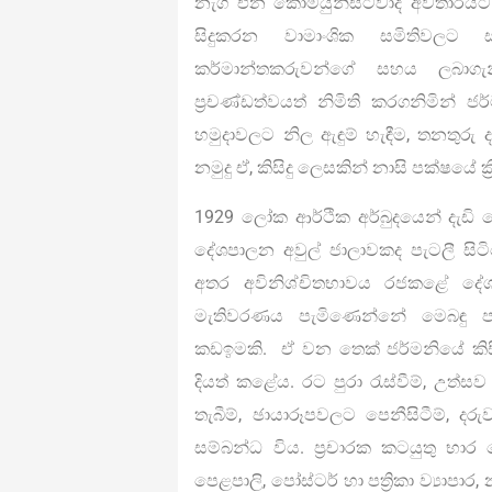
නැගී එන කොමියුනිස්ට්වාදී අවතාරය
සිදුකරන වාමාංශික සමිතිවලට 
කර්මාන්තකරුවන්ගේ සහය ලබාග
ප්‍රචණ්ඩත්වයත් නිමිති කරගනිමින් ජර්
හමුදාවලට නිල ඇඳුම් හැඳීම, තනතු
නමුදු ඒ, කිසිදු ලෙසකින් නාසි පක්ෂයේ 
1929 ලෝක ආර්ථික අර්බුදයෙන් දැඩි ල
දේශපාලන අවුල් ජාලාවකද පැටලී සිටිය
අතර අවිනිශ්චිතභාවය රජකළේ දේශප
මැතිවරණය පැමිණෙන්නේ මෙබඳු ප
කඩඉමකි. ඒ වන තෙක් ජර්මනියේ කිසිව
දියත් කළේය. රට පුරා රැස්වීම්, උත්සව
තැබීම්, ඡායාරූපවලට පෙනීසිටීම්, දර
සම්බන්ධ විය. ප්‍රචාරක කටයුතු භාර
පෙළපාලි, පෝස්ටර් හා පත්‍රිකා ව්‍යාපා