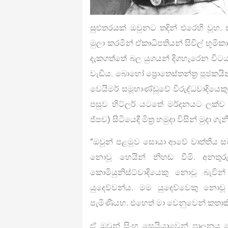
සුළුතරයක් ඔවුනට තදින් එරෙහි වූහ
මුලා කරමින් ඒකාධිපතියන් සිවිල් භූම
දැකගත්තේ බල යුගයන් දිගහැරෙන විටය.
වැඩිය. බොහෝ ප්‍රොතෙස්තන්ත්‍ර පූජකයි
වෙයිමර් සමූහාණ්ඩුවේ විරුද්ධවාදියෙ
පසුව හිට්ලර් යටතේ මර්දනයට ලක්ව ඩ
ජ්පච) සිටියෙදී මිත්‍ර හමුදා විසින් මු
“ඔවුන් පළමුව සොයා ආවේ වෘත්තීය සමිති 
නොවූ හෙයින් නිහඬ වීමි. අනතුරු
කොමියුනිස්ට්වාදියෙකු නොවූ බැව
යුදෙව්වන්ය. මම යුදෙව්වෙකු නොවූ
පැමිණියහ. එහෙත් මා වෙනුවෙන් කතාකිර
ඒ ඔවුන් සිංහ සෙයියාවෙන් පාලනය ග