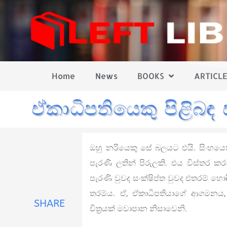
Home
News
BOOKS
ARTICLE
ඒකාධිපතියෙකු පිළිබඳ 
ඔහු නරියෙකු සේ බලයට එයි. සිංහයෙ
පැරණි ලතින් පිරුලකි. එය විස්තර 
පැරණි වුවද සංක්ෂිප්ත වුවද එතරම් හොඳ
තරම්ය. ඒ, ඒකාධිපතියාගේ ආගමනය, 
SHARE
චිත්‍රයක් මවාපාන නිසාවෙනි.