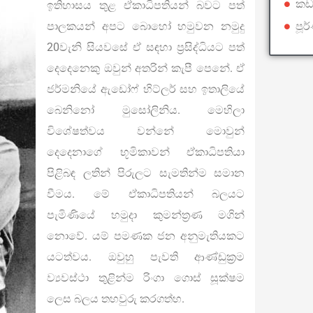
කඩ
ඉතිහාසය තුළ ඒකාධිපතියන් බවට පත්
පූර
පාලකයන් අපට බොහෝ හමුවන නමුදු
20වැනි සියවසේ ඒ සඳහා ප්‍රසිද්ධියට පත්
දෙදෙනෙකු ඔවුන් අතරින් කැපී පෙනේ. ඒ
ජර්මනියේ ඇඩෝෆ් හිට්ලර් සහ ඉතාලියේ
බෙනිනෝ මුසෝලිනිය. මෙහිලා
විශේෂත්වය වන්නේ මොවුන්
දෙදෙනාගේ භූමිකාවන් ඒකාධිපතියා
පිළිබඳ ලතින් පිරුලට සැමතින්ම සමාන
වීමය. මේ ඒකාධිපතියන් බලයට
පැමිණියේ හමුදා කුමන්ත්‍රණ මගින්
නොවේ. යම් පමණක ජන අනුමැතියකට
යටත්වය. ඔවුහු පැවති ආණ්ඩුක්‍රම
ව්‍යවස්ථා තුළින්ම රිංගා ගොස් සූක්ෂම
ලෙස බලය තහවුරු කරගත්හ.