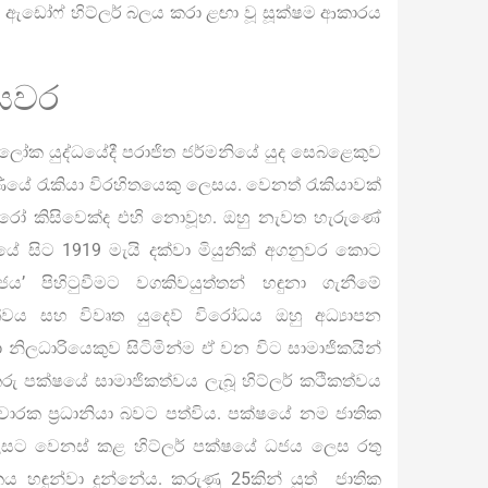
 ඇඩෝෆ් හිට්ලර් බලය කරා ළඟා වූ සූක්ෂම ආකාරය
.
ියවර
ු ලෝක යුද්ධයේදී පරාජිත ජර්මනියේ යුද සෙබළෙකුව
මිණියේ රැකියා විරහිතයෙකු ලෙසය. වෙනත් රැකියාවක්
ිතුරෝ කිසිවෙක්ද එහි නොවූහ. ඔහු නැවත හැරුණේ
ේ සිට 1919 මැයි දක්වා මියුනික් අගනුවර කොට
’ පිහිටුවීමට වගකිවයුත්තන් හඳුනා ගැනීමේ
්වය සහ විවෘත යුදෙව් විරෝධය ඔහු අධ්‍යාපන
 නිලධාරියෙකුව සිටිමින්ම ඒ වන විට සාමාජිකයින්
රු පක්ෂයේ සාමාජිකත්වය ලැබූ හිට්ලර් කථිකත්වය
්‍රචාරක ප්‍රධානියා බවට පත්විය. පක්ෂයේ නම ජාතික
ලෙසට වෙනස් කළ හිට්ලර් පක්ෂයේ ධජය ලෙස රතු
තිකය හඳුන්වා දුන්නේය. කරුණු 25කින් යුත් ජාතික