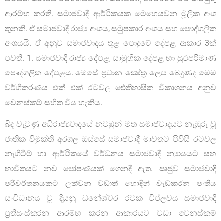
ආරම්භ කරති. සමාජවාදී ආර්ථිකයක මෙහෙයවන මූලික අංශ
තුනකි. ඒ සමාජවාදී රාජ්‍ය අංශය, සමුපකාර අංශය සහ පෞද්ගලික
අංශයයි. ඒ අනුව සමාජවාදය තුළ පොදුවේ දේපළ ආකාර 3ක්
පවතී. 1. සමාජවාදී රාජ්‍ය දේපළ, සාමුහික දේපළ හා සුළුපරිමාණ
පෞද්ගලික දේපළය. මෙසේ ප්‍රධාන ක්‍ෂේත්‍ර ලෙස බෙදුණද මෙම
වර්ගීකරණය එක් එක් රටවල ඓතිහාසික විකාශනය අනුව
වෙනස්කම් සහිත විය හැකිය.
බිඳ වැටුණු අධිරාජ්‍යවාදයේ නටඹුන් මත සමාජවාදයට නැඹුරු වූ
ජාතික විමුක්ති අරගල ඔස්සේ සමාජවාදී මාවතට පිවිසි රටවල
නැගිටීම් හා ආර්ථිකයේ වර්ධනය සමාජවාදී න්‍යායයට සහ
භාවිතයට නව පෝෂණයක් ගෙනදී ඇත. ඍජුව සමාජවාදී
පරිවර්තනයකට ලක්වන වඩාත් හොඳින් වැඩකරන පංතිය
සංවිධානය වූ දියුනු ධනේශ්වර රටක විප්ලවය සමාජවාදී
ප්‍රතිසංස්කරන ආරම්භ කරන ආකාරයට වඩා වෙනස්කම්