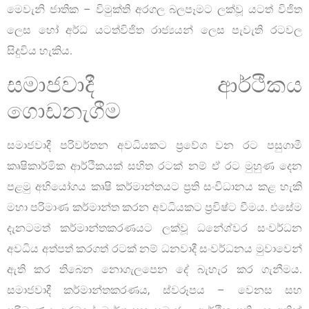
මෙවැනි ජාතික – විමුක්ති අරගල බලපෑමට ලක්වූ යටත් විජිත
ලෙස හෝ අර්ධ යටත්විජිත රාජ්‍යයන් ලෙස පැවැති රටවල
සිදුවිය හැකිය.
සමාජවාදී ආර්ථිකය
ගොඩනැගීම
සමාජවාදී පරිවර්තන අවධියකට ප්‍රවේශ වන රට පසුගාමී
කෘෂිකාර්මික ආර්ථිකයක් සහිත රටක් නම් ඒ රට මුහුණ දෙන
පළමු අභියෝගය කෘෂි කර්මාන්තයට ප්‍රති සංවිධානය කළ හැකි
මහා පරිමාණ කර්මාන්ත කරන අවධියකට ප්‍රවිෂ්ට වීමය. එසේම
දැනටමත් කර්මාන්තකරණයට ලක්වූ ධනේශ්වර සංවර්ධන
අවධිය අත්පත් කරගත් රටක් නම් ධනවාදී සංවර්ධනය මුවාවෙන්
ඇති කර තිබෙන නොගැලපෙන දේ බැහැර කර ගැනීමය.
සමාජවාදී කර්මාන්තකරණය, ස්වරූපය – වෙනස සහ