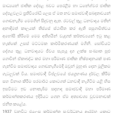
මාධ්‍යයන් ජාතික දේපළ බවට පෙරළීම හා ධනේශ්වර ජාතික
දේපළවලට ප්‍රතිවිරෝධී ලෙස ඒ මත නව සමාජවාදී සබඳතාවයන්
ගොඩනැගීම මෙමගින් සිදුවනු ඇත. රටවල් තුළ ධනවාදය මතින්
අනාදිමත් කාලයක් තිස්සේ ස්ථාපිත කර ඇති පසුගාමිත්වය
අහෝසි කිරීමේ මෙම අතිශයින් වැදගත් කර්තව්‍යයන් ඉටු කළ
හැක්කේ උසස් මට්ටමක කාර්මීකරණයක් මගිනි. සෝවියට්
දේශය තුළ ධනවාදයට ජීවය සැපයූ දශ ලක්ෂ සංඛ්‍යාත සුළු
ගොවීන් ඒකාබද්ධ කර මහා පරිමාණ ජාතික නිෂ්පාදනයක් පණ
ගැන්වීම සමාජවාදය ගොඩනැගීමේදී ඔවුන් මුහුණ දෙන මූලිකම
ගැටලුවක් විය. සමාජවාදී විප්ලවයේ ජයග්‍රහණය දුර්වල කිරීම
සහ විනාශ කිරීම පරමාර්ථ කොටගත් ධනවාදී නැගිටීම යළි හිස
ඉසවීමට ඉඩ නොතැබීම සඳහාද සමාජවාදී මහා පරිමාණ
කර්මාන්තකරණය ඉදිරියට ගෙන ඒම අත්‍යාවශ්‍ය වුවමනාවක්
ජනිත කළේය.
1937 වනවිට එලෙස කර්මාන්ත සංවර්ධනය ආරම්භ කොට