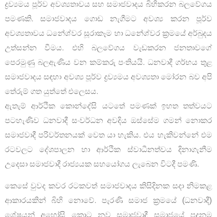
ද්‍රව්‍යමය පූර්ව අවශ්‍යතාවය සහ සමාජවාදය බිහිකරන බලවේගය
පමණකි. සමාජවාදය ගොඩ නැගීමට අවශ්‍ය කරන පූර්ව
අවශ්‍යතාවය ධනේශ්වර සූරාකෑම හා ධනේශ්වර ක්‍රමයේ අර්බුදය
උත්සන්න වීමය. එහි බලවේගය වැඩකරන ජනතාවගේ
පෙරමුණු බලඇණිය වන කම්කරු පංතියයි. ධනවාදී ගර්භය තුළ
සමාජවාදය සඳහා අවශ්‍ය පූර්ව ද්‍රව්‍යමය අවශ්‍යතා මෝරන බව අපි
තේරුම් ගත යුත්තේ එලෙසය.
ඇතැම් ආර්ථික කොන්දේසි යටතේ පමණක් ඉහත තත්වයට
පටහැණිව ධනවාදී සංවර්ධන අවදිය ඔස්සේම ගමන් නොකර
සමාජවාදී පරිවර්තනයක් වෙත යා හැකිය. එය හැකිවන්නේ එම
රටවලට දේශපාලන හා ආර්ථික ස්වාධීනත්වය දිනාගැනීම
උදෙසා සමාජවාදී රාජ්‍යයක සහයෝගය ලැබෙන විටදී පමණි.
කෙසේ වුවද කවර රටකවත් සමාජවාදය කිසිදිනක සදා නිමකළ
ආකාරයකින් බිහි නොවේ. පැරණි සමාජ ක්‍රමයේ (ධනවාදී)
ශේෂයන් අහෝසි කොට නව සමාජවාදී සමාජයේ පදනම