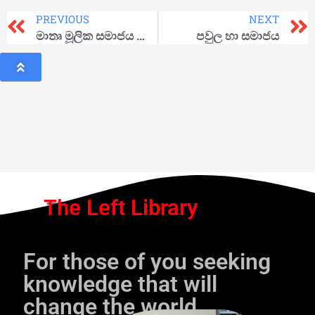
PREVIOUS
NEXT
මාතෘ මූලික සමාජය වෙනස් වෙයි…!
පවුල හා සමාජය
The Left Library
For those of you seeking
knowledge that will
change the world