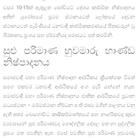
වසර 10-15ක් ඇතුළත සෝවියට් දේශය කාර්මික නිෂ්පාදනය
අතින් යුරෝපයේ ප්‍රථම ස්ථානයටත් ලෝකයේ දෙවන
ස්ථානයටත් පැමිණියේ ධනවාදී කාර්මිකකරණයේ පීතෘවරුන් වූ
බි්‍රතාන්‍ය, ප්‍රංශය සහ ජර්මනියද පරාජයට පත් කරමිනි.
සුළු පරිමාණ හුවමාරු භාණ්ඩ
නිෂ්පාදනය
සමාජවාදී මහා පරිමාණ නිෂ්පාදන ආර්ථිකය ක්‍රියාත්මක වීමත්
සමග එකවර ධනවාදී ආර්ථිකයේ අංග මැරී යන්නේ නැත.
සමාජවාදී මහා පරිමාණ නිෂ්පාදනය ජාතික ආර්ථිකයේ ප්‍රධාන
මධ්‍යස්ථාන – මර්මස්ථාන නිර්ධන පංති රාජ්‍ය මගින් පාලනය වනු
ඇති අතර බොහෝවිට කෘෂිකර්මාන්තයේ සහ නාගරිකවද කුඩා
ව්‍යවසායන් සුළු පරිමාණවද පෞද්ගලික දේපල මත හා පුද්ගලික
ශ්‍රමය මත පවතිනු ඇත. එසේ පවතින සුළු පරිමාණ හුවමාරු