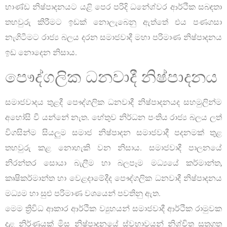
භාණ්ඩ නිෂ්පාදනයට යළි පෙර පරිදි ධනේශ්වර ආර්ථික සබඳතා
තහවුරු කිරීමට ඉඩක් නොලැබෙනු ඇත්තේ එය පණගසා
නැගිටීමට රාජ්‍ය බලය දරන සමාජවාදී මහා පරිමාණ නිෂ්පාදනය
ඉඩ නොදෙන නිසාය.
පෞද්ගලික ධනවාදී නිෂ්පාදනය
සමාජවාදය තුළදී පෞද්ගලික ධනවාදී නිෂ්පාදනයද සහමුලින්ම
අහෝසි වී යන්නේ නැත. හේතුව නිර්ධන පංතිය රාජ්‍ය බලය ලත්
විගසින්ම සියලුම සමාජ නිෂ්පාදන සමාජවාදී පදනමක් තුළ
තහවුරු කළ නොහැකි වන නිසාය. සමාජවාදී පාලනයේ
නිරන්තර සොයා බැලීම හා බලපෑම මධ්‍යයේ කර්මාන්ත,
කෘෂිකර්මාන්ත හා වෙළදාමේදීද පෞද්ගලික ධනවාදී නිෂ්පාදනය
මධ්‍යම හා සුළු පරිමාණ වශයෙන් පවතිනු ඇත.
මෙම ත්‍රිවිධ ආකාර ආර්ථික ව්‍යුහයන් සමාජවාදී ආර්ථික රාමුවක
දළ නිර්ණයක් මිස නිෂ්පාදනයේ ස්වභාවයන් නිශ්චිත සූත්‍රගත