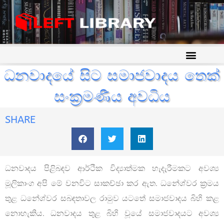
ධනවාදයේ සිට සමාජවාදය තෙක්
සංක්‍රමණීය අවධිය
SHARE
ධනවාදය පිළිබඳව ආර්ථික විද්‍යාත්මක හැදැරීමකට අවශ්‍ය
මූලිකාංග අපි මේ වනවිට සාකච්ඡා කර ඇත. ධනේශ්වර ක්‍රමය
තුළ ධනේශ්වර සබඳතාවල රාමුව යටතේ සමාජවාදය බිහි කළ
නොහැකිය. ධනවාදය තුළ බිහි වූයේ සමාජවාදයට අවශ්‍ය