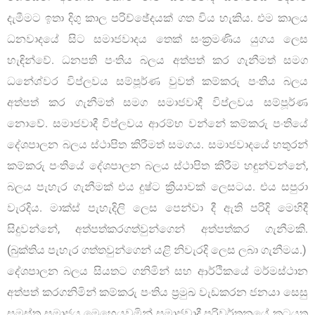
දැමීමට ඉතා දිගු කාල පරිච්ඡේදයක් ගත විය හැකිය. එම කාලය
ධනවාදයේ සිට සමාජවාදය තෙක් සංක්‍රමණිය යුගය ලෙස
හැඳින්වේ. ධනපති පංතිය බලය අත්පත් කර ගැනීමත් සමග
ධනේශ්වර විප්ලවය සම්පූර්ණ වුවත් කම්කරු පංතිය බලය
අත්පත් කර ගැනීමත් සමග සමාජවාදී විප්ලවය සම්පූර්ණ
නොවේ. සමාජවාදී විප්ලවය ආරම්භ වන්නේ කම්කරු පංතියේ
දේශපාලන බලය ස්ථාපිත කිරීමත් සමගය. සමාජවාදයේ හතුරන්
කම්කරු පංතියේ දේශපාලන බලය ස්ථාපිත කිරීම හඳුන්වන්නේ,
බලය පැහැර ගැනීමක් එය දුෂ්ට ක්‍රියාවක් ලෙසටය. එය සපුරා
වැරදිය. මාක්ස් පැහැදිලි ලෙස පෙන්වා දී ඇති පරිදි මෙහිදී
සිදුවන්නේ, අත්පත්කරගත්වුන්ගෙන් අත්පත්කර ගැනීමකි.
(බුක්තිය පැහැර ගත්තවුන්ගෙන් යළි නිවැරදි ලෙස ලබා ගැනීමය.)
දේශපාලන බලය සියතට ගනිමින් සහ ආර්ථිකයේ මර්මස්ථාන
අත්පත් කරගනිමින් කම්කරු පංතිය ප්‍රමුඛ වැඩකරන ජනයා සෙසු
සමස්ත සමාජය මෙහෙයවමින් සමාජවාදී පරිවර්තනයේ කටයුතු