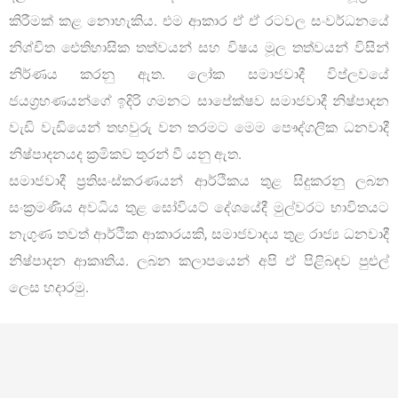
කිරීමක් කළ නොහැකිය. එම ආකාර ඒ ඒ රටවල සංවර්ධනයේ
නිශ්චිත ඓතිහාසික තත්වයන් සහ විෂය මූල තත්වයන් විසින්
නිර්ණය කරනු ඇත. ලෝක සමාජවාදී විප්ලවයේ
ජයග්‍රහණයන්ගේ ඉදිරි ගමනට සාපේක්ෂව සමාජවාදී නිෂ්පාදන
වැඩි වැඩියෙන් තහවුරු වන තරමට මෙම පෞද්ගලික ධනවාදී
නිෂ්පාදනයද ක්‍රමිකව තුරන් වී යනු ඇත.
සමාජවාදී ප්‍රතිසංස්කරණයන් ආර්ථිකය තුළ සිදුකරනු ලබන
සංක්‍රමණිය අවධිය තුළ සෝවියට් දේශයේදී මුල්වරට භාවිතයට
නැගුණ තවත් ආර්ථික ආකාරයකි, සමාජවාදය තුළ රාජ්‍ය ධනවාදී
නිෂ්පාදන ආකෘතිය. ලබන කලාපයෙන් අපි ඒ පිළිබඳව පුළුල්
ලෙස හදාරමු.