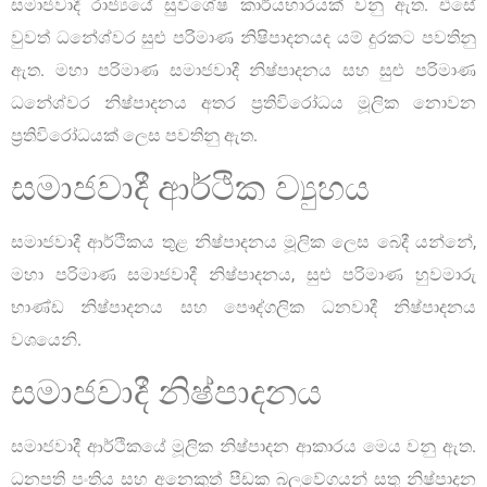
සමාජවාදී රාජ්‍යයේ සුවිශේෂ කාර්යභාරයක් වනු ඇත. එසේ
වුවත් ධනේශ්වර සුළු පරිමාණ නිෂිපාදනයද යම් දුරකට පවතිනු
ඇත. මහා පරිමාණ සමාජවාදී නිෂ්පාදනය සහ සුළු පරිමාණ
ධනේශ්වර නිෂ්පාදනය අතර ප්‍රතිවිරෝධය මූලික නොවන
ප්‍රතිවිරෝධයක් ලෙස පවතිනු ඇත.
සමාජවාදී ආර්ථික ව්‍යුහය
සමාජවාදී ආර්ථිකය තුළ නිෂ්පාදනය මූලික ලෙස බෙදී යන්නේ,
මහා පරිමාණ සමාජවාදී නිෂ්පාදනය, සුළු පරිමාණ හුවමාරු
භාණ්ඩ නිෂ්පාදනය සහ පෞද්ගලික ධනවාදී නිෂ්පාදනය
වශයෙනි.
සමාජවාදී නිෂ්පාදනය
සමාජවාදී ආර්ථිකයේ මූලික නිෂ්පාදන ආකාරය මෙය වනු ඇත.
ධනපති පංතිය සහ අනෙකුත් පීඩක බලවේගයන් සතු නිෂ්පාදන