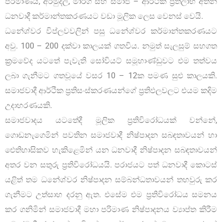
පරිමාණය, අරමුදල්, මාර්ග සහ සමාජ – ආර්ථික ප්‍රතිලාභ අතින්
ධනවාදී කර්මාන්තකරණයට වඩා මූලික ලෙස වෙනස් වෙයි.
ධනේශ්වර විප්ලවවලින් පසු ධනේශ්වර කර්මාන්තකරණයට
අවු. 100 – 200 දක්වා කාලයක් ගතවිය. නමුත් සැලසුම් සහගත
ක්‍රමවේද යටතේ පැවැති සෝවියට් සමූහාණ්ඩුවට එම තත්වය
ලබා ගැනීමට ගතවූයේ වසර 10 – 12ක පමණ සුළු කාලයකි.
සමාජවාදී ආර්ථික ප්‍රතිසංස්කරණයන්ගේ ප්‍රතිඵලවලට එයම කදිම
උදාහරණයකි.
සමාජවාදය යටතේදී මූලික ප්‍රතිවිරෝධයක් වන්නේ,
ගොඩනැගෙමින් පවතින සමාජවාදී නිෂ්පාදන සබඳතාවයන් හා
ඓතිහාසිකව හැකිළෙමින් යන ධනවාදී නිෂ්පාදන සබඳතාවයන්
අතර වන සතුරු ප්‍රතිවිරෝධයයි. පරාජයට පත් ධනවාදී කොටස්
යළිත් තම ධනේශ්වර නිෂ්පාදන සම්බන්ධතාවයන් තහවුරු කර
ගැනීමට උත්සාහ දරනු ඇත. එසේම එම ප්‍රතිවිරෝධය සමනය
කර ගනිමින් සමාජවාදී මහා පරිමාණ නිෂ්පාදනය ව්‍යාප්ත කිරීම