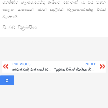
පන්තීන්ට බලාපොරෙත්තු තැබීමට නොහැකි ය. එය තමන්
පෙළන කසයෙන් පවන් සැලීමක් බලාපොරොත්තු වීමක්
වැන්නකි.
ඩී. එච්. වික්‍රමසිංහ
PREVIOUS
NEXT
සමාජවාදි රාජ්‍යයේ මහජන නියෝජිතයා
“ශ්‍රමය විසින් මිනිසා බිහිකරන ලදි” – මාක්ස් ලෙනින්වාදි විශ්වකෝෂයෙන්