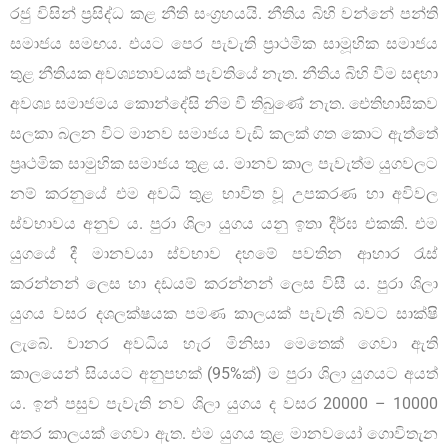
රජු විසින් ප්‍රසිද්ධ කළ නීති සංග්‍රහයයි. නීතිය බිහි වන්නේ පන්ති
සමාජය සමඟය. එයට පෙර පැවැති ප්‍රාථමික සාමූහික සමාජය
තුළ නීතියක අවශ්‍යතාවයක් පැවතියේ නැත. නීතිය බිහි වීම සඳහා
අවශ්‍ය සමාජමය කොන්දේසි නිම වී තිබුණේ නැත. ඓතිහාසිකව
සලකා බලන විට මානව සමාජය වැඩි කලක් ගත කොට ඇත්තේ
ප්‍රෘථමික සාමුහික සමාජය තුළ ය. මානව කාල පැවැත්ම යුගවලට
නම් කරනුයේ එම අවධි තුළ භාවිත වූ උපකරණ හා අවිවල
ස්වභාවය අනුව ය. පුරා ශිලා යුගය යනු ඉතා දීර්ඝ එකකි. එම
යුගයේ දී මානවයා ස්වභාව දහමේ පවතින ආහාර රැස්
කරන්නන් ලෙස හා දඩයම් කරන්නන් ලෙස විසී ය. පුරා ශිලා
යුගය වසර දශලක්ෂයක පමණ කාලයක් පැවැති බවට සාක්ෂි
ලැබේ. වානර අවධිය හැර මිනිසා මෙතෙක් ගෙවා ඇති
කාලයෙන් සියයට අනුපහක් (95%ක්) ම පුරා ශිලා යුගයට අයත්
ය. ඉන් පසුව පැවැති නව ශිලා යුගය ද වසර 20000 – 10000
අතර කාලයක් ගෙවා ඇත. එම යුගය තුළ මානවයෝ ගොවිතැන