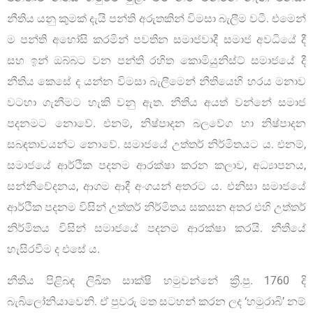
නීතිය යනු කුමක් දැයි පන්ති අරුතකින් විමසා බැලීම වටී. එමෙන්
ම පන්ති අහෝසි කරමින් පවතින සමාජවාදී සමාජ අවධියේ දී
සහ ඉන් ඔබ්බට වන පන්ති රහිත කොමියුනිස්ට් සමාජයේ දී
නීතිය කෙසේ ද යන්න විමසා බැලීමෙන් නීතියෙහි හරය මනාව
වටහා ගැනීමට හැකි වනු ඇත. නීතිය අයත් වන්නේ සමාජ
පදනමට නොවේ. එනම්, නිෂ්පාදන බලවේග හා නිෂ්පාදන
සබඳතාවයන්ට නොවේ. සමාජයේ උත්තර් නිර්මිතයට ය. එනම්,
සමාජයේ ආර්ථික පදනම ආරක්ෂා කරන කලාව, අධ්‍යාපනය,
සන්නිවේදනය, ආගම ආදී අංගයන් අතරට ය. එනිසා සමාජයේ
ආර්ථික පදනම විසින් උත්තර් නිර්මිතය සකසන අතර එහි උත්තර්
නිර්මිතය විසින් සමාජයේ පදනම ආරක්ෂා කරයි. නීතියේ
හැසිරවීම ද එසේ ය.
නීතිය පිළිබඳ ලිඛිත සාක්ෂි හමුවන්නේ ක්‍රි.පු. 1760 දි
බැබිලෝනියාවෙනි. ඒ පුවරු මත සටහන් කරන ලද ‘හමුරාබි’ නම්