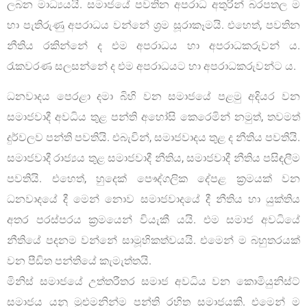
ලබන මාධ්‍යයයි. සමාජයේ පවතින අපරාධ අතුරින් බරපතල ම
හා පැතිරුණු අපරාධය වන්නේ ශ්‍රම සූරාකෑමයි. එහෙත්, පවතින
නීතිය රකින්නේ ද එම අපරාධය හා අපරාධකරුවන් ය.
රැකවරණ සලසන්නේ ද එම අපරාධයට හා අපරාධකරුවන්ට ය.
ධනවාදය පෙරළා දමා බිහි වන සමාජයේ පළමු අදියර වන
සමාජවාදී අවධිය තුළ පන්ති අහෝසි කෙරෙමින් නමුත්, තවමත්
දුර්වලව පන්ති පවතියි. එබැවින්, සමාජවාදය තුළ ද නීතිය පවතියි.
සමාජවාදී රාජ්‍යය තුළ සමාජවාදී නීතිය, සමාජවාදී නීතිය පසිඳලීම
පවතියි. එහෙත්, හුදෙක් පෞද්ගලික දේපළ ක්‍රමයක් වන
ධනවාදයේ දී මෙන් නොව සමාජවාදයේ දී නීතිය හා යුක්තිය
අතර පරස්පරය ක්‍රමයෙන් වියැකී යයි. එම සමාජ අවධියේ
නීතියේ පදනම වන්නේ සාමූහිකත්වයයි. එමෙන් ම බහුතරයක්
වන පීඩිත පන්තියේ කැමැත්තයි.
මිනිස් සමාජයේ උත්තරීතර සමාජ අවධිය වන කොමියුනිස්ට්
සමාජය යනු මුළුමනින්ම පන්ති රහිත සමාජයකි. එමෙන් ම