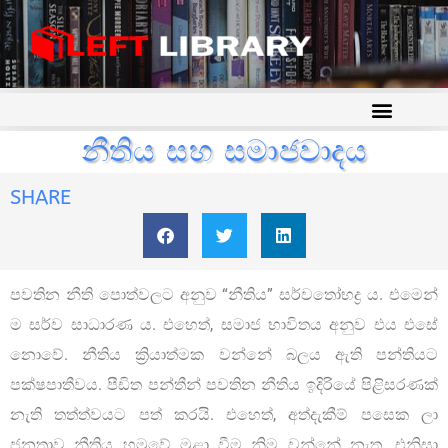
නීතිය සහ සමාජවාදය
SHARE
පවතින නීති පොත්වලට අනුව “නීතිය” සර්වතෝභද්‍ර ය. එමෙන්
ම සර්ව සාධාරණ ය. එහෙත්, සමාජ භාවිතය අනුව එය එසේ
නොවේ. නීතිය ක්‍රියාත්මක වන්නේ බලය ඇති පන්තියට
පක්ෂපාතීවය. පීඩිත පන්තීන් පවතින නීතිය ඉදිරියේ පිළිසරණක්
නැති තත්ත්වයට පත් කරයි. එහෙත්, අත්දැකීම් පසෙක ලා
ජනතාව නීතිය හමුවේ මුළා වීම නිම වන්නේ නැත. එනිසා