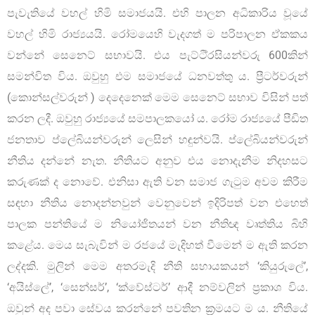
පැවැතියේ වහල් හිමි සමාජයයි. එහි පාලන අධිකාරිය වූයේ
වහල් හිමි රාජ්‍යයයි. රෝමයෙහි වැදගත් ම පරිපාලන ඒකකය
වන්නේ සෙනෙට් සභාවයි. එය පැට්ටී්‍රසියන්වරු 600කින්
සමන්විත විය. ඔවුහු එම සමාජයේ ධනවත්තු ය. ප්‍රීටර්වරුන්
(කොන්සල්වරුන් ) දෙදෙනෙක් මෙම සෙනෙට් සභාව විසින් පත්
කරන ලදී. ඔවුහු රාජ්‍යයේ සමපාලකයෝ ය. රෝම රාජ්‍යයේ පීඩිත
ජනතාව ප්ලේබියන්වරුන් ලෙසින් හඳුන්වයි. ප්ලේබියන්වරුන්
නීතිය දන්නේ නැත. නීතියට අනුව එය නොදැනීම නිදහසට
කරුණක් ද නොවේ. එනිසා ඇති වන සමාජ ගැටුම අවම කිරීම
සඳහා නීතිය නොදන්නවුන් වෙනුවෙන් ඉදිරිපත් වන එහෙත්
පාලක පන්තියේ ම නියෝජිතයන් වන නීතිඥ වෘත්තිය බිහි
කළේය. මෙය සැබැවින් ම රජයේ මැදිහත් වීමෙන් ම ඇති කරන
ලද්දකි. මුලින් මෙම අතරමැදි නීති සහායකයන් ‘කියුරුලේ’,
‘අයිස්ලේ’, ‘සෙන්සර්’, ‘ක්වේස්ටර්’ ආදී නම්වලින් ප්‍රකාශ විය.
ඔවුන් අද පවා සේවය කරන්නේ පවතින ක්‍රමයට ම ය. නීතියේ