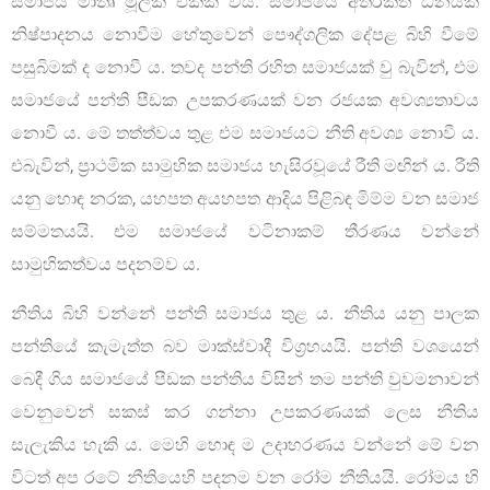
සමාජය මාතෘ මූලික එකක් විය. සමාජයේ අතිරික්ත ධනයක්
නිෂ්පාදනය නොවීම හේතුවෙන් පෞද්ගලික දේපළ බිහි වීමේ
පසුබිමක් ද නොවී ය. තවද පන්ති රහිත සමාජයක් වු බැවින්, එම
සමාජයේ පන්ති පීඩක උපකරණයක් වන රජයක අවශ්‍යතාවය
නොවී ය. මේ තත්ත්වය තුළ එම සමාජයට නීති අවශ්‍ය නොවී ය.
එබැවින්, ප්‍රාථමික සාමුහික සමාජය හැසිරවූයේ රීති මඟින් ය. රීති
යනු හොඳ නරක, යහපත අයහපත ආදිය පිළිබඳ මිම්ම වන සමාජ
සම්මතයයි. එම සමාජයේ වටිනාකම් තීරණය වන්නේ
සාමුහිකත්වය පදනම්ව ය.
නීතිය බිහි වන්නේ පන්ති සමාජය තුළ ය. නීතිය යනු පාලක
පන්තියේ කැමැත්ත බව මාක්ස්වාදී විග්‍රහයයි. පන්ති වශයෙන්
බෙදී ගිය සමාජයේ පීඩක පන්තිය විසින් තම පන්ති වුවමනාවන්
වෙනුවෙන් සකස් කර ගන්නා උපකරණයක් ලෙස නීතිය
සැලැකිය හැකි ය. මෙහි හොඳ ම උදාහරණය වන්නේ මේ වන
විටත් අප රටේ නීතියෙහි පදනම වන රෝම නීතියයි. රෝමය හි