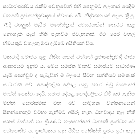
සාධාරණත්වය රැකීම වෙනුවෙන් එහි පෙනුමට අලංකාර යෙදීම
ධනපති ප්‍රජාතන්ත්‍රවාදයේ ස්වභාවයයි. නිදර්ශනයක් ලෙස ක්‍රි.පූ.
79දී වහලුන් මැරීම මහේස්ත්‍රාත් අවසරයකින් තොරව කළ
නොහැකි යැයි නීති පැනවීම එවැන්නකි. ඊට පෙර වහල්
හිමියකුට වහලකු මරා දැමීමේ අයිතියක් විය.
ධනවාදී සමාජය තුළ නීතිය සකස් වන්නේ ප්‍රජාතන්ත්‍රවාදී රාජ්‍ය
ආකාරයට අනුව ය. මෙය සමස්ත මානව සමාජයට සාධාරණ
යැයි පෙන්වුව ද සැබැවින් ම බලයේ සිටින පන්තියට පමණක්
සාධාරණ වේ. පෞද්ගලික දේපළ යනු හොර බඩු වශයෙන්
මාක්ස් පෙන්වා දෙයි. සමාජ දේපළ පෞද්ගලිකව හිමි කර ගැනීම
මඟින් සොරකමක් වන බව සාමූහික චින්තනයෙන්
සිතන්නෙකුට වටහා ගැනීමට අසීරු නැත. ධනවාදය තුළ නීති
සකස් වන්නේ හා ක්‍රියාවට නැඟෙන්නේ ධනපති ප්‍රාග්ධනයට
පක්ෂපාතීව ය. ප්‍රාග්ධනය යනු පීඩිත පන්තීන්හි ශ්‍රමය සූරා කනු