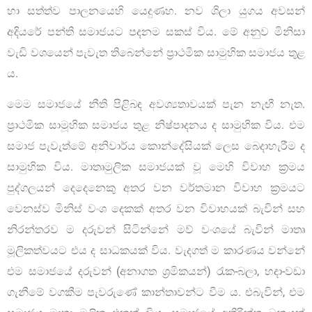
හා සත්ත්ව පාලනයෙහි යෙදුණහ. නව ශිලා යුගය අවසන්
අදියරේ පන්ති සමාජයට පදනම සකස් විය. මේ අනුව මිනිසා
වැඩි වශයෙන් පැවැත තිබෙන්නේ ප්‍රාථමික සාමුහික සමාජය තුළ
ය.
මෙම සමාජයේ නීති පිළිබඳ අවශ්‍යතාවයක් පැන නැඟී නැත.
ප්‍රාථමික සාමූහික සමාජය තුළ නිෂ්පාදනය ද සාමුහික විය. එම
සමාජ පැවැත්මේ අනිවාර්ය කොන්දේසියක් ලෙස බෙදාහැරීම ද
සාමුහික විය. මාතෘමුලික සමාජයක් වූ මෙහි විවාහ ක්‍රමය
පුද්ගලයන් දෙදෙනෙකු අතර වන වර්තමාන විවාහ ක්‍රමයට
වෙනස්ව මිනිස් වංශ දෙකක් අතර වන විවාහයක් බැවින් සහ
නිරන්තරව ම දරුවන් සිටින්නේ මව් වංශයේ බැවින් මාතෘ
මූලිකත්වයට එය ද සාධකයක් විය. වැදගත් ම කාරණය වන්නේ
එම සමාජයේ දරුවන් (අනාගත ශ්‍රමිකයන්) රැක-බලා, හදා-වඩා
ගැනීමේ වගකීම පැවරුණේ කාන්තාවන්ට වීම ය. එබැවින්, එම