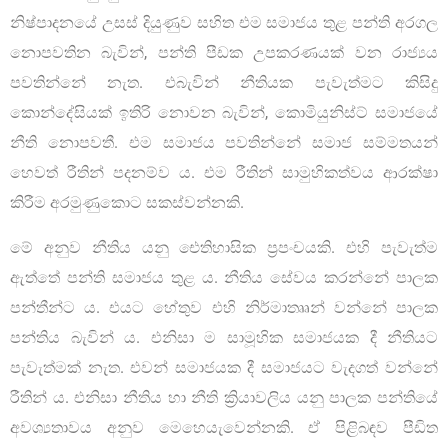
නිෂ්පාදනයේ උසස් දියුණුව සහිත එම සමාජය තුළ පන්ති අරගල
නොපවතින බැවින්, පන්ති පීඩක උපකරණයක් වන රාජ්‍යය
පවතින්නේ නැත. එබැවින් නීතියක පැවැත්මට කිසිදු
කොන්දේසියක් ඉතිරි නොවන බැවින්, කොමියුනිස්ට් සමාජයේ
නීති නොපවතී. එම සමාජය පවතින්නේ සමාජ සම්මතයන්
හෙවත් රීතින් පදනම්ව ය. එම රීතින් සාමුහිකත්වය ආරක්ෂා
කිරීම අරමුණුකොට සකස්වන්නකි.
මේ අනුව නීතිය යනු ඓතිහාසික ප්‍රපංචයකි. එහි පැවැත්ම
ඇත්තේ පන්ති සමාජය තුළ ය. නීතිය සේවය කරන්නේ පාලක
පන්තීන්ට ය. එයට හේතුව එහි නිර්මාතෲන් වන්නේ පාලක
පන්තිය බැවින් ය. එනිසා ම සාමූහික සමාජයක දී නීතියට
පැවැත්මක් නැත. එවන් සමාජයක දී සමාජයට වැදගත් වන්නේ
රීතින් ය. එනිසා නීතිය හා නීති ක්‍රියාවලිය යනු පාලක පන්තියේ
අවශ්‍යතාවය අනුව මෙහෙයැවෙන්නකි. ඒ පිළිබඳව පීඩිත