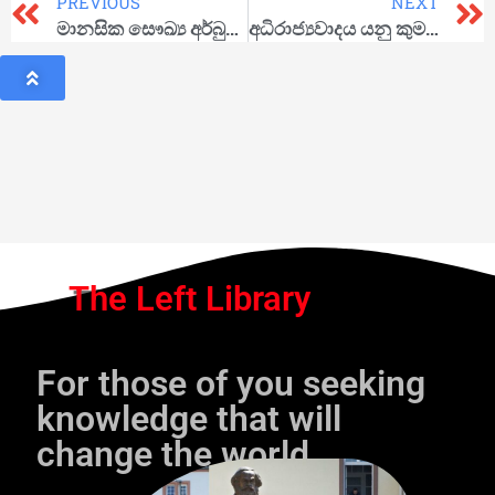
PREVIOUS
NEXT
මානසික සෞඛ්‍ය අර්බුදයට විසඳුමක් ගෙන ආ හැක්කේ, සමාජවාදී සමාජයක් ගොඩනැගීමෙන් පමණය
අධිරාජ්‍යවාදය යනු කුමක්ද?
The Left Library
For those of you seeking
knowledge that will
change the world