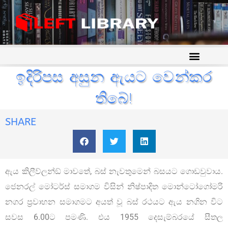
ඉදිරිපස අසුන ඇයට වෙන්කර
තිබේ!
SHARE
ඇය කිලීව්ලන්ඞ් මාවතේ, බස් නැවතුමෙන් බසයට ගොඩවුවාය.
ජෙනරල් මෝටර්ස් සමාගම විසින් නිෂ්පාදිත මොන්ටෝගෝමරි
නගර ප්‍රවාහන සමාගමට අයත් වූ බස් රථයට ඇය නගින විට
සවස 6.00ට පමණි. එය 1955 දෙසැම්බරයේ සීතල