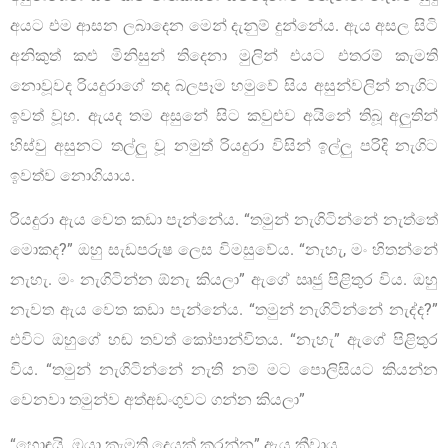
අයට එම ආසන ලබාදෙන මෙන් දැනුම් දුන්නේය. ඇය අසල සිටි
අනිකුත් කළු මිනිසුන් තිදෙනා මුලින් එයට එතරම් කැමති
නොවූවද රියදුරාගේ තද බලපෑම හමුවේ සිය අසුන්වලින් නැගිට
ඉවත් වූහ. ඇයද තම අසුනේ සිට කවුළුව අයිනේ තිබූ අලුතින්
හිස්වු අසුනට තල්ලු වූ නමුත් රියදුරා විසින් ඉල්ලු පරිදි නැගිට
ඉවත්ව නොගියාය.
රියදුරා ඇය වෙත කඩා පැන්නේය. “තමුන් නැගිටින්නේ නැත්තේ
මොකද?” ඔහු සැඩපරුෂ ලෙස විමසුවේය. “නැහැ, මං හිතන්නේ
නැහැ. මං නැගිටින්න ඕනැ කියලා” ඇගේ ඍජු පිළිතුර විය. ඔහු
නැවත ඇය වෙත කඩා පැන්නේය. “තමුන් නැගිටින්නේ නැද්ද?”
එවිට ඔහුගේ හඬ තවත් කෝපාන්විතය. “නැහැ” ඇගේ පිළිතුර
විය. “තමුන් නැගිටින්නේ නැති නම් මට පොලිසියට කියන්න
වෙනවා තමුන්ව අත්අඩංගුවට ගන්න කියලා”
“හොඳයි. ඔයා කැමති දෙයක් කරන්න” ඇය කීවාය.