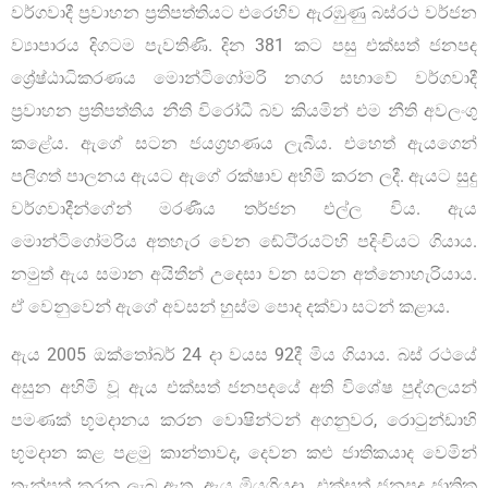
වර්ගවාදී ප්‍රවාහන ප්‍රතිපත්තියට එරෙහිව ඇරඹුණු බස්රථ වර්ජන
ව්‍යාපාරය දිගටම පැවතිණි. දින 381 කට පසු එක්සත් ජනපද
ශ්‍රේෂ්ඨාධිකරණය මොන්ටිගෝමරි නගර සභාවේ වර්ගවාදී
ප්‍රවාහන ප්‍රතිපත්තිය නීති විරෝධී බව කියමින් එම නීති අවලංගු
කළේය. ඇගේ සටන ජයග්‍රහණය ලැබීය. එහෙත් ඇයගෙන්
පලිගත් පාලනය ඇයට ඇගේ රක්ෂාව අහිමි කරන ලදී. ඇයට සුදු
වර්ගවාදීන්ගේන් මරණීය තර්ජන එල්ල විය. ඇය
මොන්ටිගෝමරිය අතහැර වෙන ඬේටි්‍රයට්හි පදිංචියට ගියාය.
නමුත් ඇය සමාන අයිතීන් උදෙසා වන සටන අත්නොහැරියාය.
ඒ වෙනුවෙන් ඇගේ අවසන් හුස්ම පොද දක්වා සටන් කළාය.
ඇය 2005 ඔක්තෝබර් 24 දා වයස 92දී මිය ගියාය. බස් රථයේ
අසුන අහිමි වූ ඇය එක්සත් ජනපදයේ අති විශේෂ පුද්ගලයන්
පමණක් භූමදානය කරන වොෂින්ටන් අගනුවර, රොටුන්ඩාහි
භූමදාන කළ පළමු කාන්තාවද, දෙවන කළු ජාතිකයාද වෙමින්
තැන්පත් කරනු ලැබ ඇත. ඇය මියගියදා එක්සත් ජනපද ජාතික