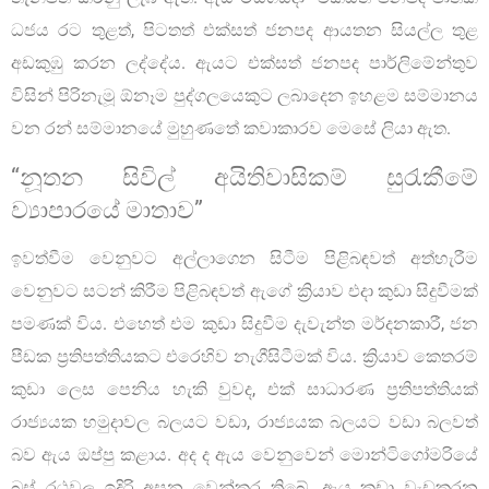
ධජය රට තුළත්, පිටතත් එක්සත් ජනපද ආයතන සියල්ල තුළ
අඩකුඹු කරන ලද්දේය. ඇයට එක්සත් ජනපද පාර්ලිමේන්තුව
විසින් පිරිනැමූ ඕනෑම පුද්ගලයෙකුට ලබාදෙන ඉහළම සම්මානය
වන රන් සම්මානයේ මුහුණතේ කවාකාරව මෙසේ ලියා ඇත.
“නූතන සිවිල් අයිතිවාසිකම් සුරැකීමේ
ව්‍යාපාරයේ මාතාව”
ඉවත්වීම වෙනුවට අල්ලාගෙන සිටීම පිළිබඳවත් අත්හැරීම
වෙනුවට සටන් කිරීම පිළිබඳවත් ඇගේ ක්‍රියාව එදා කුඩා සිදුවීමක්
පමණක් විය. එහෙත් එම කුඩා සිදුවීම දැවැන්ත මර්දනකාරී, ජන
පීඩක ප්‍රතිපත්තියකට එරෙහිව නැගීසිටීමක් විය. ක්‍රියාව කෙතරම්
කුඩා ලෙස පෙනිය හැකි වුවද, එක් සාධාරණ ප්‍රතිපත්තියක්
රාජ්‍යයක හමුදාවල බලයට වඩා, රාජ්‍යයක බලයට වඩා බලවත්
බව ඇය ඔප්පු කළාය. අද ද ඇය වෙනුවෙන් මොන්ටිගෝමරියේ
බස් රථවල ඉදිරි අසුන වෙන්කර තිබේ. ඇය කුඩා වැඩකරන