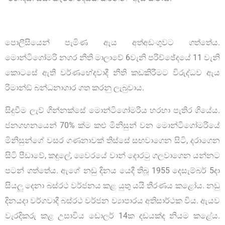
පොලීසියෙන් පැමිණ ඇය අත්අඩංගුවට ගත්තේය.
මොන්ටිගෝමරි නගර නීති මාලාවේ 6වැනි පරිච්ඡේදයේ 11 වැනි
කොටසේ ඇති වර්ණභේදවාදී නීති කඩකිරීමට විරුද්ධව ඇය
රිමාන්ඞ් බන්ධනාගාර ගත කරනු ලැබුවාය.
සිදුවීම ලැව් ගින්නක්සේ මොන්ටිගෝමරිය හරහා පැතිර ගියේය.
ජනගහනයෙන් 70% ක්ම කළු මිනිසුන් වන මොන්ටිගෝමරියේ
මිනිසුන්ගේ වසර ගණනාවක් තිස්සේ සඟවාගෙන සිටි, දරාගෙන
සිටි පීඩාවේ, කඳුලේ, වෛරයේ වාන් දොරටු ගලවාගෙන යන්නට
පටන් ගත්තේය. ඇගේ නඩු දිනය යෙදී තිබූ 1955 දෙසැම්බර් 5දා
සියලු දෙනා බස්රථ වර්ජනය කළ යුතු යයි තීරණය කළෝය. නඩු
දිනයදා වර්ගවාදී බස්රථ වර්ජන ව්‍යාපාරය අතිසාර්ථක විය. ඇයව
වැරදිකරු කළ උසාවිය ඩොලර් 14ක දඩයක්ද නියම කළේය.