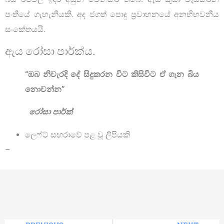
පංතියේ ගැහැනියකි. අද ජගත් පොදු ප්‍රවාහනයේ අනභිභවනීය
සංකේතයයි.
ඇය රෝසා පාර්ක්ය.
“ඔබ නිවැරදි දේ සිදුකරන විට කිසිවිට ඒ ගැන බිය
නොවන්න”
රෝසා පාර්ක්
ලෙෆ්ට් සඟරාවේ පළ වූ ලිපියකි
–