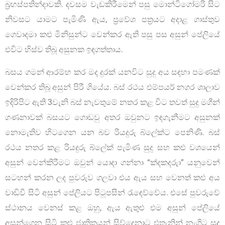
බ්‍රහස්පතින්දාවකි. දවසම වැඩකිරීමෙන් පසු මොන්ටිගෝමරි සිට
නිවසට යාමට පැමිණි ඇය, ප්‍රවේශ පත්‍රයට අදාළ ගාස්තුව
ගෙවාදමා කළු මිනිසුන්ට වෙන්කර ඇති පසු පස අසුන් පේලියේ
එවිට හිස්ව තිබූ අසුනක ඉඳගත්තාය.
බසය ගමන් ආරම්භ කර මද දුරක් යනවිට සුදු අය සඳහා පමණක්
වෙන්කර තිබූ අසුන් පිරී ගියේය. බස් රථය එම්පයර් නගර ශාලාව
ඉදිරිපිට ඇති 3වැනි බස් නැවතුමේ නතර කළ විට තවත් සුදු මගීන්
ගණනාවක් බසයට ගොඩවු අතර ඔවුනට ඉඳගැනීමට අසුනක්
නොමැතිව හිටගෙන යන බව රියදුරු බ්ලේක්ට පෙනිණි. බස්
රථය නතර කළ රියදුරු බ්ලේක් පැමිණ සුදු සහ කළු වශයෙන්
අසුන් වෙන්කිරීමට ඔවුන් යොදා ගන්නා “ක්‍දකදරුා” යනුවෙන්
සටහන් කරන ලද පුවරුව ගලවා එය ඇය සහ වෙනත් කළු අය
වාඩිවී සිටි අසුන් පේලියට පිටුපසින් රැඳෙව්වේය. එසේ පුවරුවේ
ස්ථානය වෙනස් කළ ඔහු, ඇය ඇතුළු එම අසුන් පේලියේ
අසුන්ගෙන සිටි කළු ජාතිකයන් සිව්දෙනාට එතැනින් නැගිට සුදු