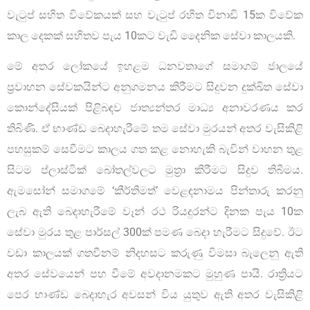
වැටුප් සහිත විවේකයක් සහ වැටුප් රහිත විනාඩි 15ක විවේක
කාල දෙකක් සහිතව පැය 10කට වැඩි දෛනික සේවා කාලයකි.
මේ අතර ලෝකයේ ඉහළම ධනවතාගේ සමාගම් ජාලයේ
ප්‍රවාහන සේවකයින්ට අනුගමනය කිරීමට සිදුවන දුක්ඛිත සේවා
කොන්දේසියක් පිළිබඳව ජාත්‍යන්තර මාධ්‍ය අනාවරණය කර
තිබිණි. ඒ භාණ්ඩ බෙදාහැරීමේ තම සේවා මුරයන් අතර වැසිකිළි
පහසුකම් සෙවීමට කාලය ගත කළ නොහැකි බැවින් වාහන තුළ
සිටම ප්ලාස්ටික් බෝතල්වලට මුත්‍රා කිරීමට සිදුව තිබීමය.
ඇමසෝන් සමාගමේ ‘කීර්තිමත්’ වෙළඳනාමය පින්තාරු කරනු
ලැබ ඇති බෙදාහැරීමේ වෑන් රථ රියදුරන්ට දිනක පැය 10ක
සේවා මුරය තුළ පාර්සල් 300ක් පමණ බෙදා හැරීමට සිදුවේ. ඊට
වඩා කාලයක් ගතවීනම් නිදහසට කරුණු විමසා බැලෙනු ඇති
අතර සේවයෙන් පහ වීමේ අවදානමකට මුහුණ පායි. රාත්‍රියට
පෙර භාණ්ඩ බෙදාහැර අවසන් විය යුතුව ඇති අතර වැසිකිළි