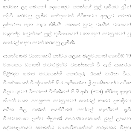
කරවන ලද බොහෝ දෙනෙකුට තමන්ගේ මුල් භුමියට දුරින්
පදිංචි කරවනු ලැබීම හේතුවෙන් ජීවිකාවට අදාළව අමතර
දුෂ්කරතා පැන නැග තිබිණි. කෙසේ වුවද වාණිජ වශයෙන්
වැදගත්වූ ඔවුන්ගේ මුල් භූමිභාගයන් ධනවතුන් වෙනුවෙන් වූ
හෝටල් සඳහා වෙන් කරගනු ලැබිණි.
ආසන්නතම ව්‍යසනකාරී තත්වය සලකා බැලුවහොත් කොවිඞ් 19
වසංගතය ධනපති ජාවාරමුන්ට වසන්තයක් වී ඇති ආකාරය
පිළිබඳව සමාජ මාධ්‍යයන්හි තොරතුරු රැසක් වාර්තා විය.
විශේෂයෙන් විදේශයන්හි සිට පැමිණෙන ශ්‍රී ලාංකිකයන්ට අධික
මිලට ගුවන් ටිකට්පත් විකිණීමත් පී.සී.ආර්. (PCR) කිරීමද ඇතුළු
නිරෝධායන පහසුකම් වෙනුවෙන් හෝටල් කාමර ලබාදීමට
අධික මිල ගණන් අයකිරීමත් හෝටල් සැපයීමත් දැඩි
විවේචනයට ලක්ව තිබුණේ අසරණභාවයෙන් මුදල් උපයන
දේශපාලනයට සම්බන්ධ ව්‍යාපාරිකයන්ගේ නරුමකම විදහා