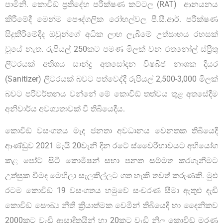
පාමිනි. කොවිඞ් ප්‍රතිදේහ පරීක්ෂණ කට්ටල (RAT) ආනයනය
කිරීමේදී මෙන්ම පෞද්ගලික රෝහල්වල පී.සී.ආර්. පරීක්ෂණ
සිදුකිරීමේදීද ඔවුන්ගේ අධික ලාභ ලැබීමේ උත්සාහය රහසක්
වූයේ නැත. රුපියල් 250කට පමණ මිලක් වන එතනෝල් ස්ප්‍රීතු
ලීටරයක් අතිශය සාන්ද්‍ර අතසෝදන විෂබීජ නාශක දියර
(Sanitizer) ලීටරයක් බවට පත්වෙද්දී රුපියල් 2,500-3,000 මිලක්
බවට පරිවර්තනය වන්නේ මේ කොවිඞ් තත්වය තුළ අතසේදීම
අනිවාර්ය අවශ්‍යතාවක් වී තිබියෙදීය.
කොවිඞ් වසංගතය මැද ජනතා අවධානය වෙනතක තිබියෙදී
ආණ්ඩුව 2021 මැයි 20වැනි දින රටේ ස්වෛරීභාවයට අභියෝග
කළ පෝට් සිටි කොමිෂන් සභා පනත සම්මත කරගැනීමට
උත්සුක වීමද මෙහිලා සැලකිල්ලට ගත හැකි තවත් කරුණකි. මුළු
රටම කොවිඞ් 19 වසංගතය හමුවේ සංචරණ සීමා ඇතුළු දැඩි
කොවිඞ් සෞඛ්‍ය නීති ක්‍රියාත්මක වෙමින් තිබියෙදී හා දෛනිකව
2000කට වැඩි ආසාදිතයින් හා 20කට වැඩි නිල කොවිඞ් මරණ