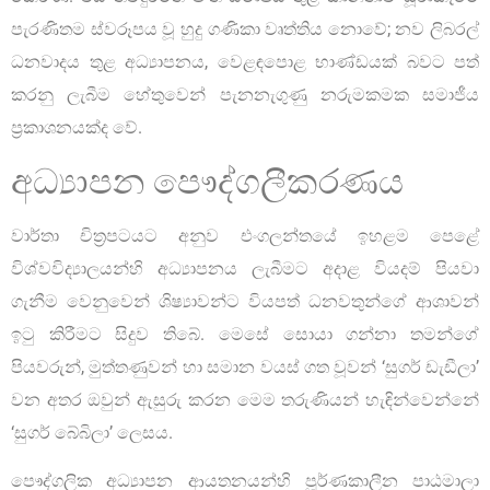
පැරණිතම ස්වරූපය වූ හුදු ගණිකා වෘත්තිය නොවේ; නව ලිබරල්
ධනවාදය තුළ අධ්‍යාපනය, වෙළඳපොළ භාණ්ඩයක් බවට පත්
කරනු ලැබීම හේතුවෙන් පැනනැගුණු නරුමකමක සමාජීය
ප්‍රකාශනයක්ද වේ.
අධ්‍යාපන පෞද්ගලීකරණය
වාර්තා චිත්‍රපටයට අනුව එංගලන්තයේ ඉහළම පෙළේ
විශ්වවිද්‍යාලයන්හි අධ්‍යාපනය ලැබීමට අදාළ වියදම් පියවා
ගැනීම වෙනුවෙන් ශිෂ්‍යාවන්ට වියපත් ධනවතුන්ගේ ආශාවන්
ඉටු කිරීමට සිදුව තිබේ. මෙසේ සොයා ගන්නා තමන්ගේ
පියවරුන්, මුත්තණුවන් හා සමාන වයස් ගත වූවන් ‘සුගර් ඩැඩීලා’
වන අතර ඔවුන් ඇසුරු කරන මෙම තරුණියන් හැඳින්වෙන්නේ
‘සුගර් බේබිලා’ ලෙසය.
පෞද්ගලික අධ්‍යාපන ආයතනයන්හි පූර්ණකාලීන පාඨමාලා