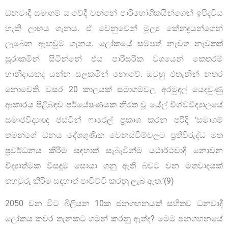
ධනවාදී සමාගම් සංවේදී වන්නේ පාරිභෝගිකයින්ගෙන් ඉපිදවිය
හැකි ලාභය ගැනය. ඒ වෙනුවෙන් මූල්‍ය කේන්ද්‍රයන්ගෙන්
ලැබෙන ඇඟවුම් ගැනය. ලෝකයේ සම්පත් නැවත නැවතත්
සූරාකමින් සිටින්නේ එය පාරිසරික වශයෙන් කෙතරම්
හානිදායකද යන්න සලකමින් නොවේ. ඔවුහු එතැනින් නතර
නොවෙති. වසර 20 කාලයක් සමාගම්වල අරමුදල් යෙදවුණු
ආකාරය පිළිබඳව පර්යේෂණයක නිරත වූ යේල් විශ්වවිද්‍යාලයේ
සමාජවිද්‍යාඥ ජස්ටින් ෆාරෙල් ප්‍රකාශ කරන පරිදි ‘සමාගම්
තමන්ගේ ධනය දේශගුණික වෙනස්වීම්වලට ප්‍රතිවිරුද්ධ මත
ප්‍රවර්ධනය කිරීම සඳහාත් සැබැවින්ම යථාර්ථවාදී නොවන
විද්‍යාත්මක විසඳුම් සොයා ගනු ඇති බවට වන මතවාදයක්
තහවුරු කිරීම සඳහාත් පාවිච්චි කරනු ලැබ ඇත.’(9)
2050 වන විට බිලියන 10ක ජනගහනයක් සහිතව ධනවාදී
ලෝකය කවර තැනකට ගමන් කරනු ඇත්ද? මෙම ජනගහනයේ