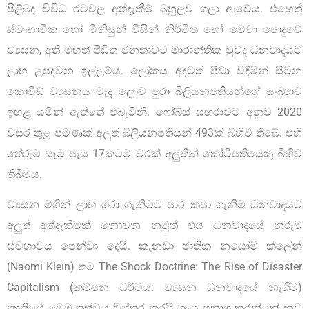
පිළිබඳ විවිධ රටවල අත්දැකීම් බහුලව ගලා ආවේය. එහෙත්
ස්වාභාවික හෝ මිනිසුන් විසින් නිර්මිත හෝ වේවා පොදුවේ
ව්‍යසන, අති මහත් පීඩිත ජනතාවට මාරාන්තික වුවද ධනවාදයට
ලාභ උපදවන ඉල්ලම්ය. ලෝකය අදටත් පීඩා විඳිමින් සිටින
කොවිඞ් ව්‍යසනය මැද ලොව පුරා බිලියනපතියන්ගේ සංඛ්‍යාව
ඉහළ යමින් ඇත්තේ එබැවිනි. ෆෝබ්ස් සඟරාවට අනුව 2020
වසර තුළ පමණක් අලුත් බිලියනපතියන් 493ක් බිහිවී තිබේ. එහි
තේරුම සෑම පැය 17කටම වරක් අලුතින් කෝටිපතියෙකු බිහිව
තිබීමය.
ව්‍යසන මගින් ලාභ ගරා ගැනීමට පාර කපා ගැනීම ධනවාදයට
අලුත් අත්දැකීමක් නොවන නමුත් එය ධනවාදයේ නරුම
ස්වභාවය පෙන්වා දෙයි. කැනඩා ජාතික නයෝමි ක්ලේන්
(Naomi Klein) තම The Shock Doctrine: The Rise of Disaster
Capitalism (කම්පන ධර්මය: ව්‍යසන ධනවාදයේ නැගීම)
කෘතියේ මෙම තත්වය විස්තර කරයි. ඇය ප්‍රකාශ කරන්නේ නව