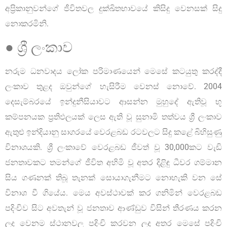
අප්‍රිකානුවන්ගේ ජීවිතවල දුක්ඛිතභාවයේ කිසිදු වෙනසක් සිදු
නොකරමිනි.
● ශ්‍රී ලංකාව
නරුම ධනවාදය ලෝක පරිමාණයෙන් මෙසේ කටයුතු කරද්දී
ලංකාව තුළද ඔවුන්ගේ හැසිරීම වෙනස් නොවේ. 2004
දෙසැම්බරයේ ඉන්දුනීසියාවට ආසන්න මුහුදේ ඇතිවූ භූ
කම්පනයක ප්‍රතිඵලයක් ලෙස ඇති වූ සුනාමි තත්වය ශ්‍රී ලංකාව
ඇතුළු ඉන්දියානු සාගරයේ වෙරළබඩ රටවලට සිදු කළේ බිහිසුණු
විනාශයකි. ශ්‍රී ලංකාවේ වෙරළබඩ ජීවත් වූ 30,000කට වැඩි
ජනතාවකට තමන්ගේ ජීවිත අහිමි වූ අතර දිළිඳු ධීවර ගම්මාන
සිය ගණනක් තිබූ තැනක් සොයාගැනීමට නොහැකි වන සේ
විනාශ වී ගියේය. මෙය අවස්ථාවක් කර ගනිමින් වෙරළබඩ
පදිංචිව සිට අවතැන් වූ ජනතාව ආණ්ඩුව විසින් තීරණය කරන
ලද වෙනම ස්ථානවල පදිංචි කරවන ලද අතර මෙසේ පදිංචි