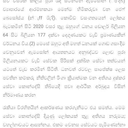
සිව් වසරක කාලය පුරා රැඳී සිටින්නේ ඇමසෝන් (්ප්‘දබ)
ව්‍යාපාරයේ ආරම්භකයා මෙන්ම හිමිකරුවා වන ජෙෆ්
බෙසෝස්ය (න්‍ැff ඊැ‘දි). කොවිඞ් වසංගතයෙන් ලෝකය
බැටකමින් සිටි 2020 වසර තුළ ඔහුගේ ධනය ඩොලර් බිලියන
64 සිට බිලියන 177 දක්වා දෙගුණයකට වැඩි ප්‍රමාණයකින්
වර්ධනය විය.(2) මෙසේ ඔහුට අති මහත් ධනයක් ගොඩ ගසා දීම
වෙනුවෙන් ඇමසෝන් ආයතනයට අනුබද්ධව ලොව පුරා
මිලියනයකට වැඩි සේවක පිරිසක් දුක්ඛිත සේවා තත්වයන්
යටතේ වැඩ කරමින් සිටිති. ධනවත් රටවල සාපේක්ෂ ලෙස
පවතින කම්කරු නීතිවලින් රිංගා ක්‍රියාත්මක වන අතිශය දුෂ්කර
සේවා කොන්දේසි තිබියෙදී පවා ආර්ථික අර්බුදය විසින්
නිර්මාණය කරන
රැකියා විරහිතයින් ආකර්ෂණය කරගැනීමට එය සමත්ය. මෙම
සේවා කොන්දේසි දියුණු ලෝකයක් තුළ අතිශය නරුමය;
වහල්භාවයට ආසන්නය. එකම වෙනස සේවයට පැමිණෙන්නා