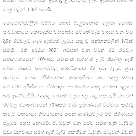
සමාන ජනගහනයක් ඇති දිළිඳු රටවලට ලැබී ඇත්තේ එන්නත්
මාත්‍රාවලින් 0.3ක් පමණි.
පොරොන්දුවලින් ඔබ්බට ගොස් බැලුවහොත් ලෝක සෞඛ්‍ය
සංවිධානයේ කොවැක්ස් ව්‍යාපෘතිය යටතේ මැයි මාසය වන විට
දිළිඳු රටවලට ලැබී ඇත්තේ ලැබිය යුතු වූ එන්නත්වලින් 1/3ක්
පමණි. එහි අර්ථය 2021 අවසන් වන විටත් එම රටවල
ජනගහනයෙන් 10%කට පමණක් එන්නත් ලැබී තිබෙනු ඇති
බවය. ඖෂධ සමාගම්වල ඒකාධිකාරය බිඳ දමා ලොව පුරා
රටවලට ඖෂධ නිෂ්පාදනය කරගැනීමට ඉඩ දෙනු සඳහා
පේටන්ට් අයිතිය හා නිෂ්පාදන තාක්ෂණය බෙදා ගන්නා ලෙසට
තම ආණ්ඩු විසින් අදාළ සමාගම් වලට බල කළ යුතු යැයි ධනවත්
රටවල ජනතාවගෙන් 70%කට වැඩි ප්‍රමාණයක් විශ්වාස කරද්දී
නරුම ධනවාදය නියෝජනය කරන ආණ්ඩුවලට එම තීරණයට
එළඹීම පහසු නොවේ. ඒ, ඔවුන් ජන වරම සමග ඇති බැඳීමට
වඩා ධනවාදය සමග ඇති බැඳීම ශක්තිමත් බැවිනි. එබැවින් ඔවුන්