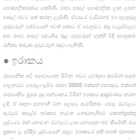
පෞද්ගලීකරණය කෙරිණි. රාජ්‍ය පාසල් පෞද්ගලික, ලාභ ලබන
පාසල් බවට පත් කරනු ලැබිණි. ඒවායේ වැඩිමහළු හා පලපුරුදු
ගුරුවරුන් සේවයෙන් ඉවත් කොට ඒ වෙනුවට අඩු වැටුප්වලට
සහ රාජ්‍ය පාසල් පද්ධතිය තුළ ගුරුවරුන් භුක්ති විඳි පහසුකම්
රහිතව තරුණ ගුරුවරුන් බඳවා ගැනිණි.
● ඉරාකය
රසායනික අවි සඟවාගෙන සිටින බවට චෝදනා කරමින් සදාම්
පාලනයට පෙරළා දැමීම සඳහා 2003දී එක්සත් ජනපදය, එක්සත්
රාජධානිය ප්‍රමුඛ යුද සන්ධානය විසින් ඉරාකය ආක්‍රමණය කරන
ලදී. ඒ සඳහා සහභාගි වන ලෙසට ඇමරිකාව සෙසු රටවලට
ඇරයුම් කළේම ඉරාකය නැවත ගොඩනැගීමේ කොන්ත්‍රාත්තු
යුද්ධයට එක් නොවන රටවලට ලබා නොදෙන බව කියමිනි. එය
ප්‍රකාශ වූ පරිදිම යුද්ධයෙන් පසුව ඉරාකයේ අති මහත් ජනතාව