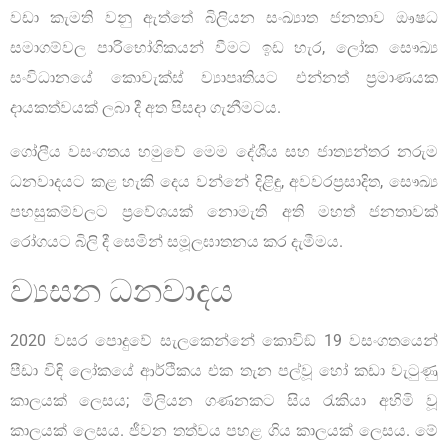
වඩා කැමති වනු ඇත්තේ බිලියන සංඛ්‍යාත ජනතාව ඖෂධ
සමාගම්වල පාරිභෝගිකයන් වීමට ඉඩ හැර, ලෝක සෞඛ්‍ය
සංවිධානයේ කොවැක්ස් ව්‍යාපෘතියට එන්නත් ප්‍රමාණයක
දායකත්වයක් ලබා දී අත පිසදා ගැනීමටය.
ගෝලීය වසංගතය හමුවේ මෙම දේශීය සහ ජාත්‍යන්තර නරුම
ධනවාදයට කළ හැකි දෙය වන්නේ දිළිඳු, අවවරප්‍රසාදිත, සෞඛ්‍ය
පහසුකම්වලට ප්‍රවේශයක් නොමැති අති මහත් ජනතාවක්
රෝගයට බිලි දී සෙමින් සමූලඝාතනය කර දැමීමය.
ව්‍යසන ධනවාදය
2020 වසර පොදුවේ සැලකෙන්නේ කොවිඞ් 19 වසංගතයෙන්
පීඩා විඳි ලෝකයේ ආර්ථිකය එක තැන පල්වූ හෝ කඩා වැටුණු
කාලයක් ලෙසය; මිලියන ගණනකට සිය රැකියා අහිමි වූ
කාලයක් ලෙසය. ජීවන තත්වය පහළ ගිය කාලයක් ලෙසය. මේ