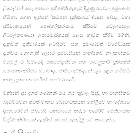
ලිබරල්වාදී වෙළඳපොළ ප්‍රතිපත්ති ඇතැම් දියුණු රටවල ප්‍රමුඛතාව
හිමිකර ගෙන ඇත්තේ ‘කම්පන ප්‍රතිකාරය’ (රාජ්‍ය දේපළ මහා
පරිමාණයෙන් පෞද්ගලීකරණය කිරීමේ වෙළඳපොළ
ලිබරල්කරණය) උපායමාර්ගයක් ලෙස භාවිත කිරීම මගිනි.
දැනුවත් ප්‍රතිචාරයක් ලබාදීමට සහ ප්‍රමාණවත් විරෝධයක්
දැක්විය නොහැකි ලෙසට පුරවැසියන් මානසිකව හා කායිකව
වියවුල් වී සිටියෙදී මතභේදාත්මක සහ ගැටලුකාරී ප්‍රතිපත්ති
සමාජගත කිරීමට ධනවාදය ජාතික අර්බුදයන් කූට ලෙස පාවිච්චි
කරනු ලබන බව එයින් පෙන්වා දෙයි.
මිනිසුන් දස දහස් ගණනක් මිය ගිය, තුවාල සිදුවූ හා මානසිකව
බිඳවට්ටවන තවත් මානව ඛේදවාචකයන් ගෝලීයව හා දේශීයව
දිගහැරෙමින් තිබියෙදී ධනවාදයේ නරුම හැසිරීම් ඓතිහාසික
සිදුවීම් කිහිපයක් ඇසුරින් මෙසේ පැහැදිලි කර ගත හැකිය.