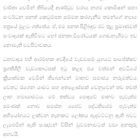
වාර්තා වෙමින් තිබියෙදී ආණ්ඩුව වරාය නගර කොමිෂන් සභා
සංවර්ධන පනත් කෙටුම්පත සම්මත කරගැනීම තමන්ගේ න්‍යාය
පත්‍රයේ මුලට ගත්තේය. ඒ, එම පනත පිළිබඳව රට තුළ ප්‍රමාණවත්
සංවාදයක් ඇතිවීමට හෝ ජනතා විරෝධයක් ගොඩනැගීමට ඉඩ
නොමැති වටපිටාවකය.
ධනවාදය එහි ආරම්භක අවදියේ වැඩවසම් යුගයට සාපේක්ෂව
ප්‍රගතිශීලී වැඩකොටසක් ඉටු කළද එය වත්මන් අවධියේ
ක්‍රියාත්මක වෙමින් තිබෙන්නේ මානව සමාජය නරුමත්වය
වෙතට රැගෙන යාමට සහ අතළොස්සක් වෙනුවෙන් තව තවත්
ලාභ හඹායාමටය. මේ තත්වය පොදුවේ මානව පැවැත්ම
පමණක් නොව සමස්ත ජෛව පද්ධතියේම පැවැත්ම
අභියෝගයට ලක්වන තැනකට ලෝකය ඇදවට්ටනු ඇති බවට
ලැබෙමින් ඇති සංඥාවන් විසින් වුවමනාවටත් වඩා අනතුරු
අඟවයි.