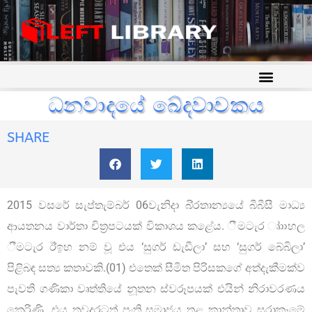
ධනවාදයේ ඛේදවාචකය
SHARE
2015 වසරේ සැප්තැම්බර් 06වැනිදා බි්‍රතාන්‍යයේ බීබීසී මාධ්‍ය
ආයතනය වාර්තා චිත්‍රපටයක් විකාශය කළේය. ීමටැර ෘ්ාාහල
ීමටැර ඊ්ඉහ නම් වූ එය ‘සුගර් ඩැඩීලා’ සහ ‘සුගර් බේබිලා’
පිළිබඳ සත්‍ය කතාවකි.(01) එතෙක් සීමිත පිරිසකගේ අත්දැකීමක්ව
පැවති ගණිකා වෘත්තියේ නූතන ස්වරූපයක් එයින් නිරාවරණය
කෙරිණි. එය තවදුරටත් පංති සමාජය තුළ කාන්තාව සූරාකෑමේ