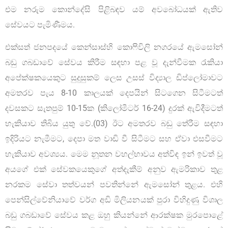
එම නරුම කොන්දේසි පිළිබඳව යම් අවබෝධයක් ඇතිව
සේවයට පැමිණීමය.
එක්සත් ජනපදයේ කෙන්සාස්හි කොෆිවිලි නගරයේ ඇමසෝන්
බඩු ගබඩාවේ සේවය කිරීම සඳහා පළ වූ දැන්වීමක රැකියා
අපේක්ෂකයෙකුට සුදුසුකම් ලෙස උසස් විද්‍යාල ඩිප්ලෝමාවට
අමතරව පැය 8-10 කාලයක් දෙපයින් සිටගෙන සිටීමටත්
දවසකට සැතපුම් 10-15ක (කිලෝමීටර් 16-24) දුරක් ඇවිදීමටත්
හැකියාව තිබිය යුතු වේ.(03) ඊට අමතරව බඩු තේරීම සඳහා
ඉදිරියට නැමීමට, දෙපා මත වාඩි වී සිටීමට සහ ඒවා එසවීමට
හැකියාව අවශ්‍යය. මෙම නූතන වහල්භාවය අත්විඳ ඉන් ඉවත් වූ
අයගේ එක් සේවකයෙකුගේ අත්දැකීම් අනුව ඇමරිකාව තුළ
නරකම සේවා තත්වයන් පවතින්නේ ඇමසෝන් තුළය. එහි
පෙන්සිල්වේනියාවේ වර්ග අඩි මිලියනයක් පුරා විහිදුණු විශාල
බඩු ගබඩාවේ සේවය කළ ඔහු කියන්නේ ආරක්ෂක මුරපොළේ