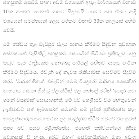
පහසුකම් සෙවීම සඳහා අවම වශයෙන් අදාළ මාර්ගයෙන් විනාඩි
10ක අමතර ගමනක් යාමට සිදුවෙයි. යාමට සහ ඒමට ආදී
වශයෙන් සමස්තයක් ලෙස වරකට විනාඩි 30ක කාලයක් අහිමි
වෙයි.
මේ තත්වය තුළ වැඩිපුර ජලය පානය කිරීමට සිදුවන ප්‍රවාහන
සේවකයන් වැසිකිළි පහසුකම් සොයමින් සිටීමේ ප්‍රතිඵලය යනු
ඔහුට සෑම රාත්‍රියකම නොබෙදූ පාර්සල් සහිතව ආපසු වාර්තා
කිරීමට සිදුවීමය. එවැනි දේ නැවත රැකියාවක් සෙවීමට සිදුවීම
තරම් ‘මාරාන්තිකය’. එබැවින් මෙම රියදුරෝ මාර්ගය පසෙකින්
වාහනය නවතා හිස් වූ ප්ලාස්ටික් ජල බෝතල් මගින් ‘ගෙදර යන
ගමන් විසඳුමක්’ සොයාගනිති. මේ බව හෙළිදරව් වීම හේතුවෙන්
ලැජ්ජාවට පත් ඇමසෝන් සමාගම එම පුවත් ප්‍රතික්ෂේප කළ
නමුදු ඡායාරූප සමග කරන ලද හෙළිදරව් කිරීම් හමුවේ එම පුවත්
සත්‍ය බව පසුව පිළිගත්තේය. එහෙත් තත්වයන්ගේ කිසිදු
වෙනසක් වී නැත. අර්ධ වහල් සේවකයින්ගේ මුත්‍රා අඩංගු