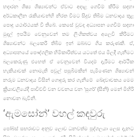
හදාරන ශිෂ්‍ය ශිෂ්‍යාවන්ට ඒවාට අදාළ ගෙවීම් කිරීම සඳහා
අර්ධකාලීන රැකියාවන්හි නිරත වීමට සිදුව තිබීම ධනවාදය තුළ
පොදු යථාර්ථයක් වී තිබේ. කෙසේ වුවද අධ්‍යාපන ගෙවීම් සඳහා
මුදල් ඉපයීම වෙනුවෙන් තම ලිංගිකත්වය අලෙවි කිරීමට
ශිෂ්‍යාවන්ට බලකෙරී තිබීම ඉන් ඔබ්බට ගිය කරුණකි. ඒ,
අධ්‍යාපනයේ පෞද්ගලික හිමිකාරිත්වය යටතේ එය මිලදී ගැනීමට
බලකෙරුණු එහෙත් ඒ වෙනුවෙන් වියදම් දැරීමට ආර්ථික
හැකියාවක් නොමැති පවුල් පසුබිමකින් පැමිණෙන ශිෂ්‍යාවන්
නරුම ධනවාදය විසින් ගොදුරු කර ගැනීමේ ඛේදවාචකය මෙම
ක්‍රියාවලියේදී පාවිච්චි වන වචනය වන ‘සුගර්’ (සීනි) මෙන් මිහිරි
නොවන බැවිනි.
‘ඇමසෝන්’ වහල් කඳවුරු
පෝබ්ස් සඟරාවට අනුව ලොව ධනවත්ම පුද්ගලයා ලෙස දැනට