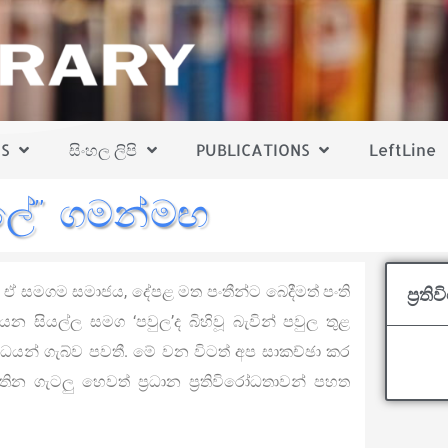
S
සිංහල ලිපි
PUBLICATIONS
LeftLine
වුලේ” ගමන්මඟ
 ඒ සමගම සමාජය, දේපළ මත පංතීන්ට බෙදීමත් පංති
ප්‍ර
 යන සියල්ල සමග ‘පවුල’ද බිහිවූ බැවින් පවුල තුළ
ිරෝධයන් ගැබ්ව පවතී. මේ වන විටත් අප සාකච්ඡා කර
න ගැටලු හෙවත් ප්‍රධාන ප්‍රතිවිරෝධතාවන් පහත