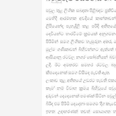
පවුල තුළ ලිංගික සබඳතා පිළිබඳව ප්‍රත
මෙහිදී ආරම්භක අවදියේ කාන්තාවන
ලිපියෙන්ද පැහැදිලි කළ පරිදි අත
දෙවියන්ට භාරවීමේ ක්‍රමයක් අනුගම
පිරිමින් සමග ලිංගිකව හැසුරුන අතර,
මුල්ම ගණිකාවන් බිහිවන්නට ඇත්තේ එ
ආසියානු රටවල නගර සෝබනියන් බවට 
ලදී. ඊට අමතරව සමහර රටවල බහු ප
කීපදෙනෙක් සමග විසීමද පැවතී ඇත.
ලංකාව තුළ අතීතයේ උඩරට පැවති එකගෙ
කෑම’ නම් විවාහ ක්‍රමය බිහිවූයේ පවු
දරුවන් දෙදෙනෙක් පමණක් සිටින පවුල
බිරිඳ එම පිරිමි දෙදෙනා සමගම ‘දීග කෑවේ
ඉහත උදාහරණත් තවත් සොයාගත හැක