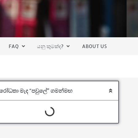
FAQ
යනු කුමක්ද?
ABOUT US
තිවිරෝධතා මැද “පවුලේ” ගමන්මඟ