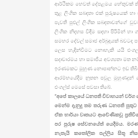
ආර්ථිකම හෙවත් දේපළමය හේතුවක් න
තුළ ලිංගික සබඳතා එක් පුරුෂයෙක් හා
පැවති පුළුල් ලිංගික සබඳතාවන්ගේ වු
ලිංගික නිදහස විඳීම සඳහා පිරිමින් හ
සමහර දේවල් සමාජ අර්බුදයක් බවටද ප
ලෙස හැඳින්වීමට නොහැකි යයි එංගල
සදාචාරමය හා සමාජීය අවශ්‍යතා මත නම්, අ
ඉරණමකට මුහුණ නොපාන්නට ඉඩ තිබි
ආරම්භයේදීම නූතන පවුල මුහුණදුන් ම
එංගල්ස් මෙසේ පවසා තිබේ.
“අපේ කාලයේ ධනපති විවාහයන් වර්ග
මෙන්ම දැනුදු තම තරුණ ධනපති පුතුට 
ඒක භාර්යා වෘතයට ආවේණිකවූ ප්‍රතිවිර
පර පුරුෂ සේවනයේත් යෙදීමය. මරණය
නැතැයි කතෝලික පල්ලිය සිතූ න