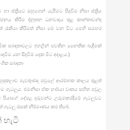
ා ස්ත්‍රියට ඔහුගෙන් යැපීමට සිදුවීම නිසා ස්ත්‍රිය
ෝජනය කිරීම (නූතන ධනවාදය තුළ කාන්තාවන්ද
වීමත් රැකියා කිරීමත් නිසා මේ වන විට මෙහි සමහර
්මික සබඳතාවලට ඉහළින් පවතින නෛතික බැඳීමක්
ාදවීම යන සිදුවීම් දෙක මීට අදාළය.)
ිංගික සබඳතා
ුදකලාව පැවතුණද පවුලේ ආරම්භක කාලය තුළත්
ෙම ගැටලුය. එමනිසා ඒක භාර්යා වෘතය සහිත පවුල
ම් පියාගේ දේපළ දරුවන්ට උරුමකරදීමේ ගැටලුවට
් ගැටලු රැසක් නිර්මාණය කර තිබේ.
 හැටි