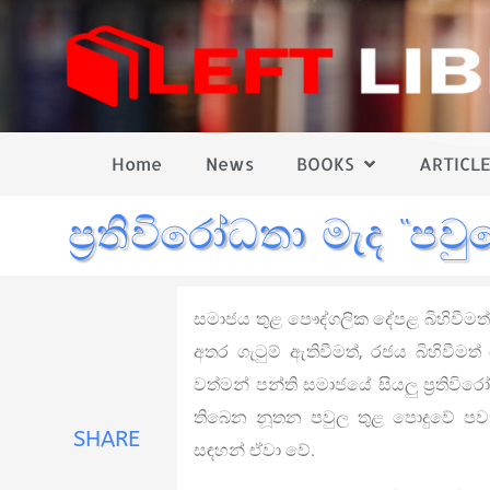
Home
News
BOOKS
ARTICLE
ප්‍රතිවිරෝධතා මැද “ප
සමාජය තුළ පෞද්ගලික දේපළ බිහිවීමත්
අතර ගැටුම් ඇතිවීමත්, රජය බිහිවීමත්
වත්මන් පන්ති සමාජයේ සියලු ප්‍රතිව
තිබෙන නූතන පවුල තුළ පොදුවේ පවති
SHARE
සඳහන් ඒවා වේ.