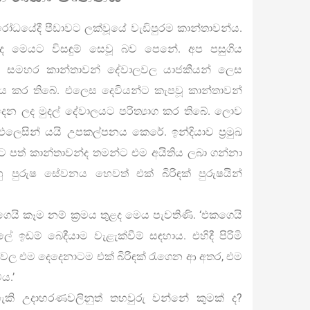
ිවිරෝධයේදී පීඩාවට ලක්වූයේ වැඩිපුරම කාන්තාවන්ය.
්ද මෙයට විසඳුම් සෙවූ බව පෙනේ. අප පසුගිය
ීතයේ සමහර කාන්තාවන් දේවාලවල යාජකීයන් ලෙස
නය කර තිබේ. එලෙස දෙවියන්ට කැපවූ කාන්තාවන්
 දෙන ලද මුදල් දේවාලයට පරිත්‍යාග කර තිබේ. ලොව
ලෙසින් යයි උපකල්පනය කෙරේ. ඉන්දියාව ප්‍රමුඛ
පත් කාන්තාවන්ද තමන්ට එම අයිතිය ලබා ගන්නා
ුරුෂ සේවනය හෙවත් එක් බිරිඳක් පුරුෂයින්
යි කෑම නම් ක්‍රමය තුළද මෙය පැවතිණි. ‘එකගෙයි
ලේ ඉඩම් බෙදීයාම වැළැක්වීම් සඳහාය. එහිදී පිරිමි
්වල එම දෙදෙනාටම එක් බිරිඳක් රැගෙන ආ අතර, එම
ය.’
ි උදාහරණවලිනුත් තහවුරු වන්නේ කුමක් ද?