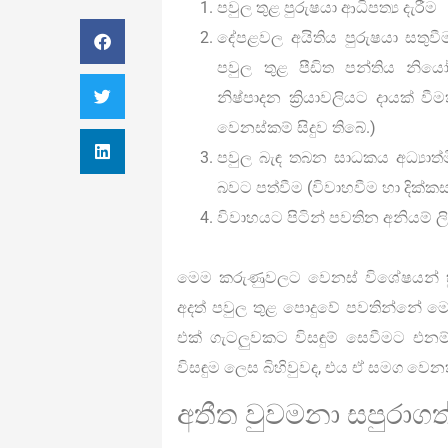
පවුල තුළ පුරුෂයා ආධිපත්‍ය දැරීම
දේපළවල අයිතිය පුරුෂයා සතුවීම හ
පවුල තුළ පීඩිත පන්තිය නිය
නිෂ්පාදන ක්‍රියාවලියට දායක් 
වෙනස්කම් සිදුව තිබේ.)
පවුල බැඳ තබන සාධකය අධ්‍යාත
බවට පත්වීම (විවාහවීම හා දික්කස
විවාහයට පිටින් පවතින අනියම් ල
මෙම කරුණුවලට වෙනස් විශේෂයන් හ
අදත් පවුල තුළ පොදුවේ පවතින්නේ ම
එක් ගැටලුවකට විසඳුම් සෙවීමට එන
විසඳුම ලෙස බිහිවුවද, එය ඒ සමග වෙනත
අතීත වුවමනා සපුරාගත්