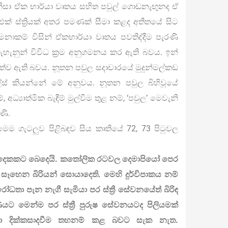
ිසා ඒක භාර්යා වෘතය සහිත පවුල් ගොඩනැඟුනද ඒ
 එක් ස්ත්‍රියක් අතර පමණක් සීමා කළද අතීතයේ සිට
වමනාකම් විසින් ඒකභාර්යා වෘතය පවතිද්දීම පැරණි
ා ගැහැනුන් විවිධ ක්‍රම අනුගමනය කර ඇති බවය. ඉන්
ත්ව ඇති බවය. නූතන පවුල සදාචාරයේ මුදුන්මල්කඩ
්ස් කියන්නේ මේ අනුවය. නූතන පවුල බිහිවූයේ
ධ්‍යාත්මික බැඳීම් මුල්වීම තුළ නම්, ‘පවුල’ මෙවැනි
ණි.
ෙම ගැටලුව පිළිබඳව සිය කෘතියේ 72, 73 පිටුවල
 දෙකකට බෙදෙයි. කතෝලික රටවල දෙමාපියෝ පෙර
සෑහෙන බිරියන් සොයාදෙති. මෙහි දුර්විපාකය නම්
ෝධතා පැන නැගී සැමියා පර ස්ත්‍රී සේවනයේත් බිරිඳ
ට මෙන්ම පර ස්ත්‍රී පුරුෂ සේවනයටද පිලියමක්
ිසා දික්කසාදවීම තහනම් කළ බවට සැක නැත.