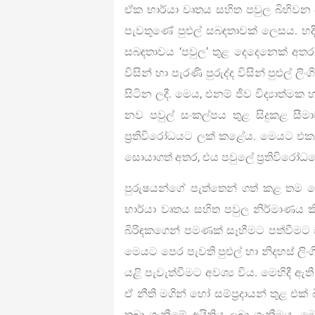
ඒක භාර්යා වෘතය සහිත පවුල බිහිවන වි
පැවතුණේ පුළුල් සබඳතාවක් ලෙසය. හදි
සබඳතාවය ‘පවුල’ තුළ දෙදෙනෙක් අතර ස
විසින් හා පැරණි පුරුද්ද විසින් පුළුල් 
සිටින ලදී. මෙය, එනම් ජීව විද්‍යාත්මක 
නව පවුල් සංකල්පය තුළ සිදුකළ සී
ප්‍රතිවිරෝධයට ලක් කළේය. මෙයට එක
සොයාගත් අතර, එය පවුලේ ප්‍රතිවිරෝධ
පුරුෂයන්ගේ පැත්තෙන් ගත් කළ තම 
භාර්යා වෘතය සහිත පවුල නිර්මාණය කිර
බිරිඳකගෙන් පමණක් සෑහීමට පත්වීමට 
මෙයට පෙර පැවති පුළුල් හා නිදහස් ලිං
යළි පැවැත්වීමට අවශ්‍ය විය. මෙහිදී ඇත
ඒ නීති මගින් හෝ සම්ප්‍රදායන් තුළ එක
තබා ගැනීමේ අයිතිය ලබා ගැනීමය. ම