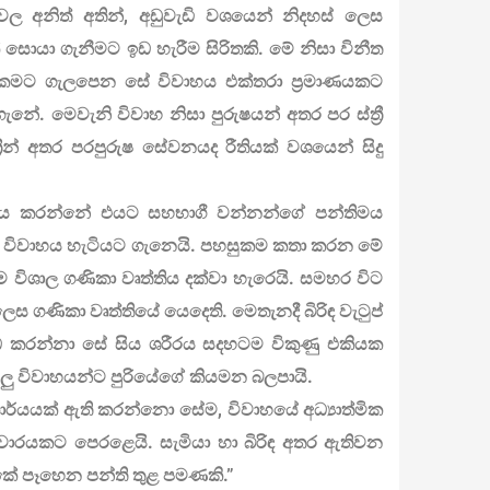
වල අනිත් අතින්, අඩුවැඩි වශයෙන් නිදහස් ලෙස
ක් සොයා ගැනීමට ඉඩ හැරීම සිරිතකි. මේ නිසා විනීත
ිකමට ගැලපෙන සේ විවාහය එක්තරා ප්‍රමාණයකට
නේ. මෙවැනි විවාහ නිසා පුරුෂයන් අතර පර ස්ත්‍රී
රීන් අතර පරපුරුෂ සේවනයද රීතියක් වශයෙන් සිදු
ණය කරන්නේ එයට සහභාගී වන්නන්ගේ පන්තිමය
 විවාහය හැටියට ගැනෙයි. පහසුකම කතා කරන මේ
 විශාල ගණිකා වෘත්තිය දක්වා හැරෙයි. සමහර විට
ලෙස ගණිකා වෘත්තියේ යෙදෙති. මෙතැනදී බිරිඳ වැටුප්
කරන්නා සේ සිය ශරීරය සදහටම විකුණු එකියක
ලු විවාහයන්ට පුරියේගේ කියමන බලපායි.
කාර්යයක් ඇති කරන්නො සේම, විවාහයේ අධ්‍යාත්මික
ාචාරයකට පෙරළෙයි. සැමියා හා බිරිඳ අතර ඇතිවන
්කේ පෑහෙන පන්ති තුළ පමණකි.”