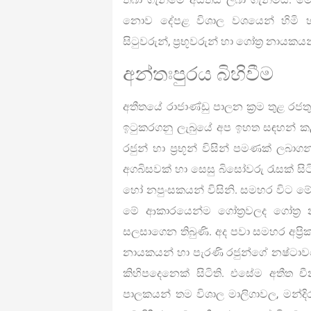
නොව දේපළ විශාල වශයෙන් හිමි හා 
සිටුවරුන්, ප්‍රභූවරුන් හා ගෝත්‍ර නාය
අන්තඃපුරය බිහිවීම
අතීතයේ රාජාණ්ඩු පාලන ක්‍රම තුළ රජ
ඉටුකරගනු ලැබුයේ අප ඉහත සඳහන් කළ ල
රජුන් හා ප්‍රභූන් විසින් පමණක් ලබා
අගබිසවක් හා සෙසු බිසෝවරු රැසක් සිටි
හෝ නපුංසකයන් විසිනි. සමහර විට මේ
මේ ආකාරයෙන්ම ගෝත්‍රවලද ගෝත්‍ර 
සලසාගෙන තිබුණි. අද පවා සමහර අප්‍රික
නායකයන් හා පැරණි රජුන්ගේ නෂ්ටාවශේ
කිහිපදෙනෙක් සිටිති. එසේම අතීත චීනය
පාලකයන් තම විශාල මාලිගාවල, මන්දි