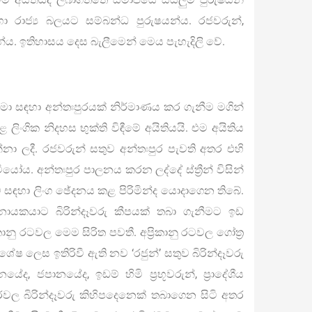
රාජ්‍ය බලයට සම්බන්ධ පුරුෂයන්ය. රජවරුන්,
කයන්ය. ඉතිහාසය දෙස බැලීමෙන් මෙය පැහැදිලි වේ.
තුමා සඳහා අන්තඃපුරයක් නිර්මාණය කර ගැනීම මගින්
ිංගික නිදහස භුක්ති විඳීමේ අයිතියයි. එම අයිතිය
ගන්නා ලදී. රජවරුන් සතුව අන්තඃපුර පැවති අතර එහි
යෝය. අන්තඃපුර පාලනය කරන ලද්දේ ස්ත්‍රීන් විසින්
 සඳහා ලිංග ඡේදනය කළ පිරිමින්ද යොදාගෙන තිබේ.
නායකයාට බිරින්දෑවරු කීපයක් තබා ගැනීමට ඉඩ
ානු රටවල මෙම සිරිත පවතී. අප්‍රිකානු රටවල ගෝත්‍ර
ෂ ලෙස ඉතිරිවී ඇති නව ‘රජුන්’ සතුව බිරින්දෑවරු
ේද, ජපානයේද, ඉඩම් හිමි ප්‍රභූවරුන්, ප්‍රාදේශීය
රවල බිරින්දෑවරු කිහිපදෙනෙක් තබාගෙන සිටි අතර