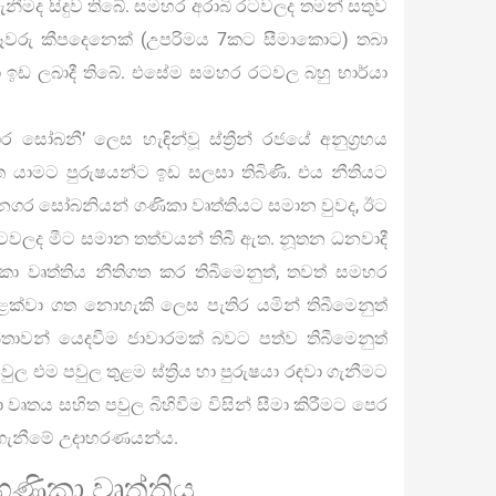
ගැනීමද සිදුව තිබේ. සමහර අරාබි රටවලද තමන් සතුව
්දෑවරු කීපදෙනෙක් (උපරිමය 7කට සීමාකොට) තබා
ා ඉඩ ලබාදී තිබේ. එසේම සමහර රටවල බහු භාර්යා
ෝබනී’ ලෙස හැඳින්වූ ස්ත්‍රීන් රජයේ අනුග්‍රහය
 යාමට පුරුෂයන්ට ඉඩ සලසා තිබිණි. එය නීතියට
ගර සෝබනියන් ගණිකා වෘත්තියට සමාන වුවද, ඊට
වලද මීට සමාන තත්වයන් තිබී ඇත. නූතන ධනවාදී
ා වෘත්තිය නීතිගත කර තිබීමෙනුත්, තවත් සමහර
ක්වා ගත නොහැකි ලෙස පැතිර යමින් තිබීමෙනුත්
්තාවන් යෙදවීම ජාවාරමක් බවට පත්ව තිබීමෙනුත්
 එම පවුල තුළම ස්ත්‍රිය හා පුරුෂයා රඳවා ගැනීමට
ෘතය සහිත පවුල බිහිවීම විසින් සීමා කිරීමට පෙර
 කර ගැනීමේ උදාහරණයන්ය.
ගණිකා වෘත්තිය