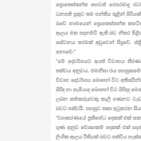
ප්‍රොතෙස්තන්ත හෙවත් රෙපරමාදු රට
ධනපති පුතුට තම පන්තිය තුළින් බිරිය
බවේ නාමයෙන් ප්‍රොතෙස්තන්ත කපට
ආලය මත පදනම්වී ඇති බව නිතර පිළිගැ
සේවනය තරමක් අඩුවෙන් සිදුවේ. ස්ත්‍
නොවේ.”
“මේ දෙවර්ගයට අයත් විවාහය තීර
තත්වය අනුවය. එමනිසා එය පහසුකමේ
විවාහ දෙවර්ගය බොහෝ විට අතිශයින්ම
බිරිඳ හා සැමියාද බොහෝ විට බිරිඳද මෙ
ලබන කම්කරුවෙකු කෑලි ගණනට වැඩ 
බවට පත්වයි. පහසුව තකා ඉටුකරන සිය
“ව්‍යාකරණයේ ප්‍රතිශේධ දෙකක් එක් ස
ගුණ අනුව වේශ්‍යාකම් දෙකක් එක් සද
ලිංගික ආලය රීතියක් බවට පත්විය හැක