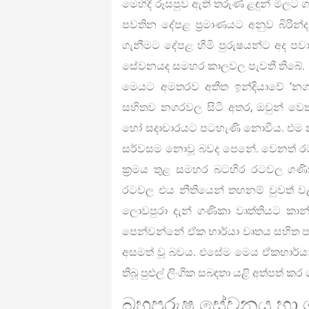
මෙහිදී රූසපුව ඇති තරුණ ළඳුන් මිලට 
පවතින දේපළ ප්‍රමාණයට අනුව බිරින
ගැනීමට දේපළ හිමි පුරුෂයන්ට අද පව
සේවනයද සමහර කාලවල පැවතී තිබේ.
මෙයට අමතරව අතීත ඉන්දියාවේ ‘නගර ස
සහිතව නගරවල සිටි අතර, ඔවුන් වෙත
හෝ සදාචාරයට පටහැණි නොවීය. එම න
සර්වසම නොවූ බවද පෙනේ. වෙනත් රට
ක්‍රමය තුළ සමහර බටහිර රටවල ගණික
රටවල එය නීතියෙන් තහනම් වුවත් වළ
ලොවපුරා දැන් ගණිකා වෘත්තියට කාන
පෙන්වන්නේ ඒක භාර්යා වෘතය සහිත පවුල
අසමත් වූ බවය. එසේම මෙය ඒකභාර්යා ව
තිබූ පුළුල් ලිංගික සබඳතා යළි අත්පත්
බහුපුරුෂ සේවනය හා 