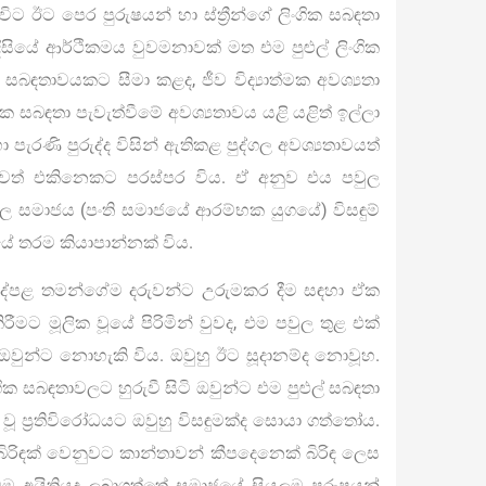
ට ඊට පෙර පුරුෂයන් හා ස්ත්‍රීන්ගේ ලිංගික සබඳතා
සියේ ආර්ථිකමය වුවමනාවක් මත එම පුළුල් ලිංගික
බඳතාවයකට සීමා කළද, ජීව විද්‍යාත්මක අවශ්‍යතා
ලිංගික සබඳතා පැවැත්වීමේ අවශ්‍යතාවය යළි යළිත් ඉල්ලා
හා පැරණි පුරුද්ද විසින් ඇතිකළ පුද්ගල අවශ්‍යතාවයත්
මාවත් එකිනෙකට පරස්පර විය. ඒ අනුව එය පවුල
ල සමාජය (පංති සමාජයේ ආරම්භක යුගයේ) විසඳුම්
යේ තරම කියාපාන්නක් විය.
දේපළ තමන්ගේම දරුවන්ට උරුමකර දීම සඳහා ඒක
ීමට මූලික වූයේ පිරිමින් වුවද, එම පවුල තුළ එක්
ඔවුන්ට නොහැකි විය. ඔවුහු ඊට සූදානම්ද නොවූහ.
ගික සබඳතාවලට හුරුවී සිටි ඔවුන්ට එම පුළුල් සබඳතා
ි වූ ප්‍රතිවිරෝධයට ඔවුහු විසඳුමක්ද සොයා ගත්තෝය.
් බිරිඳක් වෙනුවට කාන්තාවන් කීපදෙනෙක් බිරිඳ ලෙස
ෙම අයිතියද ලබාගත්තේ සමාජයේ සියලුම පුරුෂයන්