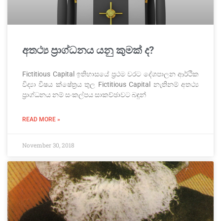
අතථ්‍ය ප්‍රාග්ධනය යනු කුමක් ද?
Fictitious Capital ඉතිහාසයේ ප්‍රථම වරට දේශපාලන ආර්ථික
විද්‍යා විෂය ක්ෂේත්‍රය තුල Fictitious Capital නැතිනම් අතථ්‍ය
ප්‍රාග්ධනය නම් සංකල්පය සාකච්ඡාවට බඳුන්
READ MORE »
November 30, 2018