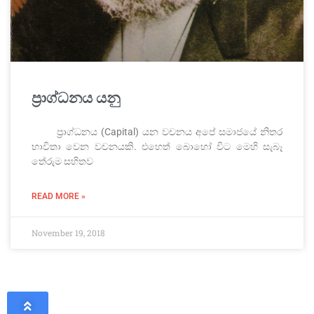
ප්‍රාග්ධනය යනු
ප්‍රාග්ධනය (Capital) යන වචනය අපේ සමාජයේ නිතර
භාවිතා වෙන වචනයකි. එහෙත් බොහෝ විට මෙහි සැබෑ
තේරුම සහිතව
READ MORE »
November 19, 2018