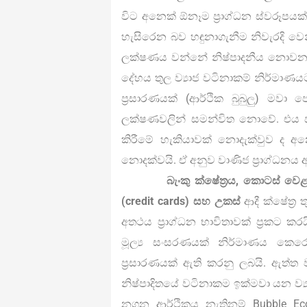
විට අනෙක් ඕනෑම ප්‍රාග්ධන ස්වරූපයක්
හැසිරෙන බව හඳුනාගැනීම නිවැරදි වෙන්
ලක්ෂණය වන්නේ නිෂ්පාදනීය නොවන මූල
දේහය තුල ව්‍යාජ වටිනාකම් නිර්මාණයට 
ප්‍රසාරණයක් (ආර්ථික බුබුලු) මවා ප
ලක්ෂණවලින් සමන්විත නොවේ. එය ඍජ
කිරීමේ හැකියාවක් නොදැක්වුව ද අන
නොදක්වයි. ඒ අනුව වාණිජ ප්‍රාග්ධනය අ
බැංකු ක්ෂේත්‍රය, කොටස් වෙළඳපොල
(credit cards) සහ උකස්
ආදී ක්ෂේත්‍ර
අතථය ප්‍රාග්ධන භාවිතාවක් ප්‍රකට ක
මූල්‍ය සංසරණයක් නිර්මාණය කෙර
ප්‍රසාරණයක් ඇති කරනු ලබයි. ඇත්ත
නිෂ්පාදිතයේ වටිනාකම ඉක්මවා යන ව්‍යා
නගන ආර්ථිකය නැතිනම් Bubble 