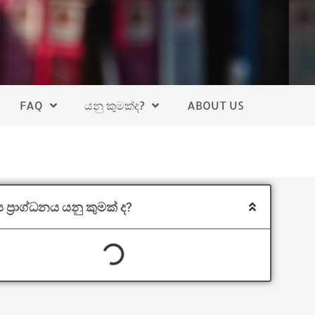
FAQ
යනු කුමක්ද?
ABOUT US
ය ප්‍රාග්ධනය යනු කුමක් ද?