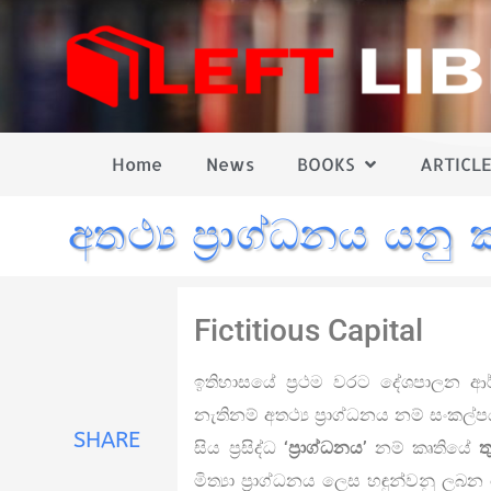
Home
News
BOOKS
ARTICLE
අතථ්‍ය ප්‍රාග්ධනය යනු 
Fictitious Capital
ඉතිහාසයේ ප්‍රථම වරට දේශපාලන ආර්ථි
නැතිනම් අතථ්‍ය ප්‍රාග්ධනය නම් සංකල
SHARE
සිය ප්‍රසිද්ධ
‘ප්‍රාග්ධනය’
නම් කෘතියේ
ත
මිත්‍යා ප්‍රාග්ධනය ලෙස හඳුන්වනු ල