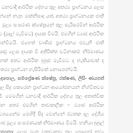
 ධනවාදී ආර්ථික දේහය තුල අතථ්‍ය ප්‍රාග්ධනය ලෙස
නේ නැත. මක්නිසාද යත්, අතථ්‍ය ප්‍රාග්ධනයක ජාති
්‍ය සංසරණ ක්ෂේත්‍රයන් තුල සැරිසරමින් ආර්ථික
(මුදල් මැවීමට) දායක වීමයි. එමගින් ව්‍යාජ ආර්ථික
ෙන්වීමයි. එහෙත් වාණිජ ප්‍රාග්ධනය එවැනි ජාති
ු ලෙස දායක වී අතිරික්ත වටිනාකම් නිර්මාණය
ෙක් අතට ආර්ථික බුබුළු මැවීමට ද හැකියාවක් ද
තථ්‍ය ප්‍රාග්ධන හැසිරීමක් නොපෙන්වයි.
, සම්ප්‍රේෂණ ක්ෂේත්‍ර, රක්ෂණ, ලීසිං ණයපත්
 තුල සිදු කෙරෙන ප්‍රාග්ධන ආයෝජනයන් නිශ්චිතවම
රයි. මෙමගින් ධනවාදී ආර්ථික දේහය තුල අතාත්වික
ෙන අතර එමගින් තාවකාලික – ව්‍යාජ ආර්ථික
 වශයෙන්ම මෙහිදී සිදු වෙන්නේ රටතක දල දේශීය
ජ මූල්‍ය සංසරණයක් නිර්මාණය වීමයි. භනියා බුබුල්
Economy ලෙස මෑත වකවානුව තුල බොහෝ නව-