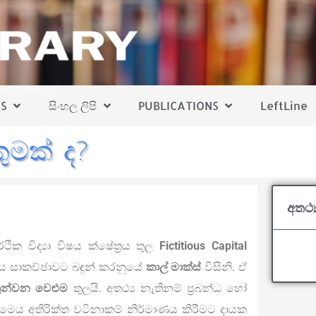
S
සිංහල ලිපි
PUBLICATIONS
LeftLine
කුමක් ද?
අතථ්‍
ක විද්‍යා විෂය ක්ෂේත්‍රය තුල
Fictitious Capital
්පය සාකච්ඡාවට බඳුන් කරනුයේ
කාල් මාක්ස්
විසිනි. ඒ
ුන්වන වෙළුම
තුලයි. අතථ්‍ය නැතිනම් ප්‍රබන්ධ හෝ
බන මෙය අතිරික්ත වටිනාකම් නිර්මාණය කිරීමට දායක