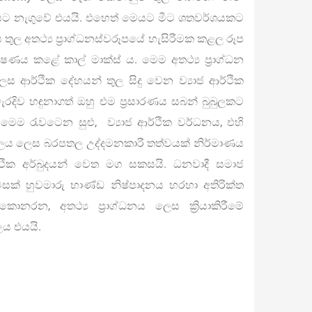
ර්ශයට නැගුවේ එයයි. එහෙත් මෙයට මීට ශතවර්ශයකට
තුල අතථ්‍ය ප්‍රාග්ධනස්වරූපයේ හැසිරීමක කළල රූප
ණය කළේ කාල් මාක්ස් ය. මෙම අතථ්‍ය ප්‍රාග්ධන
ලෙස ආර්ථික දේහයන් තුල සිදු වෙන ව්‍යාජ ආර්ථික
රදිව හඳුනාගත් ඔහු එම ප්‍රසාරණය සබන් බුබුලකට
මෙම රැවටෙන සුළු, ව්‍යාජ ආර්ථික වර්ධනය, එහි
තිඵලය ලෙස බරපතල උද්දමනකාරී තත්වයක් නිර්මාණය
ථික අර්බුදයන් වෙත මග සකසයි. ධනවාදී සමාජ
ටසක් හුවමාරු භාණ්ඩ නිෂ්පාදනය හරහා අතිරික්ත
ොනරන, අතථ්‍ය ප්‍රාග්ධනය ලෙස ක්‍රියාකිරීමේ
ලය එයයි.