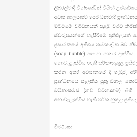
ලිබරල්වාදී චින්තකයින් විසින් උත්ක
අධික කාලයකට පෙර ධනවාදී ප්‍රාග්ධනය 
මට්ටමේ වර්ධනයක් පළමු වරට නිරීක්ෂ
ස්වරූපයන්ගේ හැසිරීමේ ප්‍රතිඵලයක් 
ප්‍රසාරණයේ අතිශය තාවකාලික බව නිවැ
(soap bubble) සමාන කොට දැක්වීය. 
නොවැළැක්විය හැකි තර්කානුකූල ප්‍ර
කරන අතර අවසානයේ දී ගැඹුරු අර්
ප්‍රාග්ධනයේ සැලකිය යුතු විශාල කො
වටිනාකමස් (නව වටිනාකම්) බිහි ක
නොවැළැක්විය හැකි තර්කානුකූල ප්‍රතිඵ
විමර්ශන