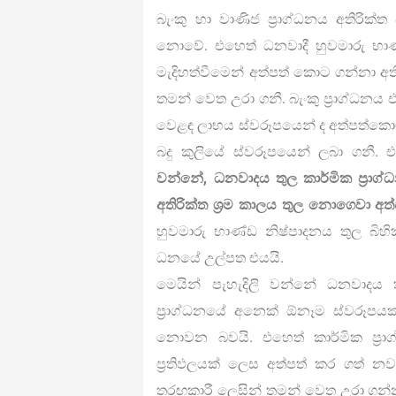
බැංකු හා වාණිජ ප්‍රාග්ධනය අතිරික
නොවේ. එහෙත් ධනවාදී හුවමාරු භාණ්ඩ 
මැදිහත්වීමෙන් අත්පත් කොට ගන්නා අ
තමන් වෙත උරා ගනී. බැංකු ප්‍රාග්ධනය 
වෙළඳ ලාභය ස්වරූපයෙන් ද අත්පත්ක
බදු කුලියේ ස්වරූපයෙන් ලබා ගනී.
වන්නේ, ධනවාදය තුල කාර්මික ප්‍රාග්ධන 
අතිරික්ත ශ්‍රම කාලය තුල නොගෙවා අත්
හුවමාරු භාණ්ඩ නිෂ්පාදනය තුල බි
ධනයේ උල්පත එයයි.
මෙයින් පැහැදිලි වන්නේ ධනවාදය ත
ප්‍රාග්ධනයේ අනෙක් ඕනෑම ස්වරූපය
නොවන බවයි. එහෙත් කාර්මික ප්‍රාග්
ප්‍රතිඵලයක් ලෙස අත්පත් කර ගත් 
තරඟකාරී ලෙසින් තමන් වෙත උරා ගන්නා