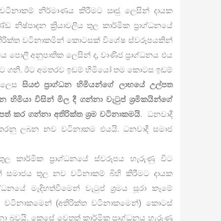
්ත වටිනාකම් නිර්මාණය කිරීමට ඍජු ලෙසින් දායක
නිෂ්පාදන ක්‍රියාවලිය තුල කාර්මික ප්‍රාග්ධනයේ
තිරික්ත වටිනාකමින් කොටසක් විශේෂ ස්වරූපයකින්
එය පොලී අනුපාතික ලෙසින් ද, වාණිජ ප්‍රාග්ධනය එය
ොට ගනී. ඊට අමතරව ඉඩම් හිමියෝ තම කොටස ඉඩම්
 එලෙස
සියළු ප්‍රාග්ධන හිමියන්ගේ ලාභයේ උල්පත
හිමියා විසින් මිල දී ගන්නා වැටුප් ශ්‍රමිකයින්ගේ
පත් කර ගන්නා අතිරික්ත ශ්‍රම වටිනාකමයි
. ධනවාදී
හිකරනු ලබන නව වටිනාකම එයයි. ධනවාදී සමාජ
ුල කාර්මික ප්‍රාග්ධනයේ ස්වරූපය හැරුණු විට
ක් සමාජය තුල නව වටිනාකම් බිහි කිරීමට දායක
ධනයේ මැදිහත්වීමෙන් වැටුප් ශ්‍රමය සූරා කෑමේ
නව වටිනාකමෙන් (අතිරික්ත වටිනාකමෙන්) කොටස්
 බවයි. කෙසේ වෙතත් කාර්මික ප්‍රාග්ධනය හැරුණු