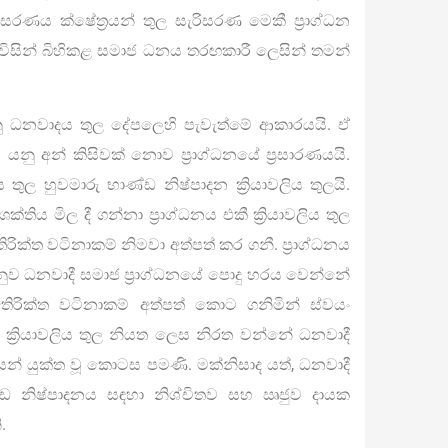
රණය ක්ෂේත්‍රයන් තුල සැරිසරණ මෙකී ප්‍රාග්ධන
විසින් බිහිකළ සමාජ ධනය තරඟකාරී ලෙසින් තමන්
නු ධනවාදය තුල දේපලෙහි පැවැත්මේ ආකාරයයි. ඒ
 යනු අන් කිසිවක් නොව ප්‍රාග්ධනයේ ප්‍රසාරණයයි.
ුල හුවමාරු භාණ්ඩ නිෂ්පාදන ක්‍රියාවලිය තුලයි.
්තිය මිල දී ගන්නා ප්‍රාග්ධනය එකී ක්‍රියාවලිය තුල
ිරික්ත වටිනාකම් නිමවා අත්පත් කර ගනී. ප්‍රාග්ධනය
ඒ අනුව ධනවාදී සමාජ ප්‍රාග්ධනයේ පොදු හරය වෙන්නේ
 අතිරික්ත වටිනාකම් අත්පත් කොට ගනිමින් ස්වයං
ිත ක්‍රියාවලිය තුල නියත ලෙස නිරත වන්නේ ධනවාදී
පයෙන් යුක්ත වූ කොටස පමණි. මක්නිසාද යත්, ධනවාදී
ාණ්ඩ නිෂ්පාදනය සඳහා නිශ්චිතව සහ ඍජුව දායක
.