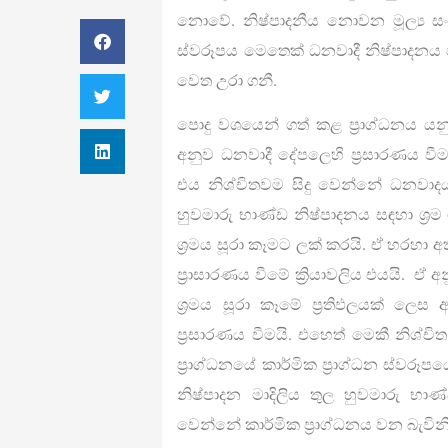
නොවේ. නිෂ්පාදනීය නොවන මූල්‍ය සංස
ස්වරූපය මෙතෙක් ධනවාදී නිෂ්පාදනය 
වෙත උරා ගනී.
පොදු වශයෙන් ගත් කළ ප්‍රාග්ධනය ය
අනුව ධනවාදී දේපලෙහි ප්‍රසාරණය වීම
එය නිශ්චිතවම සිදු වෙන්නේ ධනවාදය ත
හුවමාරු භාණ්ඩ නිෂ්පාදනය සඳහා ශ්‍රම ශක
ශ්‍රමය සූරා කෑමට ලක් කරයි. ඒ හරහා අත
ප්‍රාසාරණය වීමේ ක්‍රියාවලිය එයයි. 
ශ්‍රමය සූරා කෑමේ ප්‍රතිඵලයක් ලෙස
ප්‍රසාරණය වීමයි. එහෙත් මෙකී නිශ්ච
ප්‍රාග්ධනයේ කාර්මික ප්‍රාග්ධන ස්වරූ
නිෂ්පාදන මාදිලිය තුල හුවමාරු භ
වෙන්නේ කාර්මික ප්‍රාග්ධනය වන බැවිනි