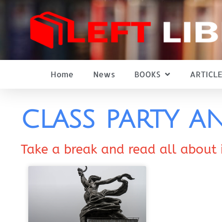
Home
News
BOOKS
ARTICLE
class party a
Take a break and read all about 