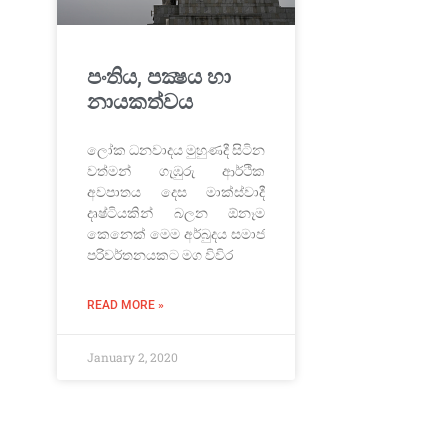
පංතිය, පක්‍ෂය හා
නායකත්වය
ලෝක ධනවාදය මුහුණදී සිටින
වත්මන් ගැඹුරු ආර්ථික
අවපාතය දෙස මාක්ස්වාදී
දෘෂ්ටියකින් බලන ඕනෑම
කෙනෙක් මෙම අර්බුදය සමාජ
පරිවර්තනයකට මග විවිර
READ MORE »
January 2, 2020