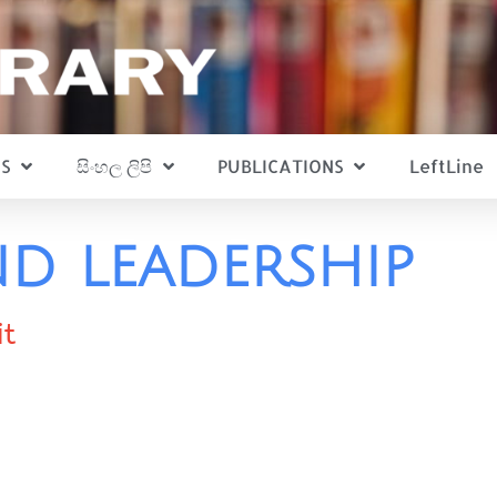
S
සිංහල ලිපි
PUBLICATIONS
LeftLine
nd leadership
it