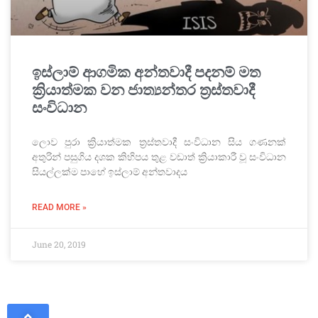
ඉස්ලාම් ආගමික අන්තවාදී පදනම් මත
ක්‍රියාත්මක වන ජාත්‍යන්තර ත්‍රස්තවාදී
සංවිධාන
ලොව පුරා ක්‍රියාත්මක ත්‍රස්තවාදී සංවිධාන සිය ගණනක්
අතුරින් පසුගිය දශක කිහිපය තුළ වඩාත් ක්‍රියාකාරී වූ සංවිධාන
සියල්ලක්ම පාහේ ඉස්ලාම් අන්තවාදය
READ MORE »
June 20, 2019