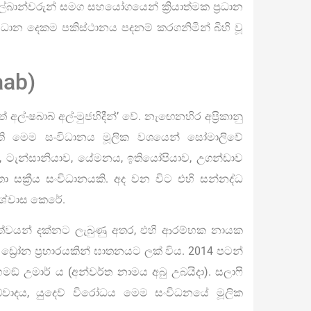
බාන්වරුන් සමග සහයෝගයෙන් ක්‍රියාත්මක ප්‍රධාන
ංවිධාන දෙකම පකිස්ථානය පදනම් කරගනිමින් බිහි වූ
aab)
්-ෂබාබ් අල්-මුජහිදීන්’ වේ. නැඟෙනහිර අප්‍රිකානු
ඇති මෙම සංවිධානය මූලික වශයෙන් සෝමාලිවේ
ව, ටැන්සානියාව, යේමනය, ඉතියෝපියාව, උගන්ඩාව
 සක්‍රීය සංවිධානයකි. අද වන විට එහි සන්නද්ධ
ිශ්වාස කෙරේ.
රිත්වයන් දක්නට ලැබුණු අතර, එහි ආරම්භක නායක
්‍රෝන ප්‍රහාරයකින් ඝාතනයට ලක් විය. 2014 පටන්
ඞ් උමාර් ය (අන්වර්ත නාමය අබු උබයිදා). සලාෆි
බ්වාදය, යුදෙව් විරෝධය මෙම සංවිධනයේ මූලික