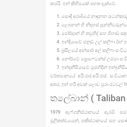
කරයි. ඉන් කිහිපයක් පහත දැක්වේ.
සෞදි අරාබියේ නාඳුනන සටන්ක
ලෙබනන් හි නිදහස් සුන්නිවරුන්ගේ
ජෝර්දාන් හි තවුහිද් සහ ජිහාඞ් 
ඉන්දියාවේ ජනූඞ් උල් කලිෆා ඊහ් 
බ්‍රසීලයේ අන්සාර් අල් කලිෆා සංව
නෝර්වේ ප්‍රොෆෙටන්ස් උම්මා සං
ඉන්දුනීසියාවේ මුජහිදීන් ඉන්දුනීසි
වර්තමානයේ අයි.එස්.අයි.එස්. සංවි
අතර, ඉන් හරි අඩක් ලොව පුරා රටවල් 1
තලේබාන් ( Taliban 
1979 ඇෆ්ගනිස්ථානයේ ඇරඹි සම
මූලිකත්වයෙන්, පකිස්ථානයේ සහ සෞදි