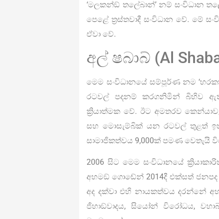
‘මලකන්ඞ් තලේබාන්’ නම් සංවිධාන තලේ
පෙළේ ත්‍රස්තවාදී සංවිධාන වේ. මේ ස
ඒවා වේ.
අල් ෂබාබ් (Al Shab
මෙම සංවිධානයේ සම්පූර්ණ නම ‘හරකත් අල
රටවල් පදනම් කරගනිමින් බිහිව 
ක්‍රියාත්මක වේ. ඊට අමතරව කෙන්යා
සහ මොසැම්බික් යන රටවල් තුළත් ඉතා
සාමාජිකත්වය 9,000ක් පමණ වෙතැයි ව
2006 සිට මෙම සංවිධානයේ ක්‍රියාකා
අහමඞ් ගොඬේන් 2014දී එක්සත් ජනපද ඩ
අද දක්වා එහි නායකත්වය දරන්නේ අහම
ජිහාඞ්වාදය, සියෝන් විරෝධය, වහා