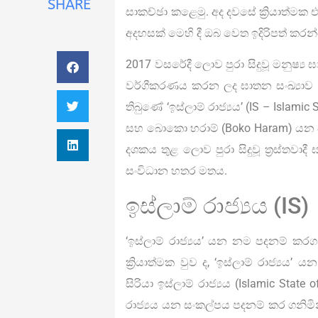
SHARE
සාකච්ඡා කළෙමු. අද දවසේ ක්‍රියාත්මක එ
අදහසක් මෙහි දී ඔබ වෙත ඉදිරිපත් කරන
2017 වසරේදී ලොව පුරා සිදුවූ මනුෂ්‍ය ඝාතන
වර්ගීකරණය කරන ලද ඝාතන සංඛ්‍යාව 18,
තිබුණේ ‘ඉස්ලාම් රාජ්‍යය’ (IS – Islamic
සහ බොකො හරාම් (Boko Haram) යන සංව
දශකය තුළ ලොව පුරා සිදුවූ ත්‍රස්තව
සංවිධාන හතර මතය.
ඉස්ලාම් රාජ්‍යය (IS)
‘ඉස්ලාම් රාජ්‍යය’ යන නම පදනම් ක
ක්‍රියාත්මක වුව ද, ‘ඉස්ලාම් රාජ්‍ය
සිරියා ඉස්ලාම් රාජ්‍යය (Islamic State
රාජ්‍යය යන සංකල්පය පදනම් කර ගනිමි