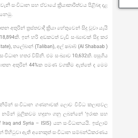
වැනි සංවිධාන සහ ඒවායේ ක්‍රියාකාරීත්වය පිළිබඳ දළ
්නෙමු.
 අතුරින් ත්‍රස්තවාදී ක්‍රියා හේතුවෙන් සිදු වූවා යැයි
894කි. ඉන් හරි අඩකටත් වැඩි සංඛ්‍යාවක් සිදු කර
 State), තලේබාන් (Taliban), අල් ෂබාබ් (Al Shabaab )
ිධාන හතර විසිනි. එම සංඛ්‍යාව 10,632කි. පසුගිය
ාදී ඝාතන අතුරින් 44%ක පමණ වගකීම ඇත්තේ ද මෙම
රගනිමින් සංවිධාන ගණනාවක් ලොව විවිධ කලාපවල
ය’ යන නමින් මූලිකවම හඳුනා ගනු ලබන්නේ ‘ඉරාක සහ
 of Iraq and Syria – ISIS) යන සංවිධානයයි. ඉස්ලාම්
න් පිහිටුවා ඇති අනෙකුත් සංවිධාන සම්බන්ධීකරණය