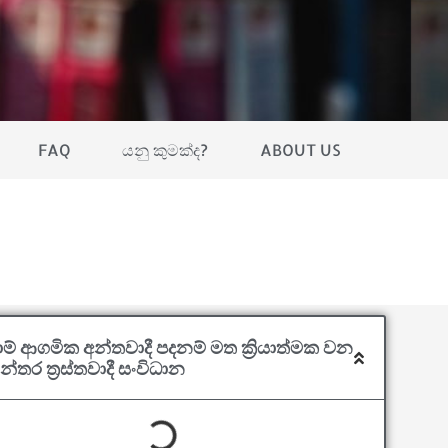
FAQ
යනු කුමක්ද?
ABOUT US
ාම් ආගමික අන්තවාදී පදනම් මත ක්‍රියාත්මක වන
යන්තර ත්‍රස්තවාදී සංවිධාන