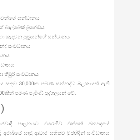
රුවන්ගේ සන්ධානය
 බාල්බෙක් බ්‍රිගේඩය
සඳහා කැඳවන පුත්‍රයන්ගේ සන්ධානය
ඉන්ද් සංවිධානය
ිධානය
විධානය
යා තිමුර් සංවිධානය
ධානය සතුව 30,000ක පමණ සන්නද්ධ බළකායක් ඇති
00කින් පමණ පැමිණි පුද්ගලයන් වේ.
)
ාජවාදී පාලනයට එරෙහිව එක්සත් ජනපදයේ
 අරාබියේ සෘජු ආධාර සහිතව මුජහිදීන් සංවිධානය