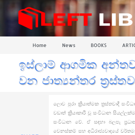
Home
News
BOOKS
ARTI
ඉස්ලාම් ආගමික අන්තවා
වන ජාත්‍යන්තර ත්‍රස්තව
ලොව පුරා ක්‍රියාත්මක ත්‍රස්තවාදී ස
වඩාත් ක්‍රියාකාරී වූ සංවිධාන සියල්ලක
සංවිධාන වේ. ඒ සඳහා බලපෑ ප්‍රධ
වෙනස්කම් සහ අධිරාජ්‍යවාදයේ වර්තම