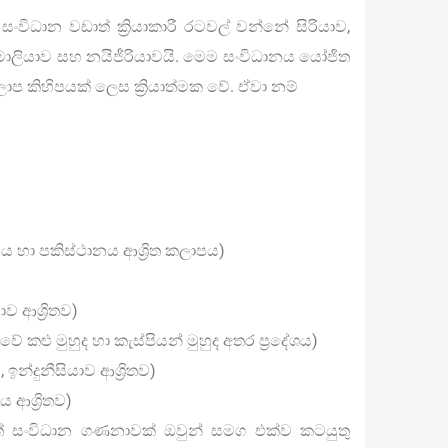
ිධාන වඩාත් ක්‍රියාකාරී රටවල් වන්නේ සිරියාව,
මාලියාව සහ නයිජීරියාවයි. මෙම සංවිධානය යෝජිත
ාප කිහිපයක් ලෙස ක්‍රියාත්මක වේ. ඒවා නම්
 හා පකිස්ථානය ආශ්‍රිත කලාපය)
ාව ආශ්‍රිතව)
කළු මුහුද හා කැස්පියන් මුහුද අතර ප්‍රදේශය)
ඉන්දුනීසියාව ආශ්‍රිතව)
 ආශ්‍රිතව)
් සංවිධාන ගණනාවක් ඔවුන් සමග එක්ව කටයුතු