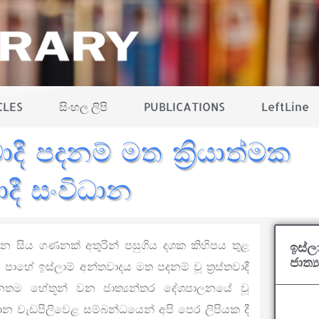
CLES
සිංහල ලිපි
PUBLICATIONS
LeftLine
දී පදනම් මත ක්‍රියාත්මක
ාදී සංවිධාන
ංවිධාන සිය ගණනක් අතුරින් පසුගිය දශක කිහිපය තුළ
ඉස්ල
ජාත්‍
්ම පාහේ ඉස්ලාම් අන්තවාදය මත පදනම් වූ ත්‍රස්තවාදී
ානතම හේතූන් වන ජාත්‍යන්තර දේශපාලනයේ වූ
ාන වැඩපිලිවෙළ සම්බන්ධයෙන් අපි පෙර ලිපියක දී