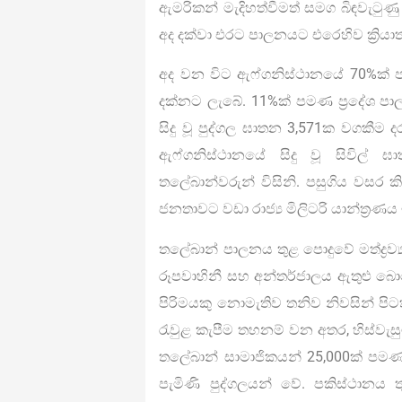
ඇමරිකන් මැදිහත්වීමත් සමග බිඳවැටු
අද දක්වා එරට පාලනයට එරෙහිව ක්‍රිය
අද වන විට ඇෆ්ගනිස්ථානයේ 70%ක් පම
දක්නට ලැබේ. 11%ක් පමණ ප්‍රදේශ පා
සිදු වූ පුද්ගල ඝාතන 3,571ක වගකීම
ඇෆ්ගනිස්ථානයේ සිදු වූ සිවිල්
තලේබාන්වරුන් විසිනි. පසුගිය වසර කිහ
ජනතාවට වඩා රාජ්‍ය මිලිටරි යාන්ත්‍රණ
තලේබාන් පාලනය තුළ පොදුවේ මත්ද්‍රව්‍ය
රූපවාහිනී සහ අන්තර්ජාලය ඇතුළු බො
පිරිමයකු නොමැතිව තනිව නිවසින් පිටතට
රැවුළ කැපීම තහනම් වන අතර, හිස්වැස
තලේබාන් සාමාජිකයන් 25,000ක් පමණ 
පැමිණි පුද්ගලයන් වේ. පකිස්ථානය තු