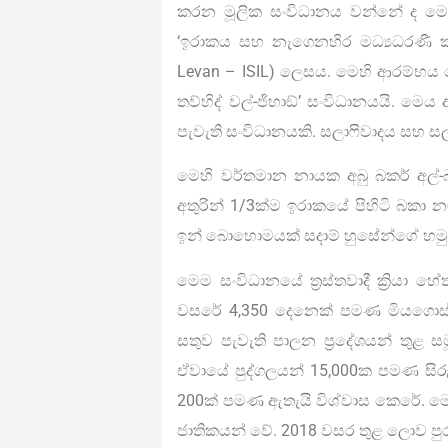
කරන මූලික සංවිධානය වන්නේ ද මෙම
‘ඉරාකය සහ නැගෙනහිර මධ්‍යධරණී කලාප
Levan – ISIL) ලෙසය. මෙහි ආරම්භය ල
තව්හිද් වල්-ජිහාඞ්’ සංවිධානයයි. ම
පැවැති සංවිධානයකි. සලාෆිවාදය සහ සලා
මෙහි වර්තමාන නායක අබු බකර් අල්-බ
අතුරින් 1/3ක්ම ඉරාකයේ පිහිටි බකා 
ඉන් බොහොමයක් සදාම් හුසේන්ගේ හමුද
මෙම සංවිධානයේ ත්‍රස්තවාදී ක්‍රියා
වසරේ 4,350 දෙනෙක් පමණ මියගොස් 
සතුව පැවැති පාලන ප්‍රදේශයන් තුළ 
ඒවායේ පුද්ගලයන් 15,000ක පමණ සිරු
200ක් පමණ ඇතැයි විශ්වාස කෙරේ. මෙ
ජාතිකයන් වේ. 2018 වසර තුළ ලොව පුරා