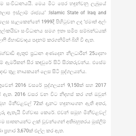
 සංවිධානයයි. මෙය මීට පෙර හඳුන්වනු ලැබූයේ
 ඉස්ලාම් රාජ්‍යය’ :Islamic State of Iraq and
ෙස සැලකෙන්නේ 1999දී පිහිටුවන ලද ‘ජමාත් අල්-
ෙය අල්-කයිඩා සංවිධානය සමග ඉතා සමීප සම්බන්ධයක්
ෆි ජිහාඞ්වාදය පදනම් කරගනිමින් බිහි වී ඇත.
ග්ඩාඩි ඇතුළු ප්‍රධාන අණදෙන නිලධාරීන් 25දෙනා
නම් ඇමරිකන් සිර කඳවුරේ සිටි සිරකරුවන්ය. එසේම
ාව තුළ නායකයන් ලෙස සිටි පුද්ගලයන්ය.
 හේතුවෙන් 2016 වසරේ පුද්ගලයන් 9,150ක් සහ 2017
ඇත. 2016 වසර වන විට නිදහස් කර ගත් ඔවුන්
සමූහ මිනීවළවල් 72ක් දැනට හඳුනාගෙන ඇති අතර,
රු ඇතැයි විශ්වාස කෙරේ. එවන් සමූහ මිනීවළවල්
ම ඝාතනයන්ට ලක් වූවන්ගෙන් අතිබහුතරය මුස්ලිම්
 ප්‍රහාර 3,670ක් එල්ල කර ඇත.