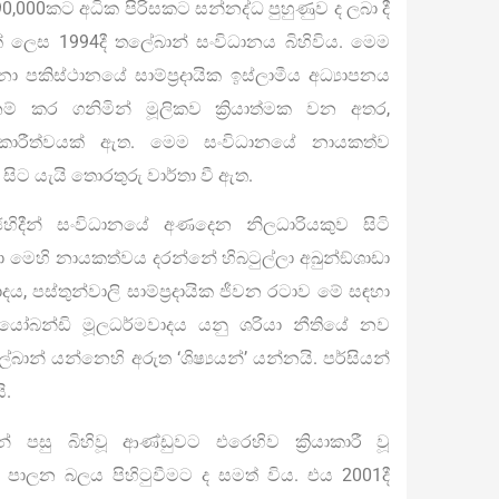
90,000කට අධික පිරිසකට සන්නද්ධ පුහුණුව ද ලබා දී
යක් ලෙස 1994දී තලේබාන් සංවිධානය බිහිවිය. මෙම
කිස්ථානයේ සාම්ප්‍රදායික ඉස්ලාමීය අධ්‍යාපනය
ම් කර ගනිමින් මූලිකව ක්‍රියාත්මක වන අතර,
ියාකාරීත්වයක් ඇත. මෙම සංවිධානයේ නායකත්ව
ිට යැයි තොරතුරු වාර්තා වී ඇත.
ිදීන් සංවිධානයේ අණදෙන නිලධාරියකුව සිටි
 මෙහි නායකත්වය දරන්නේ හිබටුල්ලා අඛුන්ඞ්ශාඩා
ය, පස්තුන්වාලි සාම්ප්‍රදායික ජීවන රටාව මේ සඳහා
යෝබන්ඩි මූලධර්මවාදය යනු ශරියා නීතියේ නව
න් යන්නෙහි අරුත ‘ශිෂ්‍යයන්’ යන්නයි. පර්සියන්
ි.
 පසු බිහිවූ ආණ්ඩුවට එරෙහිව ක්‍රියාකාරී වූ
 පාලන බලය පිහිටුවීමට ද සමත් විය. එය 2001දී