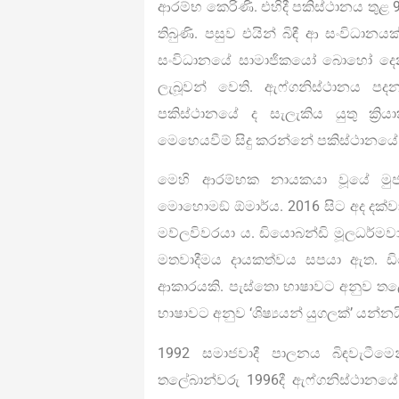
ආරම්භ කෙරිණි. එහිදී පකිස්ථානය තුළ 
තිබුණි. පසුව එයින් බිඳී ආ සංවිධාන
සංවිධානයේ සාමාජිකයෝ බොහෝ දෙනා ප
ලැබූවන් වෙති. ඇෆ්ගනිස්ථානය පදන
පකිස්ථානයේ ද සැලැකිය යුතු ක්‍ර
මෙහෙයවීම් සිදු කරන්නේ පකිස්ථානයේ ස
මෙහි ආරම්භක නායකයා වූයේ මුජහ
මොහොමඞ් ඕමාර්ය. 2016 සිට අද දක්වා
මව්ලවිවරයා ය. ඩියොබන්ඩි මූලධර්මවාද
මතවාදීමය දායකත්වය සපයා ඇත. ඩි
ආකාරයකි. පැස්තො භාෂාවට අනුව තලේබා
භාෂාවට අනුව ‘ශිෂ්‍යයන් යුගලක්’ යන්නය
1992 සමාජවාදී පාලනය බිඳවැටීමෙන්
තලේබාන්වරු 1996දී ඇෆ්ගනිස්ථානයේ