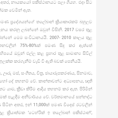
ණු අතර, නායකයෝ පකිස්ථානයට පලා ගියහ. එදා සිට
ාත්මක වෙමින් ඇත.
ණ ප්‍රදේශයන්ගේ තලේබාන් ක්‍රියාකාරකම් බහුලව
ලනය කරනු ලබන්නේ ඔවුන් විසිනි. 2017 වසර තුළ
 දරන්නේ මෙම සංවිධානයයි. 2007- 2010 කාලය තුළ
 ඝාතනවලින් 75%-80%ක් පමණ සිදු කර ඇත්තේ
ිපයේ ඔවුන් එල්ල කළ ප්‍රහාර තුළ සාමාන්‍ය සිවිල්
ය ඉලක්ක කරගැනීම් වැඩි වී ඇති බවක් පෙනීයයි.
, ඌරු මස්, සංගීතය, චිත්‍ර, ඡායාරූපකරණය, සිනමාව,
හෝ දේ තහනම් වේ. කාන්තාවන්ට අධ්‍යාපනය, ඥාති
 යාම, ක්‍රීඩා කිරීම ආදිය තහනම් කර ඇත. පිරිමින්
ුමක් පැළඳීම අනිවාර්යය වේ. වර්තමානයේ සන්නද්ධ
සිටින අතර, ඉන් 11,000ක් පමණ විදෙස් රටවලින්
ළ ක්‍රියාත්මක ‘ටෙහ්රික් ඉ තලේබාන් පකිස්ථාන්’,