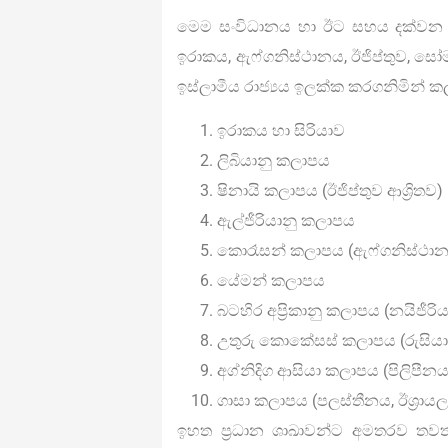
මෙම සංවිධානය හා ඊට සහය දක්වන සංව
ඉරාකය, ඇෆ්ගනිස්ථානය, ඊජිප්තුව, සෝ
ඉස්ලාමීය රාජ්‍යය ඉලක්ක කරගනිමින් කල
ඉරාකය හා සිරියාව
ලිබියානු කලාපය
ෂිනායි කලාපය (ඊජිප්තුව ආශ්‍රිතව)
ඇල්ජීරියානු කලාපය
කොරෑසන් කලාපය (ඇෆ්ගනිස්ථානය
යේමන් කලාපය
බටහිර අප්‍රිකානු කලාපය (නයිජීරිය
උතුරු කොකේසස් කලාපය (රුසියාවේ 
අග්නිදිග ආසියා කලාපය (පිලිපීනය, 
ගාසා කලාපය (පලස්තීනය, ඊශ්‍රායලය
ඉහත ප්‍රධාන ශාඛාවන්ට අමතරව තවත