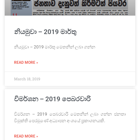
නියමුවා – 2019 මාර්තු
නියමුවා – 2019 මාර්තු මෙතනින් ලබා ගන්න
READ MORE »
March 18, 2019
විමර්ශන – 2019 පෙබරවාරි
විමර්ශන – 2019 පෙබරවාරි මෙතනින් ලබා ගන්න ජනතා
විමුක්ති පෙරමුණේ අධ්‍යාපන අංශයේ ප්‍රකාශනයකි.
READ MORE »