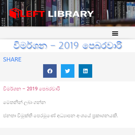
විමර්ශන – 2019 පෙබරවාරි
SHARE
විමර්ශන – 2019 පෙබරවාරි
මෙතනින් ලබා ගන්න
ජනතා විමුක්ති පෙරමුණේ අධ්‍යාපන අංශයේ ප්‍රකාශනයකි.