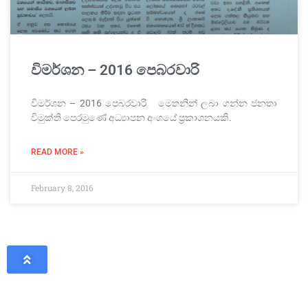
විමර්ශන – 2016 පෙබරවාරි
විමර්ශන – 2016 පෙබරවාරි මෙතනින් ලබා ගන්න ජනතා
විමුක්ති පෙරමුණේ අධ්‍යාපන අංශයේ ප්‍රකාශනයකි.
READ MORE »
February 8, 2016