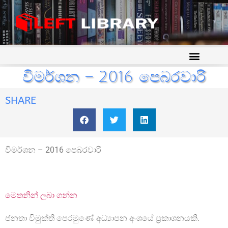
විමර්ශන – 2016 පෙබරවාරි
SHARE
විමර්ශන – 2016 පෙබරවාරි
මෙතනින් ලබා ගන්න
ජනතා විමුක්ති පෙරමුණේ අධ්‍යාපන අංශයේ ප්‍රකාශනයකි.